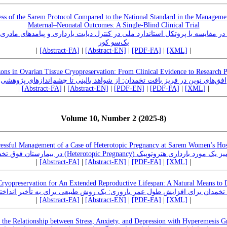
ess of the Sarem Protocol Compared to the National Standard in the Managemen
Maternal–Neonatal Outcomes: A Single-Blind Clinical Trial
ر مقایسه با پروتکل استاندارد ملی در کنترل دیابت بارداری و پیامدهای مادری-
یک‌سو کور
|
[Abstract-FA]
|
[Abstract-EN]
|
[PDF-FA]
|
[XML]
|
ns in Ovarian Tissue Cryopreservation: From Clinical Evidence to Research P
افق‌های نوین در فریز بافت تخمدان: از شواهد بالینی تا چشم‌اندازهای پژوهشی
|
[Abstract-FA]
|
[Abstract-EN]
|
[PDF-EN]
|
[PDF-FA]
|
[XML]
|
Volume 10, Number 2 (2025-8)
essful Management of a Case of Heterotopic Pregnancy at Sarem Women’s Hos
معرفی موفقیت آمیز یک مورد بارداری هتروتوپیک (Heterotopic Pregnan
|
[Abstract-FA]
|
[Abstract-EN]
|
[PDF-FA]
|
[XML]
|
Cryopreservation for An Extended Reproductive Lifespan: A Natural Means to
تخمدان برای افزایش طول عمر باروری: یک روش طبیعی برای به تأخیر انداخ
|
[Abstract-FA]
|
[Abstract-EN]
|
[PDF-FA]
|
[XML]
|
f the Relationship between Stress, Anxiety, and Depression with Hyperemesis