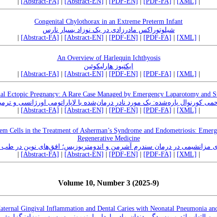
|
[Abstract-FA]
|
[Abstract-EN]
|
[PDF-EN]
|
[PDF-FA]
|
[XML]
|
Congenital Chylothorax in an Extreme Preterm Infant
شیلوتوراکس مادرزادی در یک نوزاد بسیار نارس
|
[Abstract-FA]
|
[Abstract-EN]
|
[PDF-EN]
|
[PDF-FA]
|
[XML]
|
An Overview of Harlequin Ichthyosis
ایکتیوز هارلیکوئین
|
[Abstract-FA]
|
[Abstract-EN]
|
[PDF-EN]
|
[PDF-FA]
|
[XML]
|
al Ectopic Pregnancy: A Rare Case Managed by Emergency Laparotomy and S
ی کورنوال پاره‌شده: یک مورد نادر درمان‌شده با لاپاراتومی اورژانسی و تر
|
[Abstract-FA]
|
[Abstract-EN]
|
[PDF-EN]
|
[PDF-FA]
|
[XML]
|
m Cells in the Treatment of Asherman’s Syndrome and Endometriosis: Emerg
Regenerative Medicine
ی مزانشیمی در درمان سندرم آشرمن و اندومتریوزیس؛ افق‌های نوین در طب ب
|
[Abstract-FA]
|
[Abstract-EN]
|
[PDF-EN]
|
[PDF-FA]
|
[XML]
|
Volume 10, Number 3 (2025-9)
aternal Gingival Inflammation and Dental Caries with Neonatal Pneumonia and
بین التهاب لثه و پوسیدگی دندان مادر باردار با پنومونی سپسیس نوزاد: گزارش