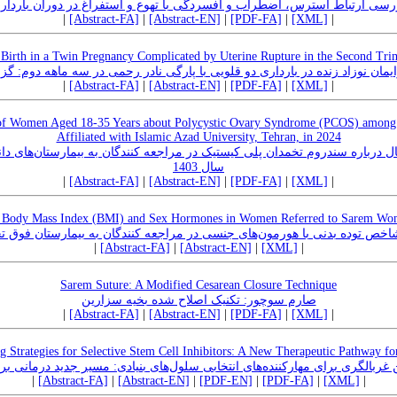
رسی ارتباط استرس، اضطراب و افسردگی با تهوع و استفراغ در دوران باردار
|
[Abstract-FA]
|
[Abstract-EN]
|
[PDF-FA]
|
[XML]
|
 Birth in a Twin Pregnancy Complicated by Uterine Rupture in the Second Trim
یمان نوزاد زنده در بارداری دو قلویی با پارگی نادر رحمی در سه ماهه دوم: گ
|
[Abstract-FA]
|
[Abstract-EN]
|
[PDF-FA]
|
[XML]
|
of Women Aged 18-35 Years about Polycystic Ovary Syndrome (PCOS) among Pa
Affiliated with Islamic Azad University, Tehran, in 2024
ن آگاهی زنان ۱۸-۳۵ سال درباره سندروم تخمدان پلی کیستیک در مراجعه کنندگان به بیمارستان‌ه
سال 1403
|
[Abstract-FA]
|
[Abstract-EN]
|
[PDF-FA]
|
[XML]
|
n Body Mass Index (BMI) and Sex Hormones in Women Referred to Sarem Wom
اخص توده بدنی با هورمون‌های جنسی در مراجعه کنندگان به بیمارستان فوق
|
[Abstract-FA]
|
[Abstract-EN]
|
[XML]
|
Sarem Suture: A Modified Cesarean Closure Technique
صارم سوچور: تکنیک اصلاح شده‌ بخیه‌ سزارین
|
[Abstract-FA]
|
[Abstract-EN]
|
[PDF-FA]
|
[XML]
|
g Strategies for Selective Stem Cell Inhibitors: A New Therapeutic Pathway fo
 غربالگری برای مهارکننده‌های انتخابی سلول‌های بنیادی: مسیر جدید درمانی ب
|
[Abstract-FA]
|
[Abstract-EN]
|
[PDF-EN]
|
[PDF-FA]
|
[XML]
|