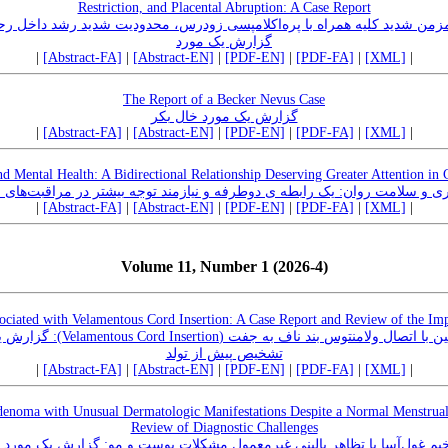
Restriction, and Placental Abruption: A Case Report
ی مزمن شدید کلیه همراه با پره‌اکلامپسی زودرس، محدودیت شدید رشد داخل 
گزارش یک مورد
|
[Abstract-FA]
|
[Abstract-EN]
|
[PDF-EN]
|
[PDF-FA]
|
[XML]
|
The Report of a Becker Nevus Case
گزارش یک مورد خال بکر
|
[Abstract-FA]
|
[Abstract-EN]
|
[PDF-EN]
|
[PDF-FA]
|
[XML]
|
and Mental Health: A Bidirectional Relationship Deserving Greater Attention in 
ری و سلامت روان: یک رابطه ی دوطرفه و نیازمند توجه بیشتر در مراقبت‌های ب
|
[Abstract-FA]
|
[Abstract-EN]
|
[PDF-EN]
|
[PDF-FA]
|
[XML]
|
Volume 11, Number 1 (2026-4)
sociated with Velamentous Cord Insertion: A Case Report and Review of the Imp
n): گزارش یک مورد و مروری بر اهمیت
تشخیص پیش از تولد
|
[Abstract-FA]
|
[Abstract-EN]
|
[PDF-EN]
|
[PDF-FA]
|
[XML]
|
denoma with Unusual Dermatologic Manifestations Despite a Normal Menstrual 
Review of Diagnostic Challenges
 غول‌آسا با تظاهر بالینی غیرمعمول مشکلات پوست و مو: گزارش یک مورد