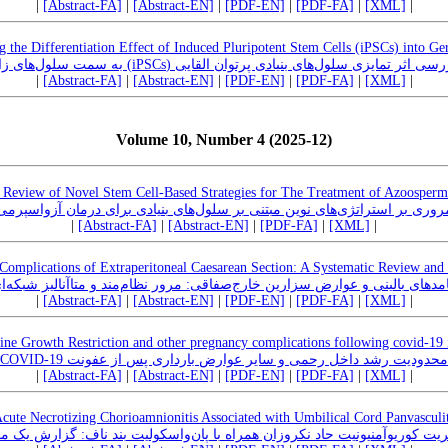
|
[Abstract-FA]
|
[Abstract-EN]
|
[PDF-EN]
|
[PDF-FA]
|
[XML]
|
g the Differentiation Effect of Induced Pluripotent Stem Cells (iPSCs) into Ge
بررسی اثر تمایزی سلول‌های بنیادی پرتوان القایی (iPSCs) سمت سلول‌های زایا
|
[Abstract-FA]
|
[Abstract-EN]
|
[PDF-EN]
|
[PDF-FA]
|
[XML]
|
Volume 10, Number 4 (2025-12)
 Review of Novel Stem Cell-Based Strategies for The Treatment of Azoosperm
روری بر استراتژی‌های نوین مبتنی بر سلول‌های بنیادی برای درمان آزواسپرمی
|
[Abstract-FA]
|
[Abstract-EN]
|
[PDF-FA]
|
[XML]
|
Complications of Extraperitoneal Caesarean Section: A Systematic Review an
امدهای بالینی و عوارض سزارین خارج‌صفاقی: مرور نظام‌مند و متاآنالیز شبکه‌ا
|
[Abstract-FA]
|
[Abstract-EN]
|
[PDF-EN]
|
[PDF-FA]
|
[XML]
|
rine Growth Restriction and other pregnancy complications following covid-19 
محدودیت رشد داخل رحمی و سایر عوارض بارداری پس از عفونت COVID-19
|
[Abstract-FA]
|
[Abstract-EN]
|
[PDF-EN]
|
[PDF-FA]
|
[XML]
|
ute Necrotizing Chorioamnionitis Associated with Umbilical Cord Panvasculit
یت کوریوآمنیونیت حاد نکروزان همراه با پان‌واسکولیت بند ناف: گزارش یک م