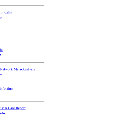
rm Cells
به 
ia
م
d Network Meta-Analysis
پی
infection
is: A Case Report
مدیر