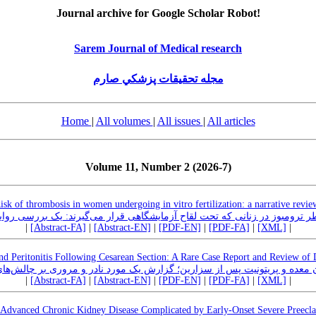
Journal archive for Google Scholar Robot!
Sarem Journal of Medical research
مجله تحقيقات پزشكي صارم
Home
|
All volumes
|
All issues
|
All articles
Volume 11, Number 2 (2026-7)
isk of thrombosis in women undergoing in vitro fertilization: a narrative revie
 ترومبوز در زنانی که تحت لقاح آزمایشگاهی قرار می‌گیرند: یک بررسی روا
|
[Abstract-FA]
|
[Abstract-EN]
|
[PDF-EN]
|
[PDF-FA]
|
[XML]
|
and Peritonitis Following Cesarean Section: A Rare Case Report and Review of 
 معده و پریتونیت پس از سزارین؛ گزارش یک مورد نادر و مروری بر چالش‌ه
|
[Abstract-FA]
|
[Abstract-EN]
|
[PDF-EN]
|
[PDF-FA]
|
[XML]
|
f Advanced Chronic Kidney Disease Complicated by Early-Onset Severe Preecl