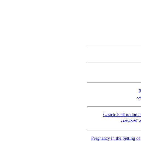
R
یی
Gastric Perforation 
ای تشخیصی
Pregnancy in the Setting o