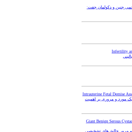
رحمی جنین و دکولمان جفت
Infertility 
الینی
Intrauterine Fetal Demise As
ارتباط مرگ داخل رحمی جنین با اتصال ولامنتوس بند ناف به جفت (Velamentous Cord Insertio
Giant Benign Serous Cysta
 و مرور چالش‌های تشخیصی