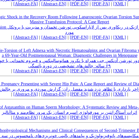
|
[Abstract-FA]
|
[Abstract-EN]
|
[PDF-EN]
|
[PDF-FA]
|
[XML]
|
agic Shock in the Recovery Room Following Laparoscopic Ovarian Torsion Su
Massive Transfusion Protocol: A Case Report
مورد
|
[Abstract-FA]
|
[Abstract-EN]
|
[PDF-EN]
|
[PDF-FA]
|
[XML]
|
ple-Torsion of Left Adnexa with Necrotic Hematosalpinx and Ovarian Fibroma 
a 69-Year-Old Postmenopausal Woman: Diagnostic Challenges in Menopause
ور تورشن آدنکس چپ همراه با نکروز هماتوسالپنکس و فیبروم تخمدانی با خو
۶۹ ساله: چالش‌های تشخیصی در دوره یائسگی
|
[Abstract-FA]
|
[Abstract-EN]
|
[PDF-EN]
|
[PDF-FA]
|
[XML]
|
te Pregnancy Presenting with Severe Hip Pain: A Case Report and Review of Dia
واخر بارداری با تظاهر درد شدید مفصل ران: گزارش موردی و مروری بر چالش
|
[Abstract-FA]
|
[Abstract-EN]
|
[PDF-EN]
|
[PDF-FA]
|
[XML]
|
 of Astaxanthin on Human Sperm Morphology: A Systematic Review and Meta-
اثرات آستاگزانتین بر مورفولوژی اسپرم انسان: یک مرور نظام‌مند و متاآنالیز
|
[Abstract-FA]
|
[Abstract-EN]
|
[PDF-EN]
|
[PDF-FA]
|
[XML]
|
thophysiological Mechanisms and Clinical Consequences of Second-Trimester 
لل، مکانیسم‌های پاتوفیزیولوژیک و پیامدهای بالینی خونریزی‌های نامحسوس در س