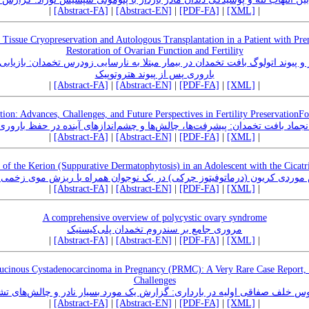
|
[Abstract-FA]
|
[Abstract-EN]
|
[PDF-FA]
|
[XML]
|
 Tissue Cryopreservation and Autologous Transplantation in a Patient with Pre
Restoration of Ovarian Function and Fertility
پیوند اتولوگ بافت تخمدان در بیمار مبتلا به نارسایی زودرس تخمدان: بازیاب
باروری پس از پیوند هتروتوپیک
|
[Abstract-FA]
|
[Abstract-EN]
|
[PDF-FA]
|
[XML]
|
ion: Advances, Challenges, and Future Perspectives in Fertility PreservationF
نجماد بافت تخمدان: پیشرفت‌ها، چالش‌ها و چشم‌اندازهای آینده در حفظ باروری
|
[Abstract-FA]
|
[Abstract-EN]
|
[PDF-FA]
|
[XML]
|
 of the Kerion (Suppurative Dermatophytosis) in an Adolescent with the Cicatri
موردی کریون (درماتوفیتوز چرکی) در یک نوجوان همراه با ریزش موی زخمی 
|
[Abstract-FA]
|
[Abstract-EN]
|
[PDF-FA]
|
[XML]
|
A comprehensive overview of polycystic ovary syndrome
مروری جامع بر سندروم تخمدان پلی‌کیستیک
|
[Abstract-FA]
|
[Abstract-EN]
|
[PDF-FA]
|
[XML]
|
ucinous Cystadenocarcinoma in Pregnancy (PRMC): A Very Rare Case Report, 
Challenges
س خلف صفاقی اولیه در بارداری: گزارش یک مورد بسیار نادر و چالش‌های ت
|
[Abstract-FA]
|
[Abstract-EN]
|
[PDF-FA]
|
[XML]
|