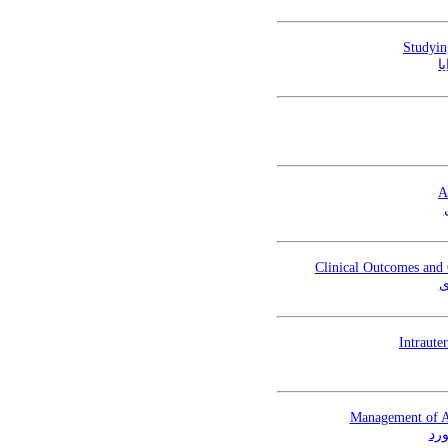
Studyin
A
Clinical Outcomes and 
ی
Intraute
Management of Ac
ورد