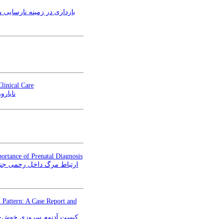
بارداری در زمینه نارسای:
Clinical Care
نابارو
ortance of Prenatal Diagnosis
Pattern: A Case Report and
کیست آدنوم سروزی خوش‌خیم