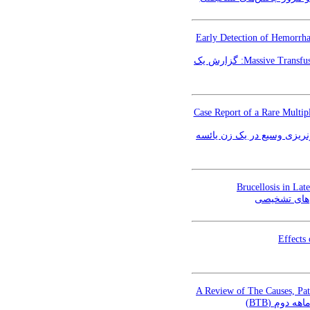
Early Detection of Hemorrh
تشخیص زودهنگام شوک هموراژیک در ریکاوری پس از لاپاراسکوپی تورشن تخمدان و مدیریت با پروتکل Massive Transfusion: گزارش یک
Case Report of a Rare Multi
نریزی وسیع در یک زن یائسه
Brucellosis in La
‌های تشخیصی
Effects
A Review of The Causes, Pa
ه ماهه دوم