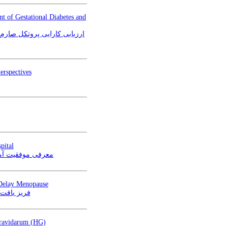
t of Gestational Diabetes and
ارزیابی کارایی پروتکل صارم د
erspectives
pital
cy) در بیمارستان فوق تخصصی صارم تهران
 Delay Menopause
فریز بافت 
 Gravidarum (HG)