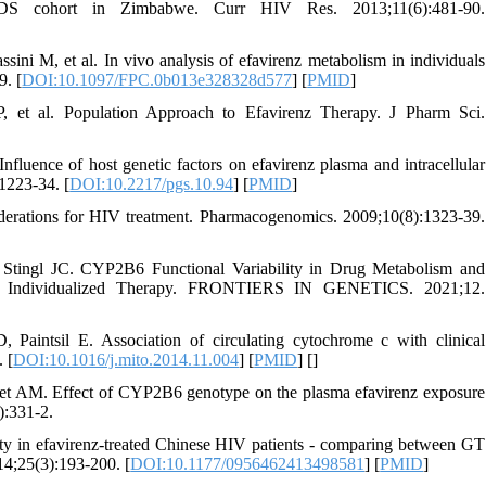
IDS cohort in Zimbabwe. Curr HIV Res. 2013;11(6):481-90.
ni M, et al. In vivo analysis of efavirenz metabolism in individuals
. [
DOI:10.1097/FPC.0b013e328328d577
] [
PMID
]
 et al. Population Approach to Efavirenz Therapy. J Pharm Sci.
luence of host genetic factors on efavirenz plasma and intracellular
1223-34. [
DOI:10.2217/pgs.10.94
] [
PMID
]
tions for HIV treatment. Pharmacogenomics. 2009;10(8):1323-39.
tingl JC. CYP2B6 Functional Variability in Drug Metabolism and
 and Individualized Therapy. FRONTIERS IN GENETICS. 2021;12.
aintsil E. Association of circulating cytochrome c with clinical
 [
DOI:10.1016/j.mito.2014.11.004
] [
PMID
] [
]
ret AM. Effect of CYP2B6 genotype on the plasma efavirenz exposure
:331-2.
y in efavirenz-treated Chinese HIV patients - comparing between GT
;25(3):193-200. [
DOI:10.1177/0956462413498581
] [
PMID
]