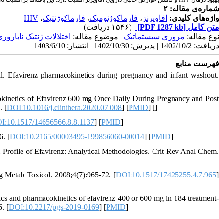
شماره‌ی مقاله: ۲
HIV
،
فارماکوژنتیک
،
فارماکوژنومیک
،
افاویرنز
واژه‌های کلیدی:
(۱۵۴۶ دریافت)
[PDF 1287 kb]
متن کامل
نوع مقاله:
مروری سیستماتيک
| موضوع مقاله:
اختلالات ژنتيک نابارور
دریافت: 1402/10/2 | پذیرش: 1402/10/30 | انتشار: 1403/6/10
فهرست منابع
l. Efavirenz pharmacokinetics during pregnancy and infant washout.
kinetics of Efavirenz 600 mg Once Daily During Pregnancy and Post
. [
DOI:10.1016/j.clinthera.2020.07.008
] [
PMID
] [
]
I:10.1517/14656566.8.8.1137
] [
PMID
]
6. [
DOI:10.2165/00003495-199856060-00014
] [
PMID
]
Profile of Efavirenz: Analytical Methodologies. Crit Rev Anal Chem.
ug Metab Toxicol. 2008;4(7):965-72. [
DOI:10.1517/17425255.4.7.965
]
s and pharmacokinetics of efavirenz 400 or 600 mg in 184 treatment-
. [
DOI:10.2217/pgs-2019-0169
] [
PMID
]