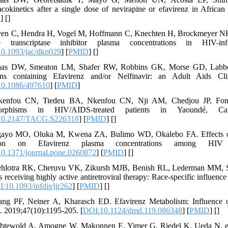
cokinetics after a single dose of nevirapine or efavirenz in African
D
] [
]
en C, Hendra H, Vogel M, Hoffmann C, Knechten H, Brockmeyer NH
se transcriptase inhibitor plasma concentrations in HIV-in
0.1093/jac/dkn029
] [
PMID
] [
]
as DW, Smeaton LM, Shafer RW, Robbins GK, Morse GD, Labbe L, e
ens containing Efavirenz and/or Nelfinavir: an Adult Aids Cli
0.1086/497610
] [
PMID
]
kenfou CN, Tiedeu BA, Nkenfou CN, Nji AM, Chedjou JP, Fombo
orphisms in HIV/AIDS-treated patients in Yaoundé, Came
10.2147/TACG.S226318
] [
PMID
] [
]
ayo MO, Oluka M, Kwena ZA, Bulimo WD, Okalebo FA. Effects of c
ation on Efavirenz plasma concentrations among HIV
0.1371/journal.pone.0260872
] [
PMID
] [
]
hlotra RK, Cheruvu VK, Zikursh MJB, Benish RL, Lederman MM, Sala
s receiving highly active antiretroviral therapy: Race-specific influenc
:10.1093/infdis/jir262
] [
PMID
] [
]
ng PF, Neiner A, Kharasch ED. Efavirenz Metabolism: Influence 
. 2019;47(10):1195-205. [
DOI:10.1124/dmd.119.086348
] [
PMID
] [
]
btewold A, Amogne W, Makonnen E, Yimer G, Riedel K, Ueda N, et al