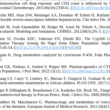
 mononuclear cell drug exposure and CD4 count is influenced b
crobial Chemotherapy. 2011;66(10):2350-61. [
DOI:10.1093/jac/dkr30
tchie MD, Haas DW, Motsinger AA, Donahue JP, Erdem H, Raffanti S,
eoside reverse-transcriptase inhibitor hepatotoxicity. Clin Infect Dis. 
idi M, Arab-Alameddine M, Rotger M, Aouri M, Telenti A, Decoste
cokinetic Modeling and Simulation. CHIMIA. 2012;66(5):291-5. [
DOI
unu SJ, Owaba ADC, Vaikosen EN, Ebeshi BU. The Cyp2b6 Gene
nation Therapy Among the Niger Delta Ethnic Population: Impl
5:45-54. [
DOI:10.2147/PGPM.S345038
] [
PMID
] [
]
gata K. Drug metabolism catalyzed by cytochrome P-450. Folia Phar
D
]
ord GR, Niehaus A, Joubert F, Pepper MS. Pharmacogenetics of C
n Populations. J Pers Med. 2022;12(12). [
DOI:10.3390/jpm12122013
] 
ang LS, Carey V, Lindsey JC, Marzan F, Gingrich D, Graham B, et a
larial artemether-lumefantrine in African children. PLOS ONE. 2017;12
ger P, Dillingham R, Beauharnais CA, Kashuba AD, Rezk NL, Fitzger
antiretroviral therapy in Port-au-Prince, Haiti. J Infect Dis. 2009;200(6
ndherr M, Maschmeyer G. Pharmacology and metabolism of voriconaz
 of the literature. European Journal of Medical Research. 2011;16(4):1