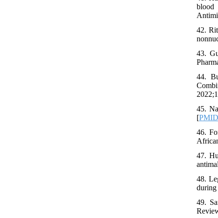
blood
Antimi
42. Ri
nonnucl
43. Gu
Pharma
44. B
Combi
2022;1
45. Na
[
PMI
46. F
Africa
47. Hu
antima
48. Le
during 
49. Sa
Review