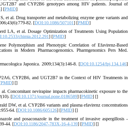
y UGT2B7 and CYP2B6 genotypes among HIV patients. Journal of
4
] [
PMID
]
 et al. Drug transporter and metabolizing enzyme gene variants and
2006;43(6):779-82. [
DOI:10.1086/507101
] [
PMID
]
rd LA, et al. Dosage Optimization of Treatments Using Population
:10.2533/chimia.2012.291
] [
PMID
]
 Polymorphism and Phenotypic Correlation of Efavirenz-Based
ications in Modern Pharmacogenomics. Pharmgenomics Pers Med.
macologica Japonica. 2009;134(3):146-8. [
DOI:10.1254/fpj.134.146
]
YP2A6, CYP2B6, and UGT2B7 in the Context of HIV Treatments in
[
PMID
] [
]
l. Concomitant nevirapine impacts pharmacokinetic exposure to the
(10). [
DOI:10.1371/journal.pone.0186589
] [
PMID
] [
]
ald DW, et al. CYP2B6 variants and plasma efavirenz concentrations
):955-64. [
DOI:10.1086/605126
] [
PMID
] [
]
ole and posaconazole in the treatment of invasive aspergillosis -
39-44. [
DOI:10.1186/2047-783X-16-4-139
] [
PMID
] [
]