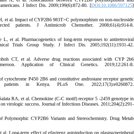
 americans. J Infect Dis. 2009;199(6):872-80. [
DOI:10.1086/597125
]
, et al. Impact of CYP2B6 983T>C polymorphism on non-nucleoside
fected patients. J Antimicrob Chemother. 2008;61(4):914-8.
t al. Pharmacogenetics of long-term responses to antiretroviral
nical Trials Group Study. J Infect Dis. 2005;192(11):1931-42.
h CT, et al. Adverse drug reactions associated with CYP 2b6
roon. Application of Clinical Genetics. 2019;12:261-8.
ytochrome P450 2B6 and constitutive androstane receptor genetic
 patients in Kenya. PLoS One. 2022;17(3):e0260872.
ta RA, et al. Chemokine (C-C motif) receptor 5 -2459 genotype in
e on virologic success. Journal of Infectious Diseases. 2011;204(2):291-
of Polymorphic CYP2B6 Variants and Stereochemistry. Drug Metab
. Long-term effect of efavirenz autoinduction on plasma/peripheral