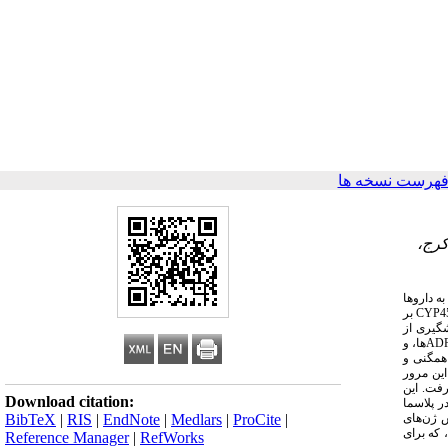
فهرست نسخه ها
 کرج
ه داروها
بر
CYP4
شگیری از
ها، و
AD
اهمگنی و
این مرور
کورد، 96 مطالعه مورد بررسی قرار گرفت. این
Download citation:
ر پلاسما
 ژن‌های
BibTeX
|
RIS
|
EndNote
|
Medlars
|
ProCite
|
 که برای
Reference Manager
|
RefWorks