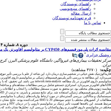
راهنمای نویسندگان
راهنمای منبع‌نویسی
ارسال مقاله
فرم تعهدنامه نویسندگان
تماس با ما
دوره ۸، شماره ۴ - ( ۱۴۰۲ )
مقایسه اثرات پلی‌مورفیسم‌های CYP450 بر متابولیسم افاویرنز. یک مطالعه متاآنالیز شبکه
*
روشنک جزایری
مرکز تحقیقات بیماری‌های غیرواگیر، دانشگاه علوم پزشکی البرز، کرج،
ایران.
چکیده:
(۳۶۷۰ مشاهده)
فارماکوژنتیک نقش حیاتی در شخصی‌سازی درمان دارد. این شاخه از علم با بررسی تأثیر تنوع‌های
ی‌پردازد. این مطالعه به بررسی تأثیر پلی‌مورفیسم‌های ژنتیکی بر متابولیسم داروی افاویرنز،
می باشد. این تحقیق، که با 
network meta-analysis
تابولیسم داروی افاویرنز در یک مطالعه
های افاویرنز می‌پردازد. استراتژی جستجو شامل بررسی مطالعات مشاهده‌ای و مداخله‌ا،
AD
قایسه ژنوتیپ‌های مختلف بود. دو محقق به صورت مستقل مطالعات را انتخاب و اطلاعات را مدی
MD
أثیر کلی پلی‌مورفیسم‌های ژنتیکی استفاده شد. برای نتایج مستمر و باینری، به ترتیب از
طالعات از کشورهای مختلف با حجم نمونه‌های 20 تا 6045 شرکت‌کننده بودند. نتایج نشان داد که واریانت‌های خاص در ژن‌هایی مانند
و مدیری
HIV
رتبط هستند. این یافته‌ها اهمیت تأثیر ژنتیک بر متابولیسم دارویی را در درمان
ختلف در متابولیسم داروی افاویرنز و ریواروکسابان را بررسی کرد. تحلیل‌ها نشان دادند که
و کاهش عوارض جانبی دارویی افاویرنز اهمیت دارد. این یافته‌ها بر اهمیت تح.
HIV
بهبود درمان