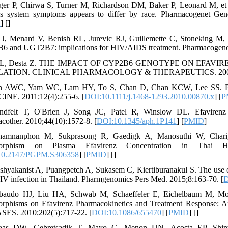
ger P, Chirwa S, Turner M, Richardson DM, Baker P, Leonard M, et al
s system symptoms appears to differ by race. Pharmacogenet Geno
D
] [
]
 J, Menard V, Benish RL, Jurevic RJ, Guillemette C, Stoneking M,
 and UGT2B7: implications for HIV/AIDS treatment. Pharmacogenom
Li L, Desta Z. THE IMPACT OF CYP2B6 GENOTYPE ON EF
LATION. CLINICAL PHARMACOLOGY & THERAPEUTICS. 2009;
in AWC, Yam WC, Lam HY, To S, Chan D, Chan KCW, Lee SS. P
NE. 2011;12(4):255-6. [
DOI:10.1111/j.1468-1293.2010.00870.x
] [
P
indfelt T, O'Brien J, Song JC, Patel R, Winslow DL. Efavirenz
cother. 2010;44(10):1572-8. [
DOI:10.1345/aph.1P141
] [
PMID
]
hamnanphon M, Sukprasong R, Gaedigk A, Manosuthi W, Chariyav
orphism on Plasma Efavirenz Concentration in Thai HI
10.2147/PGPM.S306358
] [
PMID
] [
]
shyakanist A, Puangpetch A, Sukasem C, Kiertiburanakul S. The use of 
IV infection in Thailand. Pharmgenomics Pers Med. 2015;8:163-70. [
D
ibaudo HJ, Liu HA, Schwab M, Schaeffeler E, Eichelbaum M, M
orphisms on Efavirenz Pharmacokinetics and Treatment Response
ES. 2010;202(5):717-22. [
DOI:10.1086/655470
] [
PMID
] [
]
aas DW, Gebretsadik T, Mayo G, Menon UN, Acosta EP, Shinta