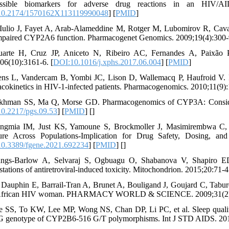
ssible biomarkers for adverse drug reactions in an HIV/A
10.2174/1570162X113119990048
] [
PMID
]
 Iulio J, Fayet A, Arab-Alameddine M, Rotger M, Lubomirov R, Cavassi
mpaired CYP2A6 function. Pharmacogenet Genomics. 2009;19(4):300-9
arte H, Cruz JP, Aniceto N, Ribeiro AC, Fernandes A, Paixão P,
06(10):3161-6. [
DOI:10.1016/j.xphs.2017.06.004
] [
PMID
]
ens L, Vandercam B, Yombi JC, Lison D, Wallemacq P, Haufroid V. Inf
cokinetics in HIV-1-infected patients. Pharmacogenomics. 2010;11(9):
khman SS, Ma Q, Morse GD. Pharmacogenomics of CYP3A: Considera
0.2217/pgs.09.53
] [
PMID
] [
]
ngmia IM, Just KS, Yamoune S, Brockmoller J, Masimirembwa C, S
ure Across Populations-Implication for Drug Safety, Dosing,
0.3389/fgene.2021.692234
] [
PMID
] [
]
ngs-Barlow A, Selvaraj S, Ogbuagu O, Shabanova V, Shapiro ED, P
tations of antiretroviral-induced toxicity. Mitochondrion. 2015;20:71-4.
 Dauphin E, Barrail-Tran A, Brunet A, Bouligand J, Goujard C, Tabu
 African HIV woman. PHARMACY WORLD & SCIENCE. 2009;31(2)
e SS, To KW, Lee MP, Wong NS, Chan DP, Li PC, et al. Sleep qualit
 genotype of CYP2B6-516 G/T polymorphisms. Int J STD AIDS. 2014