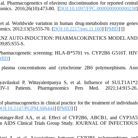
. Pharmacogenetics of efavirenz discontinuation for reported central
mics. 2016;26(10):473-80. [
DOI:10.1097/FPC.0000000000000238
]
 et al. Worldwide variation in human drug-metabolism enzyme genes
ics. 2012;13(5):555-70. [
DOI:10.2217/pgs.11.160
] [
PMID
] [
]
AVIRENZ AUTO-INDUCTION: PHARMACOKINETICS MODEL AND
85:S55-S.
harmacogenetic screening: HLA-B*5701 vs. CYP2B6 G516T. HIV
MID
]
 plasma concentrations and cytochrome 2B6 polymorphisms. Ann
ilaskul P, Wittayalertpanya S, et al. Influence of SULT1A1*2
V-1 Patients. Pharmgenomics Pers Med. 2021;14:915-26.
pharmacogenetics in clinical practice for the treatment of individuals
OI:10.2147/PGPM.S86444
] [
PMID
] [
]
otsinger-Reif AA, et al. Effect of CYP2B6, ABCB1, and CYP3A5
: An AIDS Clinical Trials Group Study. JOURNAL OF INFECTIOUS
ni A, et al. Associations between CYP2B6 polymorphisms and