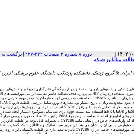
برگشت به 
|
دوره ۸ شماره ۴ صفحات ۲۴۲-۲۲۷
، ایران. & گروه ژنتیک، دانشکده پزشکی، دانشگاه علوم پزشکی البرز،
 ژنتیکی بر پاسخ‌های دارویی، به تحقیق درباره چگونگی تأثیرگذاری ژن‌ها بر واکنش‌های بدن ب
50
می‌پردازد. هدف مطالعه حاضر مقایسه اثر پلی مورفیسم های
HIV
 مورد استفاده در درمان
انجام شد، به بررسی اثرات فارماکوژنتیک در بهبود کارایی و پی
PRISMA
روش‌های استاندارد
R
،
AUC
ی بدون محدودیت زبان یا تاریخ انتشار بود. معیارهای ورود شامل بررسی غلظت دارو
انجام شد. ترکیبی از روش‌ها برای ارزیابی ن
STATA
ریت کردند. تحلیل داده‌ها با نرم‌افزار
برای شناسایی سوگیری انتشار انجام شد. در 
Egger
ها استفاده شد. تست
HR
ها یا
OR
ها و
S
سیستماتیک و متاآنالیز، بررسی گسترده‌ای در مورد ارتباط واریانت‌های ژنتیکی با متابولیسم داروهای افاویرنز انجام شده است. از مجموع 19861 ر
با تغییرات قابل توجه در غلظت افاویرنز د
CYP2B6
ت عوارض جانبی آن را نشان می‌دهد. این مرور سیستماتیک و متاآنالیز شبکه گسترده، نقش
تأثیرات معنی‌داری بر غلظت پلاسمایی این دارو دارند،
CYP2B6
 پلی‌مورفیسم‌های خاصی در ژن‌
قیقات فارماکوژنومیک و توجه به تنوع ژنتیکی در مدیریت درمانی تأکید می‌کنند