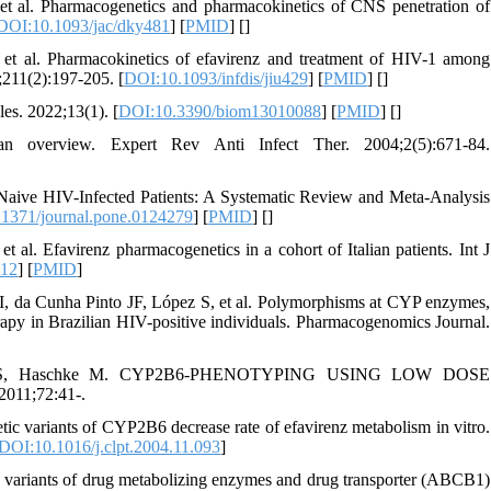
t al. Pharmacogenetics and pharmacokinetics of CNS penetration of
DOI:10.1093/jac/dky481
] [
PMID
] [
]
t al. Pharmacokinetics of efavirenz and treatment of HIV-1 among
;211(2):197-205. [
DOI:10.1093/infdis/jiu429
] [
PMID
] [
]
es. 2022;13(1). [
DOI:10.3390/biom13010088
] [
PMID
] [
]
an overview. Expert Rev Anti Infect Ther. 2004;2(5):671-84.
l-Naive HIV-Infected Patients: A Systematic Review and Meta-Analysis
1371/journal.pone.0124279
] [
PMID
] [
]
al. Efavirenz pharmacogenetics in a cohort of Italian patients. Int J
012
] [
PMID
]
 da Cunha Pinto JF, López S, et al. Polymorphisms at CYP enzymes,
erapy in Brazilian HIV-positive individuals. Pharmacogenomics Journal.
buhl S, Haschke M. CYP2B6-PHENOTYPING USING LOW DOSE
1;72:41-.
c variants of CYP2B6 decrease rate of efavirenz metabolism in vitro.
DOI:10.1016/j.clpt.2004.11.093
]
ariants of drug metabolizing enzymes and drug transporter (ABCB1)