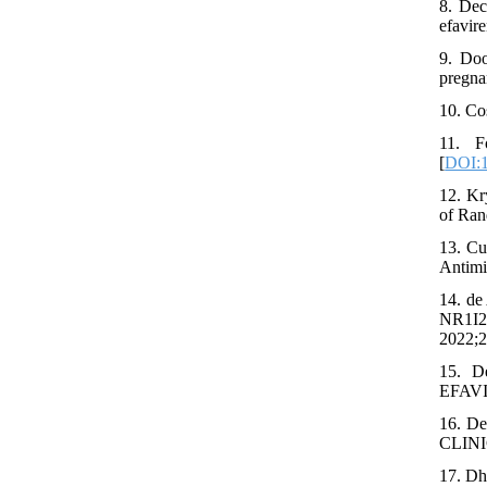
8. Dec
efavir
9. Doo
pregna
10. Co
11. F
[
DOI:1
12. Kr
of Ran
13. Cu
Antimi
14. de
NR1I2 
2022;2
15. D
EFAV
16. De
CLINI
17. Dh