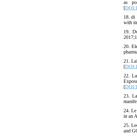
as po
[
DOI:
18. di
with i
19. Du
2017;1
20. El
pharma
21. La
[
DOI:1
22. La
Expos
[
DOI:1
23. La
manifes
24. Le
in an
25. Le
and GG