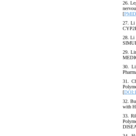
26. Le
nervou
[
PMI
27. Li
CYP2B6
28. 
SIMU
29. L
MEDICI
30. L
Pharma
31. C
Polym
[
DOI:
32. Bu
with H
33. R
Polym
DISEAS
34. H