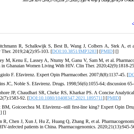
ی
itchmann R, Schalkwijk S, Best B, Wang J, Colbers A, Stek A, et a
r Ther. 2019;24(2):95-103. [
DOI:10.3851/IMP3283
] [
PMID
] [
]
tey M, Kenu E, Lassey A, Ntumy M, Ganu V, Sam M, et al. Pharmaco
 in Ghanaian Women Living With HIV. Clin Ther. 2020;42(9):1818-25
giolo F. Efavirenz. Expert Opin Pharmacother. 2007;8(8):1137-45. [
DO
ins JC, Noble S. Efavirenz. Drugs. 1998;56(6):1055-64; discussion 65-
hore JP, Chaudhari SR, Cheke RS, Kharkar PS. A Concise Analytical 
2(7):1583-92. [
DOI:10.1080/10408347.2021.1895711
] [
PMID
]
t BM, Goicoechea M. Efavirenz--still first-line king? Expert Opin Dr
D
] [
]
n R, Chen J, Xun J, Hu Z, Huang Q, Zhang R, et al. Pharmacogenomic
HIV-infected patients in China. Pharmacogenomics. 2020;21(13):945-56