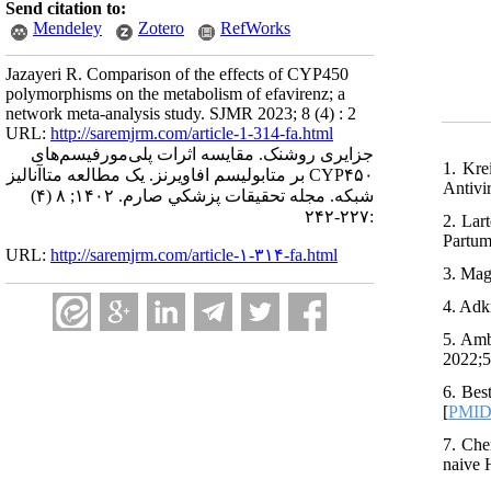
Send citation to:
Mendeley
Zotero
RefWorks
Jazayeri R. Comparison of the effects of CYP450
polymorphisms on the metabolism of efavirenz; a
network meta-analysis study. SJMR 2023; 8 (4) : 2
URL:
http://saremjrm.com/article-1-314-fa.html
جزایری روشنک. مقایسه اثرات پلی‌مورفیسم‌های
1. Kre
CYP۴۵۰ بر متابولیسم افاویرنز. یک مطالعه متاآنالیز
Antivi
شبکه. مجله تحقيقات پزشكي صارم. ۱۴۰۲; ۸ (۴)
:۲۲۷-۲۴۲
2. Lar
Partum
URL:
http://saremjrm.com/article-۱-۳۱۴-fa.html
3. Mag
4. Adk
5. Amb
2022;5
6. Bes
[
PMI
7. Che
naive 