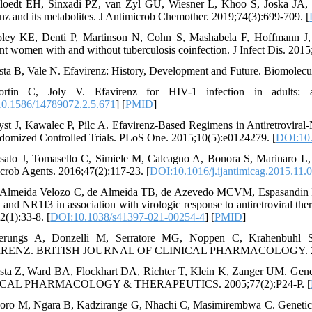
loedt EH, Sinxadi PZ, van Zyl GU, Wiesner L, Khoo S, Joska JA, e
enz and its metabolites. J Antimicrob Chemother. 2019;74(3):699-709. [
ley KE, Denti P, Martinson N, Cohn S, Mashabela F, Hoffmann J, e
nt women with and without tuberculosis coinfection. J Infect Dis. 2015
sta B, Vale N. Efavirenz: History, Development and Future. Biomolecul
ortin C, Joly V. Efavirenz for HIV-1 infection in adults: 
0.1586/14789072.2.5.671
] [
PMID
]
yst J, Kawalec P, Pilc A. Efavirenz-Based Regimens in Antiretrovira
domized Controlled Trials. PLoS One. 2015;10(5):e0124279. [
DOI:10.
sato J, Tomasello C, Simiele M, Calcagno A, Bonora S, Marinaro L, et 
crob Agents. 2016;47(2):117-23. [
DOI:10.1016/j.ijantimicag.2015.11.
 Almeida Velozo C, de Almeida TB, de Azevedo MCVM, Espasandin I,
and NR1I3 in association with virologic response to antiretroviral th
2(1):33-8. [
DOI:10.1038/s41397-021-00254-4
] [
PMID
]
erungs A, Donzelli M, Serratore MG, Noppen C, Krahen
IRENZ. BRITISH JOURNAL OF CLINICAL PHARMACOLOGY. 201
sta Z, Ward BA, Flockhart DA, Richter T, Klein K, Zanger UM. Geneti
CAL PHARMACOLOGY & THERAPEUTICS. 2005;77(2):P24-P. [
oro M, Ngara B, Kadzirange G, Nhachi C, Masimirembwa C. Genetic v