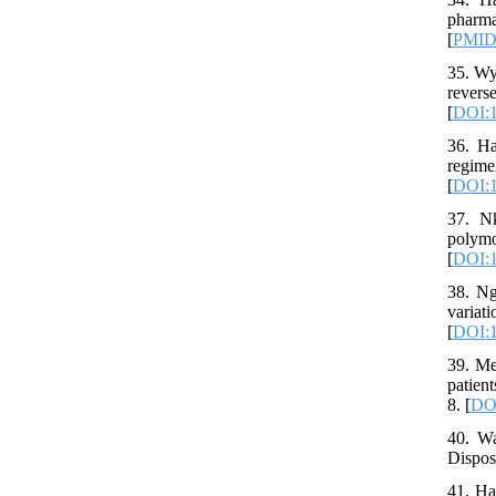
pharma
[
PMI
35. Wy
rever
[
DOI:1
36. Ha
regim
[
DOI:1
37. N
polym
[
DOI:
38. Ng
vari
[
DOI:1
39. Me
patient
8. [
DOI
40. Wa
Dispos
41. Ha