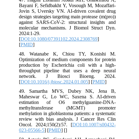
Bayani F, Sefidbakht Y, Vosough M, Mozaffari-
Jovin S, Uversky VN. AI-driven covalent drug
design strategies targeting main protease (m(pro))
against SARS-CoV-2: structural insights and
molecular mechanisms. J Biomol Struct Dyn.
2024:1-29.
[
DOI:10.1080/07391102.2024.2308769
]
[
PMID
]
48. Watanabe K, Chiou TY, Konishi M.
Optimization of medium components for protein
production by Escherichia coli with a high-
throughput pipeline that uses a deep neural
network. J Biosci Bioeng. 2024.
[
DOI:10.1016/j.jbiosc.2024.01.005
] [
PMID
]
49. Samartha MVS, Dubey NK, Jena B,
Maheswar G, Lo WC, Saxena S. AI-driven
estimation of O6 methylguanine-DNA-
methyltransferase (MGMT) promoter
methylation in glioblastoma patients: a systematic
review with bias analysis. J Cancer Res Clin
Oncol. 2024;150(2):57. [
DOI:10.1007/s00432-
023-05566-5
] [
PMID
] [
]