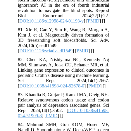
ignorance': AI in the era of fourth industrial
revolution to navigate the blind spots. Reprod
Biol Endocrinol. 2024;22(1):22.
[
DOI:10.1186/s12958-024-01193-y
] [
PMID
] [
]
81. Xie R, Cao Y, Sun R, Wang R, Morgan A,
Kim J, et al. Magnetically driven formation of
3D freestanding soft bioscaffolds. Sci Adv.
2024;10(5):eadl1549.
[
DOI:10.1126/sciadv.adl1549
] [
PMID
] [
]
82. Chen KA, Nishiyama NC, Kennedy Ng
MM, Shumway A, Joisa CU, Schaner MR, et al.
Linking gene expression to clinical outcomes in
pediatric Crohn's disease using machine learning.
Sci Rep. 2024;14(1):2667.
[
DOI:10.1038/s41598-024-52678-0
] [
PMID
] [
]
83. Khandia R, Gurjar P, Kamal MA, Greig NH.
Relative synonymous codon usage and codon
pair analysis of depression associated genes. Sci
Rep. 2024;14(1):3502. [
DOI:10.1038/s41598-
024-51909-8
] [
PMID
] [
]
84. Mahmud SMH, Goh KOM, Hosen MF,
Nandi D, Shoombuatong W. Deep-WET: a deep