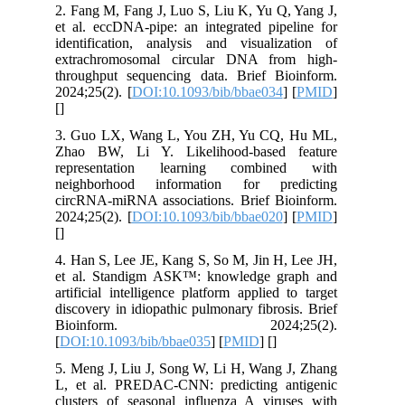
2. Fang M, Fang J, Luo S, Liu K, Yu Q, Yang J,
et al. eccDNA-pipe: an integrated pipeline for
identification, analysis and visualization of
extrachromosomal circular DNA from high-
throughput sequencing data. Brief Bioinform.
2024;25(2). [
DOI:10.1093/bib/bbae034
] [
PMID
]
[
]
3. Guo LX, Wang L, You ZH, Yu CQ, Hu ML,
Zhao BW, Li Y. Likelihood-based feature
representation learning combined with
neighborhood information for predicting
circRNA-miRNA associations. Brief Bioinform.
2024;25(2). [
DOI:10.1093/bib/bbae020
] [
PMID
]
[
]
4. Han S, Lee JE, Kang S, So M, Jin H, Lee JH,
et al. Standigm ASK™: knowledge graph and
artificial intelligence platform applied to target
discovery in idiopathic pulmonary fibrosis. Brief
Bioinform. 2024;25(2).
[
DOI:10.1093/bib/bbae035
] [
PMID
] [
]
5. Meng J, Liu J, Song W, Li H, Wang J, Zhang
L, et al. PREDAC-CNN: predicting antigenic
clusters of seasonal influenza A viruses with