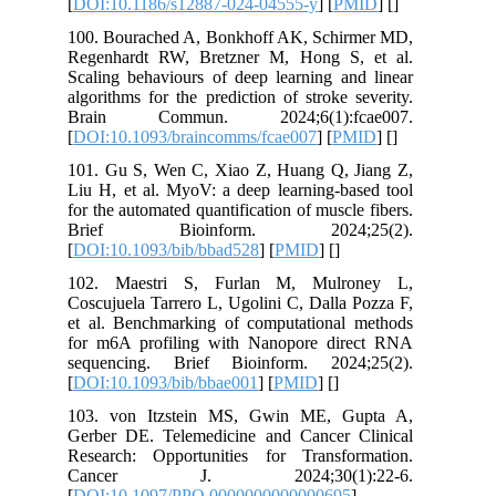
[
DOI:10.1186/s12887-024-04555-y
] [
PMID
] [
]
100. Bourached A, Bonkhoff AK, Schirmer MD,
Regenhardt RW, Bretzner M, Hong S, et al.
Scaling behaviours of deep learning and linear
algorithms for the prediction of stroke severity.
Brain Commun. 2024;6(1):fcae007.
[
DOI:10.1093/braincomms/fcae007
] [
PMID
] [
]
101. Gu S, Wen C, Xiao Z, Huang Q, Jiang Z,
Liu H, et al. MyoV: a deep learning-based tool
for the automated quantification of muscle fibers.
Brief Bioinform. 2024;25(2).
[
DOI:10.1093/bib/bbad528
] [
PMID
] [
]
102. Maestri S, Furlan M, Mulroney L,
Coscujuela Tarrero L, Ugolini C, Dalla Pozza F,
et al. Benchmarking of computational methods
for m6A profiling with Nanopore direct RNA
sequencing. Brief Bioinform. 2024;25(2).
[
DOI:10.1093/bib/bbae001
] [
PMID
] [
]
103. von Itzstein MS, Gwin ME, Gupta A,
Gerber DE. Telemedicine and Cancer Clinical
Research: Opportunities for Transformation.
Cancer J. 2024;30(1):22-6.
[
DOI:10.1097/PPO.0000000000000695
]