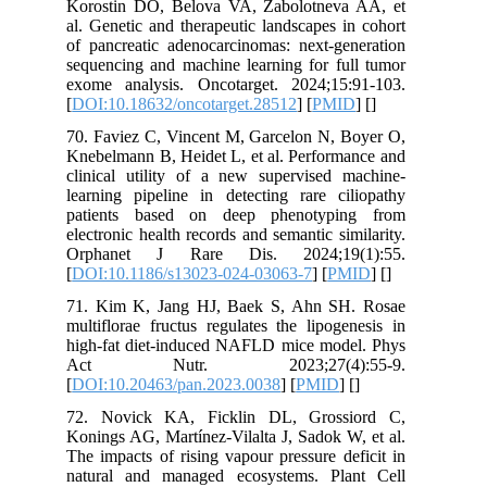
Korostin DO, Belova VA, Zabolotneva AA, et
al. Genetic and therapeutic landscapes in cohort
of pancreatic adenocarcinomas: next-generation
sequencing and machine learning for full tumor
exome analysis. Oncotarget. 2024;15:91-103.
[
DOI:10.18632/oncotarget.28512
] [
PMID
] [
]
70. Faviez C, Vincent M, Garcelon N, Boyer O,
Knebelmann B, Heidet L, et al. Performance and
clinical utility of a new supervised machine-
learning pipeline in detecting rare ciliopathy
patients based on deep phenotyping from
electronic health records and semantic similarity.
Orphanet J Rare Dis. 2024;19(1):55.
[
DOI:10.1186/s13023-024-03063-7
] [
PMID
] [
]
71. Kim K, Jang HJ, Baek S, Ahn SH. Rosae
multiflorae fructus regulates the lipogenesis in
high-fat diet-induced NAFLD mice model. Phys
Act Nutr. 2023;27(4):55-9.
[
DOI:10.20463/pan.2023.0038
] [
PMID
] [
]
72. Novick KA, Ficklin DL, Grossiord C,
Konings AG, Martínez-Vilalta J, Sadok W, et al.
The impacts of rising vapour pressure deficit in
natural and managed ecosystems. Plant Cell