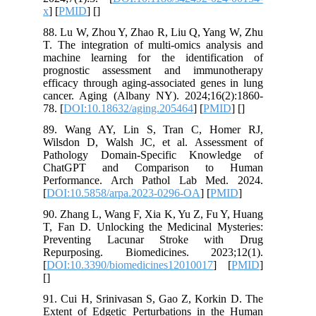
x
] [
PMID
] [
]
88. Lu W, Zhou Y, Zhao R, Liu Q, Yang W, Zhu
T. The integration of multi-omics analysis and
machine learning for the identification of
prognostic assessment and immunotherapy
efficacy through aging-associated genes in lung
cancer. Aging (Albany NY). 2024;16(2):1860-
78. [
DOI:10.18632/aging.205464
] [
PMID
] [
]
89. Wang AY, Lin S, Tran C, Homer RJ,
Wilsdon D, Walsh JC, et al. Assessment of
Pathology Domain-Specific Knowledge of
ChatGPT and Comparison to Human
Performance. Arch Pathol Lab Med. 2024.
[
DOI:10.5858/arpa.2023-0296-OA
] [
PMID
]
90. Zhang L, Wang F, Xia K, Yu Z, Fu Y, Huang
T, Fan D. Unlocking the Medicinal Mysteries:
Preventing Lacunar Stroke with Drug
Repurposing. Biomedicines. 2023;12(1).
[
DOI:10.3390/biomedicines12010017
] [
PMID
]
[
]
91. Cui H, Srinivasan S, Gao Z, Korkin D. The
Extent of Edgetic Perturbations in the Human