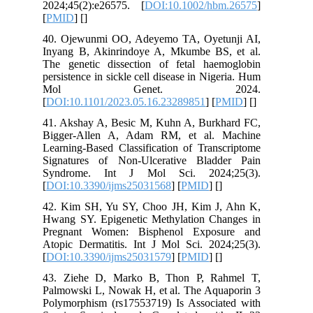
2024;45(2):e26575. [
DOI:10.1002/hbm.26575
]
[
PMID
] [
]
40. Ojewunmi OO, Adeyemo TA, Oyetunji AI,
Inyang B, Akinrindoye A, Mkumbe BS, et al.
The genetic dissection of fetal haemoglobin
persistence in sickle cell disease in Nigeria. Hum
Mol Genet. 2024.
[
DOI:10.1101/2023.05.16.23289851
] [
PMID
] [
]
41. Akshay A, Besic M, Kuhn A, Burkhard FC,
Bigger-Allen A, Adam RM, et al. Machine
Learning-Based Classification of Transcriptome
Signatures of Non-Ulcerative Bladder Pain
Syndrome. Int J Mol Sci. 2024;25(3).
[
DOI:10.3390/ijms25031568
] [
PMID
] [
]
42. Kim SH, Yu SY, Choo JH, Kim J, Ahn K,
Hwang SY. Epigenetic Methylation Changes in
Pregnant Women: Bisphenol Exposure and
Atopic Dermatitis. Int J Mol Sci. 2024;25(3).
[
DOI:10.3390/ijms25031579
] [
PMID
] [
]
43. Ziehe D, Marko B, Thon P, Rahmel T,
Palmowski L, Nowak H, et al. The Aquaporin 3
Polymorphism (rs17553719) Is Associated with