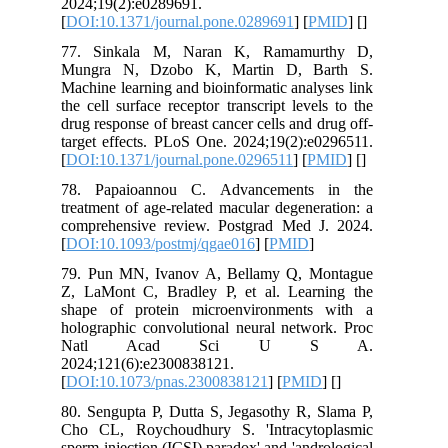
2024;19(2):e0289691.
[
DOI:10.1371/journal.pone.0289691
] [
PMID
] [
]
77. Sinkala M, Naran K, Ramamurthy D,
Mungra N, Dzobo K, Martin D, Barth S.
Machine learning and bioinformatic analyses link
the cell surface receptor transcript levels to the
drug response of breast cancer cells and drug off-
target effects. PLoS One. 2024;19(2):e0296511.
[
DOI:10.1371/journal.pone.0296511
] [
PMID
] [
]
78. Papaioannou C. Advancements in the
treatment of age-related macular degeneration: a
comprehensive review. Postgrad Med J. 2024.
[
DOI:10.1093/postmj/qgae016
] [
PMID
]
79. Pun MN, Ivanov A, Bellamy Q, Montague
Z, LaMont C, Bradley P, et al. Learning the
shape of protein microenvironments with a
holographic convolutional neural network. Proc
Natl Acad Sci U S A.
2024;121(6):e2300838121.
[
DOI:10.1073/pnas.2300838121
] [
PMID
] [
]
80. Sengupta P, Dutta S, Jegasothy R, Slama P,
Cho CL, Roychoudhury S. 'Intracytoplasmic
sperm injection (ICSI) paradox' and 'andrological