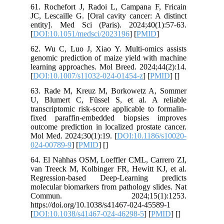
61. Rochefort J, Radoi L, Campana F, Fricain
JC, Lescaille G. [Oral cavity cancer: A distinct
entity]. Med Sci (Paris). 2024;40(1):57-63.
[
DOI:10.1051/medsci/2023196
] [
PMID
]
62. Wu C, Luo J, Xiao Y. Multi-omics assists
genomic prediction of maize yield with machine
learning approaches. Mol Breed. 2024;44(2):14.
[
DOI:10.1007/s11032-024-01454-z
] [
PMID
] [
]
63. Rade M, Kreuz M, Borkowetz A, Sommer
U, Blumert C, Füssel S, et al. A reliable
transcriptomic risk-score applicable to formalin-
fixed paraffin-embedded biopsies improves
outcome prediction in localized prostate cancer.
Mol Med. 2024;30(1):19. [
DOI:10.1186/s10020-
024-00789-9
] [
PMID
] [
]
64. El Nahhas OSM, Loeffler CML, Carrero ZI,
van Treeck M, Kolbinger FR, Hewitt KJ, et al.
Regression-based Deep-Learning predicts
molecular biomarkers from pathology slides. Nat
Commun. 2024;15(1):1253.
https://doi.org/10.1038/s41467-024-45589-1
[
DOI:10.1038/s41467-024-46298-5
] [
PMID
] [
]