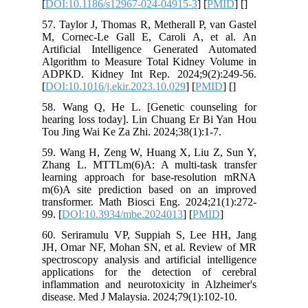
[
DOI:10.1186/s12967-024-04915-3
] [
PMID
] [
]
57. Taylor J, Thomas R, Metherall P, van Gastel
M, Cornec-Le Gall E, Caroli A, et al. An
Artificial Intelligence Generated Automated
Algorithm to Measure Total Kidney Volume in
ADPKD. Kidney Int Rep. 2024;9(2):249-56.
[
DOI:10.1016/j.ekir.2023.10.029
] [
PMID
] [
]
58. Wang Q, He L. [Genetic counseling for
hearing loss today]. Lin Chuang Er Bi Yan Hou
Tou Jing Wai Ke Za Zhi. 2024;38(1):1-7.
59. Wang H, Zeng W, Huang X, Liu Z, Sun Y,
Zhang L. MTTLm(6)A: A multi-task transfer
learning approach for base-resolution mRNA
m(6)A site prediction based on an improved
transformer. Math Biosci Eng. 2024;21(1):272-
99. [
DOI:10.3934/mbe.2024013
] [
PMID
]
60. Seriramulu VP, Suppiah S, Lee HH, Jang
JH, Omar NF, Mohan SN, et al. Review of MR
spectroscopy analysis and artificial intelligence
applications for the detection of cerebral
inflammation and neurotoxicity in Alzheimer's
disease. Med J Malaysia. 2024;79(1):102-10.