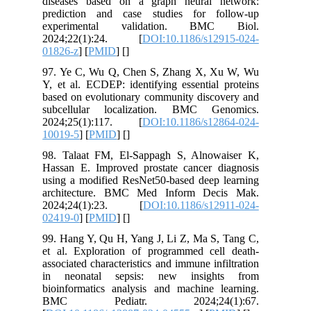
diseases based on a graph neural network:
prediction and case studies for follow-up
experimental validation. BMC Biol.
2024;22(1):24. [
DOI:10.1186/s12915-024-
01826-z
] [
PMID
] [
]
97. Ye C, Wu Q, Chen S, Zhang X, Xu W, Wu
Y, et al. ECDEP: identifying essential proteins
based on evolutionary community discovery and
subcellular localization. BMC Genomics.
2024;25(1):117. [
DOI:10.1186/s12864-024-
10019-5
] [
PMID
] [
]
98. Talaat FM, El-Sappagh S, Alnowaiser K,
Hassan E. Improved prostate cancer diagnosis
using a modified ResNet50-based deep learning
architecture. BMC Med Inform Decis Mak.
2024;24(1):23. [
DOI:10.1186/s12911-024-
02419-0
] [
PMID
] [
]
99. Hang Y, Qu H, Yang J, Li Z, Ma S, Tang C,
et al. Exploration of programmed cell death-
associated characteristics and immune infiltration
in neonatal sepsis: new insights from
bioinformatics analysis and machine learning.
BMC Pediatr. 2024;24(1):67.