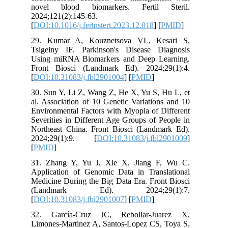
novel blood biomarkers. Fertil Steril.
2024;121(2):145-63.
[
DOI:10.1016/j.fertnstert.2023.12.018
] [
PMID
]
29. Kumar A, Kouznetsova VL, Kesari S,
Tsigelny IF. Parkinson's Disease Diagnosis
Using miRNA Biomarkers and Deep Learning.
Front Biosci (Landmark Ed). 2024;29(1):4.
[
DOI:10.31083/j.fbl2901004
] [
PMID
]
30. Sun Y, Li Z, Wang Z, He X, Yu S, Hu L, et
al. Association of 10 Genetic Variations and 10
Environmental Factors with Myopia of Different
Severities in Different Age Groups of People in
Northeast China. Front Biosci (Landmark Ed).
2024;29(1):9. [
DOI:10.31083/j.fbl2901009
]
[
PMID
]
31. Zhang Y, Yu J, Xie X, Jiang F, Wu C.
Application of Genomic Data in Translational
Medicine During the Big Data Era. Front Biosci
(Landmark Ed). 2024;29(1):7.
[
DOI:10.31083/j.fbl2901007
] [
PMID
]
32. García-Cruz JC, Rebollar-Juarez X,
Limones-Martinez A, Santos-Lopez CS, Toya S,