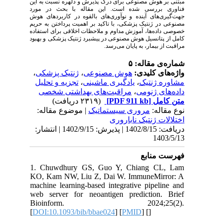
مبتنی بر هوش مصنوعی برای درک پذیرش و دلهره نسبت به این
فناوری بررسی شده است. این مقاله با بحث در مورد
جهت‌گیری‌های آینده و نوآوری‌های بالقوه در کاربردهای هوش
مصنوعی در ژنتیک پزشکی، با تاکید بر اهمیت پرداختن به حریم
خصوصی داده‌ها، آموزش مداوم و ملاحظات اخلاقی برای استفاده
کامل از پتانسیل هوش مصنوعی در پیشبرد ژنتیک پزشکی و بهبود
مراقبت از بیمار، به پایان می‌رسد.
شماره‌ی مقاله: ۵
،
ژنتیک پزشکی
،
هوش مصنوعی
واژه‌های کلیدی:
تجزیه و تحلیل
،
یادگیری ماشینی
،
مشاوره ژنتیک
مراقبت‌های بهداشتی شخصی
،
داده‌های ژنومی
(۲۳۱۹ دریافت)
[PDF 911 kb]
متن کامل
نوع مقاله:
مروری سیستماتيک
| موضوع مقاله:
اختلالات ژنتيک ناباروری
دریافت: 1402/8/15 | پذیرش: 1402/9/15 | انتشار:
1403/5/13
فهرست منابع
1. Chuwdhury GS, Guo Y, Chiang CL, Lam
KO, Kam NW, Liu Z, Dai W. ImmuneMirror: A
machine learning-based integrative pipeline and
web server for neoantigen prediction. Brief
Bioinform. 2024;25(2).
[
DOI:10.1093/bib/bbae024
] [
PMID
] [
]