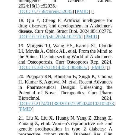
Intelligence in Genetics. Cureus.
2024;16(1):e52035.
[
DOI:10.7759/cureus.52035
] [
PMID
] [
]
18. Qiu Y, Cheng F. Artificial intelligence for
drug discovery and development in Alzheimer's
disease. Curr Opin Struct Biol. 2024;85:102776.
[
DOI:10.1016/j.sbi.2024.102776
] [
PMID
]
19. Margetts TJ, Wang HS, Karnik SJ, Plotkin
LI, Movila A, Oblak AL, et al. From the Mind to
the Spine: The Intersecting World of Alzheimer's
and Osteoporosis. Curr Osteoporos Rep. 2024.
[
DOI:10.1007/s11914-023-00848-w
] [
PMID
] [
]
20. Prajapati RN, Bhushan B, Singh K, Chopra
H, Kumar S, Agrawal M, et al. Recent Advances
in Pharmaceutical Design: Unleashing the
Potential of Novel Therapeutics. Curr Pharm
Biotechnol. 2024.
[
DOI:10.2174/0113892010275850240102105033
]
[
PMID
]
21. Liu X, Liu X, Huang N, Yang Z, Zhang Z,
Zhuang Z, et al. Women's reproductive risk and
genetic predisposition in type 2 diabetes: A
prospective cohort study. Diabetes Res Clin