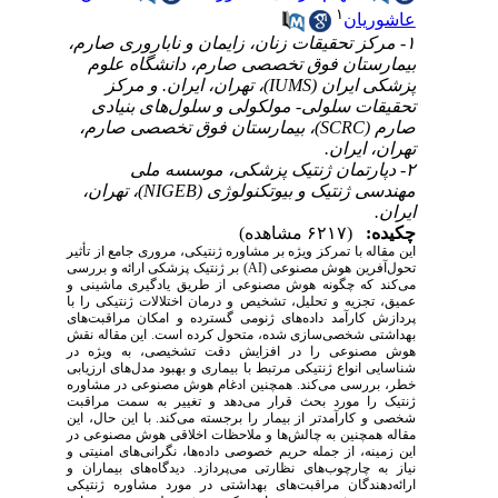
۱
عاشوریان
۱- مرکز تحقیقات زنان، زایمان و ناباروری صارم،
بیمارستان فوق تخصصی صارم، دانشگاه علوم
پزشکی ایران (IUMS)، تهران، ایران. و مرکز
تحقیقات سلولی- مولکولی و سلول‌های بنیادی
صارم (SCRC)، بیمارستان فوق تخصصی صارم،
تهران، ایران.
۲- دپارتمان ژنتیک پزشکی، موسسه ملی
مهندسی ژنتیک و بیوتکنولوژی (NIGEB)، تهران،
ایران.
چکیده:
(۶۲۱۷ مشاهده)
این مقاله با تمرکز ویژه بر مشاوره ژنتیکی، مروری جامع از تأثیر
) بر ژنتیک پزشکی ارائه و بررسی
AI
تحول‌آفرین هوش مصنوعی (
می‌کند که چگونه هوش مصنوعی از طریق یادگیری ماشینی و
عمیق، تجزیه و تحلیل، تشخیص و درمان اختلالات ژنتیکی را با
پردازش کارآمد داده‌های ژنومی گسترده و امکان مراقبت‌های
بهداشتی شخصی‌سازی شده، متحول کرده است. این مقاله نقش
هوش مصنوعی را در افزایش دقت تشخیصی، به ویژه در
شناسایی انواع ژنتیکی مرتبط با بیماری و بهبود مدل‌های ارزیابی
خطر، بررسی می‌کند. همچنین ادغام هوش مصنوعی در مشاوره
ژنتیک را مورد بحث قرار می‌دهد و تغییر به سمت مراقبت
شخصی و کارآمدتر از بیمار را برجسته می‌کند. با این حال، این
مقاله همچنین به چالش‌ها و ملاحظات اخلاقی هوش مصنوعی در
این زمینه، از جمله حریم خصوصی داده‌ها، نگرانی‌های امنیتی و
نیاز به چارچوب‌های نظارتی می‌پردازد. دیدگاه‌های بیماران و
ارائه‌دهندگان مراقبت‌های بهداشتی در مورد مشاوره ژنتیکی