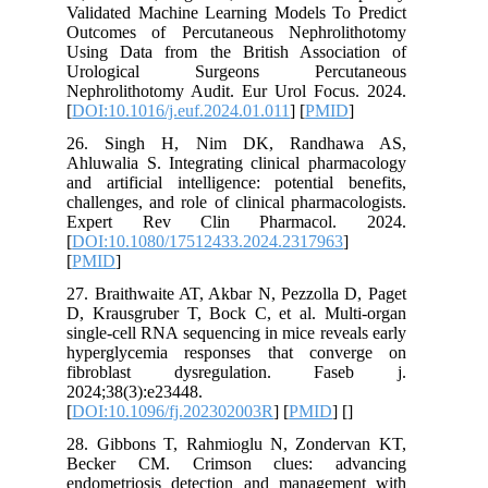
Validated Machine Learning Models To Predict
Outcomes of Percutaneous Nephrolithotomy
Using Data from the British Association of
Urological Surgeons Percutaneous
Nephrolithotomy Audit. Eur Urol Focus. 2024.
[
DOI:10.1016/j.euf.2024.01.011
] [
PMID
]
26. Singh H, Nim DK, Randhawa AS,
Ahluwalia S. Integrating clinical pharmacology
and artificial intelligence: potential benefits,
challenges, and role of clinical pharmacologists.
Expert Rev Clin Pharmacol. 2024.
[
DOI:10.1080/17512433.2024.2317963
]
[
PMID
]
27. Braithwaite AT, Akbar N, Pezzolla D, Paget
D, Krausgruber T, Bock C, et al. Multi-organ
single-cell RNA sequencing in mice reveals early
hyperglycemia responses that converge on
fibroblast dysregulation. Faseb j.
2024;38(3):e23448.
[
DOI:10.1096/fj.202302003R
] [
PMID
] [
]
28. Gibbons T, Rahmioglu N, Zondervan KT,
Becker CM. Crimson clues: advancing
endometriosis detection and management with