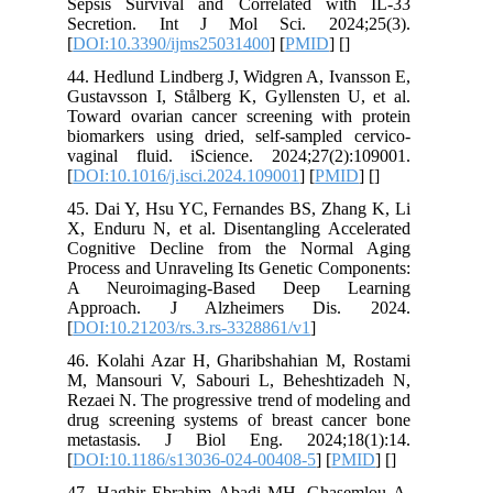
Sepsis Survival and Correlated with IL-33
Secretion. Int J Mol Sci. 2024;25(3).
[
DOI:10.3390/ijms25031400
] [
PMID
] [
]
44. Hedlund Lindberg J, Widgren A, Ivansson E,
Gustavsson I, Stålberg K, Gyllensten U, et al.
Toward ovarian cancer screening with protein
biomarkers using dried, self-sampled cervico-
vaginal fluid. iScience. 2024;27(2):109001.
[
DOI:10.1016/j.isci.2024.109001
] [
PMID
] [
]
45. Dai Y, Hsu YC, Fernandes BS, Zhang K, Li
X, Enduru N, et al. Disentangling Accelerated
Cognitive Decline from the Normal Aging
Process and Unraveling Its Genetic Components:
A Neuroimaging-Based Deep Learning
Approach. J Alzheimers Dis. 2024.
[
DOI:10.21203/rs.3.rs-3328861/v1
]
46. Kolahi Azar H, Gharibshahian M, Rostami
M, Mansouri V, Sabouri L, Beheshtizadeh N,
Rezaei N. The progressive trend of modeling and
drug screening systems of breast cancer bone
metastasis. J Biol Eng. 2024;18(1):14.
[
DOI:10.1186/s13036-024-00408-5
] [
PMID
] [
]
47. Haghir Ebrahim Abadi MH, Ghasemlou A,