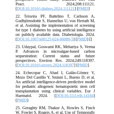
Pract. 2024;208:111121.
[
DOI:10.1016/j.diabres.2024.111121
] [
PMID
]
22. Teixeira PF, Battelino T, Carlsson A,
Gudbjörnsdottir S, Hannelius U, von Herrath M,
et al. Assisting the implementation of screening
for type 1 diabetes by using artificial intelligence
on publicly available data. Diabetologia. 2024.
[
DOI:10.1007/s00125-024-06089-5
] [
PMID
] [
]
23. Udaypal, Goswami RK, Mehariya S, Verma
P. Advances in microalgae-based carbon
sequestration: Current status and future
perspectives. Environ Res. 2024;249:118397.
[
DOI:10.1016/j.envres.2024.118397
] [
PMID
]
24. Echecopar C, Abad I, Galán-Gómez V,
Mozo Del Castillo Y, Sisinni L, Bueno D, et al.
An artificial intelligence-driven predictive model
for pediatric allogeneic hematopoietic stem cell
transplantation using clinical variables. Eur J
Haematol. 2024. [
DOI:10.1111/ejh.14184
]
[
PMID
]
25. Geraghty RM, Thakur A, Howles S, Finch
W, Fowler S, Rogers A, et al. Use of Temporally