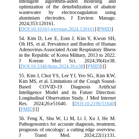
Intelligent algorithms-aided modeling and
optimization of the deturbidization of abattoir
wastewater by electrocoagulation using
aluminium electrodes. J Environ Manage.
2024;353:120161.
[
DOI:10.1016/j.jenvman.2024.120161
] [
PMID
]
54. Kim D, Lee E, Eom J, Kim Y, Kwon SH,
Oh HS, et al. Prevalence and Burden of Human
Adenovirus-Associated Acute Respiratory Illness
in the Republic of Korea Military, 2013 to 2022.
J Korean Med Sci. 2024;39(4):e38.
[
DOI:10.3346/jkms.2024.39.e38
] [
PMID
] [
]
55. Kim J, Choi YS, Lee YJ, Yeo SG, Kim KW,
Kim MS, et al. Limitations of the Cough Sound-
Based COVID-19 Diagnosis Artificial
Intelligence Model and its Future Direction:
Longitudinal Observation Study. J Med Internet
Res. 2024;26:e51640. [
DOI:10.2196/51640
]
[
PMID
] [
]
56. Feng X, Shu W, Li M, Li J, Xu J, He M.
Pathogenomics for accurate diagnosis, treatment,
prognosis of oncology: a cutting edge overview.
J Transl Med. 2024;22(1):131.