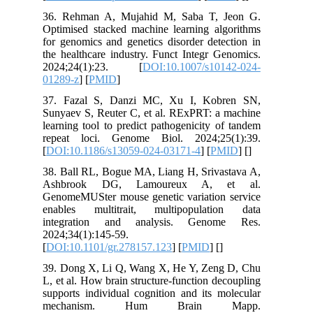
36. Rehman A, Mujahid M, Saba T, Jeon G.
Optimised stacked machine learning algorithms
for genomics and genetics disorder detection in
the healthcare industry. Funct Integr Genomics.
2024;24(1):23. [
DOI:10.1007/s10142-024-
01289-z
] [
PMID
]
37. Fazal S, Danzi MC, Xu I, Kobren SN,
Sunyaev S, Reuter C, et al. RExPRT: a machine
learning tool to predict pathogenicity of tandem
repeat loci. Genome Biol. 2024;25(1):39.
[
DOI:10.1186/s13059-024-03171-4
] [
PMID
] [
]
38. Ball RL, Bogue MA, Liang H, Srivastava A,
Ashbrook DG, Lamoureux A, et al.
GenomeMUSter mouse genetic variation service
enables multitrait, multipopulation data
integration and analysis. Genome Res.
2024;34(1):145-59.
[
DOI:10.1101/gr.278157.123
] [
PMID
] [
]
39. Dong X, Li Q, Wang X, He Y, Zeng D, Chu
L, et al. How brain structure-function decoupling
supports individual cognition and its molecular
mechanism. Hum Brain Mapp.