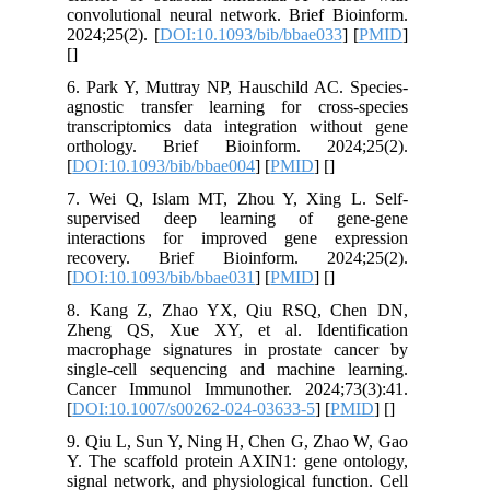
convolutional neural network. Brief Bioinform.
2024;25(2). [
DOI:10.1093/bib/bbae033
] [
PMID
]
[
]
6. Park Y, Muttray NP, Hauschild AC. Species-
agnostic transfer learning for cross-species
transcriptomics data integration without gene
orthology. Brief Bioinform. 2024;25(2).
[
DOI:10.1093/bib/bbae004
] [
PMID
] [
]
7. Wei Q, Islam MT, Zhou Y, Xing L. Self-
supervised deep learning of gene-gene
interactions for improved gene expression
recovery. Brief Bioinform. 2024;25(2).
[
DOI:10.1093/bib/bbae031
] [
PMID
] [
]
8. Kang Z, Zhao YX, Qiu RSQ, Chen DN,
Zheng QS, Xue XY, et al. Identification
macrophage signatures in prostate cancer by
single-cell sequencing and machine learning.
Cancer Immunol Immunother. 2024;73(3):41.
[
DOI:10.1007/s00262-024-03633-5
] [
PMID
] [
]
9. Qiu L, Sun Y, Ning H, Chen G, Zhao W, Gao
Y. The scaffold protein AXIN1: gene ontology,
signal network, and physiological function. Cell