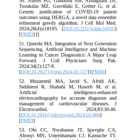
50. Asteris PG, Gandomi AH, Armaghani DJ,
Tsoukalas MZ, Gavriilaki E, Gerber G, et al.
Genetic justification of COVID-19 patient
outcomes using DERGA, a novel data ensemble
refinement greedy algorithm. J Cell Mol Med.
2024;28(4):e18105. [
DOI:10.1111/jcmm.18105
]
[
PMID
] [
]
51. Qureshi MA. Integration of Next Generation
Sequencing, Artificial Intelligence and Machine
Learning in Cancer Diagnostics: A Major Leap
Forward. J Coll Physicians Surg Pak.
2024;34(2):127-8.
[
DOI:10.29271/jcpsp.2024.02.127
] [
PMID
]
52. Muzammil MA, Javid S, Afridi AK,
Siddineni R, Shahabi M, Haseeb M, et al.
Artificial intelligence-enhanced
electrocardiography for accurate diagnosis and
management of cardiovascular diseases. J
Electrocardiol. 2024;83:30-40.
[
DOI:10.1016/j.jelectrocard.2024.01.006
]
[
PMID
]
53. Obi CC, Nwabanne JT, Igwegbe CA,
Abonyi MN, Umembamalu CJ, Kamuche TT.