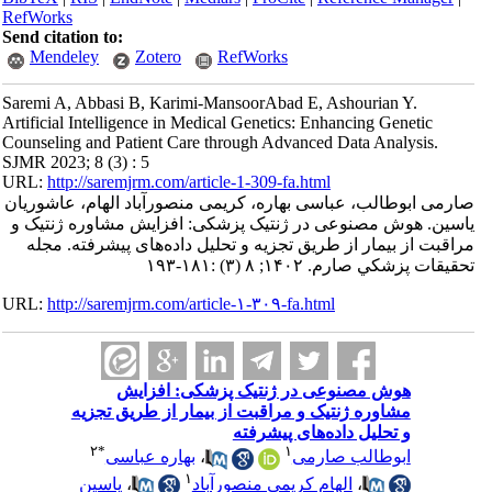
RefWorks
Send citation to:
Mendeley
Zotero
RefWorks
Saremi A, Abbasi B, Karimi-MansoorAbad E, Ashourian Y.
Artificial Intelligence in Medical Genetics: Enhancing Genetic
Counseling and Patient Care through Advanced Data Analysis.
SJMR 2023; 8 (3) : 5
URL:
http://saremjrm.com/article-1-309-fa.html
صارمی ابوطالب، عباسی بهاره، کریمی منصورآباد الهام، عاشوریان
یاسین. هوش مصنوعی در ژنتیک پزشکی: افزایش مشاوره ژنتیک و
مراقبت از بیمار از طریق تجزیه و تحلیل داده‌های پیشرفته. مجله
تحقيقات پزشكي صارم. ۱۴۰۲; ۸ (۳) :۱۸۱-۱۹۳
URL:
http://saremjrm.com/article-۱-۳۰۹-fa.html
هوش مصنوعی در ژنتیک پزشکی: افزایش
مشاوره ژنتیک و مراقبت از بیمار از طریق تجزیه
و تحلیل داده‌های پیشرفته
۲
*
۱
بهاره عباسی
،
ابوطالب صارمی
۱
یاسین
،
الهام کریمی منصورآباد
،