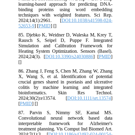
learning-based approach for predicting DNA-
binding proteins using word embedding
techniques with weighted features. Sci Rep.
2024;14(1):2961. [
DOI:10.1038/s41598-024-
52653-9
] [
PMID
] [
]
85. Djebko K, Weidner D, Waleska M, Krey T,
Rausch S, Seipel D, Puppe F. Integrated
Simulation and Calibration Framework for
Heating System Optimization. Sensors (Basel).
2024;24(3). [
DOI:10.3390/s24030886
] [
PMID
]
[
]
86. Zhang J, Feng S, Chen M, Zhang W, Zhang
X, Wang S, et al. Identification of potential
crucial genes shared in psoriasis and ulcerative
colitis by machine learning and integrated
bioinformatics. Skin Res Technol.
2024;30(2):e13574. [
DOI:10.1111/srt.13574
]
[
PMID
] [
]
87. Parvin S, Nimmy SF, Kamal MS.
Convolutional neural network based data
interpretable framework for Alzheimer's
treatment planning. Vis Comput Ind Biomed Art.
2024;7(1):3. [
DOI:10.1186/s42492-024-00154-