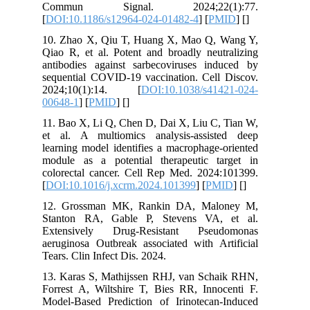
Commun Signal. 2024;22(1):77.
[
DOI:10.1186/s12964-024-01482-4
] [
PMID
] [
]
10. Zhao X, Qiu T, Huang X, Mao Q, Wang Y,
Qiao R, et al. Potent and broadly neutralizing
antibodies against sarbecoviruses induced by
sequential COVID-19 vaccination. Cell Discov.
2024;10(1):14. [
DOI:10.1038/s41421-024-
00648-1
] [
PMID
] [
]
11. Bao X, Li Q, Chen D, Dai X, Liu C, Tian W,
et al. A multiomics analysis-assisted deep
learning model identifies a macrophage-oriented
module as a potential therapeutic target in
colorectal cancer. Cell Rep Med. 2024:101399.
[
DOI:10.1016/j.xcrm.2024.101399
] [
PMID
] [
]
12. Grossman MK, Rankin DA, Maloney M,
Stanton RA, Gable P, Stevens VA, et al.
Extensively Drug-Resistant Pseudomonas
aeruginosa Outbreak associated with Artificial
Tears. Clin Infect Dis. 2024.
13. Karas S, Mathijssen RHJ, van Schaik RHN,
Forrest A, Wiltshire T, Bies RR, Innocenti F.
Model-Based Prediction of Irinotecan-Induced