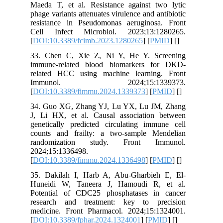
Maeda T, et al. Resistance against two lytic
phage variants attenuates virulence and antibiotic
resistance in Pseudomonas aeruginosa. Front
Cell Infect Microbiol. 2023;13:1280265.
[
DOI:10.3389/fcimb.2023.1280265
] [
PMID
] [
]
33. Chen C, Xie Z, Ni Y, He Y. Screening
immune-related blood biomarkers for DKD-
related HCC using machine learning. Front
Immunol. 2024;15:1339373.
[
DOI:10.3389/fimmu.2024.1339373
] [
PMID
] [
]
34. Guo XG, Zhang YJ, Lu YX, Lu JM, Zhang
J, Li HX, et al. Causal association between
genetically predicted circulating immune cell
counts and frailty: a two-sample Mendelian
randomization study. Front Immunol.
2024;15:1336498.
[
DOI:10.3389/fimmu.2024.1336498
] [
PMID
] [
]
35. Dakilah I, Harb A, Abu-Gharbieh E, El-
Huneidi W, Taneera J, Hamoudi R, et al.
Potential of CDC25 phosphatases in cancer
research and treatment: key to precision
medicine. Front Pharmacol. 2024;15:1324001.
[
DOI:10.3389/fphar.2024.1324001
] [
PMID
] [
]