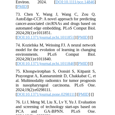
Environ. 2024. [
DOI:10.1111/pce.14846
]
[
PMID
]
73. Chen Y, Wang J, Wang C, Zou Q.
AutoEdge-CCP: A novel approach for predicting
cancer-associated circRNAs and drugs based on
automated edge embedding. PLoS Comput Biol.
2024;20(1):e1011851.
[
DOI:10.1371/journal.pcbi.1011851
] [
PMID
] [
]
74. Kozielska M, Weissing FJ. A neural network
model for the evolution of learning in changing
environments. PLoS Comput Biol.
2024;20(1):e1011840.
[
DOI:10.1371/journal.pcbi.1011840
] [
PMID
] [
]
75. Khongwirotphan S, Oonsiri S, Kitpanit S,
Prayongrat A, Kannarunimit D, Chakkabat C, et
al. Multimodality radiomics for tumor prognosis
in nasopharyngeal carcinoma. PLoS One.
2024;19(2):e0298111.
[
DOI:10.1371/journal.pone.0298111
] [
PMID
] [
]
76. Li J, Meng M, Liu X, Lv Y, Yu J. Evaluation
and screening of technology start-ups based on
PCA and GA-BPNN. PLoS One.