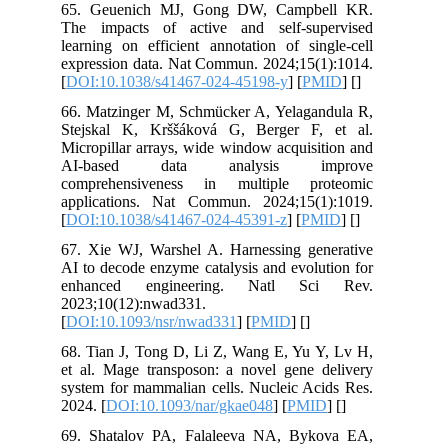
65. Geuenich MJ, Gong DW, Campbell KR.
The impacts of active and self-supervised
learning on efficient annotation of single-cell
expression data. Nat Commun. 2024;15(1):1014.
[
DOI:10.1038/s41467-024-45198-y
] [
PMID
] [
]
66. Matzinger M, Schmücker A, Yelagandula R,
Stejskal K, Krššáková G, Berger F, et al.
Micropillar arrays, wide window acquisition and
AI-based data analysis improve
comprehensiveness in multiple proteomic
applications. Nat Commun. 2024;15(1):1019.
[
DOI:10.1038/s41467-024-45391-z
] [
PMID
] [
]
67. Xie WJ, Warshel A. Harnessing generative
AI to decode enzyme catalysis and evolution for
enhanced engineering. Natl Sci Rev.
2023;10(12):nwad331.
[
DOI:10.1093/nsr/nwad331
] [
PMID
] [
]
68. Tian J, Tong D, Li Z, Wang E, Yu Y, Lv H,
et al. Mage transposon: a novel gene delivery
system for mammalian cells. Nucleic Acids Res.
2024. [
DOI:10.1093/nar/gkae048
] [
PMID
] [
]
69. Shatalov PA, Falaleeva NA, Bykova EA,