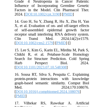
Grade 4 Neutropenia in Cancer Patients:
Influence of Incorporating Germline Genetic
Factors in the Model. Clin Pharmacol Ther.
2024. [
DOI:10.1002/cpt.3190
] [
PMID
]
14. Guo H, Su Y, Zhang R, Hu X, Zhu H, Yan
X, et al. Evaluation of on- and off-target effects
of self-assembled epidermal growth factor
receptor small interfering RNA delivery system.
Clin Transl Med. 2024;14(2):e1579.
[
DOI:10.1002/ctm2.1579
] [
PMID
] [
]
15. Lee S, Kim G, Karin EL, Mirdita M, Park S,
Chikhi R, et al. Petabase-Scale Homology
Search for Structure Prediction. Cold Spring
Harb Perspect Biol. 2024.
[
DOI:10.1101/2023.07.10.548308
]
16. Sousa RT, Silva S, Pesquita C. Explaining
protein-protein interactions with knowledge
graph-based semantic similarity. Comput Biol
Med. 2024;170:108076.
[
DOI:10.1016/j.compbiomed.2024.108076
]
[
PMID
]
17. Vilhekar RS, Rawekar A. Artificial