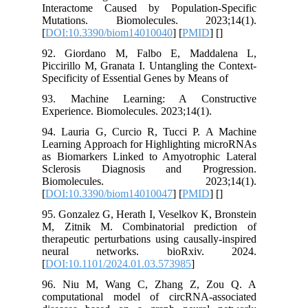
Interactome Caused by Population-Specific
Mutations. Biomolecules. 2023;14(1).
[
DOI:10.3390/biom14010040
] [
PMID
] [
]
92. Giordano M, Falbo E, Maddalena L,
Piccirillo M, Granata I. Untangling the Context-
Specificity of Essential Genes by Means of
93. Machine Learning: A Constructive
Experience. Biomolecules. 2023;14(1).
94. Lauria G, Curcio R, Tucci P. A Machine
Learning Approach for Highlighting microRNAs
as Biomarkers Linked to Amyotrophic Lateral
Sclerosis Diagnosis and Progression.
Biomolecules. 2023;14(1).
[
DOI:10.3390/biom14010047
] [
PMID
] [
]
95. Gonzalez G, Herath I, Veselkov K, Bronstein
M, Zitnik M. Combinatorial prediction of
therapeutic perturbations using causally-inspired
neural networks. bioRxiv. 2024.
[
DOI:10.1101/2024.01.03.573985
]
96. Niu M, Wang C, Zhang Z, Zou Q. A
computational model of circRNA-associated