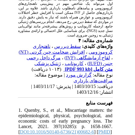
اول می‌تواند یک شاخص مهم در پیش‌بینی ناهنجاری‌های
کروموزومی و پیامدهای نامطلوب بارداری باشد. علاوه بر این،
ممکن است با افزایش خطر اختلالات
IVF
بارداری‌های حاصل از
کروموزومی و عوارض همراه باشند که نیاز به پایش دقیق دارند.
در مواردی که سقط دیررس رخ می‌دهد، انجام بررسی‌های ژنتیکی
جامع، ازجمله کاریوتایپ و روش‌های پیشرفته‌تر مانند توالی‌یابی
)، برای شناسایی علل احتمالی و ارائه‌ی مشاوره
NGS
نسل جدید (
ژنتیکی به زوجین ضروری است.
شماره‌ی مقاله: ۴
ناهنجاری
،
سقط دیررس
واژه‌های کلیدی:
افزایش ضخامت چین گردنی (NT)
،
کروموزومی
مرگ داخل رحمی
،
لقاح آزمایشگاهی (IVF)
،
ژنتیک پزشکی
،
کاریوتایپ
،
جنین (IUFD)
(۱۰۱۳ دریافت)
[PDF 993 kb]
متن کامل
نوع مقاله:
گزارش مورد
| موضوع مقاله:
مراقبت‌های بارداری
دریافت: 1403/10/15 | پذیرش: 1403/11/17 |
انتشار: 1403/12/16
فهرست منابع
1. Quenby, S., et al., Miscarriage matters: the
epidemiological, physical, psychological, and
economic costs of early pregnancy loss. The
Lancet, 2021. 397(10285): p. 1658-1667.
[
DOI:10.1016/S0140-6736(21)00682-6
] [
PMID
]