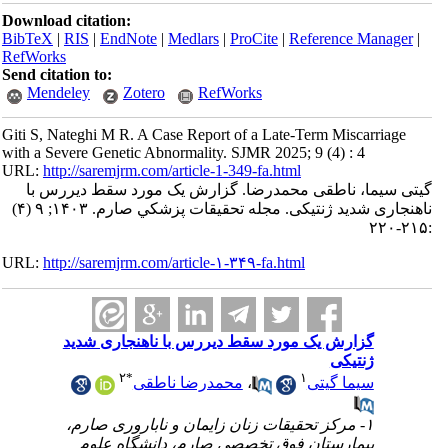
Download citation:
BibTeX
|
RIS
|
EndNote
|
Medlars
|
ProCite
|
Reference Manager
|
RefWorks
Send citation to:
Mendeley
Zotero
RefWorks
Giti S, Nateghi M R. A Case Report of a Late-Term Miscarriage
with a Severe Genetic Abnormality. SJMR 2025; 9 (4) : 4
URL:
http://saremjrm.com/article-1-349-fa.html
گیتی سیما، ناطقی محمدرضا. گزارش یک مورد سقط دیررس با
ناهنجاری شدید ژنتیکی. مجله تحقيقات پزشكي صارم. ۱۴۰۳; ۹ (۴)
:۲۱۵-۲۲۰
URL:
http://saremjrm.com/article-۱-۳۴۹-fa.html
گزارش یک مورد سقط دیررس با ناهنجاری شدید
ژنتیکی
۲
*
۱
محمدرضا ناطقی
،
سیما گیتی
۱- مرکز تحقیقات زنان زایمان و ناباروری صارم،
بیمارستان فوق تخصصی صارم، دانشگاه علوم