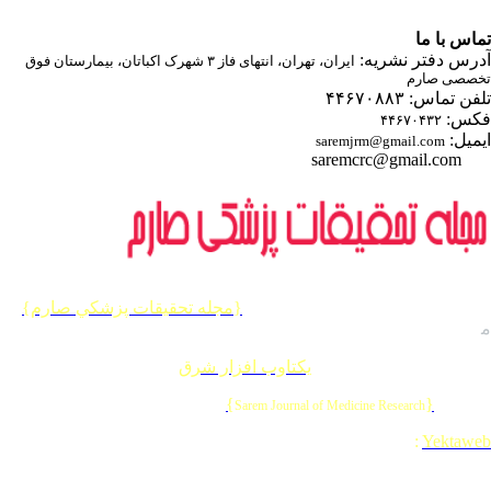
اس با ما
درس دفتر نشریه
ایران، تهران، انتهای فاز ۳ شهرک اکباتان، بیمارستان فوق
صصی صارم
ن تماس: ۴۴۶۷۰۸۸۳
کس
۴۴۶۷۰۴۳۲
یمیل
saremjrm@gmail.com
saremcrc@gmail.com
یه حقوق این وب سایت متعلق به
{مجله تحقيقات پزشكي صارم}
ی باشد
طراحی و برنامه نویسی
یکتاوب افزار شرق
{
}
© 202
Sarem Journal of Medicine Research
Designed & Developed by
:
Yektaw