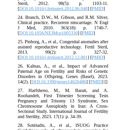
Steril, 2012. 98(5): p. 1103-11.
[
DOI:10.1016/j.fertnstert.2012.06.048
] [
PMID
]
24. Branch, D.W., M. Gibson, and R.M. Silver,
Clinical practice. Recurrent miscarriage. N Engl
J Med, 2010. 363(18): p. 1740-7.
[
DOI:10.1056/NEJMcp1005330
] [
PMID
]
25. Pinborg, A., et al., Congenital anomalies after
assisted reproductive technology. Fertil Steril,
2013. 99(2): p. 327-32.
[
DOI:10.1016/j.fertnstert.2012.12.001
] [
PMID
]
26. Kaltsas, A., et al., Impact of Advanced
Paternal Age on Fertility and Risks of Genetic
Disorders in Offspring. Genes (Basel), 2023.
14(2). [
DOI:10.3390/genes14020486
] [
PMID
] [
]
27. Harfsheno, M., M. Barati, and A.
Roohandeh, First Trimester Screening Tests
Pregnancy and Trisomy 13 Syndrome, Sex
Chromosome Aneuploidy in Iran: A Cross-
Sectional Study. International Journal of Fertility
and Sterility, 2023. 17(1): p. 34-39.
28. Sotiriadis, A., et al., ISUOG Practice