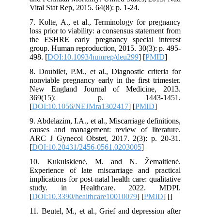
Vital Stat Rep, 2015. 64(8): p. 1-24.
7. Kolte, A., et al., Terminology for pregnancy
loss prior to viability: a consensus statement from
the ESHRE early pregnancy special interest
group. Human reproduction, 2015. 30(3): p. 495-
498. [
DOI:10.1093/humrep/deu299
] [
PMID
]
8. Doubilet, P.M., et al., Diagnostic criteria for
nonviable pregnancy early in the first trimester.
New England Journal of Medicine, 2013.
369(15): p. 1443-1451.
[
DOI:10.1056/NEJMra1302417
] [
PMID
]
9. Abdelazim, I.A., et al., Miscarriage definitions,
causes and management: review of literature.
ARC J Gynecol Obstet, 2017. 2(3): p. 20-31.
[
DOI:10.20431/2456-0561.0203005
]
10. Kukulskienė, M. and N. Žemaitienė.
Experience of late miscarriage and practical
implications for post-natal health care: qualitative
study. in Healthcare. 2022. MDPI.
[
DOI:10.3390/healthcare10010079
] [
PMID
] [
]
11. Beutel, M., et al., Grief and depression after