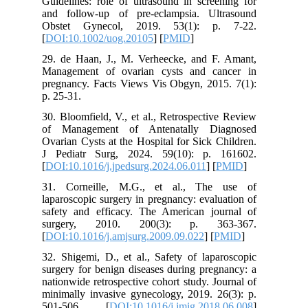
Guidelines: role of ultrasound in screening for
and follow-up of pre-eclampsia. Ultrasound
Obstet Gynecol, 2019. 53(1): p. 7-22.
[
DOI:10.1002/uog.20105
] [
PMID
]
29. de Haan, J., M. Verheecke, and F. Amant,
Management of ovarian cysts and cancer in
pregnancy. Facts Views Vis Obgyn, 2015. 7(1):
p. 25-31.
30. Bloomfield, V., et al., Retrospective Review
of Management of Antenatally Diagnosed
Ovarian Cysts at the Hospital for Sick Children.
J Pediatr Surg, 2024. 59(10): p. 161602.
[
DOI:10.1016/j.jpedsurg.2024.06.011
] [
PMID
]
31. Corneille, M.G., et al., The use of
laparoscopic surgery in pregnancy: evaluation of
safety and efficacy. The American journal of
surgery, 2010. 200(3): p. 363-367.
[
DOI:10.1016/j.amjsurg.2009.09.022
] [
PMID
]
32. Shigemi, D., et al., Safety of laparoscopic
surgery for benign diseases during pregnancy: a
nationwide retrospective cohort study. Journal of
minimally invasive gynecology, 2019. 26(3): p.
501-506. [
DOI:10.1016/j.jmig.2018.06.008
]