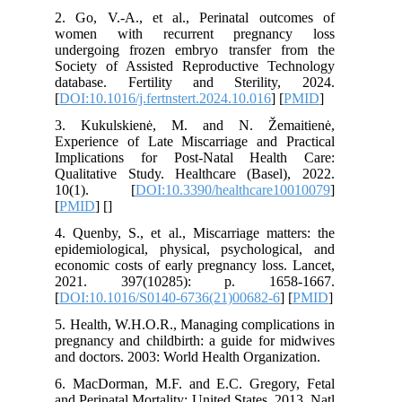
2. Go, V.-A., et al., Perinatal outcomes of
women with recurrent pregnancy loss
undergoing frozen embryo transfer from the
Society of Assisted Reproductive Technology
database. Fertility and Sterility, 2024.
[
DOI:10.1016/j.fertnstert.2024.10.016
] [
PMID
]
3. Kukulskienė, M. and N. Žemaitienė,
Experience of Late Miscarriage and Practical
Implications for Post-Natal Health Care:
Qualitative Study. Healthcare (Basel), 2022.
10(1). [
DOI:10.3390/healthcare10010079
]
[
PMID
] [
]
4. Quenby, S., et al., Miscarriage matters: the
epidemiological, physical, psychological, and
economic costs of early pregnancy loss. Lancet,
2021. 397(10285): p. 1658-1667.
[
DOI:10.1016/S0140-6736(21)00682-6
] [
PMID
]
5. Health, W.H.O.R., Managing complications in
pregnancy and childbirth: a guide for midwives
and doctors. 2003: World Health Organization.
6. MacDorman, M.F. and E.C. Gregory, Fetal
and Perinatal Mortality: United States, 2013. Natl