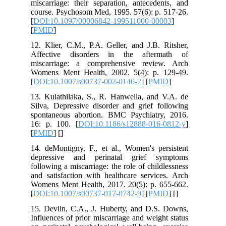
miscarriage: their separation, antecedents, and
course. Psychosom Med, 1995. 57(6): p. 517-26.
[
DOI:10.1097/00006842-199511000-00003
]
[
PMID
]
12. Klier, C.M., P.A. Geller, and J.B. Ritsher,
Affective disorders in the aftermath of
miscarriage: a comprehensive review. Arch
Womens Ment Health, 2002. 5(4): p. 129-49.
[
DOI:10.1007/s00737-002-0146-2
] [
PMID
]
13. Kulathilaka, S., R. Hanwella, and V.A. de
Silva, Depressive disorder and grief following
spontaneous abortion. BMC Psychiatry, 2016.
16: p. 100. [
DOI:10.1186/s12888-016-0812-y
]
[
PMID
] [
]
14. deMontigny, F., et al., Women's persistent
depressive and perinatal grief symptoms
following a miscarriage: the role of childlessness
and satisfaction with healthcare services. Arch
Womens Ment Health, 2017. 20(5): p. 655-662.
[
DOI:10.1007/s00737-017-0742-9
] [
PMID
] [
]
15. Devlin, C.A., J. Huberty, and D.S. Downs,
Influences of prior miscarriage and weight status