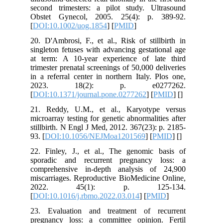
second trimesters: a pilot study. Ultrasound
Obstet Gynecol, 2005. 25(4): p. 389-92.
[
DOI:10.1002/uog.1854
] [
PMID
]
20. D'Ambrosi, F., et al., Risk of stillbirth in
singleton fetuses with advancing gestational age
at term: A 10-year experience of late third
trimester prenatal screenings of 50,000 deliveries
in a referral center in northern Italy. Plos one,
2023. 18(2): p. e0277262.
[
DOI:10.1371/journal.pone.0277262
] [
PMID
] [
]
21. Reddy, U.M., et al., Karyotype versus
microarray testing for genetic abnormalities after
stillbirth. N Engl J Med, 2012. 367(23): p. 2185-
93. [
DOI:10.1056/NEJMoa1201569
] [
PMID
] [
]
22. Finley, J., et al., The genomic basis of
sporadic and recurrent pregnancy loss: a
comprehensive in-depth analysis of 24,900
miscarriages. Reproductive BioMedicine Online,
2022. 45(1): p. 125-134.
[
DOI:10.1016/j.rbmo.2022.03.014
] [
PMID
]
23. Evaluation and treatment of recurrent
pregnancy loss: a committee opinion. Fertil