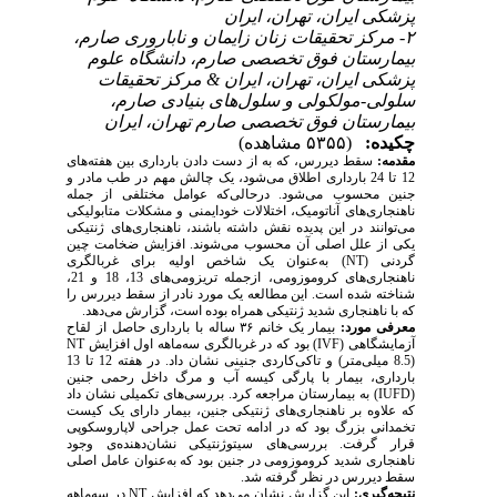
پزشکی ایران، تهران، ایران
۲- مرکز تحقیقات زنان زایمان و ناباروری صارم،
بیمارستان فوق تخصصی صارم، دانشگاه علوم
پزشکی ایران، تهران، ایران & مرکز تحقیقات
سلولی-مولکولی و سلول‌های بنیادی صارم،
بیمارستان فوق تخصصی صارم تهران، ایران
چکیده:
(۵۳۵۵ مشاهده)
مقدمه:
سقط دیررس، که به از دست دادن بارداری بین هفته‌های
12 تا 24 بارداری اطلاق می‌شود، یک چالش مهم در طب مادر و
جنین محسوب می‌شود. درحالی‌که عوامل مختلفی از جمله
ناهنجاری‌های آناتومیک، اختلالات خودایمنی و مشکلات متابولیکی
می‌توانند در این پدیده نقش داشته باشند، ناهنجاری‌های ژنتیکی
یکی از علل اصلی آن محسوب می‌شوند. افزایش ضخامت چین
) به‌عنوان یک شاخص اولیه برای غربالگری
NT
گردنی (
ناهنجاری‌های کروموزومی، ازجمله تریزومی‌های 13، 18 و 21،
شناخته شده است. این مطالعه یک مورد نادر از سقط دیررس را
که با ناهنجاری شدید ژنتیکی همراه بوده است، گزارش می‌دهد.
معرفی مورد:
بیمار یک خانم ۳۶ ساله با بارداری حاصل از لقاح
NT
) بود که در غربالگری سه‌ماهه اول افزایش
IVF
آزمایشگاهی (
(8.5 میلی‌متر) و تاکی‌کاردی جنینی نشان داد. در هفته 12 تا 13
بارداری، بیمار با پارگی کیسه آب و مرگ داخل رحمی جنین
) به بیمارستان مراجعه کرد. بررسی‌های تکمیلی نشان داد
IUFD
(
که علاوه بر ناهنجاری‌های ژنتیکی جنین، بیمار دارای یک کیست
تخمدانی بزرگ بود که در ادامه تحت عمل جراحی لاپاروسکوپی
قرار گرفت. بررسی‌های سیتوژنتیکی نشان‌دهنده‌ی وجود
ناهنجاری شدید کروموزومی در جنین بود که به‌عنوان عامل اصلی
سقط دیررس در نظر گرفته شد.
در سه‌ماهه
NT
این گزارش نشان می‌دهد که افزایش
نتیجه‌گیری: