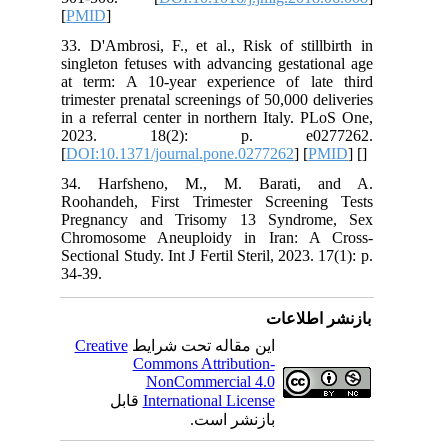
[
PMID
]
33. D'Ambrosi, F., et al., Risk of stillbirth in
singleton fetuses with advancing gestational age
at term: A 10-year experience of late third
trimester prenatal screenings of 50,000 deliveries
in a referral center in northern Italy. PLoS One,
2023. 18(2): p. e0277262.
[
DOI:10.1371/journal.pone.0277262
] [
PMID
] [
]
34. Harfsheno, M., M. Barati, and A.
Roohandeh, First Trimester Screening Tests
Pregnancy and Trisomy 13 Syndrome, Sex
Chromosome Aneuploidy in Iran: A Cross-
Sectional Study. Int J Fertil Steril, 2023. 17(1): p.
34-39.
بازنشر اطلاعات
Creative
این مقاله تحت شرایط
Commons Attribution-
NonCommercial 4.0
قابل
International License
بازنشر است.