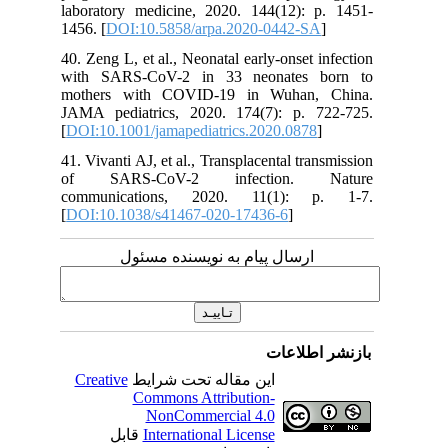
laboratory medicine, 2020. 144(12): p. 1451-
1456. [
DOI:10.5858/arpa.2020-0442-SA
]
40. Zeng L, et al., Neonatal early-onset infection
with SARS-CoV-2 in 33 neonates born to
mothers with COVID-19 in Wuhan, China.
JAMA pediatrics, 2020. 174(7): p. 722-725.
[
DOI:10.1001/jamapediatrics.2020.0878
]
41. Vivanti AJ, et al., Transplacental transmission
of SARS-CoV-2 infection. Nature
communications, 2020. 11(1): p. 1-7.
[
DOI:10.1038/s41467-020-17436-6
]
ارسال پیام به نویسنده مسئول
بازنشر اطلاعات
Creative
این مقاله تحت شرایط
Commons Attribution-
NonCommercial 4.0
قابل
International License