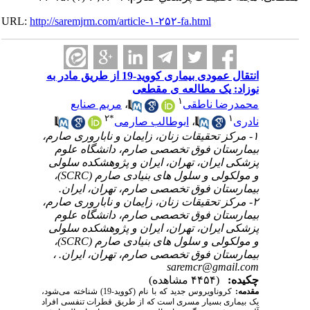
URL:
http://saremjrm.com/article-۱-۲۵۲-fa.html
انتقال عمودی بیماری کووید-19 از طریق مادر به
نوزاد: یک مطالعه ی مقطعی
۱
مریم صنایع
،
محمدرضا ناطقی
۲
*
۱
ابوطالب صارمی
،
نادری
۱- مرکز تحقیقات زنان، زایمان و ناباروری صارم،
بیمارستان فوق تخصصی صارم، دانشگاه علوم
پزشکی ایران، تهران، ایران و پژوهشکده سلولی
و مولکولی و سلول های بنیادی صارم (SCRC)،
بیمارستان فوق تخصصی صارم، تهران، ایران.
۲- مرکز تحقیقات زنان، زایمان و ناباروری صارم،
بیمارستان فوق تخصصی صارم، دانشگاه علوم
پزشکی ایران، تهران، ایران و پژوهشکده سلولی
و مولکولی و سلول های بنیادی صارم (SCRC)،
بیمارستان فوق تخصصی صارم، تهران، ایران. ،
saremcr@gmail.com
چکیده:
(۴۴۵۴ مشاهده)
مقدمه:
کروناویروس جدید که با نام (کووید-19)
شناخته می‌شود،
یک بیماری بسیار مسری است که از طریق قطرات تنفسی افراد