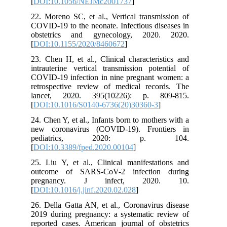
[
DOI:10.1056/NEJMc2001737
]
22. Moreno SC, et al., Vertical transmission of
COVID-19 to the neonate. Infectious diseases in
obstetrics and gynecology, 2020. 2020.
[
DOI:10.1155/2020/8460672
]
23. Chen H, et al., Clinical characteristics and
intrauterine vertical transmission potential of
COVID-19 infection in nine pregnant women: a
retrospective review of medical records. The
lancet, 2020. 395(10226): p. 809-815.
[
DOI:10.1016/S0140-6736(20)30360-3
]
24. Chen Y, et al., Infants born to mothers with a
new coronavirus (COVID-19). Frontiers in
pediatrics, 2020: p. 104.
[
DOI:10.3389/fped.2020.00104
]
25. Liu Y, et al., Clinical manifestations and
outcome of SARS-CoV-2 infection during
pregnancy. J infect, 2020. 10.
[
DOI:10.1016/j.jinf.2020.02.028
]
26. Della Gatta AN, et al., Coronavirus disease
2019 during pregnancy: a systematic review of
reported cases. American journal of obstetrics