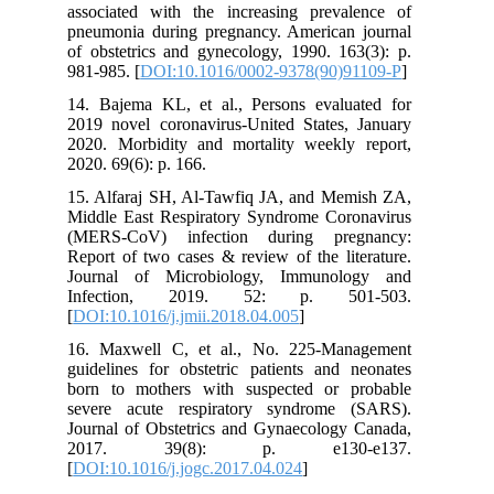
associated with the increasing prevalence of
pneumonia during pregnancy. American journal
of obstetrics and gynecology, 1990. 163(3): p.
981-985. [
DOI:10.1016/0002-9378(90)91109-P
]
14. Bajema KL, et al., Persons evaluated for
2019 novel coronavirus-United States, January
2020. Morbidity and mortality weekly report,
2020. 69(6): p. 166.
15. Alfaraj SH, Al-Tawfiq JA, and Memish ZA,
Middle East Respiratory Syndrome Coronavirus
(MERS-CoV) infection during pregnancy:
Report of two cases & review of the literature.
Journal of Microbiology, Immunology and
Infection, 2019. 52: p. 501-503.
[
DOI:10.1016/j.jmii.2018.04.005
]
16. Maxwell C, et al., No. 225-Management
guidelines for obstetric patients and neonates
born to mothers with suspected or probable
severe acute respiratory syndrome (SARS).
Journal of Obstetrics and Gynaecology Canada,
2017. 39(8): p. e130-e137.
[
DOI:10.1016/j.jogc.2017.04.024
]