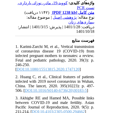
واژه‌های کلیدی:
کووید-19، مادر، نوزاد، بارداری،
تست PCR
(۱۱۴۲ دریافت)
[PDF 1238 kb]
متن کامل
نوع مقاله:
پژوهشی اصيل
| موضوع مقاله:
بيماری‌های زنان
دریافت: 1401/1/28 | پذیرش: 1401/3/15 | انتشار:
1401/10/18
فهرست منابع
1. Karimi-Zarchi M, et al., Vertical transmission
of coronavirus disease 19 (COVID-19) from
infected pregnant mothers to neonates: a review.
Fetal and pediatric pathology, 2020. 39(3): p.
246-250.
[
DOI:10.1080/15513815.2020.1747120
]
2. Huang C, et al., Clinical features of patients
infected with 2019 novel coronavirus in Wuhan,
China. The lancet, 2020. 395(10223): p. 497-
506. [
DOI:10.1016/S0140-6736(20)30183-5
]
3. Akhigbe RE and Hamed MA, Possible links
between COVID-19 and male fertility. Asian
Pacific Journal of Reproduction, 2020. 9(5): p.
211-214. [
DOI:10.4103/2305-0500.294662
]