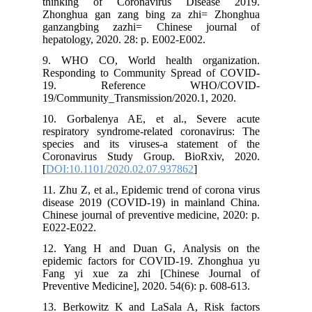
thinking of Coronavirus Disease 2019.
Zhonghua gan zang bing za zhi= Zhonghua
ganzangbing zazhi= Chinese journal of
hepatology, 2020. 28: p. E002-E002.
9. WHO CO, World health organization.
Responding to Community Spread of COVID-
19. Reference WHO/COVID-
19/Community_Transmission/2020.1, 2020.
10. Gorbalenya AE, et al., Severe acute
respiratory syndrome-related coronavirus: The
species and its viruses-a statement of the
Coronavirus Study Group. BioRxiv, 2020.
[
DOI:10.1101/2020.02.07.937862
]
11. Zhu Z, et al., Epidemic trend of corona virus
disease 2019 (COVID-19) in mainland China.
Chinese journal of preventive medicine, 2020: p.
E022-E022.
12. Yang H and Duan G, Analysis on the
epidemic factors for COVID-19. Zhonghua yu
Fang yi xue za zhi [Chinese Journal of
Preventive Medicine], 2020. 54(6): p. 608-613.
13. Berkowitz K and LaSala A, Risk factors