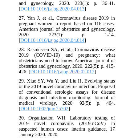
and gynecology, 2020. 223(1): p. 36-41.
[
DOI:10.1016/j.ajog.2020.04.013
]
27. Yan J, et al., Coronavirus disease 2019 in
pregnant women: a report based on 116 cases.
American journal of obstetrics and gynecology,
2020. 223(1): p. 1-14.
[
DOI:10.1016/j.ajog.2020.04.014
]
28. Rasmussen SA, et al., Coronavirus disease
2019 (COVID-19) and pregnancy: what
obstetricians need to know. American journal of
obstetrics and gynecology, 2020. 222(5): p. 415-
426. [
DOI:10.1016/j.ajog.2020.02.017
]
29. Xiao SY, Wu Y, and Liu H, Evolving status
of the 2019 novel coronavirus infection: Proposal
of conventional serologic assays for disease
diagnosis and infection monitoring. Journal of
medical virology, 2020. 92(5): p. 464.
[
DOI:10.1002/jmv.25702
]
30. Organization WH, Laboratory testing of
2019 novel coronavirus (2019-nCoV) in
suspected human cases: interim guidance, 17
January 2020. 2020.