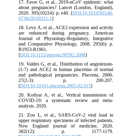
17. Favre G, et al., 2019-nCoV epidemic: what
about pregnancies? Lancet (London, England),
2020. 395(10224): p. e40. [
DOI:10.1016/S0140-
6736(20)30311-1
]
18. Levy A, et al., ACE2 expression and activity
are enhanced during pregnancy. American
Journal of Physiology-Regulatory, Integrative
and Comparative Physiology, 2008. 295(6): p.
R1953-R1961.
[
DOI:10.1152/ajpregu.90592.2008
]
19. Valdes G, et al., Distribution of angiotensin-
(1-7) and ACE2 in human placentas of normal
and pathological pregnancies. Placenta, 2006.
27(2-3): p. 200-207.
[
DOI:10.1016/j.placenta.2005.02.015
]
20. Kotlyar A, et al., Vertical transmission of
COVID-19: a systematic review and meta-
analysis. 2020.
21. Zou L, et al., SARS-CoV-2 viral load in
upper respiratory specimens of infected patients.
New England journal of medicine, 2020.
382(12): p. 1177-1179.