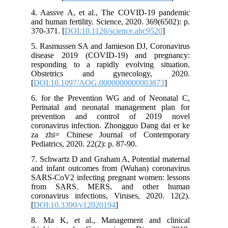
4. Aassve A, et al., The COVID-19 pandemic
and human fertility. Science, 2020. 369(6502): p.
370-371. [
DOI:10.1126/science.abc9520
]
5. Rasmussen SA and Jamieson DJ, Coronavirus
disease 2019 (COVID-19) and pregnancy:
responding to a rapidly evolving situation.
Obstetrics and gynecology, 2020.
[
DOI:10.1097/AOG.0000000000003873
]
6. for the Prevention WG and of Neonatal C,
Perinatal and neonatal management plan for
prevention and control of 2019 novel
coronavirus infection. Zhongguo Dang dai er ke
za zhi= Chinese Journal of Contemporary
Pediatrics, 2020. 22(2): p. 87-90.
7. Schwartz D and Graham A, Potential maternal
and infant outcomes from (Wuhan) coronavirus
SARS-CoV2 infecting pregnant women: lessons
from SARS. MERS, and other human
coronavirus infections, Viruses, 2020. 12(2).
[
DOI:10.3390/v12020194
]
8. Ma K, et al., Management and clinical