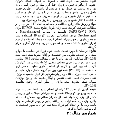
آلوده منتشر می گردد. انتقال عمودی به عنوان انتقال پاتوژن
عفونی از مادر به جنین در دوران قبل از زایمان و حین زایمان یا به
نوزاد به ترتیب در طول دوره ی پس از زایمان از طریق جفت
داخل رحمی، تماس مایعات بدن در حین زایمان یا از طریق تماس
مستقیم به دلیل شیردهی پس از تولد تعریف می شود. هدف از این
مطالعه، انتقال عمودی این ویروس از طریق مادر به نوزاد بود.
مواد و روش ها:
در این مطالعه ی مقطعی، تعداد 117 نفر بیمار در
برای
RT-PCR
مطالعه شرکت کردند. همه زنان باردار نتایج مثبت
و
Nasopharyngeal
داشتند و سواب
SARS-CoV-2 RNA
برای شناسایی عفونت کووید-19 استفاده شد.
Oropharyngeal
نمونه برداری از خون نوزاد، انجام گردید. داده ها با استفاده از نرم
نسخه ی 24 مورد تجزیه و تحلیل آماری قرار
SPSS
افزار آماری
گرفتند.
نتایج:
در میان 6 مورد تست مثبت خون نوزاد در مقایسه با موارد
منفی این تست، تفاوتی بین جنسیت نوزادان متولد شده دیده نشد
). میانگین قد نوزادان با خون بندناف مثبت، 46.5 سانتی
P>
(0.05
متر و در نوزادان با خون بندناف منفی، 49.54 سانتی متر گزارش
گردید که بین این دو گروه از لحاظ آماری تفاوت معنی‌داری
). همچنین، بین دو گروه شامل موارد مثبت و
P=
مشاهده شد (0.03
منفی تست خون بندناف و در پارامترهایی از قبیل جنسیت، وزن،
تعداد ضربان قلب، تعداد تنفس و آپگار دقیقه یک و پنج نوزادان
متولد شده تفاوت معنی‌داری از نظر آماری وجود نداشت
).
P>
(0.05
نتیجه گیری:
از تعداد 117 زایمان انجام شده، فقط تعداد 6 نوزاد
مبتلا به ویروس کووید-19 شدند و قد نوزادان مبتلا به این ویروس
کمتر از نوزادان متولد شده از مادران سالم بود. ممکن است قد
پائین نوزاد در هنگام تولد دال بر انتقال این ویروس از مادر به نوزاد
باشد ولی با این تعداد کم نوزاد مبتلا نمی توان به طور قطعیت به
.
این موضوع اشاره کرد
شماره‌ی مقاله: ۲