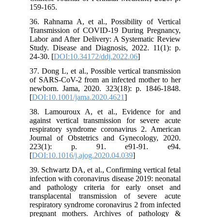
159-165.
36. Rahnama A, et al., Possibility of Vertical
Transmission of COVID-19 During Pregnancy,
Labor and After Delivery: A Systematic Review
Study. Disease and Diagnosis, 2022. 11(1): p.
24-30. [
DOI:10.34172/ddj.2022.06
]
37. Dong L, et al., Possible vertical transmission
of SARS-CoV-2 from an infected mother to her
newborn. Jama, 2020. 323(18): p. 1846-1848.
[
DOI:10.1001/jama.2020.4621
]
38. Lamouroux A, et al., Evidence for and
against vertical transmission for severe acute
respiratory syndrome coronavirus 2. American
Journal of Obstetrics and Gynecology, 2020.
223(1): p. 91. e91-91. e94.
[
DOI:10.1016/j.ajog.2020.04.039
]
39. Schwartz DA, et al., Confirming vertical fetal
infection with coronavirus disease 2019: neonatal
and pathology criteria for early onset and
transplacental transmission of severe acute
respiratory syndrome coronavirus 2 from infected
pregnant mothers. Archives of pathology &