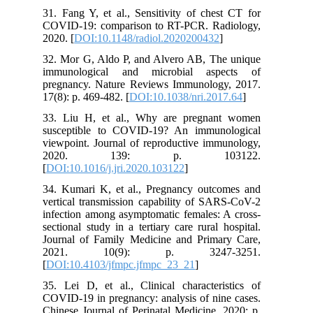
31. Fang Y, et al., Sensitivity of chest CT for
COVID-19: comparison to RT-PCR. Radiology,
2020. [
DOI:10.1148/radiol.2020200432
]
32. Mor G, Aldo P, and Alvero AB, The unique
immunological and microbial aspects of
pregnancy. Nature Reviews Immunology, 2017.
17(8): p. 469-482. [
DOI:10.1038/nri.2017.64
]
33. Liu H, et al., Why are pregnant women
susceptible to COVID-19? An immunological
viewpoint. Journal of reproductive immunology,
2020. 139: p. 103122.
[
DOI:10.1016/j.jri.2020.103122
]
34. Kumari K, et al., Pregnancy outcomes and
vertical transmission capability of SARS-CoV-2
infection among asymptomatic females: A cross-
sectional study in a tertiary care rural hospital.
Journal of Family Medicine and Primary Care,
2021. 10(9): p. 3247-3251.
[
DOI:10.4103/jfmpc.jfmpc_23_21
]
35. Lei D, et al., Clinical characteristics of
COVID-19 in pregnancy: analysis of nine cases.
Chinese Journal of Perinatal Medicine, 2020: p.