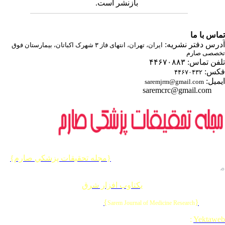
بازنشر است.
اس با ما
درس دفتر نشریه
ایران، تهران، انتهای فاز ۳ شهرک اکباتان، بیمارستان فوق
صصی صارم
ن تماس: ۴۴۶۷۰۸۸۳
کس
۴۴۶۷۰۴۳۲
یمیل
saremjrm@gmail.com
saremcrc@gmail.com
یه حقوق این وب سایت متعلق به
{مجله تحقيقات پزشكي صارم}
ی باشد
طراحی و برنامه نویسی
یکتاوب افزار شرق
{
}
© 202
Sarem Journal of Medicine Research
Designed & Developed by
:
Yektaw