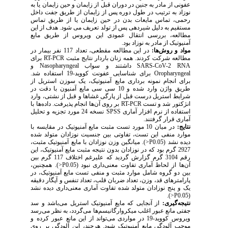
عفونی از مادر به جنین در دوران قبل از زایمان و حین زایمان یا به
نوزاد به ترتیب در طول دوره پس از زایمان از طریق جفت داخل
رحمی، تماس مایعات بدن در حین زایمان یا از طریق تماس
مستقیم به دلیل شیردهی پس از تولد تعریف می شود. هدف از این
مطالعه، بررسی انتقال عمودی این ویروس از طریق مایع
آمنیوتیک از مادر به نوزاد بود.
مواد و روش‌ها:
در این مطالعه مقطعی، تعداد 117 نفر بیمار در
مطالعه شرکت کردند. همه زنان باردار نتایج مثبت
RT-PCR
برای
SARS-CoV-2 RNA
داشتند و سواب
Nasopharyngeal
و
Oropharyngeal
برای شناسایی عفونت کووید-19 استفاده شد.
برای انجام نمونه برداری مایع آمنیوتیک، یک سوزن استریل از
طریق واژن وارد شده و 10 سی سی مایع آمنیون با دقت در
شرایط استریل درست قبل از پارگی غشاها و قبل از نشتی، وارد
انژکتور شد و تست
RT-PCR
بر روی آن‌ها انجام پذیرفت. داده‌ها با
استفاده از نرم افزار آماری
SPSS
نسخه 24 مورد تجزیه و تحلیل
آماری قرار گرفتند.
نتایج:
در میان 10 مورد تست مثبت مایع آمنیوتیک در مقایسه با
موارد منفی این تست، تفاوتی بین جنسیت نوزادان متولد شده
دیده نشد (0.05
P
>
). میانگین وزن نوزادان با مایع آمنیوتیک مثبت،
2927 گرم بود که در نوزادان بدون نتیجه مثبت مایع آمنیوتیک، این
رقم 3104 گرم گزارش گردید که علیرغم اختلاف 117 گرم بین
آن‌ها از لحاظ آماری تفاوت معنی‌داری نبود (0.05
P
>
). همچنین،
بین دو گروه شامل موارد مثبت و منفی تست مایع آمنیوتیک، در
پارامترهای قد، وزن، تعداد ضربان قلب، تعداد تنفس و آپگار دقیقه
یک و پنج نوزادان متولد شده تفاوت آماری معنی‌داری دیده نشد
).
>
P
(0.05
نتیجه
گیری:
‌‌از آنجایی که مایع آمنیوتیک استریل می‌باشد و سد
جفتی مانع عبور اغلب میکروارگانیسم‌ها می‌گردد، به نظر می‌رسد
ویروس کووید-19 در مواردی می‌تواند از این مانع عبور کرده و
موجب آلودگی مایع آمنیوتیک شود. هرچند، این آلودگی بر روی