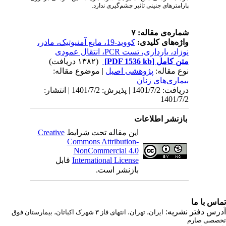
پارامترهای جنینی تاثیر چشم‌گیری ندارد.
شماره‌ی مقاله: ۷
واژه‌های کلیدی:
کووید-19، مایع آمنیوتیک، مادر،
نوزاد، بارداری، تست PCR، انتقال عمودی
متن کامل
[PDF 1536 kb]
(۱۳۸۲ دریافت)
نوع مقاله:
پژوهشی اصيل
| موضوع مقاله:
بيماری‌های زنان
دریافت: 1401/7/2 | پذیرش: 1401/7/2 | انتشار:
1401/7/2
بازنشر اطلاعات
این مقاله تحت شرایط
Creative
Commons Attribution-
NonCommercial 4.0
International License
قابل
بازنشر است.
اس با ما
رس دفتر نشریه:
ایران، تهران، انتهای فاز ۳ شهرک اکباتان، بیمارستان فوق
صصی صارم