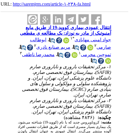
URL:
http://saremjrm.com/article-۱-۲۳۸-fa.html
انتقال عمودی بیماری کووید-19 از طریق مایع
آمنیوتیک از مادر به نوزاد: یک مطالعه ی مقطعی
۱
*
جواد امینی مهابادی
،
ابوطالب
۲
۲
صارمی
،
مریم صنایع نادری
،
۲
۱
تموچین محرمی
،
محمدرضا ناطقی
۱- مرکز تحقیقات باروری و ناباروری صارم
(SAFIR)، بیمارستان فوق تخصصی صارم،
دانشگاه علوم پزشکی ایران، تهران، ایران. و
پژوهشکده سلولی و مولکولی و سلول های
بنیادی صارم (SCRC)، بیمارستان فوق تخصصی
صارم، تهران، ایران.
۲- مرکز تحقیقات باروری و ناباروری صارم
(SAFIR)، بیمارستان فوق تخصصی صارم،
دانشگاه علوم پزشکی ایران، تهران، ایران.
چکیده:
(۴۸۳۶ مشاهده)
مقدمه:
کروناویروس جدید که با نام (کووید-19)
شناخته می‌شود،
یک بیماری بسیار مسری است که از طریق قطرات تنفسی افراد
آلوده منتشر می‌گردد. انتقال عمودی به عنوان انتقال پاتوژن