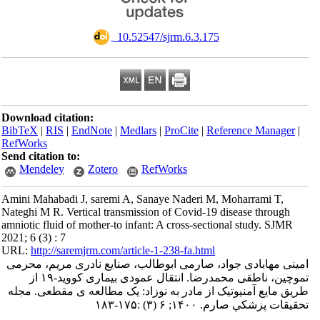
‎ 10.52547/sjrm.6.3.175
Download citation:
BibTeX
|
RIS
|
EndNote
|
Medlars
|
ProCite
|
Reference Manager
|
RefWorks
Send citation to:
Mendeley
Zotero
RefWorks
Amini Mahabadi J, saremi A, Sanaye Naderi M, Moharrami T,
Nateghi M R. Vertical transmission of Covid-19 disease through
amniotic fluid of mother-to infant: A cross-sectional study. SJMR
2021; 6 (3) : 7
URL:
http://saremjrm.com/article-1-238-fa.html
امینی مهابادی جواد، صارمی ابوطالب، صنایع نادری مریم، محرمی
تموچین، ناطقی محمدرضا. انتقال عمودی بیماری کووید-۱۹ از
طریق مایع آمنیوتیک از مادر به نوزاد: یک مطالعه ی مقطعی. مجله
تحقيقات پزشكي صارم. ۱۴۰۰; ۶ (۳) :۱۷۵-۱۸۳