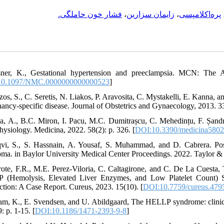
فشار خون حاملگی.
،
زایمان سزارین
،
پره‌اکلامپسی
ner, K., Gestational hypertension and preeclampsia. MCN: The A
10.1097/NMC.0000000000000523
]
izos, S., C. Seretis, N. Liakos, P. Aravosita, C. Mystakelli, E. Kann
nancy-specific disease. Journal of Obstetrics and Gynaecology, 2013. 33
ca, A., B.C. Miron, I. Pacu, M.C. Dumitrașcu, C. Mehedințu, F. Șandr
hysiology. Medicina, 2022. 58(2): p. 326. [
DOI:10.3390/medicina580
vi, S., S. Hassnain, A. Yousaf, S. Muhammad, and D. Cabrera. Po
ma. in Baylor University Medical Center Proceedings. 2022. Taylor & 
rote, F.R., M.E. Perez-Viloria, C. Caltagirone, and C. De La Cues
 (Hemolysis, Elevated Liver Enzymes, and Low Platelet Count) 
ction: A Case Report. Cureus, 2023. 15(10). [
DOI:10.7759/cureus.479
am, K., E. Svendsen, and U. Abildgaard, The HELLP syndrome: clini
: p. 1-15. [
DOI:10.1186/1471-2393-9-8
]