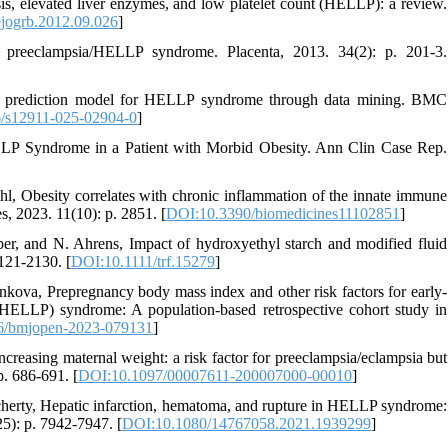
s, elevated liver enzymes, and low platelet count (HELLP): a review.
ejogrb.2012.09.026
]
 preeclampsia/HELLP syndrome. Placenta, 2013. 34(2): p. 201-3.
ng a prediction model for HELLP syndrome through data mining. BMC
/s12911-025-02904-0
]
P Syndrome in a Patient with Morbid Obesity. Ann Clin Case Rep.
l, Obesity correlates with chronic inflammation of the innate immune
 2023. 11(10): p. 2851. [
DOI:10.3390/biomedicines11102851
]
er, and N. Ahrens, Impact of hydroxyethyl starch and modified fluid
2121-2130. [
DOI:10.1111/trf.15279
]
kova, Prepregnancy body mass index and other risk factors for early-
 (HELLP) syndrome: A population-based retrospective cohort study in
6/bmjopen-2023-079131
]
creasing maternal weight: a risk factor for preeclampsia/eclampsia but
. 686-691. [
DOI:10.1097/00007611-200007000-00010
]
erty, Hepatic infarction, hematoma, and rupture in HELLP syndrome:
25): p. 7942-7947. [
DOI:10.1080/14767058.2021.1939299
]