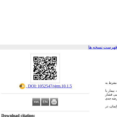
فهرست نسخه ها
(مفرط به
‎ DOI: 1052547/sjrm.10.1.5
یمار با
سبی فشار
ارضه جدی
یمان، در
Download citation: