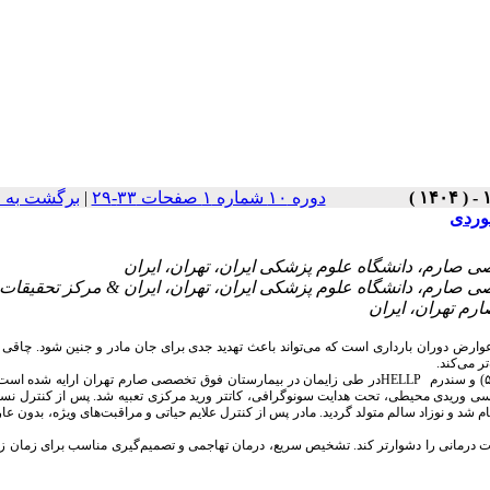
برگشت به 
|
دوره ۱۰ شماره ۱ صفحات ۳۳-۲۹
۲- صارم، دانشگاه علوم پزشکی ایران، تهران، ایران & مرکز تحقیقات
م تهران، ایران
وارض دوران بارداری است که می‌تواند باعث تهدید جدی برای جان مادر و جنین شود. چاقی 
تر می‌کند
در طی زایمان در بیمارستان فوق تخصصی صارم تهران ارایه شده است. ب
HELLP
و سندرم
۵
سترسی وریدی محیطی، تحت هدایت سونوگرافی، کاتتر ورید مرکزی تعبیه شد. پس از کنترل ن
شد و نوزاد سالم متولد گردید. مادر پس از کنترل علایم حیاتی و مراقبت‌های ویژه، بدون ع
خلات درمانی را دشوارتر کند. تشخیص سریع، درمان تهاجمی و تصمیم‌گیری مناسب برای زمان زا