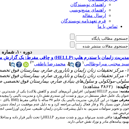
راهنمای نویسندگان
راهنمای منبع‌نویسی
ارسال مقاله
فرم تعهدنامه نویسندگان
تماس با ما
دوره ۱۰، شماره ۱ - ( ۱۴۰۴ )
مدیریت زایمان با سندرم هلپ (HELLP) و چاقی مفرط: یک گزارش موردی
۲
*
۱
محمدرضا ناطقی
،
سید مجتبی میرابوطالبی
۱- مرکز تحقیقات زنان زایمان و ناباروری صارم، بیمارستان فوق تخصصی صارم، دانشگاه علوم پزشکی ایران، تهران، ایران
مرکز تحقیقات زنان زایمان و ناباروری صارم، بیمارستان فوق تخصصی 
سلولی-مولکولی و سلول‌های بنیادی صارم، بیمارستان فوق تخصصی صار
چکیده:
(۳۸۶۲ مشاهده)
همولیز، افزایش آنزیم‌های کبدی و کاهش پلاکت) یکی از شدیدترین ع
HELLP
سندرم
مقدمه
عنوان یک عامل خطر مستقل در بروز و شدت این سندرم نقش دارد و مدیریت بالینی را پیچیده‌.
۰)
بالای
BMI
(
ساله با چاقی مفرط
۳۷
در این گزارش، مدیریت بالینی یک خانم
معرفی مورد
فشار خون بسیار بالا و فاز فعال زایمانی مراجعه کرد و به دلیل عدم موفقیت در ایجاد د
خون و تجویز سولفات منیزیم، به دلیل پیشرفت نکردن زایمان طبیعی، سزارین اورژانسی انجام 
ترخیص شد.
را تحت تأثیر قرار داده و مدا
HELLP
چاقی شدید می‌تواند بروز و شدت سندرم
نتیجه‌گیری
بهبود پیامدهای مادر و نوزاد نقش حیاتی دارند.