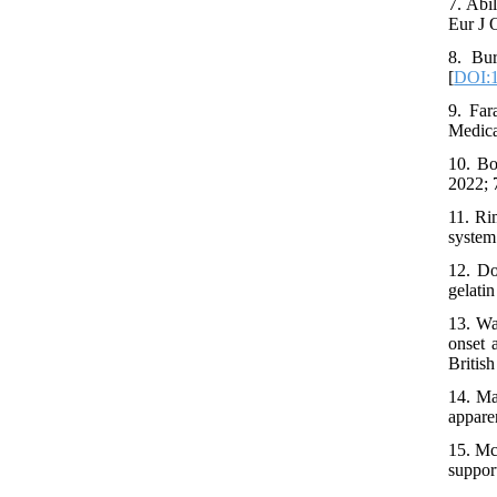
7. Abi
Eur J 
8. Bur
[
DOI:1
9. Far
Medica
10. Bo
2022; 
11. Ri
system
12. Do
gelati
13. Wa
onset 
Britis
14. Ma
appare
15. Mc
suppor