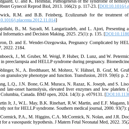
ldgaard, U. and K. Heimdal, Pathogenesis of the syndrome of hemolysi
Obstet Gynecol Reprod Biol, 2013. 166(2): p. 117-23. [
DOI:10.1016/j.
wick, R.M. and B.B. Feinberg, Eculizumab for the treatment of
0.1016/j.placenta.2012.11.014
]
ajollahi, B., M. Sayadi, M. Langarizadeh, and L. Ajori, Presenti
l Informatics and Decision Making, 2025. 25(1): p. 135. [
DOI:10.1186
ron, D. and E. Wender-Ozegowska, Pregnancy Complicated by HELL
7, 2022. 2184.
mboeck, J., M. Gruber, M. Weigl, P. Huber, D. Lunz, and W. Petermich
 in preeclampsia and HELLP syndrome during pregnancy. Biomedicines,
blinger, N., A. Bredthauer, M. Mohrez, V. Hähnel, B. Graf, M. Grub
n on granulocyte phenotype and function. Transfusion, 2019. 59(6): p. 
ng, L.Q., J.N. Bone, G.M. Muraca, N. Razaz, K. Joseph, and S. Lison
and late-onset haemolysis, elevated liver enzymes and low platelets
h Columbia, Canada. BMJ open, 2024. 14(3): p. e079131. [
DOI:10.113
rtin Jr, J., W.L. May, B.K. Rinehart, R.W. Martin, and E.F. Magann, In
ntly not for HELLP syndrome. Southern medical journal, 2000. 93(7): p
Cormick, P.A., M. Higgins, C.A. McCormick, N. Nolan, and J.R. Doch
t for a vasospastic hypothesis. J Matern Fetal Neonatal Med, 2022. 35(