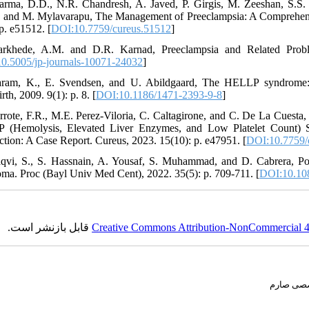
arma, D.D., N.R. Chandresh, A. Javed, P. Girgis, M. Zeeshan, S.S.
, and M. Mylavarapu, The Management of Preeclampsia: A Comprehensi
p. e51512. [
DOI:10.7759/cureus.51512
]
arkhede, A.M. and D.R. Karnad, Preeclampsia and Related Probl
0.5005/jp-journals-10071-24032
]
aram, K., E. Svendsen, and U. Abildgaard, The HELLP syndrome:
rth, 2009. 9(1): p. 8. [
DOI:10.1186/1471-2393-9-8
]
rrote, F.R., M.E. Perez-Viloria, C. Caltagirone, and C. De La Cue
 (Hemolysis, Elevated Liver Enzymes, and Low Platelet Count) 
ction: A Case Report. Cureus, 2023. 15(10): p. e47951. [
DOI:10.7759/
qvi, S., S. Hassnain, A. Yousaf, S. Muhammad, and D. Cabrera, Po
ma. Proc (Bayl Univ Med Cent), 2022. 35(5): p. 709-711. [
DOI:10.10
قابل بازنشر است.
Creative Commons Attribution-NonCommercial 4.0