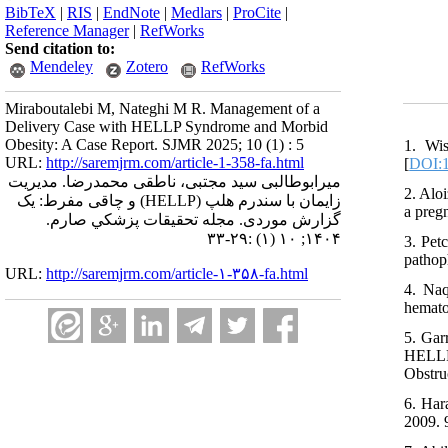
BibTeX
|
RIS
|
EndNote
|
Medlars
|
ProCite
|
Reference Manager
|
RefWorks
Send citation to:
Mendeley
Zotero
RefWorks
Miraboutalebi M, Nateghi M R. Management of a
Delivery Case with HELLP Syndrome and Morbid
Obesity: A Case Report. SJMR 2025; 10 (1) : 5
1. Wis
URL:
http://saremjrm.com/article-1-358-fa.html
[
DOI:
میرابوطالبی سید مجتبی، ناطقی محمدرضا. مدیریت
2. Alo
زایمان با سندرم هلپ (HELLP) و چاقی مفرط: یک
a preg
گزارش موردی. مجله تحقيقات پزشكي صارم.
۱۴۰۴; ۱۰ (۱) :۲۹-۳۳
3. Pet
pathop
URL:
http://saremjrm.com/article-۱-۳۵۸-fa.html
4. Naq
hemato
5. Gar
HELLP
Obstru
6. Har
2009. 9