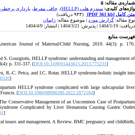
شماره‌ی مقاله: ۵
،
بارداری پرخطر
،
چاقی مفرط
،
سندرم هلپ (HELLP)
واژه‌های کلیدی:
(۹۴۳ دریافت)
[PDF 361 kb]
متن کامل
نوع مقاله:
گزارش مورد
| موضوع مقاله:
زايمان
دریافت: 1404/1/19 | پذیرش: 1404/3/21 | انتشار: 1404/4/9
فهرست منابع
merican Journal of Maternal/Child Nursing, 2019. 44(3): p. 170.
a, and S. Gourgiotis, HELLP syndrome: understanding and management of
(4): p. 331-337. [
DOI:10.3109/01443615.2013.775231
]
u, R.-C. Petca, and I.C. Rotar, HELLP syndrome-holistic insight into
20326
]
stpartum HELLP syndrome complicated with large subcapsular liver
Francis. [
DOI:10.1080/08998280.2022.2072184
]
ta, The Conservative Management of an Uncommon Case of Postpartum
Syndrome Complicated by Liver Hematoma Causing Gastric Outlet
51
]
cal issues and management. A Review. BMC pregnancy and childbirth,