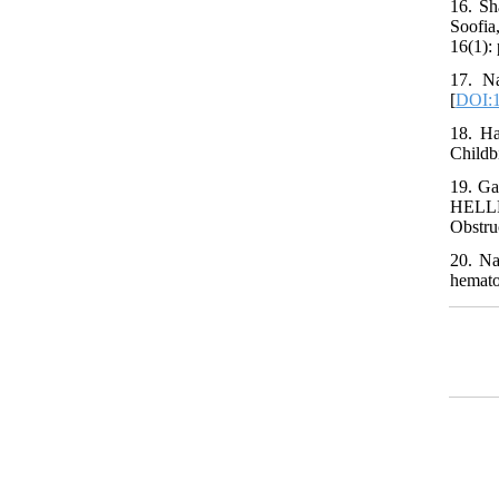
16. Sh
Soofia
16(1): 
17. N
[
DOI:1
18. H
Childbi
19. Ga
HELLP
Obstru
20. Na
hemato