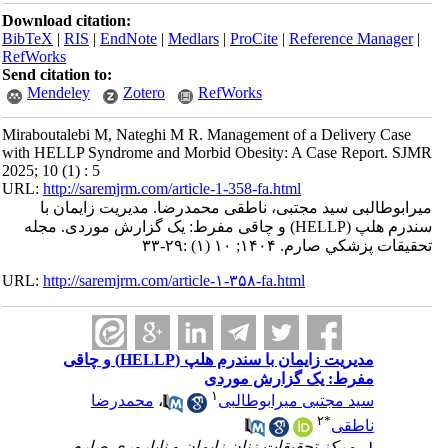
Download citation:
BibTeX
|
RIS
|
EndNote
|
Medlars
|
ProCite
|
Reference Manager
|
RefWorks
Send citation to:
Mendeley
Zotero
RefWorks
Miraboutalebi M, Nateghi M R. Management of a Delivery Case
with HELLP Syndrome and Morbid Obesity: A Case Report. SJMR
2025; 10 (1) : 5
URL:
http://saremjrm.com/article-1-358-fa.html
میرابوطالبی سید مجتبی، ناطقی محمدرضا. مدیریت زایمان با
سندرم هلپ (HELLP) و چاقی مفرط: یک گزارش موردی. مجله
تحقيقات پزشكي صارم. ۱۴۰۴; ۱۰ (۱) :۲۹-۳۳
URL:
http://saremjrm.com/article-۱-۳۵۸-fa.html
مدیریت زایمان با سندرم هلپ (HELLP) و چاقی
مفرط: یک گزارش موردی
۱
محمدرضا
،
سید مجتبی میرابوطالبی
۲
*
ناطقی
۱- مرکز تحقیقات زنان زایمان و ناباروری صارم،