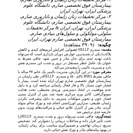
بیمارستان فوق تخصصی صارم، دانشگاه علوم
پزشکی ایران، تهران، ایران
۲- مرکز تحقیقات زنان زایمان و ناباروری صارم،
بیمارستان فوق تخصصی صارم، دانشگاه علوم
پزشکی ایران، تهران، ایران & مرکز تحقیقات
سلولی-مولکولی و سلول‌های بنیادی صارم،
بیمارستان فوق تخصصی صارم تهران، ایران
چکیده:
(۳۹۰۹ مشاهده)
(همولیز، افزایش آنزیم‌های کبدی و کاهش
HELLP
سندرم
مقدمه:
پلاکت) یکی از شدیدترین عوارض دوران بارداری است که می‌تواند
باعث تهدید جدی برای جان مادر و جنین شود. چاقی مفرط به
عنوان یک عامل خطر مستقل در بروز و شدت این سندرم نقش
دارد و مدیریت بالینی را پیچیده‌تر می‌کند.
ساله با
۳۷
در این گزارش، مدیریت بالینی یک خانم
معرفی مورد:
در طی زایمان در
HELLP
و سندرم
۵۰)
بالای
BMI
(
چاقی مفرط
بیمارستان فوق تخصصی صارم تهران ارایه شده است. بیمار با
فشار خون بسیار بالا و فاز فعال زایمانی مراجعه کرد و به دلیل
عدم موفقیت در ایجاد دسترسی وریدی محیطی، تحت هدایت
سونوگرافی، کاتتر ورید مرکزی تعبیه شد. پس از کنترل نسبی
فشار خون و تجویز سولفات منیزیم، به دلیل پیشرفت نکردن
زایمان طبیعی، سزارین اورژانسی انجام شد و نوزاد سالم متولد
گردید. مادر پس از کنترل علایم حیاتی و مراقبت‌های ویژه، بدون
عارضه جدی ترخیص شد.
را
HELLP
چاقی شدید می‌تواند بروز و شدت سندرم
نتیجه‌گیری:
تحت تأثیر قرار داده و مداخلات درمانی را دشوارتر کند. تشخیص
سریع، درمان تهاجمی و تصمیم‌گیری مناسب برای زمان زایمان،
در بهبود پیامدهای مادر و نوزاد نقش حیاتی دارند.