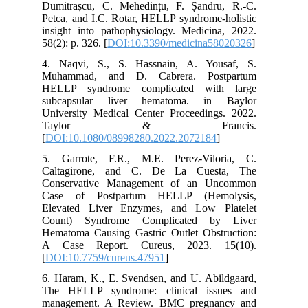
Dumitrașcu, C. Mehedințu, F. Șandru, R.-C.
Petca, and I.C. Rotar, HELLP syndrome-holistic
insight into pathophysiology. Medicina, 2022.
58(2): p. 326. [
DOI:10.3390/medicina58020326
]
4. Naqvi, S., S. Hassnain, A. Yousaf, S.
Muhammad, and D. Cabrera. Postpartum
HELLP syndrome complicated with large
subcapsular liver hematoma. in Baylor
University Medical Center Proceedings. 2022.
Taylor & Francis.
[
DOI:10.1080/08998280.2022.2072184
]
5. Garrote, F.R., M.E. Perez-Viloria, C.
Caltagirone, and C. De La Cuesta, The
Conservative Management of an Uncommon
Case of Postpartum HELLP (Hemolysis,
Elevated Liver Enzymes, and Low Platelet
Count) Syndrome Complicated by Liver
Hematoma Causing Gastric Outlet Obstruction:
A Case Report. Cureus, 2023. 15(10).
[
DOI:10.7759/cureus.47951
]
6. Haram, K., E. Svendsen, and U. Abildgaard,
The HELLP syndrome: clinical issues and
management. A Review. BMC pregnancy and