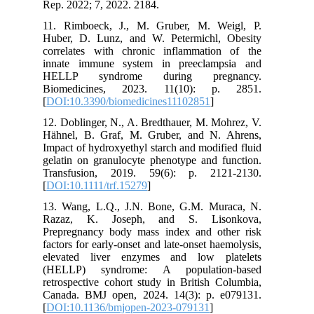
Rep. 2022; 7, 2022. 2184.
11. Rimboeck, J., M. Gruber, M. Weigl, P.
Huber, D. Lunz, and W. Petermichl, Obesity
correlates with chronic inflammation of the
innate immune system in preeclampsia and
HELLP syndrome during pregnancy.
Biomedicines, 2023. 11(10): p. 2851.
[
DOI:10.3390/biomedicines11102851
]
12. Doblinger, N., A. Bredthauer, M. Mohrez, V.
Hähnel, B. Graf, M. Gruber, and N. Ahrens,
Impact of hydroxyethyl starch and modified fluid
gelatin on granulocyte phenotype and function.
Transfusion, 2019. 59(6): p. 2121-2130.
[
DOI:10.1111/trf.15279
]
13. Wang, L.Q., J.N. Bone, G.M. Muraca, N.
Razaz, K. Joseph, and S. Lisonkova,
Prepregnancy body mass index and other risk
factors for early-onset and late-onset haemolysis,
elevated liver enzymes and low platelets
(HELLP) syndrome: A population-based
retrospective cohort study in British Columbia,
Canada. BMJ open, 2024. 14(3): p. e079131.
[
DOI:10.1136/bmjopen-2023-079131
]