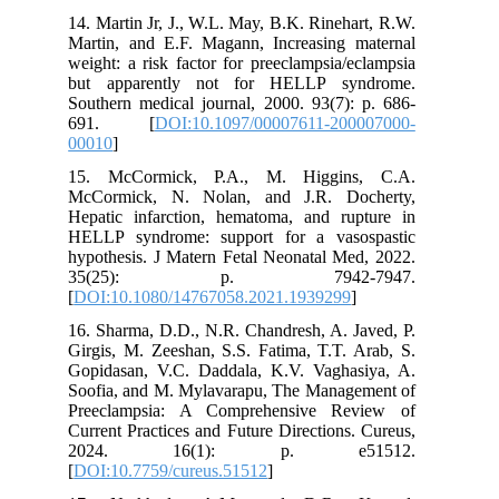
14. Martin Jr, J., W.L. May, B.K. Rinehart, R.W.
Martin, and E.F. Magann, Increasing maternal
weight: a risk factor for preeclampsia/eclampsia
but apparently not for HELLP syndrome.
Southern medical journal, 2000. 93(7): p. 686-
691. [
DOI:10.1097/00007611-200007000-
00010
]
15. McCormick, P.A., M. Higgins, C.A.
McCormick, N. Nolan, and J.R. Docherty,
Hepatic infarction, hematoma, and rupture in
HELLP syndrome: support for a vasospastic
hypothesis. J Matern Fetal Neonatal Med, 2022.
35(25): p. 7942-7947.
[
DOI:10.1080/14767058.2021.1939299
]
16. Sharma, D.D., N.R. Chandresh, A. Javed, P.
Girgis, M. Zeeshan, S.S. Fatima, T.T. Arab, S.
Gopidasan, V.C. Daddala, K.V. Vaghasiya, A.
Soofia, and M. Mylavarapu, The Management of
Preeclampsia: A Comprehensive Review of
Current Practices and Future Directions. Cureus,
2024. 16(1): p. e51512.
[
DOI:10.7759/cureus.51512
]