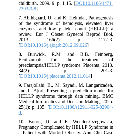
childbirth, 2009. 9: p. 1-15. [
DOI:10.1186/1471-
2393-9-8
]
7. Abildgaard, U. and K. Heimdal, Pathogenesis
of the syndrome of hemolysis, elevated liver
enzymes, and low platelet count (HELLP): a
review. Eur J Obstet Gynecol Reprod Biol,
2013. 166(2): p. 117-23.
[
DOI:10.1016/j.ejogrb.2012.09.026
]
8. Burwick, R.M. and B.B. Feinberg,
Eculizumab for the treatment of
preeclampsia/HELLP syndrome. Placenta, 2013.
34(2): p. 201-3.
[
DOI:10.1016/j.placenta.2012.11.014
]
9. Farajollahi, B., M. Sayadi, M. Langarizadeh,
and L. Ajori, Presenting a prediction model for
HELLP syndrome through data mining. BMC
Medical Informatics and Decision Making, 2025.
25(1): p. 135. [
DOI:10.1186/s12911-025-02904-
0
]
10. Boron, D. and E. Wender-Ozegowska,
Pregnancy Complicated by HELLP Syndrome in
a Patient with Morbid Obesity. Ann Clin Case