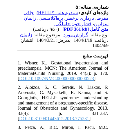
شماره‌ی مقاله: ۵
چاقی
،
سندرم هلپ (HELLP)
واژه‌های کلیدی:
زایمان
،
پره‌اکلامپسی
،
بارداری پرخطر
،
مفرط
فشار خون حاملگی.
،
سزارین
(۹۵۰ دریافت)
[PDF 361 kb]
متن کامل
نوع مقاله:
گزارش مورد
| موضوع مقاله:
زايمان
دریافت: 1404/1/19 | پذیرش: 1404/3/21 | انتشار:
1404/4/9
فهرست منابع
1. Wisner, K., Gestational hypertension and
preeclampsia. MCN: The American Journal of
Maternal/Child Nursing, 2019. 44(3): p. 170.
[
DOI:10.1097/NMC.0000000000000523
]
2. Aloizos, S., C. Seretis, N. Liakos, P.
Aravosita, C. Mystakelli, E. Kanna, and S.
Gourgiotis, HELLP syndrome: understanding
and management of a pregnancy-specific disease.
Journal of Obstetrics and Gynaecology, 2013.
33(4): p. 331-337.
[
DOI:10.3109/01443615.2013.775231
]
3. Petca, A., B.C. Miron, I. Pacu, M.C.