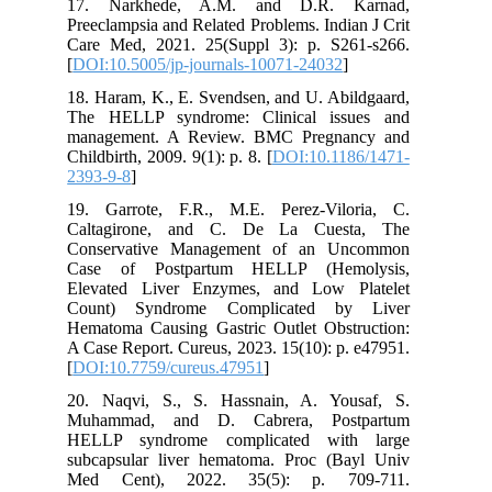
17. Narkhede, A.M. and D.R. Karnad,
Preeclampsia and Related Problems. Indian J Crit
Care Med, 2021. 25(Suppl 3): p. S261-s266.
[
DOI:10.5005/jp-journals-10071-24032
]
18. Haram, K., E. Svendsen, and U. Abildgaard,
The HELLP syndrome: Clinical issues and
management. A Review. BMC Pregnancy and
Childbirth, 2009. 9(1): p. 8. [
DOI:10.1186/1471-
2393-9-8
]
19. Garrote, F.R., M.E. Perez-Viloria, C.
Caltagirone, and C. De La Cuesta, The
Conservative Management of an Uncommon
Case of Postpartum HELLP (Hemolysis,
Elevated Liver Enzymes, and Low Platelet
Count) Syndrome Complicated by Liver
Hematoma Causing Gastric Outlet Obstruction:
A Case Report. Cureus, 2023. 15(10): p. e47951.
[
DOI:10.7759/cureus.47951
]
20. Naqvi, S., S. Hassnain, A. Yousaf, S.
Muhammad, and D. Cabrera, Postpartum
HELLP syndrome complicated with large
subcapsular liver hematoma. Proc (Bayl Univ
Med Cent), 2022. 35(5): p. 709-711.