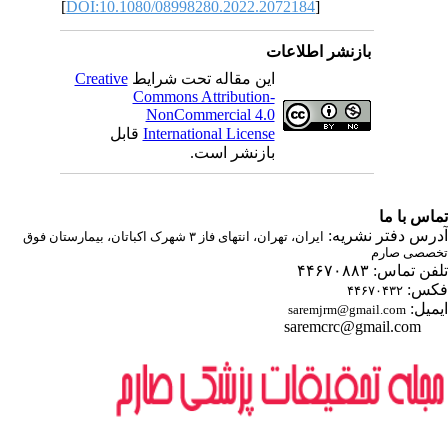
[
DOI:10.1080/08998280.2022.2072184
]
بازنشر اطلاعات
Creative
این مقاله تحت شرایط
Commons Attribution-
NonCommercial 4.0
قابل
International License
بازنشر است.
اس با ما
درس دفتر نشریه
ایران، تهران، انتهای فاز ۳ شهرک اکباتان، بیمارستان فوق
صصی صارم
ن تماس: ۴۴۶۷۰۸۸۳
کس
۴۴۶۷۰۴۳۲
یمیل
saremjrm@gmail.com
saremcrc@gmail.com