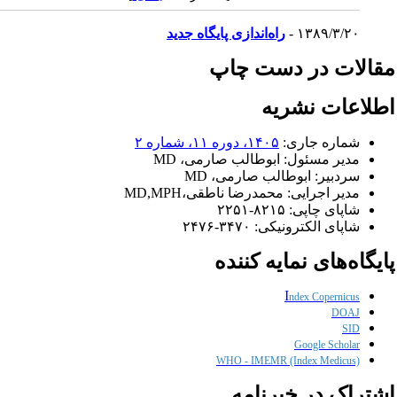
۱۳۸۹/۳/۲۰ -
راه‌اندازی پایگاه جدید
قالات در دست چاپ
طلاعات نشریه
شماره جاری:
۱۴۰۵، دوره ۱۱، شماره
۲
مدير مسئول: ابوطالب صارمی، MD
سردبير: ابوطالب صارمی، MD
مدیر اجرايی: محمدرضا ناطقی،MD,MPH
شاپای چاپی:
۲۲۵۱-۸۲۱۵
شاپای الکترونيکی:
۲۴۷۶-۳۴۷۰
ایگاه‌های نمایه کننده
I
ndex Copernicus
DOAJ
SID
G
oogle Scholar
WHO - IMEMR (Index Medicus)
شتراک در خبرنامه