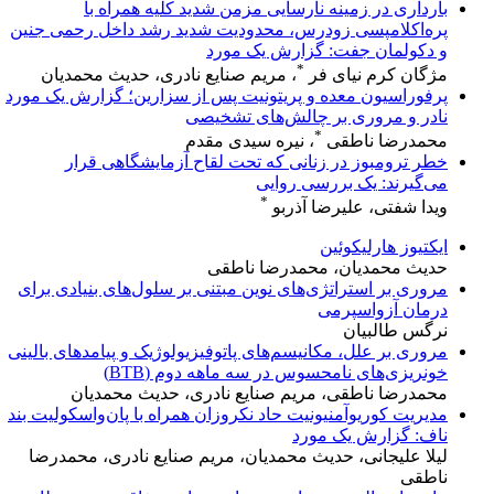
بارداری در زمینه نارسایی مزمن شدید کلیه همراه با
پره‌اکلامپسی زودرس، محدودیت شدید رشد داخل رحمی جنین
و دکولمان جفت: گزارش یک مورد
*
مژگان کرم نیای فر
، مریم صنایع نادری، حدیث محمدیان
پرفوراسیون معده و پریتونیت پس از سزارین؛ گزارش یک مورد
نادر و مروری بر چالش‌های تشخیصی
*
محمدرضا ناطقی
، نیره سیدی مقدم
خطر ترومبوز در زنانی که تحت لقاح آزمایشگاهی قرار
می‌گیرند: یک بررسی روایی
*
ویدا شفتی، علیرضا آذربو
ایکتیوز هارلیکوئین
حدیث محمدیان، محمدرضا ناطقی
مروری بر استراتژی‌های نوین مبتنی بر سلول‌های بنیادی برای
درمان آزواسپرمی
نرگس طالبیان
مروری بر علل، مکانیسم‌های پاتوفیزیولوژیک و پیامدهای بالینی
خونریزی‌های نامحسوس در سه ماهه دوم (BTB)
محمدرضا ناطقی، مریم صنایع نادری، حدیث محمدیان
مدیریت کوریوآمنیونیت حاد نکروزان همراه با پان‌واسکولیت بند
ناف: گزارش یک مورد
لیلا علیجانی، حدیث محمدیان، مریم صنایع نادری، محمدرضا
ناطقی