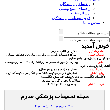
راهنمای نویسندگان
راهنمای منبع‌نویسی
ارسال مقاله
فرم تعهدنامه نویسندگان
تماس با ما
وش آمدید
احب امتیاز
‌
دکتر ابوطالب صارمی
امیان علمی
مرکز تحقیقات باروری و ناباروری صارم/پژوهشکده سلولی-
ولکولی و سلول‌های بنیادی صارم
اشر
بیمارستان فوق تخصصی صارم/انتشارات کتاب صارم/موسسه
نتشارات پژوهشی آفرند
ناوب انتشار
فصل‌نامه (۴ شماره در هر سال)
بان انتشار
تمام‌متن فارسی/چکیده ۲۵۰کلمه‌ای انگلیسی/چکیده گسترده
لمه‌ای انگلیسی مقالات پژوهشی/تمام‌متن انگلیسی/
مقالات تاریخی و گزارش موردی
رمت انتشار
به صورت PDF و HTML
مجله تحقيقات پزشكي صارم
۱۴۰۵، دوره ۱۱، شماره
۲