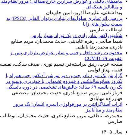
پیامدهای بالینی و عوارض سزارین خارج‌صفاقی: مرور نظام‌مند
و متاآنالیز شبکه‌ای
ویدا شفتی، علیرضا آذربو، امین جاویدان
بررسی اثر تمایزی سلول‌های بنیادی پرتوان القایی (iPSCs) به
سمت سلول‌های زایا
ابوطالب صارمی
شیلوتوراکس مادرزادی در یک نوزاد بسیار نارس
شیما صالحی، زهره عابدینی، حدیث محمدیان، مریم صنایع
نادری، محمدرضا ناطقی
محدودیت رشد داخل رحمی و سایر عوارض بارداری پس از
عفونت COVID-۱۹
ملیحه عرب، زنبق پیراسته‌فر، نسیم نوری، صدف ساکت، نفیسه
فقیه، بهناز قوامی
گزارش یک مورد نادر چندین دور تورشن آدنکس چپ همراه با
نکروز هماتوسالپنکس و فیبروم تخمدانی با خونریزی وسیع در
یک زن یائسه ۶۹ ساله: چالش‌های تشخیصی در دوره یائسگی
فرناز نامی، مریم صنایع نادری، حدیث محمدیان، مصطفی
قهارزاده مهابادی
اثرات آستاگزانتین بر مورفولوژی اسپرم انسان: یک مرور
نظام‌مند و متاآنالیز
محمدرضا ناطقی، مریم صنایع نادری، حدیث محمدیان، ابوطالب
صارمی
سال ۱۴۰۵