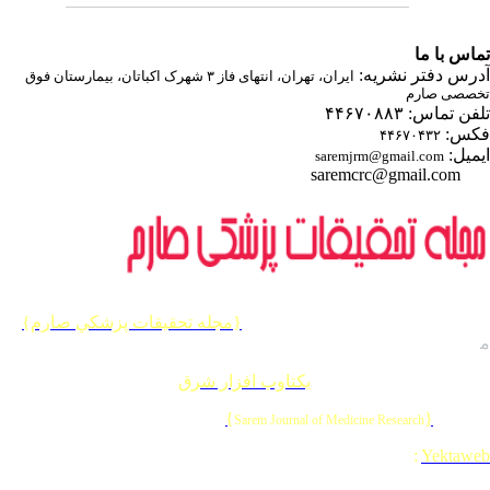
اس با ما
رس دفتر نشریه:
ایران، تهران، انتهای فاز ۳ شهرک اکباتان، بیمارستان فوق
صصی صارم
ن تماس: ۴۴۶۷۰۸۸۳
س:
۴۴۶۷۰۴۳۲
میل:
saremjrm@gmail.com
saremcrc@gmail.com
یه حقوق این وب سایت متعلق به
{مجله تحقيقات پزشكي صارم}
 باشد.
احی و برنامه نویسی :
یکتاوب افزار شرق
{
}
© 202
Sarem Journal of Medicine Research
Designed & Developed by
:
Yektaw