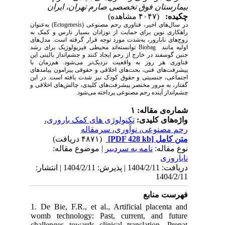
بیمارستان فوق تخصصی صارم تهران، ایران
چکیده:
(۴۰۴۷ مشاهده)
در سال‌های اخیر، فناوری رحم مصنوعی (
Ectogenesis
)
به‌عنوان
راهکاری نوین برای حمایت از نوزادان بسیار نارس و کمک به
زوج‌های نابارور، به‌شدت مورد توجه قرار گرفته است. مدل‌های
اولیه مانند
Biobag
توانسته‌اند محیطی فیزیولوژیک برای رشد
جنین گوسفند در خارج از رحم ایجاد کنند و چشم‌انداز بالینی این
فناوری هر روز به واقعیت نزدیک‌تر می‌شود. هم‌زمان با
پیشرفت‌های فنی، بحث‌های اخلاقی و حقوقی پیرامون پیامدهای
اجتماعی، جنسیتی و حقوق کودک نیز شدت یافته است. در این
گفتار، به مرور مختصر پیشرفت‌های کلیدی، چالش‌های اخلاقی و
چشم‌انداز آینده رحم مصنوعی پرداخته می‌شود.
شماره‌ی مقاله: ۱
واژه‌های کلیدی:
تکنولوژی های کمک باروری،
رحم مصنوعی، نوآوری، سرمقاله
متن کامل
[PDF 428 kb]
(۴۸۷۱ دریافت)
نوع مقاله:
نامه به سردبیر
| موضوع مقاله:
ناباروری
دریافت: 1404/2/11 | پذیرش: 1404/2/11 | انتشار:
1404/2/11
فهرست منابع
1. De Bie, F.R., et al., Artificial placenta and
womb technology: Past, current, and future
challenges towards clinical translation. Prenat