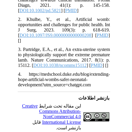
Diagn, 2021. 41(1): p. 145-158.
[
DOI:10.1002/pd.5821
] [
PMID
]
2. Khulbe, Y., et al., Artificial womb:
opportunities and challenges for public health. Int
J Surg, 2023. 109(3): p. 618-619.
[
DOI:10.1097/JS9.0000000000000208
] [
PMID
]
[
]
3. Partridge, E.A., et al., An extra-uterine system
to physiologically support the extreme premature
lamb. Nature Communications, 2017. 8(1): p.
15112. [
DOI:10.1038/ncomms15112
] [
PMID
] [
]
4. https://medschool.duke.edu/blog/extending-
hope-artificial-wombs-safer-neonatal-
development?utm_source=chatgpt.com
بازنشر اطلاعات
این مقاله تحت شرایط
Creative
Commons Attribution-
NonCommercial 4.0
International License
قابل
بازنشر است.