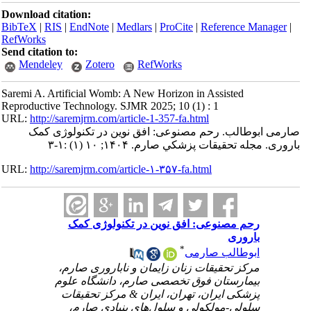
Download citation:
BibTeX
|
RIS
|
EndNote
|
Medlars
|
ProCite
|
Reference Manager
|
RefWorks
Send citation to:
Mendeley
Zotero
RefWorks
Saremi A. Artificial Womb: A New Horizon in Assisted
Reproductive Technology. SJMR 2025; 10 (1) : 1
URL:
http://saremjrm.com/article-1-357-fa.html
صارمی ابوطالب. رحم مصنوعی: افق نوین در تکنولوژی کمک
باروری. مجله تحقيقات پزشكي صارم. ۱۴۰۴; ۱۰ (۱) :۱-۳
URL:
http://saremjrm.com/article-۱-۳۵۷-fa.html
رحم مصنوعی: افق نوین در تکنولوژی کمک
باروری
*
ابوطالب صارمی
مرکز تحقیقات زنان زایمان و ناباروری صارم،
بیمارستان فوق تخصصی صارم، دانشگاه علوم
پزشکی ایران، تهران، ایران & مرکز تحقیقات
سلولی-مولکولی و سلول‌های بنیادی صارم،