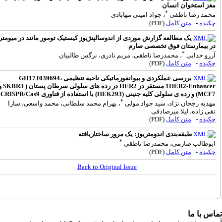
غز استخوان انسان
*
حمد رضا ناطقی
، جواد امینی مهابادی
کیده
-
متن کامل
(PDF)
یک مطالعه گزارش موردی از اندوسالپنژیوز کیستیک تومور مانند در میومتر
ر بیمارستان فوق تخصصی صارم
*
رزو خدایی
، محمدرضا ناطقی، مریم نادری، نرگس طالبیان
کیده
-
متن کامل
(PDF)
بررسی عملکردی و بیوانفورماتیکی ناحیه تنظیمی GH17J039694،
1HER2-Enhancer مستقر در HER2 در رده های سلولی سرطان پستان ( SKBR3 و
MC) و رده ی سلولی کلیه جنینی (HEK293) با استفاده از فناوری CRISPR/Cas9
*
هدیه رجحان نژاد، سید جواد مولی
، بهرام محمد سلطانی، محمد واسعی، سارا
قی زاده، لیلا میرصادقی
کیده
-
متن کامل
(PDF)
طبقه‌بندی اندومتریوز: یک مرور ساختاریافته
*
بوطالب صارمی، محمدرضا ناطقی
کیده
-
متن کامل
(PDF)
Back to Original Issue
س با ما