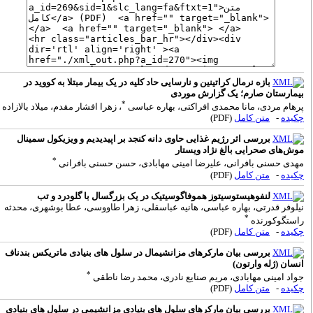
بازه نرمال کراتینین و نارسایی حاد کلیه در یک بیمار مبتلا به کووید در
یمارستان صارم؛ یک گزارش موردی
*
رهام مردی، مانا محمدی افراکتی، بهاره عباسی
، زهرا افشار مقدم، میلاد بالازاده
کیده
-
متن کامل
(PDF)
بررسی اثر رژیم غذایی حاوی دانه کنجد بر اپیدیدیم و ویزیکول سمینال
وش‌های صحرایی بالغ نژاد ویستار
*
هدی حسنی بافرانی، علیرضا امینی مهابادی، حسن حسنی بافرانی
کیده
-
متن کامل
(PDF)
لنفوهیستوسیتوز هموفاگوسیتیک در یک بزرگسال با گلودرد و تب
یلوفر قدرتی، بهاره عباسی، هانیه عباسقلی، زهرا طاووسی، عطا بوشهری، محدثه
*
استگوکورنده
کیده
-
متن کامل
(PDF)
بررسی بیان مارکرهای مزانشیمال در سلول های بنیادی ماتریکس بندناف
نسان (ژله وارتون)
*
واد امینی مهابادی، مریم صنایع نادری، محمد رضا ناطقی
کیده
-
متن کامل
(PDF)
بررسی بیان مارکرهای سلول های بنیادی مزانشیمی در سلول های بنیادی