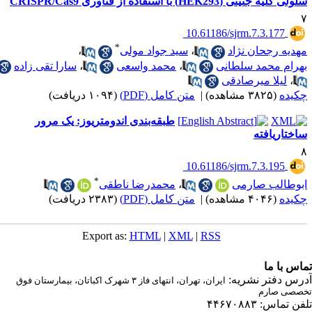
لی کلیه جنینی (HEK293) با استفاده از فناوری CRISPR/Cas9
‎ 10.61186/sjrm.7.3.177
*
هدیه رجحان نژاد
،
سید جواد مولی
،
هرام محمد سلطانی
،
محمد واسعی
،
سارا تقی زاده
،
لیلا میرصادقی
کیده
(۳۸۲۵ مشاهده)
|
متن کامل (PDF)
(۱۰۹۴ دریافت)
طبقه‌بندی اندومتریوز: یک مرور
اختاریافته
‎ 10.61186/sjrm.7.3.195
*
بوطالب صارمی
،
محمدرضا ناطقی
کیده
(۴۰۴۶ مشاهده)
|
متن کامل (PDF)
(۲۳۸۳ دریافت)
Export as:
HTML
|
XML
|
RSS
اس با ما
رس دفتر نشریه:
ایران، تهران، انتهای فاز ۳ شهرک اکباتان، بیمارستان فوق
صصی صارم
ن تماس: ۴۴۶۷۰۸۸۳