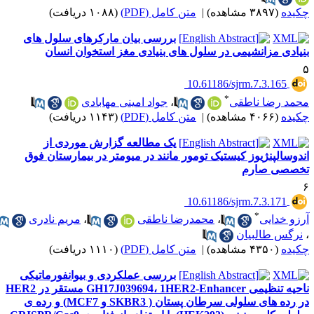
کیده
(۳۸۹۷ مشاهده)
|
متن کامل (PDF)
(۱۰۸۸ دریافت)
بررسی بیان مارکرهای سلول های
نیادی مزانشیمی در سلول های بنیادی مغز استخوان انسان
‎ 10.61186/sjrm.7.3.165
*
حمد رضا ناطقی
،
جواد امینی مهابادی
کیده
(۴۰۶۶ مشاهده)
|
متن کامل (PDF)
(۱۱۴۳ دریافت)
یک مطالعه گزارش موردی از
ندوسالپنژیوز کیستیک تومور مانند در میومتر در بیمارستان فوق
خصصی صارم
‎ 10.61186/sjrm.7.3.171
*
رزو خدایی
،
محمدرضا ناطقی
،
مریم نادری
نرگس طالبیان
کیده
(۴۳۵۰ مشاهده)
|
متن کامل (PDF)
(۱۱۱۰ دریافت)
بررسی عملکردی و بیوانفورماتیکی
ناحیه تنظیمی GH17J039694، 1HER2-Enhancer مستقر در HER2
در رده های سلولی سرطان پستان ( SKBR3 و MCF7) و رده ی