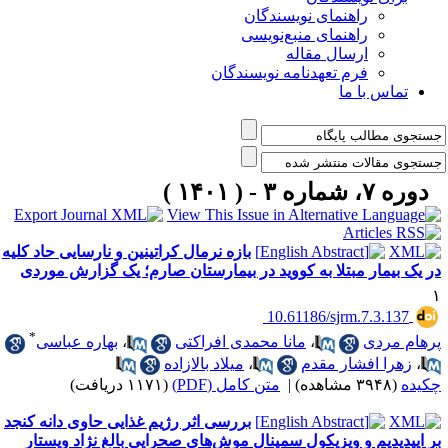
راهنمای نویسندگان
راهنمای منبع‌نویسی
ارسال مقاله
فرم تعهدنامه نویسندگان
تماس با ما
دوره ۷، شماره ۳ - ( ۱۴۰۱ )
بازه نرمال کراتینین و نارسایی حاد کلیه
ر یک بیمار مبتلا به کووید در بیمارستان صارم؛ یک گزارش موردی
‎ 10.61186/sjrm.7.3.137
*
رهام مردی
،
مانا محمدی افراکتی
،
بهاره عباسی
،
زهرا افشار مقدم
،
میلاد بالازاده
کیده
(۳۹۴۸ مشاهده)
|
متن کامل (PDF)
(۱۱۷۱ دریافت)
بررسی اثر رژیم غذایی حاوی دانه کنجد
ر اپیدیدیم و ویزیکول سمینال موش‌های صحرایی بالغ نژاد ویستار