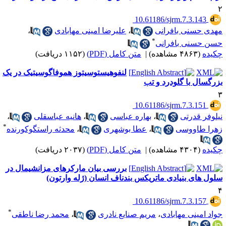
‎ 10.61186/sjrm.7.3.143
هدی حسنی بافرانی
،
علیرضا امینی مهابادی
،
*
سن حسنی بافرانی
کیده
(۴۸۶۳ مشاهده)
|
متن کامل (PDF)
(۱۱۵۲ دریافت)
لنفوهیستوسیتوز هموفاگوسیتیک در یک
زرگسال با گلودرد و تب
‎ 10.61186/sjrm.7.3.151
یلوفر قدرتی
،
بهاره عباسی
،
هانیه عباسقلی
،
*
هرا طاووسی
،
عطا بوشهری
،
محدثه راستگوکورنده
کیده
(۴۳۰۴ مشاهده)
|
متن کامل (PDF)
(۲۰۳۷ دریافت)
بررسی بیان مارکرهای مزانشیمال در
لول های بنیادی ماتریکس بندناف انسان (ژله وارتون)
‎ 10.61186/sjrm.7.3.157
*
واد امینی مهابادی
،
مریم صنایع نادری
،
محمد رضا ناطقی