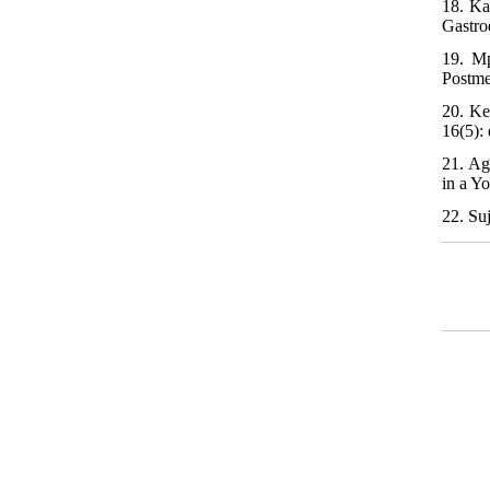
18. Ka
Gastro
19. Mp
Postme
20. Ke
16(5):
21. Ag
in a Y
22. Su