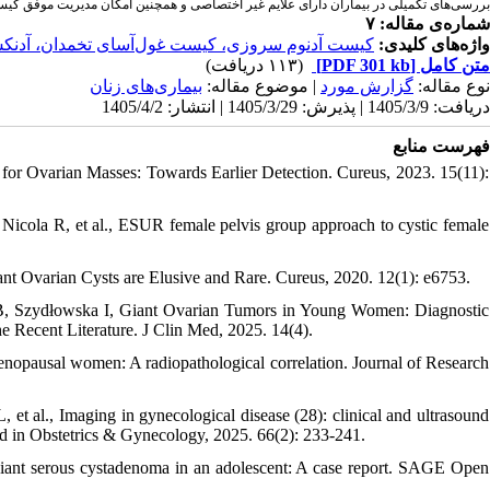
بررسی‌های تکمیلی در بیماران دارای علایم غیر اختصاصی و همچنین امکان مدیریت موفق کیس.
شماره‌ی مقاله: ۷
واژه‌های کلیدی:
کیست آدنوم سروزی، کیست غول‌آسای تخمدان، آدنک
(۱۱۳ دریافت)
[PDF 301 kb]
متن کامل
نوع مقاله:
گزارش مورد
| موضوع مقاله:
بيماری‌های زنان
دریافت: 1405/3/9 | پذیرش: 1405/3/29 | انتشار: 1405/4/2
فهرست منابع
or Ovarian Masses: Towards Earlier Detection. Cureus, 2023. 15(11):
icola R, et al., ESUR female pelvis group approach to cystic female
nt Ovarian Cysts are Elusive and Rare. Cureus, 2020. 12(1): e6753.
, Szydłowska I, Giant Ovarian Tumors in Young Women: Diagnostic
 Recent Literature. J Clin Med, 2025. 14(4).
enopausal women: A radiopathological correlation. Journal of Research
et al., Imaging in gynecological disease (28): clinical and ultrasound
nd in Obstetrics & Gynecology, 2025. 66(2): 233-241.
ant serous cystadenoma in an adolescent: A case report. SAGE Open