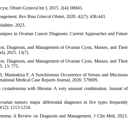
yst. Obstet Gynecol Int J, 2015. 2(4): 00045.
nagement. Rev Bras Ginecol Obstet, 2020. 42(7): 438-443.
alities. 2023.
hniques in Ovarian Cancer Diagnosis: Current Approaches and Future
ion, Diagnosis, and Management of Ovarian Cysts, Masses, and Their
el), 2025. 13(7).
ion, Diagnosis, and Management of Ovarian Cysts, Masses, and Their
5. 13: 775.
 Manirakiza F, A Synchronous Occurrence of Serous and Mucinous
rnational Medical Case Reports Journal, 2026: 579699.
 cystadenoma with fibroma: A very unusual combination. Journal of
arian tumors: major differential diagnoses in five types frequently
40(12): 1213-1234.
enoma: A Review on Diagnosis and Management. J Clin Med, 2023.