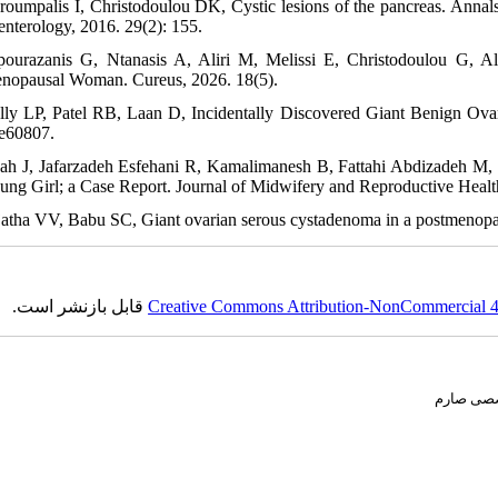
roumpalis I, Christodoulou DK, Cystic lesions of the pancreas. Annals
enterology, 2016. 29(2): 155.
ourazanis G, Ntanasis A, Aliri M, Melissi E, Christodoulou G, Al
nopausal Woman. Cureus, 2026. 18(5).
lly LP, Patel RB, Laan D, Incidentally Discovered Giant Benign Ovar
 e60807.
ah J, Jafarzadeh Esfehani R, Kamalimanesh B, Fattahi Abdizadeh M
oung Girl; a Case Report. Journal of Midwifery and Reproductive Healt
jatha VV, Babu SC, Giant ovarian serous cystadenoma in a postmenopau
قابل بازنشر است.
Creative Commons Attribution-NonCommercial 4.0