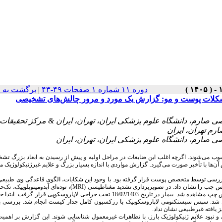
برگشت به 
|
دوره ۱۱ شماره ۱ صفحات ۴۹-۴۳
شکلات پوست و مو: گزارش یک مورد و مرور چالش‌های تشخیصی
۱- صارم، دانشگاه علوم پزشکی ایران، تهران، ایران & مرکز تحقیقات
م تهران، ایران
ب می‌شوند. اگرچه اغلب این ضایعات در مراحل اولیه و پیش از رسیدن به ابعاد بزرگ تشخ
‌ها با تأخیر صورت می‌گیرد. گزارش مواردی با اندازه بسیار بزرگ و علایم غیرژنیکولوژیک می‌
 مکرر تحت بررسی توسط متخصص پوست قرار گرفته بود. با وجود این شکایات، الگوی قاعدگی وی طبی
توده‌ای آبدومینوپلوییک، تک‌حفره‌
MRI
نکس چپ را نشان داد. در تصویربرداری تشدید مغناطیسی
ل شد. سپس سیستکتومی لاپاروسکوپیک با رزکسیون کامل جدار کیست انجام شد. بررسی پا
 یافته غیرطبیعی نشان نداد
ود علایم ژنیکولوژیک بارز، با تظاهرات غیرمعمول شناسایی شوند. این گزارش بر اهمیت 