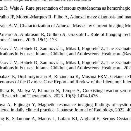
ke R, Waje A, Rare presentation of serous cystadenoma as hemorrhagic c
valho JP, Moretti-Marques R, Filho A, Adnexal mass: diagnosis and ma
ajei A-M, Characterization of Adnexal Masses by Current Imaging Mod
Amario A, Ambrosini R, Gullino A, Grazioli L, Role of Imaging Tec
ions. Cancers, 2026. 18(1): 173.
šković M, Habek D, Zaninović L, Milas I, Pogorelić Z, The Evaluat
cations in Fetuses, Infants, Children, and Adolescents. Healthcare (Bas
šković M, Habek D, Zaninović L, Milas I, Pogorelić Z, The Evaluat
cations in Fetuses, Infants, Children, and Adolescents. Healthcare, 202
abazi E, Dushimiyimana B, Ruzindana K, Musana FRM, Getaneh FB,
enomas of the Ovaries: Case Report and Review of the Literature. Inte
lhara K, Mallya V, Khurana N, Tempe A, Coexisting ovarian serous
 Research and Therapeutics, 2023. 19(5): 1474-1476.
ya A, Fujinaga Y, Magnetic resonance imaging findings of cystic ov
tered in daily clinical practice. Japanese Journal of Radiology, 2022. 
ng K, Salamone A, Manos L, Lafaro KJ, Afghani E, Serous Cystad
.