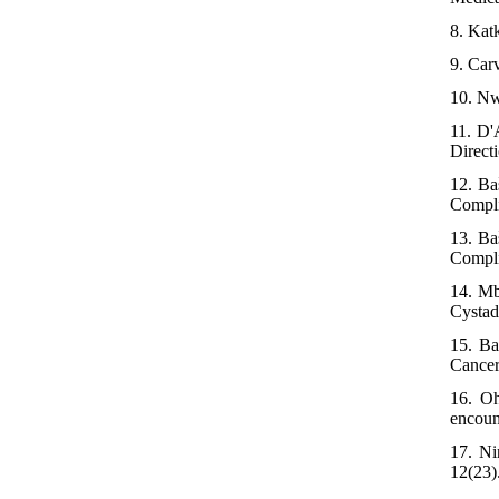
8. Kat
9. Car
10. Nw
11. D'
Direct
12. Ba
Compli
13. Ba
Compli
14. Mb
Cystad
15. Ba
Cancer
16. Oh
encoun
17. Ni
12(23)