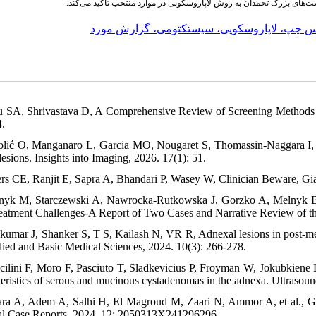
ت‌های بزرگ تخمدان به روش لاپاروسکوپی در موارد منتخب تأکید می‌کند
س چپ، لاپاروسکوپی، سیستکتومی، گزارش مورد
u SA, Shrivastava D, A Comprehensive Review of Screening Methods f
.
olić O, Manganaro L, Garcia MO, Nougaret S, Thomassin-Naggara I, N
lesions. Insights into Imaging, 2026. 17(1): 51.
ers CE, Ranjit E, Sapra A, Bhandari P, Wasey W, Clinician Beware, Gia
nyk M, Starczewski A, Nawrocka-Rutkowska J, Gorzko A, Melnyk B
eatment Challenges-A Report of Two Cases and Narrative Review of the
akumar J, Shanker S, T S, Kailash N, VR R, Adnexal lesions in post-m
lied and Basic Medical Sciences, 2024. 10(3): 266-278.
cilini F, Moro F, Pasciuto T, Sladkevicius P, Froyman W, Jokubkiene L, 
teristics of serous and mucinous cystadenomas in the adnexa. Ultrasou
ra A, Adem A, Salhi H, El Magroud M, Zaari N, Ammor A, et al., Gi
l Case Reports, 2024. 12: 2050313X241296296.