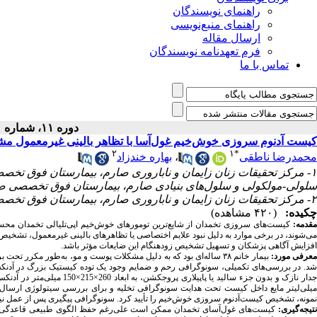
راهنمای نویسندگان
راهنمای منبع‌نویسی
ارسال مقاله
فرم تعهدنامه نویسندگان
تماس با ما
دوره ۱۱، شماره ۱ - ( ۱۴۰۵ )
کیست آدنوم سروزی خوش‌خیم غول‌آسا با تظاهر بالینی غیرمعمول م
۲
۱
*
بهاره خندزاد
،
محمدرضا ناطقی
مرکز تحقیقات زنان زایمان و ناباروری صارم، بیمارستان فوق تخصصی 
سلولی-مولکولی و سلول‌های بنیادی صارم، بیمارستان فوق تخصصی صار
۲- مرکز تحقیقات زنان زایمان و ناباروری صارم، بیمارستان فوق تخصصی صارم، دانشگاه علوم پزشکی ایران، تهران، ایران
چکیده:
(۴۲۰ مشاهده)
مقدمه
کیست‌های سروزی تخمدان از شایع‌ترین تومورهای خوش‌خیم اپی‌تلیالی تخمدان محسو
می‌شوند، در برخی موارد به دلیل نبود علایم اختصاصی یا تظاهرهای بالینی غیرمعمول، تشخیص آن
افزایش آگاهی پزشکان و تسهیل تشخیص زودهنگام این ضایعات مؤثر باشد.
معرفی مورد
بیمار خانم ۳۸ ساله‌ای بود که به دلیل مشکلات پوست و مو، به‌طور
شد. در بررسی‌های تکمیلی، سونوگرافی رحم و ضمایم وجود یک توده کیستیک بزرگ در آد 
میلی‌لیتر مایع داخل کیست تحت هدایت سونوگرافی تخلیه و برای بررسی سیتولوژی ارسا
نمونه، تشخیص کیست‌آدنوم سروزی خوش‌خیم را تأیید کرد. سونوگرافی پیگیری پس از عمل نیز.
نتیجه‌گیری
کیست‌های غول‌آسای تخمدان ممکن است علی‌رغم حفظ الگوی طبیعی قاعدگی و نب