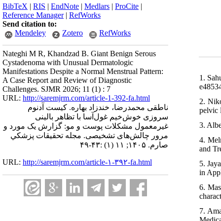
BibTeX
|
RIS
|
EndNote
|
Medlars
|
ProCite
|
Reference Manager
|
RefWorks
Send citation to:
Mendeley
Zotero
RefWorks
Nateghi M R, Khandzad B. Giant Benign Serous
Cystadenoma with Unusual Dermatologic
Manifestations Despite a Normal Menstrual Pattern:
1. Sah
A Case Report and Review of Diagnostic
e48534
Challenges. SJMR 2026; 11 (1) : 7
URL:
http://saremjrm.com/article-1-392-fa.html
2. Nik
ناطقی محمدرضا، خندزاد بهاره. کیست آدنوم
pelvic 
سروزی خوش‌خیم غول‌آسا با تظاهر بالینی
3. Alb
غیرمعمول مشکلات پوست و مو: گزارش یک مورد و
مرور چالش‌های تشخیصی. مجله تحقيقات پزشكي
4. Mel
صارم. ۱۴۰۵; ۱۱ (۱) :۴۳-۴۹
and Tr
URL:
http://saremjrm.com/article-۱-۳۹۲-fa.html
5. Jay
in App
6. Mas
charac
7. Ama
Medica