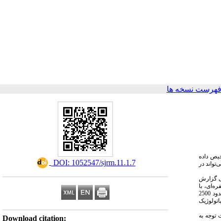
فهرست نسخه ها
یص داده
‎ DOI: 1052547/sjrm.11.1.7
تواند در
عی گزارش
)، ای، با
جدار نازک و بدون جزء سالید یا پاپیلاری پروجکشن، به ابعاد 260×215×150 میلی‌متر در آدنکس چپ مشاهده شد. بیمار در تاریخ 18/02/1403 تحت جراحی لاپاروسکوپی قرار گرفت. ابتدا حدود 2500
تولوژیک
توجه به
Download citation: