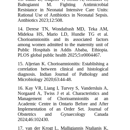
Baltogianni M. Fighting Antimicrobial
Resistance in Neonatal Intensive Care Units:
Rational Use of Antibiotics in Neonatal Sepsis.
Antibiotics 2023;12:508.
14. Derese TN, Wondafrash MD, Teka AM,
Mideksa HS, Mario LD, Hundie TG et al.
Chorioamnionitis and its associated factors
among women admitted to the maternity unit of
Public Hospitals in Addis Ababa, Ethiopia.
PLOS global public health 2025;5:e0004467.
15. Aljerian K. Chorioamnionitis: Establishing a
correlation between clinical and histological
diagnosis. Indian Journal of Pathology and
Microbiology 2020;63:44-48.
16. Kay VR, Liang I, Turvey S, Vandersluis A,
Norgaard A, Twiss J et al. Characteristics and
Management of Chorioamnionitis at an
Academic Centre in Ontario Before and After
Implementation of an Order Set. Journal of
Obstetrics and Gynaecology Canada
2024;46:102430.
17. van der Krogt L, Malligiannis Ntalianis K,