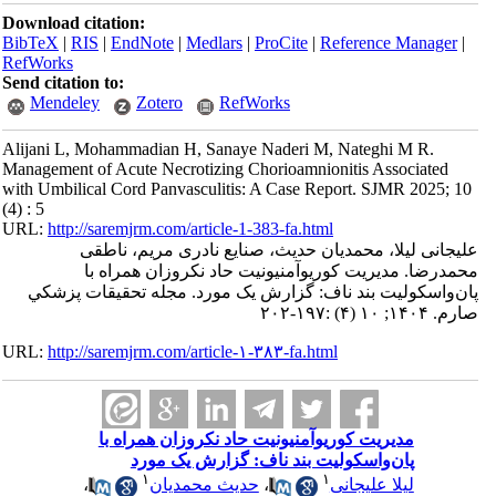
Download citation:
BibTeX
|
RIS
|
EndNote
|
Medlars
|
ProCite
|
Reference Manager
|
RefWorks
Send citation to:
Mendeley
Zotero
RefWorks
Alijani L, Mohammadian H, Sanaye Naderi M, Nateghi M R.
Management of Acute Necrotizing Chorioamnionitis Associated
with Umbilical Cord Panvasculitis: A Case Report. SJMR 2025; 10
(4) : 5
URL:
http://saremjrm.com/article-1-383-fa.html
علیجانی لیلا، محمدیان حدیث، صنایع نادری مریم، ناطقی
محمدرضا. مدیریت کوریوآمنیونیت حاد نکروزان همراه با
پان‌واسکولیت بند ناف: گزارش یک مورد. مجله تحقيقات پزشكي
صارم. ۱۴۰۴; ۱۰ (۴) :۱۹۷-۲۰۲
URL:
http://saremjrm.com/article-۱-۳۸۳-fa.html
مدیریت کوریوآمنیونیت حاد نکروزان همراه با
پان‌واسکولیت بند ناف: گزارش یک مورد
۱
۱
،
حدیث محمدیان
،
لیلا علیجانی