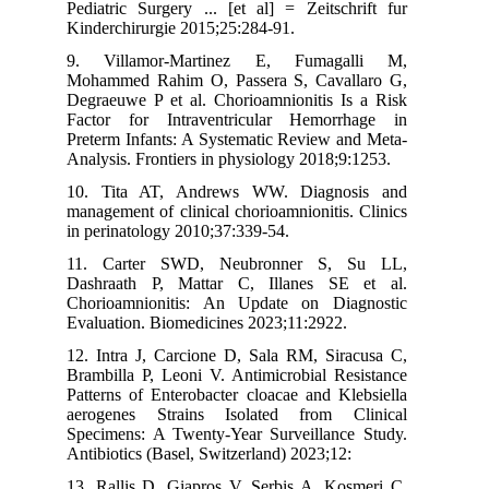
Pediatric Surgery ... [et al] = Zeitschrift fur
Kinderchirurgie 2015;25:284-91.
9. Villamor-Martinez E, Fumagalli M,
Mohammed Rahim O, Passera S, Cavallaro G,
Degraeuwe P et al. Chorioamnionitis Is a Risk
Factor for Intraventricular Hemorrhage in
Preterm Infants: A Systematic Review and Meta-
Analysis. Frontiers in physiology 2018;9:1253.
10. Tita AT, Andrews WW. Diagnosis and
management of clinical chorioamnionitis. Clinics
in perinatology 2010;37:339-54.
11. Carter SWD, Neubronner S, Su LL,
Dashraath P, Mattar C, Illanes SE et al.
Chorioamnionitis: An Update on Diagnostic
Evaluation. Biomedicines 2023;11:2922.
12. Intra J, Carcione D, Sala RM, Siracusa C,
Brambilla P, Leoni V. Antimicrobial Resistance
Patterns of Enterobacter cloacae and Klebsiella
aerogenes Strains Isolated from Clinical
Specimens: A Twenty-Year Surveillance Study.
Antibiotics (Basel, Switzerland) 2023;12:
13. Rallis D, Giapros V, Serbis A, Kosmeri C,