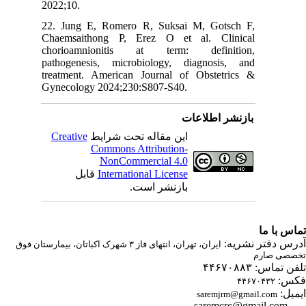
2022;10.
22. Jung E, Romero R, Suksai M, Gotsch F,
Chaemsaithong P, Erez O et al. Clinical
chorioamnionitis at term: definition,
pathogenesis, microbiology, diagnosis, and
treatment. American Journal of Obstetrics &
Gynecology 2024;230:S807-S40.
بازنشر اطلاعات
Creative
این مقاله تحت شرایط
Commons Attribution-
NonCommercial 4.0
قابل
International License
بازنشر است.
اس با ما
درس دفتر نشریه
ایران، تهران، انتهای فاز ۳ شهرک اکباتان، بیمارستان فوق
صصی صارم
ن تماس: ۴۴۶۷۰۸۸۳
کس
۴۴۶۷۰۴۳۲
یمیل
saremjrm@gmail.com
saremcrc@gmail.com