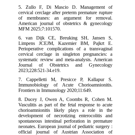
5. Zullo F, Di Mascio D. Management of
cervical cerclage after preterm premature rupture
of membranes: an argument for removal.
American journal of obstetrics & gynecology
MFM 2025;7:101570.
6. van Dijk CE, Breuking SH, Jansen S,
Limpens JCEJM, Kazemier BM, Pajkrt E.
Perioperative complications of a transvaginal
cervical cerclage in singleton pregnancies: a
systematic review and meta-analysis. American
Journal of Obstetrics and Gynecology
2023;228:521-34.e19.
7. Cappelletti M, Presicce P, Kallapur S.
Immunobiology of Acute Chorioamnionitis.
Frontiers in Immunology 2020;11:649.
8. Ducey J, Owen A, Coombs R, Cohen M.
Vasculitis as part of the fetal response to acute
chorioamnionitis likely plays a role in the
development of necrotizing enterocolitis and
spontaneous intestinal perforation in premature
neonates. European journal of pediatric surgery :
official journal of Austrian Association of