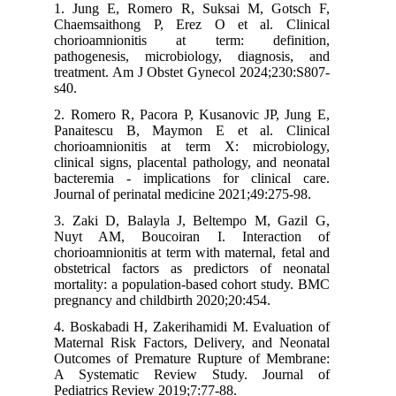
1. Jung E, Romero R, Suksai M, Gotsch F,
Chaemsaithong P, Erez O et al. Clinical
chorioamnionitis at term: definition,
pathogenesis, microbiology, diagnosis, and
treatment. Am J Obstet Gynecol 2024;230:S807-
s40.
2. Romero R, Pacora P, Kusanovic JP, Jung E,
Panaitescu B, Maymon E et al. Clinical
chorioamnionitis at term X: microbiology,
clinical signs, placental pathology, and neonatal
bacteremia - implications for clinical care.
Journal of perinatal medicine 2021;49:275-98.
3. Zaki D, Balayla J, Beltempo M, Gazil G,
Nuyt AM, Boucoiran I. Interaction of
chorioamnionitis at term with maternal, fetal and
obstetrical factors as predictors of neonatal
mortality: a population-based cohort study. BMC
pregnancy and childbirth 2020;20:454.
4. Boskabadi H, Zakerihamidi M. Evaluation of
Maternal Risk Factors, Delivery, and Neonatal
Outcomes of Premature Rupture of Membrane:
A Systematic Review Study. Journal of
Pediatrics Review 2019;7:77-88.