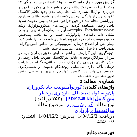
، در سن حاملگی ۲۴
G
P
Ab
بیمار خانم ۲۹ ساله،
گزارش مورد:
2
0
1
هفته با سابقه سرکلاژ دهانه رحم و عفونت‌های مکرر، با درد و
خونریزی واژینال بستری شد. علی‌رغم عدم وجود علائم کلاسیک
عفونت، پس از پارگی زودرس کیسه آب و تشدید علائم، سزارین
اورژانسی انجام شد. در حین جراحی، شواهد بالینی عفونت شدید
داخل رحمی مشاهده گردید. بررسی‌های میکروبیولوژیک رشد
مقاوم به درمان‌های تجربی اولیه را
complex
Enterobacter cloacae
نشان داد. یافته‌های پاتولوژیک جفت و بند ناف، تشخیص
کوریوآمنیونیت حاد نکروزان همراه با پان‌واسکولیت را تأیید کرد.
بیمار پس از اصلاح درمان آنتی‌بیوتیکی بر اساس آنتی‌بیوگرام،
بهبود یافت و با حال عمومی مناسب ترخیص شد.
نتیجه‌گیری:
این گزارش بر اهمیت پایش دقیق بیماران پرخطر
پس از سرکلاژ، توجه به علائم غیرکلاسیک عفونت داخل رحمی و
نقش کلیدی بررسی پاتولوژیک جفت و آنتی‌بیوگرام در هدایت
درمان تأکید دارد. شناسایی زودهنگام عفونت و تصمیم‌گیری
به‌موقع می‌تواند در کاهش عوارض مادری و جنینی نقش
تعیین‌کننده‌ای داشته باشد.
شماره‌ی مقاله: ۵
،
کوریوآمنیونیت حاد نکروزان
واژه‌های کلیدی:
بارداری پرخطر.
،
پان‌واسکولیت بند ناف
(۲۵۴ دریافت)
[PDF 548 kb]
متن کامل
نوع مقاله:
گزارش مورد
| موضوع مقاله:
مراقبت‌های بارداری
دریافت: 1404/12/2 | پذیرش: 1404/12/2 | انتشار:
1404/12/2
فهرست منابع