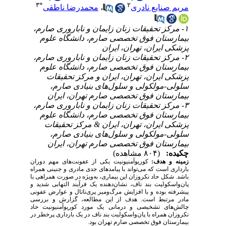
۳
*
۲
محمدرضا ناطقی
،
مریم صنایع نادری
۱- مرکز تحقیقات زنان زایمان و ناباروری صارم،
بیمارستان فوق تخصصی صارم، دانشگاه علوم
پزشکی ایران، تهران، ایران
۲- مرکز تحقیقات زنان زایمان و ناباروری صارم،
بیمارستان فوق تخصصی صارم، دانشگاه علوم
پزشکی ایران، تهران، ایران و مرکز تحقیقات
سلولی-مولکولی و سلول‌های بنیادی صارم،
بیمارستان فوق تخصصی صارم تهران، ایران
۳- مرکز تحقیقات زنان زایمان و ناباروری صارم،
بیمارستان فوق تخصصی صارم، دانشگاه علوم
پزشکی ایران، تهران، ایران & مرکز تحقیقات
سلولی-مولکولی و سلول‌های بنیادی صارم،
بیمارستان فوق تخصصی صارم تهران، ایران
چکیده:
(۸۰۴ مشاهده)
زمینه و هدف:
کوریوآمنیونیت یکی از عفونت‌های مهم دوران
بارداری است که می‌تواند با پیامدهای جدی مادری و جنینی همراه
باشد. شکل حاد نکروزان این بیماری، به‌ویژه در صورت همراهی با
پان‌واسکولیت بند ناف، نشان‌دهنده یک فرآیند التهابی شدید و
پیشرفته بوده و با افزایش مرگ‌ومیر پری‌ناتال و عوارض عفونی
مادر مرتبط است. هدف از این مطالعه، گزارش و بررسی
چالش‌های تشخیصی و درمانی یک مورد کوریوآمنیونیت حاد
نکروزان همراه با پان‌واسکولیت بند ناف در یک بارداری پرخطر در
بیمارستان فوق تخصصی صارم تهران بود.