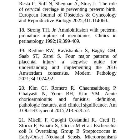
Resta C, Suff N, Shennan A, Story L. The role
of cervical cerclage in preventing preterm birth.
European Journal of Obstetrics & Gynecology
and Reproductive Biology 2025;311:114060.
18. Strong TH, Jr. Amnioinfusion with preterm,
premature rupture of membranes. Clinics in
perinatology 1992;19:399-409.
19. Redline RW, Ravishankar S, Bagby CM,
Saab ST, Zarei S. Four major patterns of
placental injury: a stepwise guide for
understanding and implementing the 2016
Amsterdam consensus. Modern Pathology
2021;34:1074-92.
20. Kim CJ, Romero R, Chaemsaithong P,
Chaiyasit N, Yoon BH, Kim YM. Acute
chorioamnionitis and funisitis: definition,
pathologic features, and clinical significance. Am
J Obstet Gynecol 2015;213:S29-52.
21. Miselli F, Cuoghi Costantini R, Creti R,
Sforza F, Fanaro S, Ciccia M et al. Escherichia
coli Is Overtaking Group B Streptococcus in
Early-Onset Neonatal Sepsis. Microorganisms