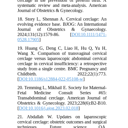
cerclage in the prevention of preterm birth: A
systematic review and meta-analysis. American
Journal of Obstetrics & Gynecology.
18. Story L, Shennan A. Cervical cerclage: An
evolving evidence base. BJOG: An International
Journal of Obstetrics & Gynaecology.
2024;131(12):1579-86. [
DOI:10.1111/1471-
0528.17905
]
19. Huang G, Deng C, Liao H, Hu Q, Yu H,
Wang X. Comparison of transvaginal cervical
cerclage versus laparoscopic abdominal cervical
cerclage in cervical insufficiency: a retrospective
study from a single centre. BMC Pregnancy and
Childbirth. 2022;22(1):773.
[
DOI:10.1186/s12884-022-05108-w
]
20. Temming L, Mikhail E. Society for Maternal-
Fetal Medicine Consult Series #65:
Transabdominal cerclage. American Journal of
Obstetrics & Gynecology. 2023;228(6):B2-B10.
[
DOI:10.1016/j.ajog.2023.02.018
]
21. Abdallah W. Updates on laparoscopic
cervical cerclage: obstetric outcomes and surgical
techniques. Future science OA.