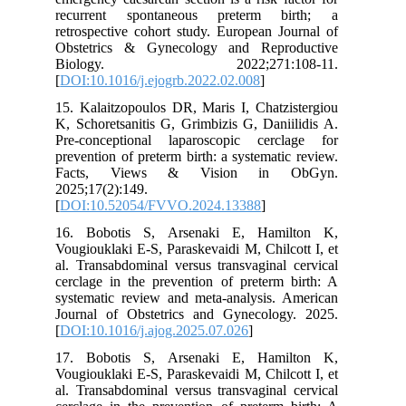
recurrent spontaneous preterm birth; a
retrospective cohort study. European Journal of
Obstetrics & Gynecology and Reproductive
Biology. 2022;271:108-11.
[
DOI:10.1016/j.ejogrb.2022.02.008
]
15. Kalaitzopoulos DR, Maris I, Chatzistergiou
K, Schoretsanitis G, Grimbizis G, Daniilidis A.
Pre-conceptional laparoscopic cerclage for
prevention of preterm birth: a systematic review.
Facts, Views & Vision in ObGyn.
2025;17(2):149.
[
DOI:10.52054/FVVO.2024.13388
]
16. Bobotis S, Arsenaki E, Hamilton K,
Vougiouklaki E-S, Paraskevaidi M, Chilcott I, et
al. Transabdominal versus transvaginal cervical
cerclage in the prevention of preterm birth: A
systematic review and meta-analysis. American
Journal of Obstetrics and Gynecology. 2025.
[
DOI:10.1016/j.ajog.2025.07.026
]
17. Bobotis S, Arsenaki E, Hamilton K,
Vougiouklaki E-S, Paraskevaidi M, Chilcott I, et
al. Transabdominal versus transvaginal cervical