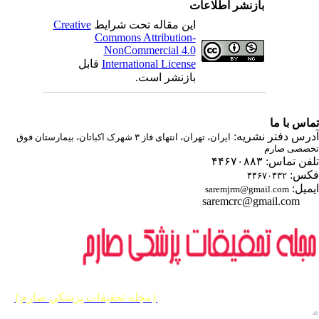
بازنشر اطلاعات
Creative
این مقاله تحت شرایط
Commons Attribution-
NonCommercial 4.0
قابل
International License
بازنشر است.
اس با ما
درس دفتر نشریه
ایران، تهران، انتهای فاز ۳ شهرک اکباتان، بیمارستان فوق
صصی صارم
ن تماس: ۴۴۶۷۰۸۸۳
کس
۴۴۶۷۰۴۳۲
یمیل
saremjrm@gmail.com
saremcrc@gmail.com
یه حقوق این وب سایت متعلق به
{مجله تحقيقات پزشكي صارم}
ی باشد