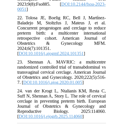
2023;9(8):Fso885. [
DOI:10.2144/fsoa-2023-
0051
]
22. Tolosa JE, Boelig RC, Bell J, Martínez-
Baladejo M, Stoltzfus J, Mateus J, et al.
Concurrent progestogen and cerclage to reduce
preterm birth: a multicenter international
retrospective cohort. American Journal of
Obstetrics & Gynecology MFM.
2024;6(7):101351.
[
DOI:10.1016/j.ajogmf.2024.101351
]
23. Shennan A. MAVRIC: a multicentre
randomized controlled trial of transabdominal vs
transvaginal cervical cerclage. American Journal
of Obstetrics and Gynecology. 2020;222(5):516-
7. [
DOI:10.1016/j.ajog.2020.01.005
]
24. van der Krogt L, Ntalianis KM, Resta C,
Suff N, Shennan A, Story L. The role of cervical
cerclage in preventing preterm birth. European
Journal of Obstetrics & Gynecology and
Reproductive Biology. 2025:114060.
[
DOI:10.1016/j.ejogrb.2025.114060
]