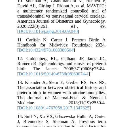
10. Shennan A, Chandiramani M, Bennett P,
David AL, Girling J, Ridout A, et al. MAVRIC:
a multicenter randomized controlled trial of
transabdominal vs transvaginal cervical cerclage.
American Journal of Obstetrics and Gynecology.
2020;222(3):261. e1-. e9.
[
DOI:10.1016/j.ajog.2019.09.040
]
11. Carlisle N, Carter J. Preterm Birth: A
Handbook for Midwives: Routledge; 2024.
[
DOI:10.4324/9781003380504
]
12. Goldenberg RL, Culhane JF, Iams JD,
Romero R. Epidemiology and causes of preterm
birth. The lancet. 2008;371(9606):75-84.
[
DOI:10.1016/S0140-6736(08)60074-4
]
13. Khander A, Stern E, Gerber RS, Fox NS.
The association between obstetrical history and
preterm birth in women with uterine anomalies.
The Journal of Maternal-Fetal & Neonatal
Medicine. 2018;31(19):2550-4.
[
DOI:10.1080/14767058.2017.1347625
]
14. Suff N, Xu VX, Glazewska-Hallin A, Carter
J, Brennecke S, Shennan A. Previous term
emergency caesarean section is a risk factor for