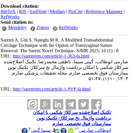
Download citation:
BibTeX
|
RIS
|
EndNote
|
Medlars
|
ProCite
|
Reference Manager
|
RefWorks
Send citation to:
Mendeley
Zotero
RefWorks
Saremi A, Giti S, Nateghi M R. A Modified Transabdominal
Cerclage Technique with the Option of Transvaginal Suture
Removal: The Sarem Novel Technique. SJMR 2025; 10 (1) : 8
URL:
http://saremjrm.com/article-1-363-fa.html
صارمی ابوطالب، گیتی سیما، ناطقی محمدرضا. تکنیک اصلاح‌شده
سرکلاژ شکمی با امکان برداشت واژینال نخ سرکلاژ: تکنیک نوین
بیمارستان فوق تخصصی صارم. مجله تحقيقات پزشكي صارم.
۱۴۰۴; ۱۰ (۱) :۴۷-۵۱
URL:
http://saremjrm.com/article-۱-۳۶۳-fa.html
تکنیک اصلاح‌شده سرکلاژ شکمی با امکان
برداشت واژینال نخ سرکلاژ: تکنیک نوین
بیمارستان فوق تخصصی صارم
۲
۱
*
سیما گیتی
،
ابوطالب صارمی