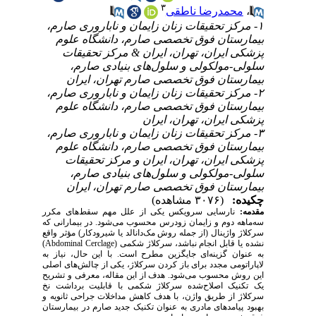
۳
محمدرضا ناطقی
،
۱- مرکز تحقیقات زنان زایمان و ناباروری صارم،
بیمارستان فوق تخصصی صارم، دانشگاه علوم
پزشکی ایران، تهران، ایران & مرکز تحقیقات
سلولی-مولکولی و سلول‌های بنیادی صارم،
بیمارستان فوق تخصصی صارم تهران، ایران
۲- مرکز تحقیقات زنان زایمان و ناباروری صارم،
بیمارستان فوق تخصصی صارم، دانشگاه علوم
پزشکی ایران، تهران، ایران
۳- مرکز تحقیقات زنان زایمان و ناباروری صارم،
بیمارستان فوق تخصصی صارم، دانشگاه علوم
پزشکی ایران، تهران، ایران و مرکز تحقیقات
سلولی-مولکولی و سلول‌های بنیادی صارم،
بیمارستان فوق تخصصی صارم تهران، ایران
چکیده:
(۳۰۷۶ مشاهده)
مقدمه:
نارسایی سرویکس یکی از علل مهم سقط‌های مکرر
سه‌ماهه دوم و زایمان زودرس محسوب می‌شود. در بیمارانی که
سرکلاژ واژینال (از جمله روش مک‌دانالد یا شیرودکار) مؤثر واقع
)
Abdominal Cerclage
نشده یا قابل انجام نباشد، سرکلاژ شکمی (
به عنوان گزینه‌ای جایگزین مطرح است. با این حال، نیاز به
لاپاراتومی مجدد برای باز کردن سرکلاژ، یکی از چالش‌های اصلی
این روش محسوب می‌شود.
هدف از این مقاله،
معرفی و تشریح
یک تکنیک اصلاح‌شده سرکلاژ شکمی با قابلیت برداشت نخ
سرکلاژ از طریق واژن، با هدف کاهش مداخلات جراحی ثانویه و
بهبود پیامدهای مادری به عنوان تکنیک جدید صارم در بیمارستان