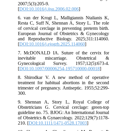
2007;5(3):205-9.
[
DOI:10.1016/j.ijsu.2006.02.006
]
6. van der Krogt L, Malligiannis Ntalianis K,
Resta C, Suff N, Shennan A, Story L. The role
of cervical cerclage in preventing preterm birth.
European Journal of Obstetrics & Gynecology
and Reproductive Biology. 2025;311:114060.
[
DOI:10.1016/j.ejogrb.2025.114060
]
7. McDONALD IA. Suture of the cervix for
inevitable miscarriage. Obstetrical &
Gynecological Survey. 1957;12(5):673-4.
[
DOI:10.1097/00006254-195710000-00018
]
8. Shirodkar V. A new method of operative
treatment for habitual abortions in the second
trimester of pregnancy. Antiseptic. 1955;52:299-
300.
9. Shennan A, Story L, Royal College of
Obstetricians G. Cervical cerclage: green‐top
guideline no. 75. BJOG: An International Journal
of Obstetrics & Gynaecology. 2022;129(7):1178-
210. [
DOI:10.1111/1471-0528.17003
]