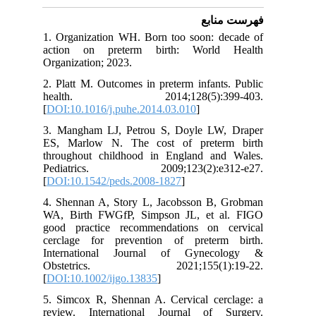
فهرست منابع
1. Organization WH. Born too soon: decade of
action on preterm birth: World Health
Organization; 2023.
2. Platt M. Outcomes in preterm infants. Public
health. 2014;128(5):399-403.
[
DOI:10.1016/j.puhe.2014.03.010
]
3. Mangham LJ, Petrou S, Doyle LW, Draper
ES, Marlow N. The cost of preterm birth
throughout childhood in England and Wales.
Pediatrics. 2009;123(2):e312-e27.
[
DOI:10.1542/peds.2008-1827
]
4. Shennan A, Story L, Jacobsson B, Grobman
WA, Birth FWGfP, Simpson JL, et al. FIGO
good practice recommendations on cervical
cerclage for prevention of preterm birth.
International Journal of Gynecology &
Obstetrics. 2021;155(1):19-22.
[
DOI:10.1002/ijgo.13835
]
5. Simcox R, Shennan A. Cervical cerclage: a
review. International Journal of Surgery.