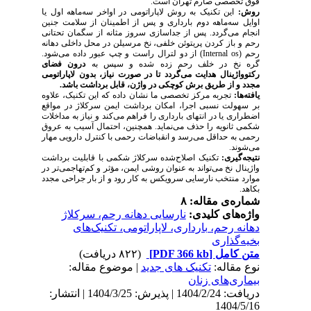
فوق تخصصی صارم تهران است.
روش:
این تکنیک به روش لاپاراتومی در اواخر سه‌ماهه اول یا
اوایل سه‌ماهه دوم بارداری و پس از اطمینان از سلامت جنین
انجام می‌گردد. پس از جدا‌سازی سروز مثانه از سگمان تحتانی
رحم و باز کردن پریتوئن خلفی، نخ مرسیلن در محل داخلی دهانه
از دو لترال راست و چپ عبور داده می‌شود.
)
Internal os
(
رحم
گره نخ در خلف رحم زده شده و سپس به
درون فضای
رکتوواژینال هدایت می‌گردد تا در صورت نیاز، بدون لاپاراتومی
مجدد و از طریق برش کوچکی در واژن، قابل برداشت باشد.
یافته‌ها:
تجربه مرکز تخصصی ما نشان داده که این تکنیک، علاوه
بر سهولت نسبی اجرا، امکان برداشت ایمن سرکلاژ در مواقع
اضطراری یا در انتهای بارداری را فراهم می‌کند و نیاز به مداخلات
شکمی ثانویه را حذف می‌نماید. همچنین، احتمال آسیب به عروق
رحمی به حداقل می‌رسد و انقباضات رحمی با کنترل دارویی مهار
می‌شوند.
نتیجه‌گیری:
تکنیک اصلاح‌شده سرکلاژ شکمی با قابلیت برداشت
واژینال نخ می‌تواند به عنوان روشی ایمن، مؤثر و کم‌تهاجمی‌تر در
موارد منتخب نارسایی سرویکس به کار رود و از بار جراحی مجدد
بکاهد.
شماره‌ی مقاله: ۸
واژه‌های کلیدی:
نارسایی دهانه رحم، سرکلاژ
دهانه رحم، بارداری، لاپاراتومی، تکنیک‌های
بخیه‌گذاری
(۸۲۲ دریافت)
[PDF 366 kb]
متن کامل
نوع مقاله:
تکنیک های جدید
| موضوع مقاله:
بيماری‌های زنان
دریافت: 1404/2/24 | پذیرش: 1404/3/25 | انتشار:
1404/5/16