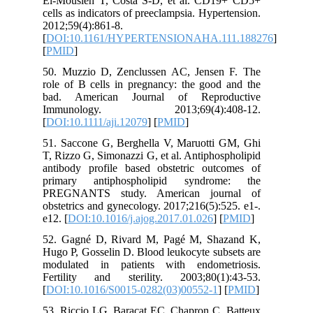
El-Mousleh T, Costa S-D, et al. CD19+ CD5+
cells as indicators of preeclampsia. Hypertension.
2012;59(4):861-8.
[
DOI:10.1161/HYPERTENSIONAHA.111.188276
]
[
PMID
]
50. Muzzio D, Zenclussen AC, Jensen F. The
role of B cells in pregnancy: the good and the
bad. American Journal of Reproductive
Immunology. 2013;69(4):408-12.
[
DOI:10.1111/aji.12079
] [
PMID
]
51. Saccone G, Berghella V, Maruotti GM, Ghi
T, Rizzo G, Simonazzi G, et al. Antiphospholipid
antibody profile based obstetric outcomes of
primary antiphospholipid syndrome: the
PREGNANTS study. American journal of
obstetrics and gynecology. 2017;216(5):525. e1-.
e12. [
DOI:10.1016/j.ajog.2017.01.026
] [
PMID
]
52. Gagné D, Rivard M, Pagé M, Shazand K,
Hugo P, Gosselin D. Blood leukocyte subsets are
modulated in patients with endometriosis.
Fertility and sterility. 2003;80(1):43-53.
[
DOI:10.1016/S0015-0282(03)00552-1
] [
PMID
]
53. Riccio LG, Baracat EC, Chapron C, Batteux