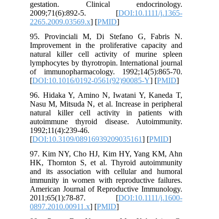
gestation. Clinical endocrinology.
2009;71(6):892-5. [
DOI:10.1111/j.1365-
2265.2009.03569.x
] [
PMID
]
95. Provinciali M, Di Stefano G, Fabris N.
Improvement in the proliferative capacity and
natural killer cell activity of murine spleen
lymphocytes by thyrotropin. International journal
of immunopharmacology. 1992;14(5):865-70.
[
DOI:10.1016/0192-0561(92)90085-Y
] [
PMID
]
96. Hidaka Y, Amino N, Iwatani Y, Kaneda T,
Nasu M, Mitsuda N, et al. Increase in peripheral
natural killer cell activity in patients with
autoimmune thyroid disease. Autoimmunity.
1992;11(4):239-46.
[
DOI:10.3109/08916939209035161
] [
PMID
]
97. Kim NY, Cho HJ, Kim HY, Yang KM, Ahn
HK, Thornton S, et al. Thyroid autoimmunity
and its association with cellular and humoral
immunity in women with reproductive failures.
American Journal of Reproductive Immunology.
2011;65(1):78-87. [
DOI:10.1111/j.1600-
0897.2010.00911.x
] [
PMID
]