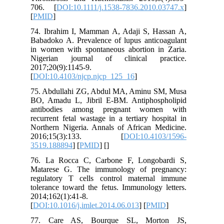
706. [
DOI:10.1111/j.1538-7836.2010.03747.x
]
[
PMID
]
74. Ibrahim I, Mamman A, Adaji S, Hassan A,
Babadoko A. Prevalence of lupus anticoagulant
in women with spontaneous abortion in Zaria.
Nigerian journal of clinical practice.
2017;20(9):1145-9.
[
DOI:10.4103/njcp.njcp_125_16
]
75. Abdullahi ZG, Abdul MA, Aminu SM, Musa
BO, Amadu L, Jibril E-BM. Antiphospholipid
antibodies among pregnant women with
recurrent fetal wastage in a tertiary hospital in
Northern Nigeria. Annals of African Medicine.
2016;15(3):133. [
DOI:10.4103/1596-
3519.188894
] [
PMID
] [
]
76. La Rocca C, Carbone F, Longobardi S,
Matarese G. The immunology of pregnancy:
regulatory T cells control maternal immune
tolerance toward the fetus. Immunology letters.
2014;162(1):41-8.
[
DOI:10.1016/j.imlet.2014.06.013
] [
PMID
]
77. Care AS, Bourque SL, Morton JS,