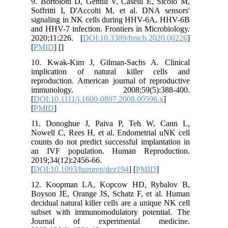
9. Bortolotti D, Gentili V, Caselli E, Sicolo M,
Soffritti I, D'Accolti M, et al. DNA sensors'
signaling in NK cells during HHV-6A, HHV-6B
and HHV-7 infection. Frontiers in Microbiology.
2020;11:226. [
DOI:10.3389/fmicb.2020.00226
]
[
PMID
] [
]
10. Kwak‐Kim J, Gilman‐Sachs A. Clinical
implication of natural killer cells and
reproduction. American journal of reproductive
immunology. 2008;59(5):388-400.
[
DOI:10.1111/j.1600-0897.2008.00596.x
]
[
PMID
]
11. Donoghue J, Paiva P, Teh W, Cann L,
Nowell C, Rees H, et al. Endometrial uNK cell
counts do not predict successful implantation in
an IVF population. Human Reproduction.
2019;34(12):2456-66.
[
DOI:10.1093/humrep/dez194
] [
PMID
]
12. Koopman LA, Kopcow HD, Rybalov B,
Boyson JE, Orange JS, Schatz F, et al. Human
decidual natural killer cells are a unique NK cell
subset with immunomodulatory potential. The
Journal of experimental medicine.