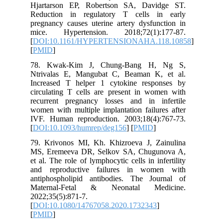
Hjartarson EP, Robertson SA, Davidge ST.
Reduction in regulatory T cells in early
pregnancy causes uterine artery dysfunction in
mice. Hypertension. 2018;72(1):177-87.
[
DOI:10.1161/HYPERTENSIONAHA.118.10858
]
[
PMID
]
78. Kwak‐Kim J, Chung‐Bang H, Ng S,
Ntrivalas E, Mangubat C, Beaman K, et al.
Increased T helper 1 cytokine responses by
circulating T cells are present in women with
recurrent pregnancy losses and in infertile
women with multiple implantation failures after
IVF. Human reproduction. 2003;18(4):767-73.
[
DOI:10.1093/humrep/deg156
] [
PMID
]
79. Krivonos MI, Kh. Khizroeva J, Zainulina
MS, Eremeeva DR, Selkov SA, Chugunova A,
et al. The role of lymphocytic cells in infertility
and reproductive failures in women with
antiphospholipid antibodies. The Journal of
Maternal-Fetal & Neonatal Medicine.
2022;35(5):871-7.
[
DOI:10.1080/14767058.2020.1732343
]
[
PMID
]