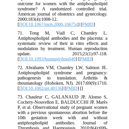
outcome for women with the antiphospholipid
syndrome? A randomized controlled trial.
American journal of obstetrics and gynecology.
2000;183(4):1008-12.
[
DOI:10.1067/mob.2000.106754
] [
PMID
]
71. Tong M, Viall C, Chamley L.
Antiphospholipid antibodies and the placenta: a
systematic review of their in vitro effects and
modulation by treatment. Human reproduction
update. 2015;21(1):97-118.
[
DOI:10.1093/humupd/dmu049
] [
PMID
]
72. Abrahams VM, Chamley LW, Salmon JE.
Antiphospholipid syndrome and pregnancy:
pathogenesis to translation. Arthritis &
rheumatology (Hoboken, NJ). 2017;69(9):1710.
[
DOI:10.1002/art.40136
] [
PMID
] [
]
73. Chauleur C, GALANAUD JP, Alonso S,
Cochery‐Nouvellon E, BALDUCCHI JP, Marès
P, et al. Observational study of pregnant women
with a previous spontaneous abortion before the
10th gestation week with and without
antiphospholipid antibodies. Journal of
Thrombosis and Haemostasis. 2010;8(4):699-