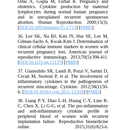
Omu A, Gupta M, Farhat R. Pregnancy and
obstetrics. Cytokine production by maternal
lymphocytes during normal human pregnancy
and in unexplained recurrent spontaneous
abortion. Human Reproduction. 2000;15(3).
[
DOI:10.1093/humrep/15.3.713
] [
PMID
]
36. Lee SK, Na BJ, Kim JY, Hur SE, Lee M,
Gilman‐Sachs A, Kwak‐Kim J. Determination of
clinical cellular immune markers in women with
recurrent pregnancy loss. American journal of
reproductive immunology. 2013;70(5):398-411.
[
DOI:10.1111/aji.12137
] [
PMID
]
37. Giannubilo SR, Landi B, Pozzi V, Sartini D,
Cecati M, Stortoni P, et al. The involvement of
inflammatory cytokines in the pathogenesis of
recurrent miscarriage. Cytokine. 2012;58(1):50-
6. [
DOI:10.1016/j.cyto.2011.12.019
] [
PMID
]
38. Liang P-Y, Diao L-H, Huang C-Y, Lian R-
C, Chen X, Li G-G, et al. The pro-inflammatory
and anti-inflammatory cytokine profile in
peripheral blood of women with recurrent
implantation failure. Reproductive biomedicine
online. 2015;31(6):823-6.