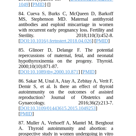
1049
] [
PMID
] [
]
84. Cueva S, Burks C, McQueen D, Barkoff
MS, Stephenson MD. Maternal antithyroid
antibodies and euploid miscarriage in women
with recurrent early pregnancy loss. Fertility and
Sterility. 2018;110(3):452-8.
[
DOI:10.1016/j.fertnstert.2018.04.026
] [
PMID
]
85. Glinoer D, Delange F. The potential
repercussions of maternal, fetal, and neonatal
hypothyroxinemia on the progeny. Thyroid.
2000;10(10):871-87.
[
DOI:10.1089/thy.2000.10.871
] [
PMID
]
86. Sakar M, Unal A, Atay A, Zebitay A, Verit F,
Demir S, et al. Is there an effect of thyroid
autoimmunity on the outcomes of assisted
reproduction? Journal of Obstetrics and
Gynaecology. 2016;36(2):213-7.
[
DOI:10.3109/01443615.2015.1049253
]
[
PMID
]
87. Muller A, Verhoeff A, Mantel M, Berghout
A. Thyroid autoimmunity and abortion: a
prospective study in women undergoing in vitro