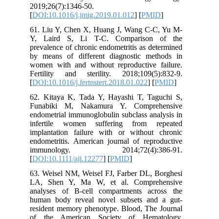
2019;26(7):1346-50.
[
DOI:10.1016/j.jmig.2019.01.012
] [
PMID
]
61. Liu Y, Chen X, Huang J, Wang C-C, Yu M-
Y, Laird S, Li T-C. Comparison of the
prevalence of chronic endometritis as determined
by means of different diagnostic methods in
women with and without reproductive failure.
Fertility and sterility. 2018;109(5):832-9.
[
DOI:10.1016/j.fertnstert.2018.01.022
] [
PMID
]
62. Kitaya K, Tada Y, Hayashi T, Taguchi S,
Funabiki M, Nakamura Y. Comprehensive
endometrial immunoglobulin subclass analysis in
infertile women suffering from repeated
implantation failure with or without chronic
endometritis. American journal of reproductive
immunology. 2014;72(4):386-91.
[
DOI:10.1111/aji.12277
] [
PMID
]
63. Weisel NM, Weisel FJ, Farber DL, Borghesi
LA, Shen Y, Ma W, et al. Comprehensive
analyses of B-cell compartments across the
human body reveal novel subsets and a gut-
resident memory phenotype. Blood, The Journal
of the American Society of Hematology.