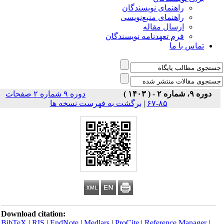
راهنمای نویسندگان
راهنمای منبع‌نویسی
ارسال مقاله
فرم تعهدنامه نویسندگان
تماس با ما
دوره ۹، شماره ۲ - ( ۱۴۰۳ )
دوره ۹ شماره ۲ صفحات
برگشت به فهرست نسخه ها
|
۸۵-۶۷
Download citation:
BibTeX
|
RIS
|
EndNote
|
Medlars
|
ProCite
|
Reference Manager
|