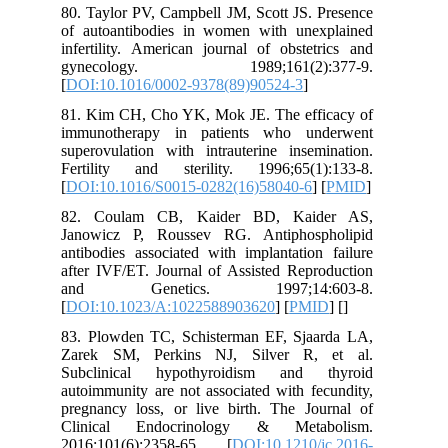
80. Taylor PV, Campbell JM, Scott JS. Presence
of autoantibodies in women with unexplained
infertility. American journal of obstetrics and
gynecology. 1989;161(2):377-9.
[
DOI:10.1016/0002-9378(89)90524-3
]
81. Kim CH, Cho YK, Mok JE. The efficacy of
immunotherapy in patients who underwent
superovulation with intrauterine insemination.
Fertility and sterility. 1996;65(1):133-8.
[
DOI:10.1016/S0015-0282(16)58040-6
] [
PMID
]
82. Coulam CB, Kaider BD, Kaider AS,
Janowicz P, Roussev RG. Antiphospholipid
antibodies associated with implantation failure
after IVF/ET. Journal of Assisted Reproduction
and Genetics. 1997;14:603-8.
[
DOI:10.1023/A:1022588903620
] [
PMID
] [
]
83. Plowden TC, Schisterman EF, Sjaarda LA,
Zarek SM, Perkins NJ, Silver R, et al.
Subclinical hypothyroidism and thyroid
autoimmunity are not associated with fecundity,
pregnancy loss, or live birth. The Journal of
Clinical Endocrinology & Metabolism.
2016;101(6):2358-65. [
DOI:10.1210/jc.2016-