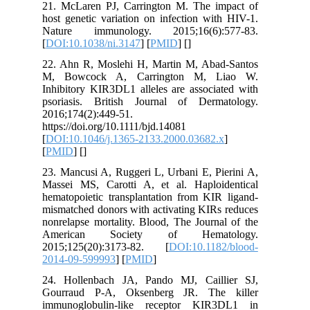
21. McLaren PJ, Carrington M. The impact of
host genetic variation on infection with HIV-1.
Nature immunology. 2015;16(6):577-83.
[
DOI:10.1038/ni.3147
] [
PMID
] [
]
22. Ahn R, Moslehi H, Martin M, Abad‐Santos
M, Bowcock A, Carrington M, Liao W.
Inhibitory KIR3DL1 alleles are associated with
psoriasis. British Journal of Dermatology.
2016;174(2):449-51.
https://doi.org/10.1111/bjd.14081
[
DOI:10.1046/j.1365-2133.2000.03682.x
]
[
PMID
] [
]
23. Mancusi A, Ruggeri L, Urbani E, Pierini A,
Massei MS, Carotti A, et al. Haploidentical
hematopoietic transplantation from KIR ligand-
mismatched donors with activating KIRs reduces
nonrelapse mortality. Blood, The Journal of the
American Society of Hematology.
2015;125(20):3173-82. [
DOI:10.1182/blood-
2014-09-599993
] [
PMID
]
24. Hollenbach JA, Pando MJ, Caillier SJ,
Gourraud P-A, Oksenberg JR. The killer
immunoglobulin-like receptor KIR3DL1 in