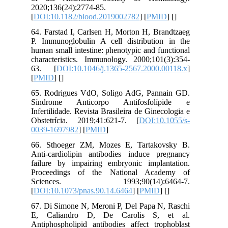
2020;136(24):2774-85.
[
DOI:10.1182/blood.2019002782
] [
PMID
] [
]
64. Farstad I, Carlsen H, Morton H, Brandtzaeg
P. Immunoglobulin A cell distribution in the
human small intestine: phenotypic and functional
characteristics. Immunology. 2000;101(3):354-
63. [
DOI:10.1046/j.1365-2567.2000.00118.x
]
[
PMID
] [
]
65. Rodrigues VdO, Soligo AdG, Pannain GD.
Síndrome Anticorpo Antifosfolípide e
Infertilidade. Revista Brasileira de Ginecologia e
Obstetrícia. 2019;41:621-7. [
DOI:10.1055/s-
0039-1697982
] [
PMID
]
66. Sthoeger ZM, Mozes E, Tartakovsky B.
Anti-cardiolipin antibodies induce pregnancy
failure by impairing embryonic implantation.
Proceedings of the National Academy of
Sciences. 1993;90(14):6464-7.
[
DOI:10.1073/pnas.90.14.6464
] [
PMID
] [
]
67. Di Simone N, Meroni P, Del Papa N, Raschi
E, Caliandro D, De Carolis S, et al.
Antiphospholipid antibodies affect trophoblast