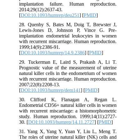
implantation failure. Human reproduction.
2014;29(12):2637-43.
[
DOI:10.1093/humrep/deu251
] [
PMID
]
28. Quenby S, Bates M, Doig T, Brewster J,
Lewis-Jones D, Johnson P, Vince G. Pre-
implantation endometrial leukocytes in women
with recurrent miscarriage. Human reproduction.
1999;14(9):2386-91.
[
DOI:10.1093/humrep/14.9.2386
] [
PMID
]
29. Tuckerman E, Laird S, Prakash A, Li T.
Prognostic value of the measurement of uterine
natural killer cells in the endometrium of women
with recurrent miscarriage. Human reproduction.
2007;22(8):2208-13.
[
DOI:10.1093/humrep/dem141
] [
PMID
]
30. Clifford K, Flanagan A, Regan L.
Endometrial CD56+ natural killer cells in women
with recurrent miscarriage: a histomorphometric
study. Human reproduction. 1999;14(11):2727-
30. [
DOI:10.1093/humrep/14.11.2727
] [
PMID
]
31. Yang X, Yang Y, Yuan Y, Liu L, Meng T.
The roles of uterine natural killer (NK) cells and