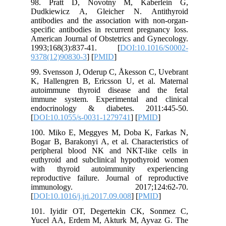
98. Pratt D, Novotny M, Kaberlein G,
Dudkiewicz A, Gleicher N. Antithyroid
antibodies and the association with non-organ-
specific antibodies in recurrent pregnancy loss.
American Journal of Obstetrics and Gynecology.
1993;168(3):837-41. [
DOI:10.1016/S0002-
9378(12)90830-3
] [
PMID
]
99. Svensson J, Oderup C, Åkesson C, Uvebrant
K, Hallengren B, Ericsson U, et al. Maternal
autoimmune thyroid disease and the fetal
immune system. Experimental and clinical
endocrinology & diabetes. 2011:445-50.
[
DOI:10.1055/s-0031-1279741
] [
PMID
]
100. Miko E, Meggyes M, Doba K, Farkas N,
Bogar B, Barakonyi A, et al. Characteristics of
peripheral blood NK and NKT-like cells in
euthyroid and subclinical hypothyroid women
with thyroid autoimmunity experiencing
reproductive failure. Journal of reproductive
immunology. 2017;124:62-70.
[
DOI:10.1016/j.jri.2017.09.008
] [
PMID
]
101. Iyidir OT, Degertekin CK, Sonmez C,
Yucel AA, Erdem M, Akturk M, Ayvaz G. The