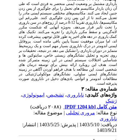
بارداری مشتمل بر وضعیت ایمنی منحصر به فردی است که طی
آن زنان باردار مکانیسم های تحمل را برای جلوگیری از پس زدن
جنین ایجاد می کنند. مکانیسم‌های مختلفی سیستم ایمنی مادر را
تعدیل می‌کنند تا از این پس زدن جلوگیری کنند. علی‌رغم این
مکانیسم‌ها، ناباروری تقریباً 12-8 درصد از زوج‌های در سن باروری
را تحت تأثیر قرار می‌دهد، به‌ویژه آنهایی که شکست مکرر
لانه‌گزینی و سقط مکرر بارداری را تجربه می‌کنند. تکنیک های
کمک باروری در دهه های اخیر به طور قابل توجهی پیشرفت کرده
اند، اما میزان موفقیت نسبتاً پایین باقی مانده است. پروفایل
ایمنی آندومتر در درک ناباروری بسیار مهم است و یک ریزمحیط
متمایز در دوران بارداری را تشکیل می دهد. در نتیجه، تحقیقات بر
روی تجزیه و تحلیل نشانگرهای زیستی خاص، سایتوکین ها و
شناسایی اختلالات سیستم ایمنی در این زمینه متمرکز شده
است. هدف این رویکرد ارائه بینش برای توسعه درمان های
شخصی است. این مطالعه با هدف فراهم آوردن آگاهی در زمینه
نشانگرهای ایمنی سلولی، نشانگرهای مولکولی/ژنتیکی در
مطالعات آندومتر و اتوآنتی بادی‌های دخیل در ناباروری صورت
پذیرفته است.
شماره‌ی مقاله: ۳
،
ایمونولوژی
،
تشخیص
،
ناباروری
واژه‌های کلیدی:
ژنتیک
(۲۰۸۸ دریافت)
[PDF 1204 kb]
متن کامل
نوع مقاله:
مروری تحلیلی
| موضوع مقاله:
ناباروری
دریافت: 1403/5/10 | پذیرش: 1403/5/25 | انتشار:
1403/9/21