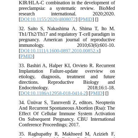
KIR/HLA-C combination in the development of
preeclampsia: a systematic review. BioMed
research international. 2020;2020.
[
DOI:10.1155/2020/4808072
] [
PMID
] [
]
32. Saito S, Nakashima A, Shima T, Ito M.
Th1/Th2/Th17 and regulatory T‐cell paradigm in
pregnancy. American journal of reproductive
immunology. 2010;63(6):601-10.
[
DOI:10.1111/j.1600-0897.2010.00852.x
]
[
PMID
]
33. Bashiri A, Halper KI, Orvieto R. Recurrent
Implantation Failure-update overview on
etiology, diagnosis, treatment and future
directions. Reproductive Biology and
Endocrinology. 2018;16:1-18.
[
DOI:10.1186/s12958-018-0414-2
] [
PMID
] [
]
34. Ünüvar S, Tanrıverdi Z, editors. Neopterin
And Recurrent Spontaneous Aborti̇on (Rsa): The
Effect Of Cellular Immune System Activation
On Subsequent Pregnancy. CBU International
Conference Proceedings; 2017.
35. Raghupathy R, Makhseed M, Azizieh F,