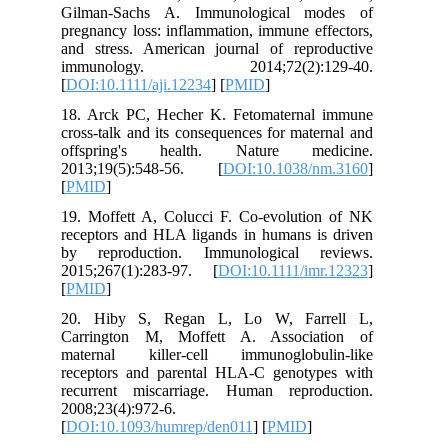
Gilman‐Sachs A. Immunological modes of
pregnancy loss: inflammation, immune effectors,
and stress. American journal of reproductive
immunology. 2014;72(2):129-40.
[
DOI:10.1111/aji.12234
] [
PMID
]
18. Arck PC, Hecher K. Fetomaternal immune
cross-talk and its consequences for maternal and
offspring's health. Nature medicine.
2013;19(5):548-56. [
DOI:10.1038/nm.3160
]
[
PMID
]
19. Moffett A, Colucci F. Co‐evolution of NK
receptors and HLA ligands in humans is driven
by reproduction. Immunological reviews.
2015;267(1):283-97. [
DOI:10.1111/imr.12323
]
[
PMID
]
20. Hiby S, Regan L, Lo W, Farrell L,
Carrington M, Moffett A. Association of
maternal killer-cell immunoglobulin-like
receptors and parental HLA-C genotypes with
recurrent miscarriage. Human reproduction.
2008;23(4):972-6.
[
DOI:10.1093/humrep/den011
] [
PMID
]