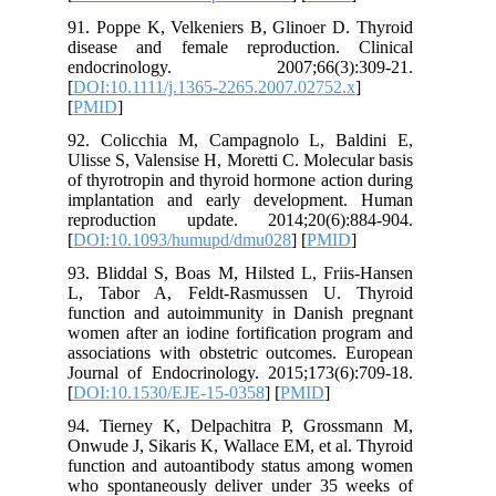
91. Poppe K, Velkeniers B, Glinoer D. Thyroid
disease and female reproduction. Clinical
endocrinology. 2007;66(3):309-21.
[
DOI:10.1111/j.1365-2265.2007.02752.x
]
[
PMID
]
92. Colicchia M, Campagnolo L, Baldini E,
Ulisse S, Valensise H, Moretti C. Molecular basis
of thyrotropin and thyroid hormone action during
implantation and early development. Human
reproduction update. 2014;20(6):884-904.
[
DOI:10.1093/humupd/dmu028
] [
PMID
]
93. Bliddal S, Boas M, Hilsted L, Friis-Hansen
L, Tabor A, Feldt-Rasmussen U. Thyroid
function and autoimmunity in Danish pregnant
women after an iodine fortification program and
associations with obstetric outcomes. European
Journal of Endocrinology. 2015;173(6):709-18.
[
DOI:10.1530/EJE-15-0358
] [
PMID
]
94. Tierney K, Delpachitra P, Grossmann M,
Onwude J, Sikaris K, Wallace EM, et al. Thyroid
function and autoantibody status among women
who spontaneously deliver under 35 weeks of