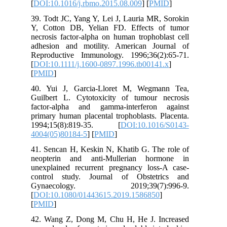
[
DOI:10.1016/j.rbmo.2015.08.009
] [
PMID
]
39. Todt JC, Yang Y, Lei J, Lauria MR, Sorokin
Y, Cotton DB, Yelian FD. Effects of tumor
necrosis factor‐alpha on human trophoblast cell
adhesion and motility. American Journal of
Reproductive Immunology. 1996;36(2):65-71.
[
DOI:10.1111/j.1600-0897.1996.tb00141.x
]
[
PMID
]
40. Yui J, Garcia-Lloret M, Wegmann Tea,
Guilbert L. Cytotoxicity of tumour necrosis
factor-alpha and gamma-interferon against
primary human placental trophoblasts. Placenta.
1994;15(8):819-35. [
DOI:10.1016/S0143-
4004(05)80184-5
] [
PMID
]
41. Sencan H, Keskin N, Khatib G. The role of
neopterin and anti-Mullerian hormone in
unexplained recurrent pregnancy loss-A case-
control study. Journal of Obstetrics and
Gynaecology. 2019;39(7):996-9.
[
DOI:10.1080/01443615.2019.1586850
]
[
PMID
]
42. Wang Z, Dong M, Chu H, He J. Increased