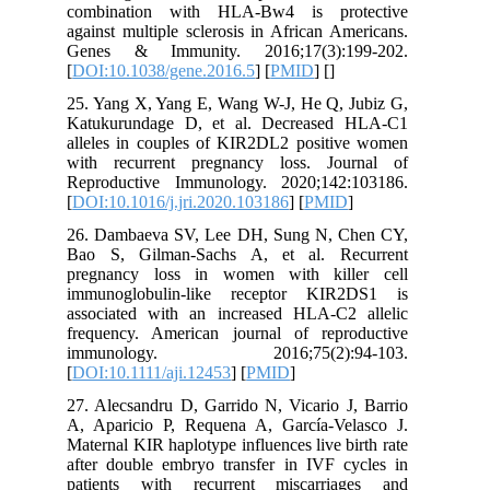
combination with HLA-Bw4 is protective
against multiple sclerosis in African Americans.
Genes & Immunity. 2016;17(3):199-202.
[
DOI:10.1038/gene.2016.5
] [
PMID
] [
]
25. Yang X, Yang E, Wang W-J, He Q, Jubiz G,
Katukurundage D, et al. Decreased HLA-C1
alleles in couples of KIR2DL2 positive women
with recurrent pregnancy loss. Journal of
Reproductive Immunology. 2020;142:103186.
[
DOI:10.1016/j.jri.2020.103186
] [
PMID
]
26. Dambaeva SV, Lee DH, Sung N, Chen CY,
Bao S, Gilman‐Sachs A, et al. Recurrent
pregnancy loss in women with killer cell
immunoglobulin‐like receptor KIR2DS1 is
associated with an increased HLA‐C2 allelic
frequency. American journal of reproductive
immunology. 2016;75(2):94-103.
[
DOI:10.1111/aji.12453
] [
PMID
]
27. Alecsandru D, Garrido N, Vicario J, Barrio
A, Aparicio P, Requena A, García-Velasco J.
Maternal KIR haplotype influences live birth rate
after double embryo transfer in IVF cycles in
patients with recurrent miscarriages and