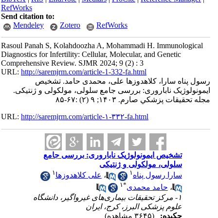
RefWorks
Send citation to:
Mendeley
Zotero
RefWorks
Rasoul Panah S, Kolahdoozha A, Mohammadi H. Immunological
Diagnostics for Infertility: Cellular, Molecular, and Genetic
Comprehensive Review. SJMR 2024; 9 (2) : 3
URL:
http://saremjrm.com/article-1-332-fa.html
رسول پناه سارا، کلاهدوزها علی، محمدی حامد. تشخیص
ایمونولوژیک ناباروری: بررسی جامع سلولی، مولکولی و ژنتیکی.
مجله تحقيقات پزشكي صارم. ۱۴۰۳; ۹ (۲) :۶۷-۸۵
URL:
http://saremjrm.com/article-۱-۳۳۲-fa.html
تشخیص ایمونولوژیک ناباروری: بررسی جامع
سلولی، مولکولی و ژنتیکی
۱
۱
علی کلاهدوزها
،
سارا رسول پناه
۱
*
حامد محمدی
،
۱- مرکز تحقیقات بیماری‌های غیرواگیر، دانشگاه
علوم پزشکی البرز، کرج، ایران
چکیده:
(۳۶۴۵ مشاهده)