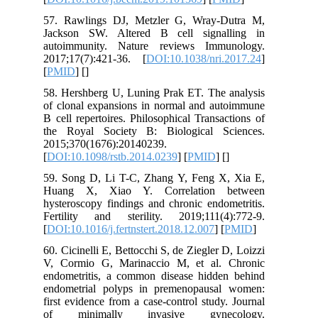
57. Rawlings DJ, Metzler G, Wray-Dutra M,
Jackson SW. Altered B cell signalling in
autoimmunity. Nature reviews Immunology.
2017;17(7):421-36. [
DOI:10.1038/nri.2017.24
]
[
PMID
] [
]
58. Hershberg U, Luning Prak ET. The analysis
of clonal expansions in normal and autoimmune
B cell repertoires. Philosophical Transactions of
the Royal Society B: Biological Sciences.
2015;370(1676):20140239.
[
DOI:10.1098/rstb.2014.0239
] [
PMID
] [
]
59. Song D, Li T-C, Zhang Y, Feng X, Xia E,
Huang X, Xiao Y. Correlation between
hysteroscopy findings and chronic endometritis.
Fertility and sterility. 2019;111(4):772-9.
[
DOI:10.1016/j.fertnstert.2018.12.007
] [
PMID
]
60. Cicinelli E, Bettocchi S, de Ziegler D, Loizzi
V, Cormio G, Marinaccio M, et al. Chronic
endometritis, a common disease hidden behind
endometrial polyps in premenopausal women:
first evidence from a case-control study. Journal
of minimally invasive gynecology.