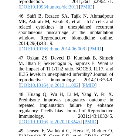
reproduction. 2011;26(11):2964-71.
[
DOI:10.1093/humrep/der301
] [
PMID
]
46. Saifi B, Rezaee SA, Tajik N, Ahmadpour
ME, Ashrafi M, Vakili R, et al. Th17 cells and
related cytokines in unexplained recurrent
spontaneous miscarriage at the implantation
window. Reproductive biomedicine online.
2014;29(4):481-9.
[
DOI:10.1016/j.rbmo.2014.06.008
] [
PMID
]
47. Ozkan ZS, Deveci D, Kumbak B, Simsek
M, Ilhan F, Sekercioglu S, Sapmaz E. What is
the impact of Th1/Th2 ratio, SOCS3, IL17, and
IL35 levels in unexplained infertility? Journal of
reproductive immunology. 2014;103:53-8.
[
DOI:10.1016/j.jri.2013.11.002
] [
PMID
]
48. Huang Q, Wu H, Li M, Yang Y, Fu X.
Prednisone improves pregnancy outcome in
repeated implantation failure by enhance
regulatory T cells bias. Journal of Reproductive
Immunology. 2021;143:103245.
[
DOI:10.1016/j.jri.2020.103245
] [
PMID
]
49. Jensen F, Wallukat G, Herse F, Budner O,