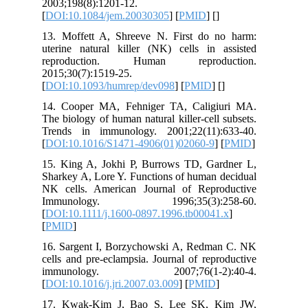
2003;198(8):1201-12.
[
DOI:10.1084/jem.20030305
] [
PMID
] [
]
13. Moffett A, Shreeve N. First do no harm:
uterine natural killer (NK) cells in assisted
reproduction. Human reproduction.
2015;30(7):1519-25.
[
DOI:10.1093/humrep/dev098
] [
PMID
] [
]
14. Cooper MA, Fehniger TA, Caligiuri MA.
The biology of human natural killer-cell subsets.
Trends in immunology. 2001;22(11):633-40.
[
DOI:10.1016/S1471-4906(01)02060-9
] [
PMID
]
15. King A, Jokhi P, Burrows TD, Gardner L,
Sharkey A, Lore Y. Functions of human decidual
NK cells. American Journal of Reproductive
Immunology. 1996;35(3):258-60.
[
DOI:10.1111/j.1600-0897.1996.tb00041.x
]
[
PMID
]
16. Sargent I, Borzychowski A, Redman C. NK
cells and pre-eclampsia. Journal of reproductive
immunology. 2007;76(1-2):40-4.
[
DOI:10.1016/j.jri.2007.03.009
] [
PMID
]
17. Kwak‐Kim J, Bao S, Lee SK, Kim JW,