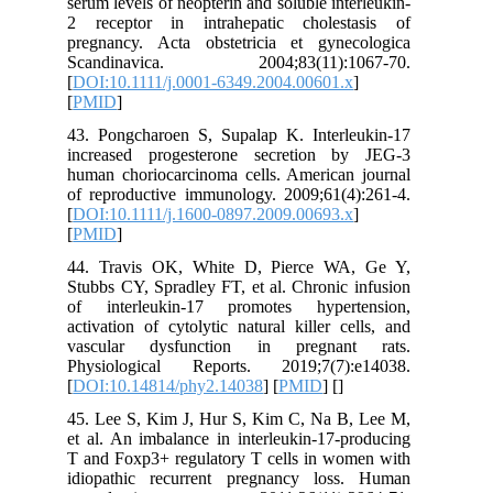
serum levels of neopterin and soluble interleukin-
2 receptor in intrahepatic cholestasis of
pregnancy. Acta obstetricia et gynecologica
Scandinavica. 2004;83(11):1067-70.
[
DOI:10.1111/j.0001-6349.2004.00601.x
]
[
PMID
]
43. Pongcharoen S, Supalap K. Interleukin‐17
increased progesterone secretion by JEG‐3
human choriocarcinoma cells. American journal
of reproductive immunology. 2009;61(4):261-4.
[
DOI:10.1111/j.1600-0897.2009.00693.x
]
[
PMID
]
44. Travis OK, White D, Pierce WA, Ge Y,
Stubbs CY, Spradley FT, et al. Chronic infusion
of interleukin‐17 promotes hypertension,
activation of cytolytic natural killer cells, and
vascular dysfunction in pregnant rats.
Physiological Reports. 2019;7(7):e14038.
[
DOI:10.14814/phy2.14038
] [
PMID
] [
]
45. Lee S, Kim J, Hur S, Kim C, Na B, Lee M,
et al. An imbalance in interleukin-17-producing
T and Foxp3+ regulatory T cells in women with
idiopathic recurrent pregnancy loss. Human