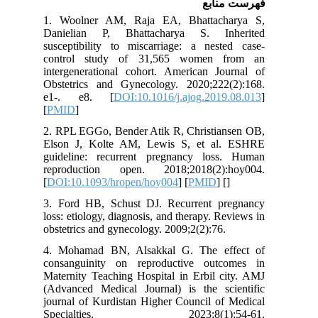
فهرست منابع
1. Woolner AM, Raja EA, Bhattacharya S,
Danielian P, Bhattacharya S. Inherited
susceptibility to miscarriage: a nested case-
control study of 31,565 women from an
intergenerational cohort. American Journal of
Obstetrics and Gynecology. 2020;222(2):168.
e1-. e8. [
DOI:10.1016/j.ajog.2019.08.013
]
[
PMID
]
2. RPL EGGo, Bender Atik R, Christiansen OB,
Elson J, Kolte AM, Lewis S, et al. ESHRE
guideline: recurrent pregnancy loss. Human
reproduction open. 2018;2018(2):hoy004.
[
DOI:10.1093/hropen/hoy004
] [
PMID
] [
]
3. Ford HB, Schust DJ. Recurrent pregnancy
loss: etiology, diagnosis, and therapy. Reviews in
obstetrics and gynecology. 2009;2(2):76.
4. Mohamad BN, Alsakkal G. The effect of
consanguinity on reproductive outcomes in
Maternity Teaching Hospital in Erbil city. AMJ
(Advanced Medical Journal) is the scientific
journal of Kurdistan Higher Council of Medical
Specialties. 2023;8(1):54-61.