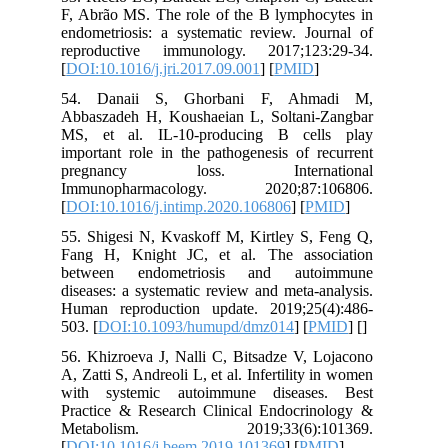
F, Abrão MS. The role of the B lymphocytes in
endometriosis: a systematic review. Journal of
reproductive immunology. 2017;123:29-34.
[
DOI:10.1016/j.jri.2017.09.001
] [
PMID
]
54. Danaii S, Ghorbani F, Ahmadi M,
Abbaszadeh H, Koushaeian L, Soltani-Zangbar
MS, et al. IL-10-producing B cells play
important role in the pathogenesis of recurrent
pregnancy loss. International
Immunopharmacology. 2020;87:106806.
[
DOI:10.1016/j.intimp.2020.106806
] [
PMID
]
55. Shigesi N, Kvaskoff M, Kirtley S, Feng Q,
Fang H, Knight JC, et al. The association
between endometriosis and autoimmune
diseases: a systematic review and meta-analysis.
Human reproduction update. 2019;25(4):486-
503. [
DOI:10.1093/humupd/dmz014
] [
PMID
] [
]
56. Khizroeva J, Nalli C, Bitsadze V, Lojacono
A, Zatti S, Andreoli L, et al. Infertility in women
with systemic autoimmune diseases. Best
Practice & Research Clinical Endocrinology &
Metabolism. 2019;33(6):101369.
[
DOI:10.1016/j.beem.2019.101369
] [
PMID
]