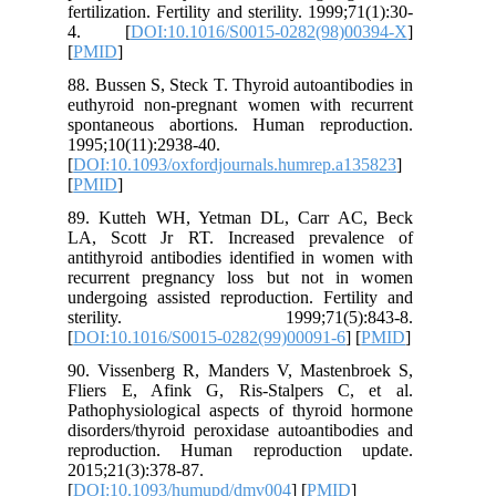
fertilization. Fertility and sterility. 1999;71(1):30-
4. [
DOI:10.1016/S0015-0282(98)00394-X
]
[
PMID
]
88. Bussen S, Steck T. Thyroid autoantibodies in
euthyroid non-pregnant women with recurrent
spontaneous abortions. Human reproduction.
1995;10(11):2938-40.
[
DOI:10.1093/oxfordjournals.humrep.a135823
]
[
PMID
]
89. Kutteh WH, Yetman DL, Carr AC, Beck
LA, Scott Jr RT. Increased prevalence of
antithyroid antibodies identified in women with
recurrent pregnancy loss but not in women
undergoing assisted reproduction. Fertility and
sterility. 1999;71(5):843-8.
[
DOI:10.1016/S0015-0282(99)00091-6
] [
PMID
]
90. Vissenberg R, Manders V, Mastenbroek S,
Fliers E, Afink G, Ris-Stalpers C, et al.
Pathophysiological aspects of thyroid hormone
disorders/thyroid peroxidase autoantibodies and
reproduction. Human reproduction update.
2015;21(3):378-87.
[
DOI:10.1093/humupd/dmv004
] [
PMID
]