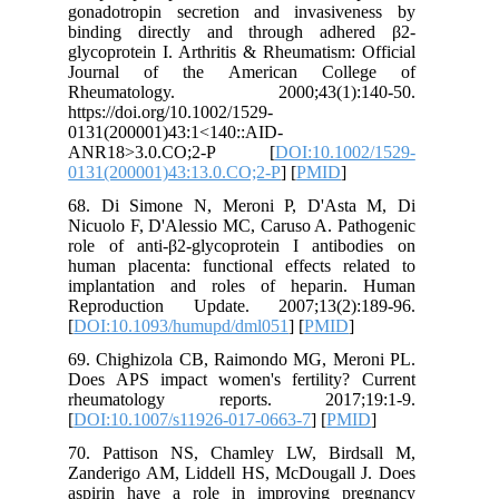
gonadotropin secretion and invasiveness by
binding directly and through adhered β2‐
glycoprotein I. Arthritis & Rheumatism: Official
Journal of the American College of
Rheumatology. 2000;43(1):140-50.
https://doi.org/10.1002/1529-
0131(200001)43:1<140::AID-
ANR18>3.0.CO;2-P [
DOI:10.1002/1529-
0131(200001)43:13.0.CO;2-P
] [
PMID
]
68. Di Simone N, Meroni P, D'Asta M, Di
Nicuolo F, D'Alessio MC, Caruso A. Pathogenic
role of anti-β2-glycoprotein I antibodies on
human placenta: functional effects related to
implantation and roles of heparin. Human
Reproduction Update. 2007;13(2):189-96.
[
DOI:10.1093/humupd/dml051
] [
PMID
]
69. Chighizola CB, Raimondo MG, Meroni PL.
Does APS impact women's fertility? Current
rheumatology reports. 2017;19:1-9.
[
DOI:10.1007/s11926-017-0663-7
] [
PMID
]
70. Pattison NS, Chamley LW, Birdsall M,
Zanderigo AM, Liddell HS, McDougall J. Does
aspirin have a role in improving pregnancy