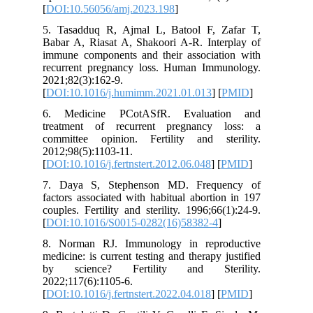
[
DOI:10.56056/amj.2023.198
]
5. Tasadduq R, Ajmal L, Batool F, Zafar T,
Babar A, Riasat A, Shakoori A-R. Interplay of
immune components and their association with
recurrent pregnancy loss. Human Immunology.
2021;82(3):162-9.
[
DOI:10.1016/j.humimm.2021.01.013
] [
PMID
]
6. Medicine PCotASfR. Evaluation and
treatment of recurrent pregnancy loss: a
committee opinion. Fertility and sterility.
2012;98(5):1103-11.
[
DOI:10.1016/j.fertnstert.2012.06.048
] [
PMID
]
7. Daya S, Stephenson MD. Frequency of
factors associated with habitual abortion in 197
couples. Fertility and sterility. 1996;66(1):24-9.
[
DOI:10.1016/S0015-0282(16)58382-4
]
8. Norman RJ. Immunology in reproductive
medicine: is current testing and therapy justified
by science? Fertility and Sterility.
2022;117(6):1105-6.
[
DOI:10.1016/j.fertnstert.2022.04.018
] [
PMID
]