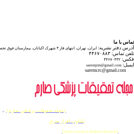
تماس با ما
آدرس دفتر نشریه:
ایران، تهران، انتهای فاز ۳ شهرک اکباتان، بیمارستان فوق تخصصی صارم
تلفن تماس: ۴۴۶۷۰۸۸۳
فکس:
۴۴۶۷۰۴۳۲
ایمیل:
saremjrm@gmail.com
saremcrc@gmail.com
کلیه حقوق این وب سایت متعلق به
{مجله تحقيقات پزشكي صارم}
م
ی
طراحی و برنامه نویسی :
یکتاوب افزار شرق
{
}
© 2026 CC BY-NC 4.0 |
Sarem Journal of Medicine Research