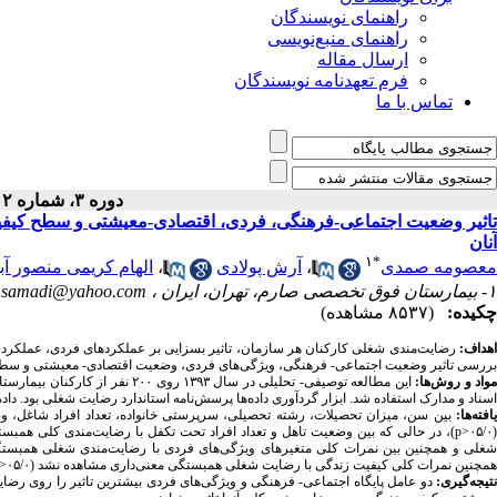
راهنمای نویسندگان
راهنمای منبع‌نویسی
ارسال مقاله
فرم تعهدنامه نویسندگان
تماس با ما
دوره ۳، شماره ۲ - ( ۱۳۹۷ )
تاثیر وضعیت اجتماعی-فرهنگی، فردی،‌ اقتصادی-معیشتی و سطح کی
آنان
۱
*
معصومه صمدی
،
آرش پولادی
،
الهام کریمی منصور آبا
۱- بیمارستان فوق تخصصی صارم، تهران، ایران ،
.samadi@yahoo.com
چکیده:
(۸۵۳۷ مشاهده)
هداف:
رضایت‌مندی شغلی کارکنان هر سازمان، تاثیر بسزایی بر عملکردهای فردی، عملکرد کل
بررسی تاثیر وضعیت اجتماعی- فرهنگی، ویژگی‌های فردی،‌ وضعیت اقتصادی- معیشتی و سطح
واد و روش‌ها:
این مطالعه توصیفی- تحلیلی در س
اسناد و مدارک استفاده شد. ابزار گردآوری داده‌ها پرسش‌نامه استاندارد رضایت شغلی بود. داد
افته‌‌ها:
بین سن، میزان تحصیلات، رشته تحصیلی، سرپرستی خانواده، تعداد افراد شاغل، 
(۰۵/
p>
)، در حالی که بین وضعیت تاهل و تعداد افراد تحت تکفل با رضایت‌مندی کلی همبستگی
غلی و همچنین بین نمرات کلی متغیرهای ویژگی‌های فردی با رضایت‌مندی شغلی همبستگی م
همچنین نمرات کلی کیفیت زندگی با رضایت شغلی همبستگی معنی‌داری مشاهده نشد (۰۵/۰
>
تیجه‌گیری:
دو عامل پایگاه اجتماعی- فرهنگی و ویژگی‌های فردی بیشترین تاثیر را روی رض