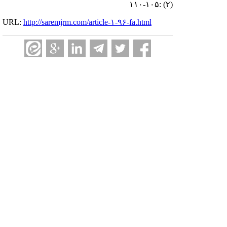
(۲) :۱۰۵-۱۱۰
URL:
http://saremjrm.com/article-۱-۹۶-fa.html