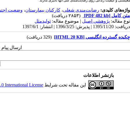
معیشتی و کیفیت زندگی روی رضایت‌مندی کلی آنها تاثیری ندارند.
واژه‌های کلیدی:
رضایت‌مندی شغلی
،
کارکنان بیمارستان
،
وضعیت اجتم
متن کامل
[PDF 482 kb]
(۲۸۵۳ دریافت)
نوع مقاله:
پژوهشی اصيل
| موضوع مقاله:
تولیدمثل
دریافت: 1395/11/20 | پذیرش: 1396/3/25 | انتشار: 1397/6/1
چکيده گسترده انگلیسی [HTML 20 KB]
(329 دریافت)
ارسال پیام 
بازنشر اطلاعات
این مقاله تحت شرایط
 International License