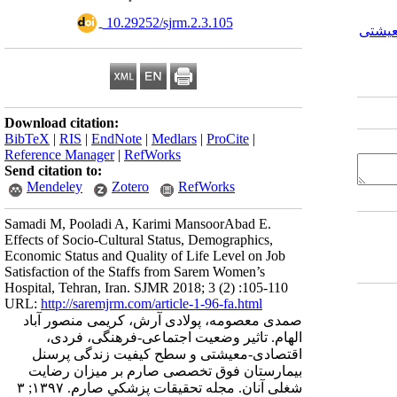
‎ 10.29252/sjrm.2.3.105
عیشتی
Download citation:
BibTeX
|
RIS
|
EndNote
|
Medlars
|
ProCite
|
Reference Manager
|
RefWorks
Send citation to:
Mendeley
Zotero
RefWorks
Samadi M, Pooladi A, Karimi MansoorAbad E.
Effects of Socio-Cultural Status, Demographics,
Economic Status and Quality of Life Level on Job
Satisfaction of the Staffs from Sarem Women’s
Hospital, Tehran, Iran. SJMR 2018; 3 (2) :105-110
URL:
http://saremjrm.com/article-1-96-fa.html
صمدی معصومه، پولادی آرش، کریمی منصور آباد
الهام. تاثیر وضعیت اجتماعی-فرهنگی، فردی،‌
اقتصادی-معیشتی و سطح کیفیت زندگی پرسنل
بیمارستان فوق تخصصی صارم بر میزان رضایت
شغلی آنان. مجله تحقيقات پزشكي صارم. ۱۳۹۷; ۳