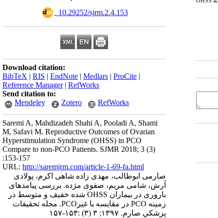
به
OHSS
‎ 10.29252/sjrm.2.4.153
Download citation:
BibTeX
|
RIS
|
EndNote
|
Medlars
|
ProCite
|
Reference Manager
|
RefWorks
Send citation to:
Mendeley
Zotero
RefWorks
Saremi A, Mahdizadeh Shahi A, Pooladi A, Shami
M, Safavi M. Reproductive Outcomes of Ovarian
Hyperstimulation Syndrome (OHSS) in PCO
Compare to non-PCO Patients. SJMR 2018; 3 (3)
:153-157
URL:
http://saremjrm.com/article-1-69-fa.html
صارمی ابوطالب، مهدی زاده شاهی اکرم، پولادی
آرش، شامی مریم، صفوی مژده. بررسی پیامدهای
باروری در بیماران OHSS شده خفیف و متوسط در
زمینه PCO در مقایسه با غیرPCO. مجله تحقيقات
پزشكي صارم. ۱۳۹۷; ۳ (۳) :۱۵۳-۱۵۷