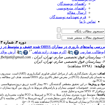
راهنمای نویسندگان
راهنمای منبع‌نویسی
ارسال مقاله
فرم تعهدنامه نویسندگان
تماس با ما
دوره ۳، شماره ۳ - ( ۱۳۹۷ )
بررسی پیامدهای باروری در بیماران OHSS شده خفیف و متوسط در زمینه PCO در مقایسه با غیرPCO
۱
*
ابوطالب صارمی
،
اکرم مهدی زاده شاهی
،
آرش پولاد
۱- بیمارستان فوق تخصصی صارم، تهران، ایران ،
fbehjati@gmail.com
۲- بیمارستان فوق تخصصی صارم، تهران، ایران
چکیده:
(۸۷۹۸ مشاهده)
هداف:
تحریک تخمک‌گذاری یکی از مراحل اصلی فناوری کمک‌باروری
(ART)
است. سندروم ب
ه تخمدان پلی‌کیستیک
(PCO)
در معرض خطر بالاتری برای
OHSS
هستند. هدف این مطالعه بر
به
PCO
بود.
واد و روش‌ها:
در این تحقیق مقطعی گذشته‌نگر، ۳۲۱ بیمار کاندید تزریق درون‌سیتوپلاسمی اسپرم
ررسی شدند. خصوصیات عمومی بیماران و پارامترهای مربوط به بارروی بین گروه بیماران دا
نرم‌افزار
SPSS ۱۳
تجزیه و تحلیل شدند.
افته‌ها:
متوسط دوره بستری بیماران مبتلا به
PCO
و غیرمبتلا به
PCO
تفاوت معنی‌داری داشت (۰۲
شان داد (۰/۰۰۰۱
p
). میانگین تعداد جنین منتقل‌شده در گروه غیرمبتلا به
PCO
در مقایسه با گر
PCO
(۱۱/۸%) و بیماران غیرمبتلا به
PCO
(۱۴/۲%) مشاهده نشد (۰/۶۰۲=
p
).