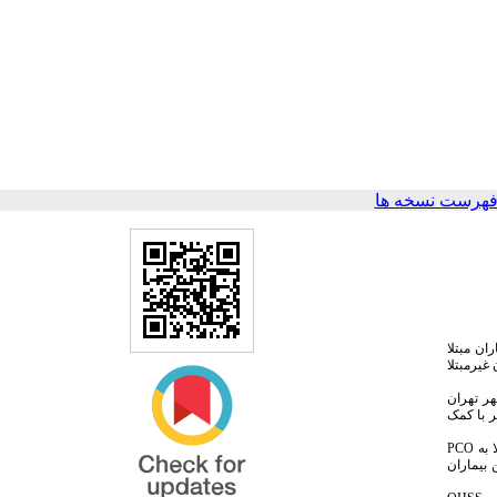
فهرست نسخه ها
ان مبتلا
 غیرمبتلا
رم شهر تهران
 با کمک
 به
PCO
 بیماران