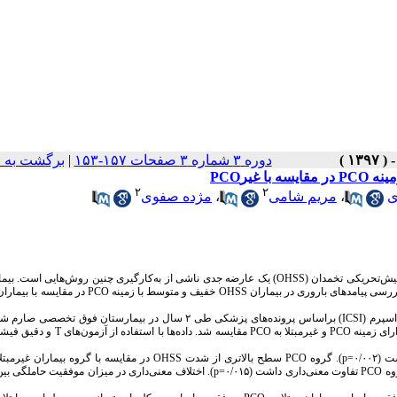
دوره ۳ شماره ۳ صفحات ۱۵۷-۱۵۳
|
برگشت به 
۲
۲
ی
،
مریم شامی
،
مژده صفوی
یش‌تحریکی تخمدان
(OHSS)
یک عارضه جدی ناشی از به‌کارگیری چنین روش‌هایی است. بیمار
رسی پیامدهای باروری در بیماران
OHSS
خفیف و متوسط با زمینه
PCO
در مقایسه با بیماران
(ICSI)
براساس پرونده‌های پزشکی طی ۲ سال در بیمارستان فوق تخصصی صا
رای زمینه
PCO
و غیرمبتلا به
PCO
مقایسه شد. داده‌ها با استفاده از آزمون‌های
T
و دقیق فیشر
۰/۰=
p
). گروه
PCO
سطح بالاتری از شدت
OHSS
در مقایسه با گروه بیماران غیرمبتلا
وه
PCO
تفاوت معنی‌داری داشت (۰/۰۱۵=
p
). اختلاف معنی‌داری در میزان موفقیت حاملگی بین