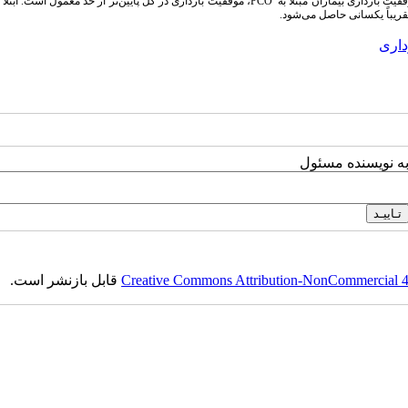
فقیت بارداری بیماران مبتلا به
PCO
، موفقیت بارداری در کل پایین‌تر از حد معمول است. ابتلا 
ریباً یکسانی حاصل می‌شود.
داری
به نویسنده مسئول
Creative Commons Attribution-NonCommercial 4.0
قابل بازنشر است.