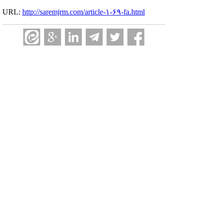
URL:
http://saremjrm.com/article-۱-۶۹-fa.html