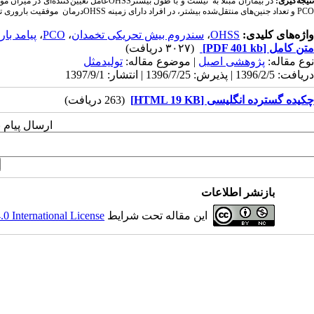
تیجه‌گیری:
در بیماران مبتلا به
نیست و با طول بیشتر
OHSS
عامل تعیین‌کننده‌ای در میزان مو
PCO
و تعداد جنین‌های منتقل‌شده بیشتر، در افراد دارای زمینه
OHSS
درمان
موفقیت باروری تق
واژه‌های کلیدی:
OHSS
،
سندروم بیش تحریکی تخمدان
،
PCO
،
پیامد بار
متن کامل
[PDF 401 kb]
(۳۰۲۷ دریافت)
نوع مقاله:
پژوهشی اصيل
| موضوع مقاله:
تولیدمثل
دریافت: 1396/2/5 | پذیرش: 1396/7/25 | انتشار: 1397/9/1
چکيده گسترده انگلیسی [HTML 19 KB]
(263 دریافت)
ارسال پیام 
بازنشر اطلاعات
این مقاله تحت شرایط
 International License