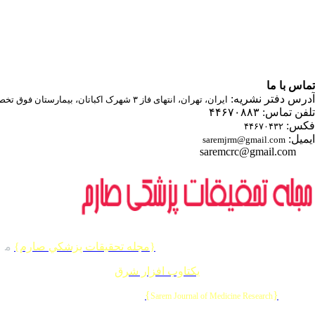
تماس با ما
آدرس دفتر نشریه:
ایران، تهران، انتهای فاز ۳ شهرک اکباتان، بیمارستان فوق تخصصی صارم
تلفن تماس: ۴۴۶۷۰۸۸۳
فکس:
۴۴۶۷۰۴۳۲
ایمیل:
saremjrm@gmail.com
saremcrc@gmail.com
کلیه حقوق این وب سایت متعلق به
{مجله تحقيقات پزشكي صارم}
م
ی
طراحی و برنامه نویسی :
یکتاوب افزار شرق
{
}
© 2026 CC BY-NC 4.0 |
Sarem Journal of Medicine Research