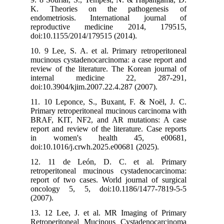
K. Theories on the pathogenesis of
endometriosis. International journal of
reproductive medicine 2014, 179515,
doi:10.1155/2014/179515 (2014).
10. 9 Lee, S. A. et al. Primary retroperitoneal
mucinous cystadenocarcinoma: a case report and
review of the literature. The Korean journal of
internal medicine 22, 287-291,
doi:10.3904/kjim.2007.22.4.287 (2007).
11. 10 Leponce, S., Buxant, F. & Noël, J. C.
Primary retroperitoneal mucinous carcinoma with
BRAF, KIT, NF2, and AR mutations: A case
report and review of the literature. Case reports
in women's health 45, e00681,
doi:10.1016/j.crwh.2025.e00681 (2025).
12. 11 de León, D. C. et al. Primary
retroperitoneal mucinous cystadenocarcinoma:
report of two cases. World journal of surgical
oncology 5, 5, doi:10.1186/1477-7819-5-5
(2007).
13. 12 Lee, J. et al. MR Imaging of Primary
Retroperitoneal Mucinous Cystadenocarcinoma