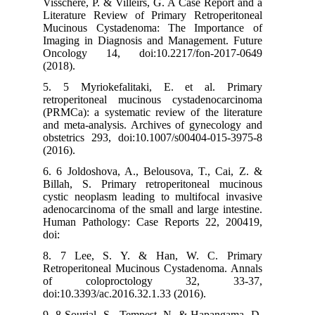
Visschere, P. & Villeirs, G. A Case Report and a
Literature Review of Primary Retroperitoneal
Mucinous Cystadenoma: The Importance of
Imaging in Diagnosis and Management. Future
Oncology 14, doi:10.2217/fon-2017-0649
(2018).
5. 5 Myriokefalitaki, E. et al. Primary
retroperitoneal mucinous cystadenocarcinoma
(PRMCa): a systematic review of the literature
and meta-analysis. Archives of gynecology and
obstetrics 293, doi:10.1007/s00404-015-3975-8
(2016).
6. 6 Joldoshova, A., Belousova, T., Cai, Z. &
Billah, S. Primary retroperitoneal mucinous
cystic neoplasm leading to multifocal invasive
adenocarcinoma of the small and large intestine.
Human Pathology: Case Reports 22, 200419,
doi:
8. 7 Lee, S. Y. & Han, W. C. Primary
Retroperitoneal Mucinous Cystadenoma. Annals
of coloproctology 32, 33-37,
doi:10.3393/ac.2016.32.1.33 (2016).
9. 8 Sourial, S., Tempest, N. & Hapangama, D.