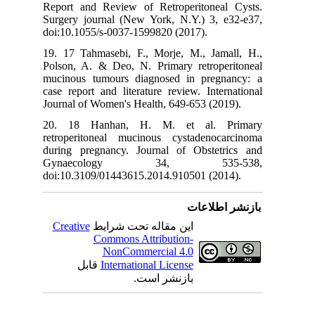
Report and Review of Retroperitoneal Cysts.
Surgery journal (New York, N.Y.) 3, e32-e37,
doi:10.1055/s-0037-1599820 (2017).
19. 17 Tahmasebi, F., Morje, M., Jamall, H.,
Polson, A. & Deo, N. Primary retroperitoneal
mucinous tumours diagnosed in pregnancy: a
case report and literature review. International
Journal of Women's Health, 649-653 (2019).
20. 18 Hanhan, H. M. et al. Primary
retroperitoneal mucinous cystadenocarcinoma
during pregnancy. Journal of Obstetrics and
Gynaecology 34, 535-538,
doi:10.3109/01443615.2014.910501 (2014).
بازنشر اطلاعات
Creative
این مقاله تحت شرایط
Commons Attribution-
NonCommercial 4.0
قابل
International License
بازنشر است.