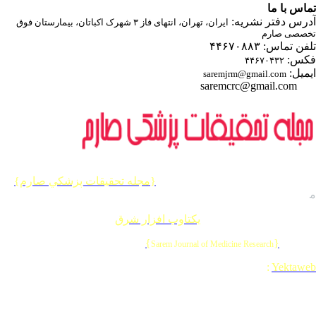
اس با ما
درس دفتر نشریه
ایران، تهران، انتهای فاز ۳ شهرک اکباتان، بیمارستان فوق
صصی صارم
ن تماس: ۴۴۶۷۰۸۸۳
کس
۴۴۶۷۰۴۳۲
یمیل
saremjrm@gmail.com
saremcrc@gmail.com
یه حقوق این وب سایت متعلق به
{مجله تحقيقات پزشكي صارم}
ی باشد
طراحی و برنامه نویسی
یکتاوب افزار شرق
{
}
© 202
Sarem Journal of Medicine Research
Designed & Developed by
:
Yektaw