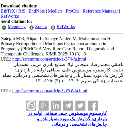
Download citation:
BibTeX
|
RIS
|
EndNote
|
Medlars
|
ProCite
|
Reference Manager
|
RefWorks
Send citation to:
Mendeley
Zotero
RefWorks
Nateghi M R, Alijani L, Sanaye Naderi M, Mohammadian H.
Primary Retroperitoneal Mucinous Cystadenocarcinoma in
Pregnancy (PRMC): A Very Rare Case Report, Diagnostic and
Therapeutic Challenges. SJMR 2025; 10 (3) : 3
URL:
http://saremjrm.com/article-1-374-fa.html
ناطقی محمدرضا، علیجانی لیلا، صنایع نادری مریم، محمدیان
حدیث. کارسینوم موسینوس خلف صفاقی اولیه در بارداری:
گزارش یک مورد بسیار نادر و چالش‌های تشخیصی و درمانی. مجله
تحقيقات پزشكي صارم. ۱۴۰۴; ۱۰ (۳) :۱۲۵-۱۳۰
URL:
http://saremjrm.com/article-۱-۳۷۴-fa.html
کارسینوم موسینوس خلف صفاقی اولیه در
بارداری: گزارش یک مورد بسیار نادر و
چالش‌های تشخیصی و درمانی