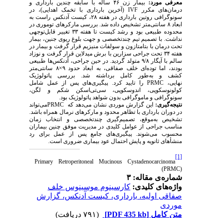
بیمار زن ۴۶ ساله با سابقه چندین بارداری و
:
معرفی مورد
(آخرین بارداری با تخمک اهدایی)، در
IVF
درمان‌های مکرر
سونوگرافی روتین بارداری در هفته ۲۸، کیست آدنکس راست به
ابعاد ۸ سانتی‌متر تشخیص داده شد. بررسی مارکرهای توموری در
محدوده طبیعی بود و رشد کیست تا هفته ۳۳ تغییر قابل‌توجهی
نداشت. با تصمیم تیم چندتخصصی و جهت بلوغ ریوی جنین، بیمار
تحت درمان با بتامتازون و سولفات منیزیم قرار گرفت و بیمار در
هفته ۳۴ تحت جراحی سزارین با برش میدلاین قرار گرفت و نوزاد
سالم با آپگار ۹/۸ متولد گردید. در حین جراحی، آدنکس‌ها طبیعی
بودند، اما توده‌ای خلف صفاقی، به ابعاد حدود ۹×۸ سانتی‌متر
کشف و به‌طور کامل برداشته شد. بررسی پاتولوژیک
را تایید کرد. پیگیری‌های پس از عمل شامل
PRMC
نهایی،
کولونوسکوپی، اندوسکوپی، سی‌تی‌اسکن شکم و لگن،
.
سونوگرافی و ماموگرافی بدون شواهد پاتولوژیک بود
می‌تواند
PRMC
این گزارش موردی نشان می‌دهد که
نتیجه‌گیری:
در دوران بارداری با تظاهر محدود و مارکرهای نرمال همراه باشد.
تشخیص به‌موقع، تصمیم‌گیری چندتخصصی و انتخاب زمان
مناسب جراحی از عوامل کلیدی در مدیریت موفق چنین بیماران
محسوب می‌شوند. پیگیری‌های جامع پس از عمل برای رد
.
منشأهای ثانویه و پایش احتمال عود بیماری ضروری است
[1]
Primary Retroperitoneal Mucinous Cystadenocarcinoma
(PRMC)
شماره‌ی مقاله: ۳
واژه‌های کلیدی:
کارسینوم موسینوس خلف
صفاقی اولیه، بارداری، کیست آدنکس، گزارش
موردی
(۷۹۱ دریافت)
[PDF 435 kb]
متن کامل