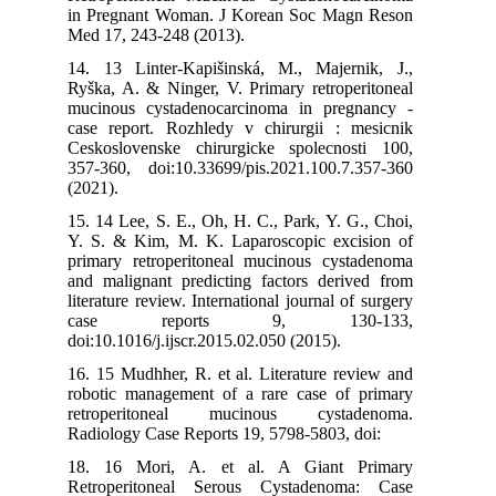
in Pregnant Woman. J Korean Soc Magn Reson
Med 17, 243-248 (2013).
14. 13 Linter-Kapišinská, M., Majernik, J.,
Ryška, A. & Ninger, V. Primary retroperitoneal
mucinous cystadenocarcinoma in pregnancy -
case report. Rozhledy v chirurgii : mesicnik
Ceskoslovenske chirurgicke spolecnosti 100,
357-360, doi:10.33699/pis.2021.100.7.357-360
(2021).
15. 14 Lee, S. E., Oh, H. C., Park, Y. G., Choi,
Y. S. & Kim, M. K. Laparoscopic excision of
primary retroperitoneal mucinous cystadenoma
and malignant predicting factors derived from
literature review. International journal of surgery
case reports 9, 130-133,
doi:10.1016/j.ijscr.2015.02.050 (2015).
16. 15 Mudhher, R. et al. Literature review and
robotic management of a rare case of primary
retroperitoneal mucinous cystadenoma.
Radiology Case Reports 19, 5798-5803, doi:
18. 16 Mori, A. et al. A Giant Primary
Retroperitoneal Serous Cystadenoma: Case