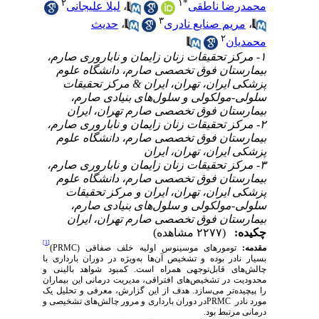
۲
۱
*
لیلا علیجانی
،
محمدرضا ناطقی
۳
حدیث
،
مریم صنایع نادری
،
۲
محمدیان
۱- مرکز تحقیقات زنان زایمان و ناباروری صارم،
بیمارستان فوق تخصصی صارم، دانشگاه علوم
پزشکی ایران، تهران، ایران & مرکز تحقیقات
سلولی-مولکولی و سلول‌های بنیادی صارم،
بیمارستان فوق تخصصی صارم تهران، ایران
۲- مرکز تحقیقات زنان زایمان و ناباروری صارم،
بیمارستان فوق تخصصی صارم، دانشگاه علوم
پزشکی ایران، تهران، ایران
۳- مرکز تحقیقات زنان زایمان و ناباروری صارم،
بیمارستان فوق تخصصی صارم، دانشگاه علوم
پزشکی ایران، تهران، ایران و مرکز تحقیقات
سلولی-مولکولی و سلول‌های بنیادی صارم،
بیمارستان فوق تخصصی صارم تهران، ایران
چکیده:
(۲۲۷۷ مشاهده)
[1]
)
PRMC
تومورهای موسینوس اولیه خلف صفاقی (
مقدمه:
بسیار نادر بوده و تشخیص آن‌ها به‌ویژه در دوران بارداری با
چالش‌های قابل‌توجهی همراه است. کمبود شواهد بالینی و
محدودیت در تشخیص‌های افتراقی، مدیریت درمانی این بیماران
را پیچیده‌تر می‌سازد. هدف از این گزارش، معرفی و تحلیل یک
در دوران بارداری و مرور چالش‌های تشخیصی و
PRMC
مورد نادر
درمانی مرتبط بود.