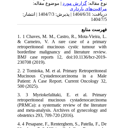
نوع مقاله:
گزارش مورد
| موضوع مقاله:
مراقبت‌های بارداری
دریافت: 1404/6/31 | پذیرش: 1404/7/3 | انتشار:
1404/7/5
فهرست منابع
1. 1 Chaves, M. M., Castro, R., Mota-Vieira, L.
& Carneiro, V. A rare case of a primary
retroperitoneal mucinous cystic tumour with
borderline malignancy and literature review.
BMJ case reports 12, doi:10.1136/bcr-2019-
230708 (2019).
2. 2 Tomioka, M. et al. Primary Retroperitoneal
Mucinous Cystadenocarcinoma in a Male
Patient: A Case Report. Current Oncology 32,
500 (2025).
3. 3 Myriokefalitaki, E. et al. Primary
retroperitoneal mucinous cystadenocarcinoma
(PRMCa): a systematic review of the literature
and meta-analysis. Archives of gynecology and
obstetrics 293, 709-720 (2016).
4. 4 Pesapane, F., Renterghem, S., Patella, F., De