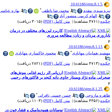
‎ 10.61186/sjrm.8.1.5
*
یره سیدی مقدم
،
محمدرضا ناطقی
،
بهاره عباسی
،
الهام کریمی منصور آباد
کیده
(۴۷۶۱ مشاهده)
|
متن کامل (PDF)
(۳۰۱۵ دریافت)
کاربرد لیزرهای مختلف در درمان
اباروری مردان و زنان: مطالعه مروری
‎ 10.61186/sjrm.8.1.13
*
هشید یغماییان مهابادی
،
محمود خاکساری مهابادی
کیده
(۴۷۱۳ مشاهده)
|
متن کامل (PDF)
(۲۸۲۱ دریافت)
ارزیابی اثر رژیم غذایی موش‌های
حرایی ماده نژاد ویستار حاوی دانه کنجد بر فاکتورهای رحمی
‎ 10.61186/sjrm.8.1.25
*
اهره مازوچی
،
حسن حسنی بافرانی
کیده
(۴۳۵۶ مشاهده)
|
متن کامل (PDF)
(۱۱۰۳ دریافت)
نوسانات همودینامیک و فشارخون در