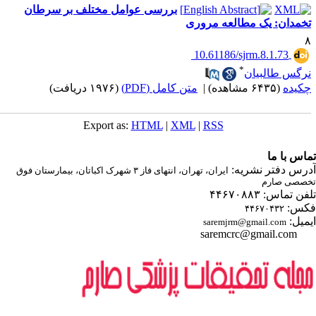
بررسی عوامل مختلف بر سرطان
خمدان: یک مطالعه مروری
‎ 10.61186/sjrm.8.1.73
*
رگس طالبیان
کیده
(۶۴۳۵ مشاهده)
|
متن کامل (PDF)
(۱۹۷۶ دریافت)
Export as:
HTML
|
XML
|
RSS
اس با ما
رس دفتر نشریه:
ایران، تهران، انتهای فاز ۳ شهرک اکباتان، بیمارستان فوق
صصی صارم
ن تماس: ۴۴۶۷۰۸۸۳
س:
۴۴۶۷۰۴۳۲
میل:
saremjrm@gmail.com
saremcrc@gmail.com