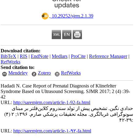
‎ 10.29252/sjrm.2.1.39
Download citation:
BibTeX
|
RIS
|
EndNote
|
Medlars
|
ProCite
|
Reference Manager
|
RefWorks
Send citation to:
Mendeley
Zotero
RefWorks
Hadadi N. Case Report of Prenatal Diagnosis of Klinefelter
Syndrome Based on Ultrasound Screening. SJMR 2017; 2 (4) :39-
42
URL:
http://saremjrm.com/article-1-92-fa.html
حدادی نگین. تشخیص پیش از تولد سندروم کلاین‌فلتر بر مبنای
سونوگرافی غربالگری. مجله تحقيقات پزشكي صارم. ۱۳۹۶; ۲ (۴)
:۳۹-۴۲
URL:
http://saremjrm.com/article-۱-۹۲-fa.html