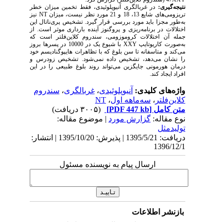
نتیجه‌گیری:
در غربالگری آنیوپلوئیدی، فقط تخمین میزان خطر
تریزومی‌های شایع 13، 18 و 21 مورد نظر نیست، میزان
NT
نیز
به‌طور مجزا باید مورد بررسی قرار گیرد. تشخیص پری‌ناتال این
اختلالات در برنامه‌ریزی و پروگنوز آینده بارداری موثر است. از
جمله آن اختلالات کروموزومی، سندروم کلاین‌فلتر است که
به‌صورت کاریوتایپ
XXY
با شیوع یک در 10000 در پسرها بروز
می‌کند و متاسفانه تا سن بلوغ که با تظاهرات هایپوگنادیسم خود
را نشان می‌دهد، تشخیص داده نمی‌شود. تشخیص زودرس و
درمان هورمونی جایگزین می‌تواند روند بلوغ طبیعی را در این
افراد ایجاد کند.
واژه‌های کلیدی:
آنیوپلوئیدی
،
غربالگری
،
سندروم
کلاین‌فلتر
،
سه‌ماهه اول
،
NT
متن کامل
[PDF 447 kb]
(۳۰۰۵ دریافت)
نوع مقاله:
گزارش مورد
| موضوع مقاله:
تولیدمثل
دریافت: 1395/5/21 | پذیرش: 1395/10/20 | انتشار:
1396/12/1
ارسال پیام به نویسنده مسئول
بازنشر اطلاعات