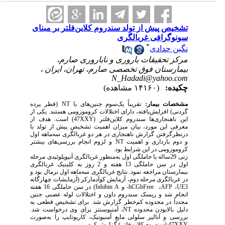
تشخیص پیش از تولد سندروم کلاین‌فلتر بر مبنای
سونوگرافی غربالگری
*
نگین حدادی
مرکز تحقیقات باروری و ناباروری صارم،
بیمارستان فوق تخصصی صارم، تهران، ایران ،
N_Hadadi@yahoo.com
چکیده:
(۱۴۱۶۰ مشاهده)
مشخصات بیمار:
تقریباً یک‌سوم جنین‌های با
NT
(قطر پرده‌
گردنی) افزایش‌یافته، دارای اختلالات کروموزومی هستند. یکی از
این ناهنجاری‌ها سندروم کلاین‌فلتر
(47XXY)
است. هدف از
معرفی این مورد، بیان میزان اهمیت تشخیص پیش از تولد با
درنظرگرفتن گزارش ناهنجاری در هر دو غربالگری سه‌ماهه اول
و دوم بارداری و اهمیت
NT
و لزوم انجام بررسی‌های بیشتر
کروموزومی در این شرایط بود.
زنی 29ساله با حاملگی اول به‌منظور غربالگری آنیوپلوئیدی مرحله
اول در سن حاملگی 13 هفته و 2 روز به کلینیک غربالگری
بیمارستان مراجعه نمود. نتایج غربالگری سه‌ماهه اول نرمال بود و
در غربالگری مرحله دوم، آزمایش کوآدمارکر (آزمایشات چهارگانه
UE3
،
AFP
،
Free
b
-hCG
و
Inhibin A
) در سن حاملگی 16 هفته
انجام شد و ریسک سندروم داون و اختلالات لوله عصبی جنین
مجدداً در محدوده کم‌خطر گزارش شد. برای تشخیص قطعی به
دلیل بالابودن محدوده
NT
، آمنیوسنتز برای وی درخواست شد.
بررسی و آنالیز سلولی مایع آمنیوتیک، کاریوتایپ را به‌صورت
XXY
47 (سندروم کلاین‌فلتر) گزارش کرد.