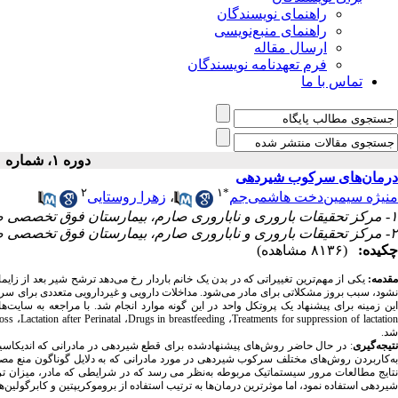
راهنمای نویسندگان
راهنمای منبع‌نویسی
ارسال مقاله
فرم تعهدنامه نویسندگان
تماس با ما
دوره ۱، شماره ۱ - ( ۱۳۹۵ )
درمان‌های سرکوب شیردهی
۲
۱
*
منیژه سیمین‌دخت هاشمی‌جم
،
زهرا روستایی
۱- مرکز تحقیقات باروری و ناباروری صارم، بیمارستان فوق تخصصی صارم، تهران، ایران ،
۲- مرکز تحقیقات باروری و ناباروری صارم، بیمارستان فوق تخصصی صارم، تهران، ایران
چکیده:
(۸۱۳۶ مشاهده)
قدمه:
یکی از مهم‌ترین تغییراتی که در بدن یک خانم باردار رخ می‌دهد ترشح شیر بعد از زایما
نشود، سبب بروز مشکلاتی برای مادر می‌شود. مداخلات دارویی و غیردارویی متعددی برای سرک
ین زمینه برای پیشنهاد یک پروتکل واحد در این گونه موارد انجام شد. با مراجعه به سایت‌
Loss
،
Lactation after Perinatal
،
Drugs in breastfeeding
،
Treatments for suppression of lactatio
شد.
نتیجه‌گیری
: در حال حاضر روش‌های پیشنهادشده برای قطع شیردهی در مادرانی که اندیکاسیون‌ه
به‌کاربردن روش‌های مختلف سرکوب شیردهی در مورد مادرانی که به دلایل گوناگون منع مص
نتایج مطالعات مرور سیستماتیک مربوطه به‌نظر می رسد که در شرایطی که مادر، میزان ت
شیردهی استفاده نمود، اما موثرترین درمان‌ها به ترتیب استفاده از بروموکریپتین و کابرگولی