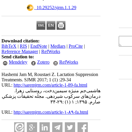
‎ 10.29252/sjrm.1.1.29
Download citation:
BibTeX
|
RIS
|
EndNote
|
Medlars
|
ProCite
|
Reference Manager
|
RefWorks
Send citation to:
Mendeley
Zotero
RefWorks
Hashemi Jam M, Roustaei Z. Lactation Suppression
Treatments. SJMR 2017; 1 (1) :29-34
URL:
http://saremjrm.com/article-1-89-fa.html
هاشمی‌جم منیژه سیمین‌دخت، روستایی زهرا.
درمان‌های سرکوب شیردهی. مجله تحقيقات پزشكي
صارم. ۱۳۹۵; ۱ (۱) :۲۹-۳۴
URL:
http://saremjrm.com/article-۱-۸۹-fa.html