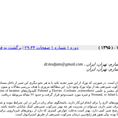
دوره ۱ شماره ۱ صفحات ۳۴-۲۹
|
برگشت به ف
dr.msdjam@gmail.com
ن است. در صورتی که نوزاد از این شیر تغذیه نکند یا به هر نحو دیگری این شیر از داخل پستان‌
وب شیردهی بعد از تولد نوزاد وجود دارد. این مطالعه مروری با هدف بررسی مقالات و متون 
های معتبر و علمی
sciencedirect
،
Cochrane
،
Elsevier
و
Pubmed
کلیدواژه‌های
ion of lactation
Neonatal, or Infant 
و غیره مورد جست‌وجو قرار گرفت و حدود ۲۶ مقاله مرب
ای لازم را برای انجام این‌کار دارند، پاسخگوی تمام زنان درگیر در این شرایط نبوده و ش
رف شیر دارند، می‌تواند در مدیریت هر چه بهتر سرکوب شیردهی کمک شایانی داشته باشد.
رشح شیر کمی دارد، بهتر است به‌علت عوارض کمتری که دارد از روش‌های غیردارویی برا
ن‌ها بوده، ولی هنوز هم رایج‌ترین درمان سرکوب شیردهی از طریق استرادیول است.