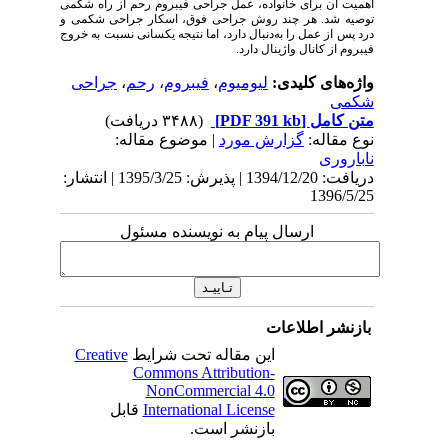
اهمیت آن برای خانواده، عمل جراحی فیبروم رحم از راه شکمی
توصیه شد. هر چند روش جراحی فوق، اسکار جراحی شکمی و
درد پس از عمل را به‌دنبال دارد، اما نتیجه یکسانی نسبت به خروج
فیبروم از کانال واژینال دارد.
واژه‌های کلیدی:
لیومیوم
،
فیبروم
،
رحم
،
جراحی
شکمی
متن کامل
[PDF 391 kb]
(۳۴۸۸ دریافت)
نوع مقاله:
گزارش مورد
| موضوع مقاله:
ناباروری
دریافت: 1394/12/20 | پذیرش: 1395/3/25 | انتشار:
1396/5/25
ارسال پیام به نویسنده مسئول
بازنشر اطلاعات
این مقاله تحت شرایط
Creative
Commons Attribution-
NonCommercial 4.0
International License
قابل
بازنشر است.