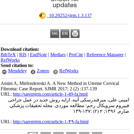
‎ 10.29252/sjrm.1.3.137
Download citation:
BibTeX
|
RIS
|
EndNote
|
Medlars
|
ProCite
|
Reference Manager
|
RefWorks
Send citation to:
Mendeley
Zotero
RefWorks
Amini A, Mirfendereski A. A New Method in Uterine Cervical
Fibroma: Case Report. SJMR 2017; 2 (2) :137-139
URL:
http://saremjrm.com/article-1-49-fa.html
امینی علی، میرفندرسکی آتیه. ارایه روش جدید در عمل جراحی
فیبروم سرویکال رحم: مطالعه موردی. مجله تحقيقات پزشكي
صارم. ۱۳۹۶; ۲ (۲) :۱۳۷-۱۳۹
URL:
http://saremjrm.com/article-۱-۴۹-fa.html