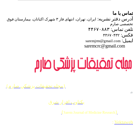
اس با ما
رس دفتر نشریه:
ایران، تهران، انتهای فاز ۳ شهرک اکباتان، بیمارستان فوق
صصی صارم
ن تماس: ۴۴۶۷۰۸۸۳
س:
۴۴۶۷۰۴۳۲
میل:
saremjrm@gmail.com
saremcrc@gmail.com
یه حقوق این وب سایت متعلق به
{مجله تحقيقات پزشكي صارم}
 باشد.
احی و برنامه نویسی :
یکتاوب افزار شرق
{
}
© 202
Sarem Journal of Medicine Research
Designed & Developed by
:
Yektaw