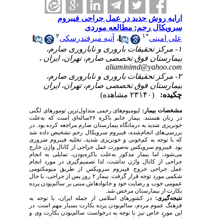
ارایه روش جدید در عمل جراحی فیبروم
سرویکال رحم: مطالعه موردی
۲
۱
*
علی امینی
،
آتیه میرفندرسکی
۱- مرکز تحقیقات باروری و ناباروری صارم،
بیمارستان فوق تخصصی صارم، تهران، ایران ،
aliaminimd@yahoo.com
۲- مرکز تحقیقات باروری و ناباروری صارم،
بیمارستان فوق تخصصی صارم، تهران، ایران
چکیده:
(۲۳۱۴۰ مشاهده)
مشخصات بیمار:
لیومیوم‌های رحمی متداول‌ترین تومورهای لگنی
در زنان هستند. بیمار خانم باکره ۲۶ساله‌­ای است که به‌علت
خونریزی شدید به درمانگاه بیمارستان صارم مراجعه کرده بود. در
بررسی‌­های انجام‌شده، فیبروم سرویکال رحم تشخیص داده شد
که با توجه به کم‌خونی و خونریزی شدید، تخلیه فیبروم ضروری
بود. فیبروم سرویکس به‌صورت عمل جراحی از کانال واژن خارج
می‌شود، اما بیمار مذکور به‌علت باکره‌بودن، تمایلی به انجام
جراحی از کانال واژن نداشت، لذا تصمیم­‌گیری در مورد انجام
عمل جراحی خروج فیبروم سرویکس از طریق میومکتومی
شکمی مورد توجه قرار گرفت. بیمار ۲ روز پس از جراحی، با حال
عمومی خوب و رضایت خود و خانواده­اش مبنی بر سالم‌بودن پرده
بکارت از بیمارستان مرخص شد.
نتیجه‌گیری:
در کشورهای اسلامی از جمله ایران، با توجه به
فرهنگ عموم مردم، سالم‌بودن پرده ‌بکارت بسیار مهم است. در
این مورد خاص نیز با توجه به درخواست سالم‌بودن بکارت وی و