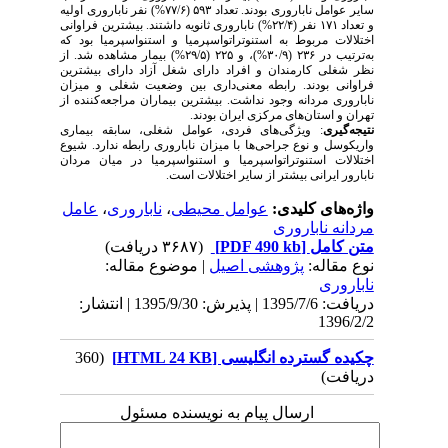
سایر عوامل ناباروری بودند. تعداد ۵۹۳ (۷۷/۶%) نفر ناباروری اولیه
و تعداد ۱۷۱ نفر (۲۲/۴%) ناباروری ثانویه داشتند. بیشترین فراوانی
اختلالات مربوط به استنوتراتواسپرمیا و استنواسپرمیا بود که
به‌ترتیب در ۲۳۶ (۳۰/۹%)، و ۲۲۵ (۲۹/۵%) بیمار مشاهده شد. از
نظر شغلی کارمندان و افراد دارای شغل آزاد دارای بیشترین
فراوانی بودند. رابطه معنی‌داری بین وضعیت شغلی و میزان
ناباروری مردانه وجود نداشت. بیشترین بیماران مراجعه‌کننده از
تهران و استان‌های مرکزی ایران بودند.
نتیجه‌گیری
: ویژگی‌های فردی، عوامل شغلی، سابقه بیماری
واریکوسل و نوع جراحی‌ها با میزان ناباروری رابطه ندارد. شیوع
اختلالات استنوتراتواسپرمیا و استنواسپرمیا در میان مردان
نابارور ایرانی بیشتر از سایر اختلالات است.
واژه‌های کلیدی:
عوامل محیطی
،
ناباروری
،
عامل
مردانه ناباروری
متن کامل
[PDF 490 kb]
(۳۶۸۷ دریافت)
نوع مقاله:
پژوهشی اصيل
| موضوع مقاله:
ناباروری
دریافت: 1395/7/6 | پذیرش: 1395/9/30 | انتشار:
1396/2/2
چکيده گسترده انگلیسی [HTML 24 KB]
(360
دریافت)
ارسال پیام به نویسنده مسئول