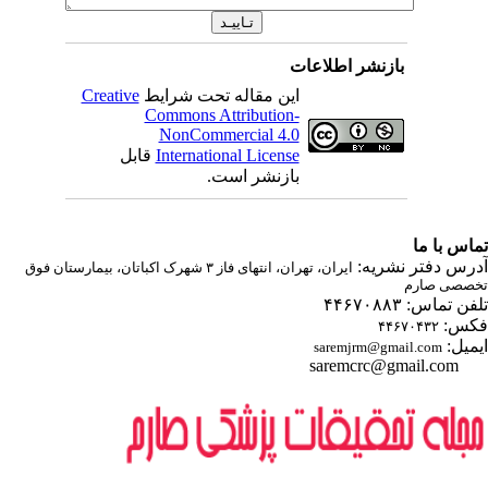
بازنشر اطلاعات
این مقاله تحت شرایط
Creative
Commons Attribution-
NonCommercial 4.0
International License
قابل
بازنشر است.
اس با ما
رس دفتر نشریه:
ایران، تهران، انتهای فاز ۳ شهرک اکباتان، بیمارستان فوق
صصی صارم
ن تماس: ۴۴۶۷۰۸۸۳
س:
۴۴۶۷۰۴۳۲
میل:
saremjrm@gmail.com
saremcrc@gmail.com