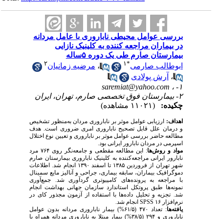
بررسی عوامل محیطی ناباروری با عامل مردانه
در بیماران مراجعه کننده به کلینیک نازایی
بیمارستان صارم طی یک دوره ۵ساله
۲
۱
*
ابوطالب صارمی
،
مرضیه زمانیان
،
آرش پولادی
saremiat@yahoo.com
۱- ،
۲- بیمارستان فوق تخصصی صارم، تهران، ایران
چکیده:
(۱۱۰۲۱ مشاهده)
اهداف:
ارزیابی عوامل موثر بر ناباروری مردان به‌منظور تشخیص
و درمان علل قابل تصحیح ناباروری امری ضروری است. هدف
مطالعه حاضر بررسی عوامل موثر بر ناباروری و تعیین نوع اختلال
اسپرمی در مردان نابارور ایرانی بود.
مواد و روش‌ها
: این مطالعه مقطعی و جامعه‌نگر روی ۷۶۴ مرد
نابارور ایرانی مراجعه‌کننده به کلینیک ناباروری بیمارستان صارم
شهر تهران از فروردین ۱۳۸۵ تا اسفند ۱۳۹۰ انجام شد. اطلاعات
دموگرافیک بیماران، سابقه بیماری، جراحی و آنالیز مایع سمینال
با مراجعه به پرونده‌های کامپیوتری گردآوری شد. جمع‌آوری
نمونه‌ها طبق پروتکل استاندارد سازمان جهانی بهداشت انجام
شد. تجزیه و تحلیل داده‌ها با استفاده از آزمون مجذور کای در
نرم‌افزار
SPSS ۱۶
انجام شد.
یافته‌ها
: تعداد ۴۷۰ (۶۱/۵%) بیمار ناباروری مردانه بدون عوامل
ناباروری و ۲۹۴ (۳۸/۵%) بیمار مبتلا به ناباروری مردانه همراه با