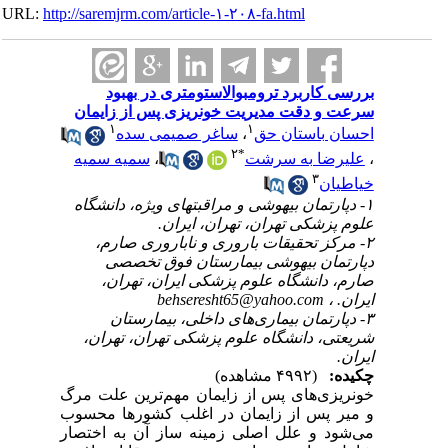
URL:
http://saremjrm.com/article-۱-۲۰۸-fa.html
بررسی کاربرد ترومبوالاستومتری در بهبود
سرعت و دقت مدیریت خونریزی پس از زایمان
۱
۱
احسان باستان حق
،
ساغر صمیمی سده
۲
*
،
علیرضا به سرشت
،
سمیه سمیه
۳
خیاطیان
۱- دپارتمان بیهوشی و مراقبتهای ویژه، دانشگاه
علوم پزشکی تهران، تهران، ایران.
۲- مرکز تحقیقات باروری و ناباروری صارم،
دپارتمان بیهوشی بیمارستان فوق تخصصی
صارم، دانشگاه علوم پزشکی ایران، تهران،
ایران. ،
behseresht65@yahoo.com
۳- دپارتمان بیماری‌های داخلی، بیمارستان
شریعتی، دانشگاه علوم پزشکی تهران، تهران،
ایران.
چکیده:
(۴۹۹۲ مشاهده)
خونریزی‌های پس از زایمان مهم‌ترین علت مرگ
و میر پس از زایمان در اغلب کشورها محسوب
می‌شود و علل اصلی زمینه ساز آن به اختصار