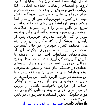
شامل چهار مورد است: تون رحم، بقایای بافتی،
تروما و آسیبهای زایمانی، اختلالات انعقادی. لذا
ارزیابی دقیق و بموقع از وضعیت انعقادی مادر و
انجام درمانهای طبی و جراحی زودهنگام نقش
مهمی در کنترل خونریزیهای پس از زایمان ایفا
میکند. روش آزمایشگاهی روتم که قابلیت انجام
سریع بر بالین مادر را دارد، میتواند اطلاعات
ارزشمندی درمورد وضعیت انعقادی مادر و نحوه
موثر و کم عارضه مدیریت خونریزی پس از
زایمان به پزشک ارایه کند و کاربرد آن در زمینه
های مختلف کنترل خونریزی در حال گسترش
است. در این مقاله مروری چکیده ای از
دستاوردهای مطالعات اخیر در این زمینه با
نگرش کاربردی گردآوری شده است. ابتدا توضیح
اجمالی درمورد تغییرات فیزیولوژیک سیستم
انعقادی در حاملگی بیان شده و سپس به معرفی
روتم و پارامترهای خروجی آن پرداخته شده و با
این مقدمه در مورد کاربرد بالینی این پارامترها در
مدیریت خونریزی پس از زایمان و چگونگی
اجتناب از عوارض ناخواسته ناشی از تزریق
فراورده های خونی و پیشنهادهایی کاربردی در
مورد چگونگی تجویز کنسانتره فیبرینوژن در بالین
مطرح شده است.
واژه‌های کلیدی:
فیبرینوژن
،
خونریزی پس از