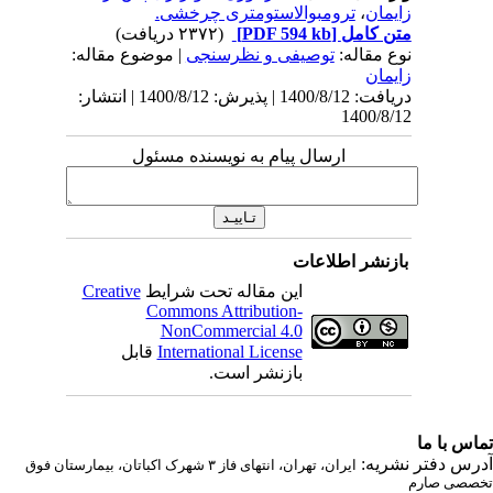
زایمان
،
ترومبوالاستومتری چرخشی.
متن کامل
[PDF 594 kb]
(۲۳۷۲ دریافت)
نوع مقاله:
توصيفی و نظرسنجی
| موضوع مقاله:
زايمان
دریافت: 1400/8/12 | پذیرش: 1400/8/12 | انتشار:
1400/8/12
ارسال پیام به نویسنده مسئول
بازنشر اطلاعات
این مقاله تحت شرایط
Creative
Commons Attribution-
NonCommercial 4.0
International License
قابل
بازنشر است.
اس با ما
رس دفتر نشریه:
ایران، تهران، انتهای فاز ۳ شهرک اکباتان، بیمارستان فوق
صصی صارم