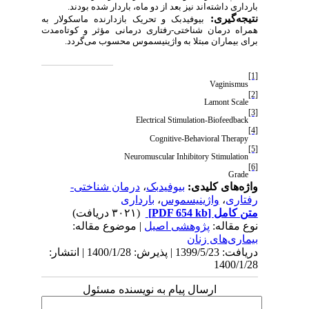
بارداری داشته‌اند نیز بعد از دو ماه، باردار شده بودند.
:
نتیجه‌گیری
بیوفیدبک و تحریک بازدارنده ماسکولار به
همراه درمان شناختی-رفتاری درمانی مؤثر و کوتاه‌مدت
برای بیماران مبتلا به واژینیسموس محسوب می‌گردد.
[1]
Vaginismus
[2]
Lamont Scale
[3]
Electrical Stimulation-Biofeedback
[4]
Cognitive-Behavioral Therapy
[5]
Neuromuscular Inhibitory Stimulation
[6]
Grade
واژه‌های کلیدی:
بیوفیدبک
،
درمان شناختی-
رفتاری
،
واژینیسموس
،
بارداری
متن کامل
[PDF 654 kb]
(۳۰۲۱ دریافت)
نوع مقاله:
پژوهشی اصيل
| موضوع مقاله:
بيماری‌های زنان
دریافت: 1399/5/23 | پذیرش: 1400/1/28 | انتشار:
1400/1/28
ارسال پیام به نویسنده مسئول