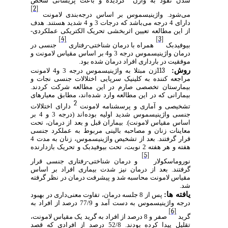
شدن نفوذ به واژن
گردیده و باعث پریشانی شخص
[2]
می‌شود.
واژینیسموس بر اساس درجه‌بندی لامونت
دارای 4 درجه می‌باشد که درجات 3 و 4 شدید هستند. هدف
از این مطالعه تعیین اثربخشی تحریک الکتریکی عملکردی-
[4]
[3]
بیوفیدبک
همراه با درمان شناختی-رفتاری
جنسی در
درمان واژینیسموس درجه 3 و4 بر اساس مقیاس لامونت و
موفقیت در بارداری افراد درمان شده بود.
روش‌:
113
زن مبتلا به واژینیسموس درجه 3 و4 لامونت
مراجعه کننده به کلینیک سرپایی اختلالات جنسی نجات و
بیمارستان تخصصی صارم در این مطالعه شرکت کردند.
بیمارانی که در این مطالعه وارد شده‌اند، مطابق معیارهای
2
تشخیصی و آماری و پرسشنامه لامونت
دارای اختلالات
جنسی واژینیسموس شدید اولیه بوده‌اند (درجه 3 و 4 بر
اساس مقیاس لامونت). بیماران قبل و بعد از درمان، تحت
معاینات زنان و مصاحبه بالینی مربوط به عملکرد جنسی
قرار گرفتند. بعد از تشخیص واژینیسموس، زنان به مدت 4
هفته و هر هفته 2 نوبت، تحت بیوفیدبک و تحریک بازدارنده
[5]
نوروماسکولار
و درمان شناختی-رفتاری جنسی قرار
گرفتند. بعد از درمان نیز شدت بیماری افراد بر اساس
مقیاس لامونت محاسبه شد و پیشرفت درمان در نظر گرفته
شد.
یافته ها:
پس از 8 جلسه درمان، تفاوت معنی‌داری در بهبود
درجه واژینیسموس به دست آمد و 77/9 درصد از افراد به
[6]
گرید
صفر و 8 درصد از افراد به گرید یک مقیاس لامونت،
تقلیل پیدا کرده بودند. 52/8 درصد از افرادی که قصد