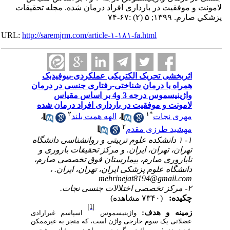
لامونت و موفقیت در بارداری افراد درمان شده. مجله تحقيقات
پزشكي صارم. ۱۳۹۹; ۵ (۲) :۶۷-۷۴
URL:
http://saremjrm.com/article-۱-۱۸۱-fa.html
اثربخشی تحریک الکتریکی عملکردی-بیوفیدبک
همراه با درمان شناختی-رفتاری جنسی در درمان
واژینیسموس درجه 3 و4 بر اساس مقیاس
لامونت و موفقیت در بارداری افراد درمان شده
۲
۱
*
مهری نجات
،
الهه همت بلند
،
۲
مهشید طرزی مقدم
۱- ۱ دانشکده علوم تربیتی و روانشناسی دانشگاه
تهران، تهران، ایران. و مرکز تحقیقات باروری و
ناباروری صارم، بیمارستان فوق تخصصی صارم،
دانشگاه علوم پزشکی ایران، تهران، ایران. ،
mehrinejat8194@gmail.com
۲- مرکز تخصصی اختلالات جنسی نجات.
چکیده:
(۷۳۴۰ مشاهده)
[1]
زمینه و هدف:
واژینیسموس
اسپاسم غیرارادی
عضلانی یک سوم خارجی واژن است، که منجر به غیرممکن