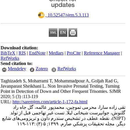
‎ 10.52547/sjrm.5.3.113
Download citation:
BibTeX
|
RIS
|
EndNote
|
Medlars
|
ProCite
|
Reference Manager
|
RefWorks
Send citation to:
Mendeley
Zotero
RefWorks
Taghizadeh S, Moharrami T, Mohammadpour A, Goljah Rad G,
Javanparast Sheikhani L. Non Invasive Prenatal Testing, Turning
Point in Detection of Down and Other Frequent Trisomies. SJMR
2020; 5 (3) :113-119
URL:
http://saremjrm.com/article-1-172-fa.html
تقی زاده سارا، محرمی تموچین، محمدپور عالمه، گل جاه راد
گلنوش، جوانپرست شیخانی لیلا. تست غیر تهاجمی قبل از تولد
(NIPT)، نقطه عطف در تشخیص سندرم داون و تریزومی‌های شایع
دیگر. مجله تحقيقات پزشكي صارم. ۱۳۹۹; ۵ (۳) :۱۱۳-۱۱۹