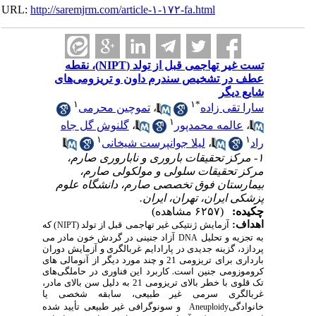
URL:
http://saremjrm.com/article-۱-۱۷۲-fa.html
تست غیر تهاجمی قبل از تولد (NIPT)، نقطه
عطف در تشخیص سندرم داون و تریزومی‌های
شایع دیگر
۱
۱
*
سارا تقی زاده
،
تموچین محرمی
۱
،
عالمه محمدپور
،
گلنوش گل جاه
۱
۱
راد
،
لیلا جوانپرست شیخانی
۱- مرکز تحقیقات باروری و ناباروری صارم،
مرکز تحقیقات سلولی و مولکولی صارم،
بیمارستان فوق تخصصی صارم، دانشگاه علوم
پزشکی ایران، تهران، ایران.
چکیده:
(۶۲۵۷ مشاهده)
اهداف:
آزمایش ژنتیکی غیر تهاجمی
قبل از تولد (
) که
NIPT
به تجزیه و تحلیل
آزاد جنینی در گردش خون مادر می
DNA
پردازد، گزینه جدیدی در پارادایم غربالگری و آزمایش دوران
بارداری برای تریزومی 21 و چند مورد دیگر از آنومالی های
کروموزومی جنین است
.
کاربرد این فناوری در حاملگی‌های
تک قلوی با خطر بالای تریزومی 21 به دلیل سن بالای مادر،
غربالگری سرمی غیر طبیعی، سابقه شخصی یا
خانوادگی
و سونوگرافی غیر طبیعی تأیید شده
Aneuploidy