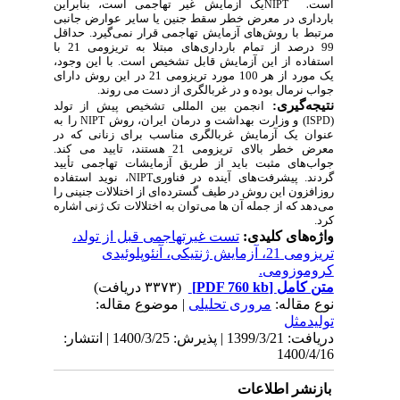
است
.
یک آزمایش غیر تهاجمی است، بنابراین
NIPT
بارداری در معرض خطر سقط جنین یا سایر عوارض جانبی
مرتبط با روش‌های آزمایش تهاجمی قرار نمی‌گیرد. حداقل
99 درصد از تمام بارداری‌های مبتلا به تریزومی 21 با
استفاده از این آزمایش قابل تشخیص است. با این وجود،
یک مورد از هر 100 مورد تریزومی 21 در این روش دارای
جواب نرمال بوده و در غربالگری از دست می روند.
نتیجه‌گیری:
انجمن بین المللی تشخیص پیش از تولد
(
) و وزارت بهداشت
و درمان
ایران، روش
را به
NIPT
ISPD
عنوان یک آزمایش غربالگری مناسب برای زنانی که در
معرض خطر بالای تریزومی 21 هستند، تایید می کند.
جواب‌های مثبت باید از طریق آزمایشات تهاجمی تأیید
گردند. پیشرفت‌های آینده در فناوری
، نوید استفاده
NIPT
روزافزون این روش در طیف گسترده‌ای از اختلالات جنینی را
می‌دهد که از جمله آن ها می‌توان به اختلالات تک ژنی اشاره
کرد.
واژه‌های کلیدی:
تست غیرتهاجمی قبل از تولد،
تریزومی 21، آزمایش ژنتیکی، آنئوپلوئیدی
کروموزومی.
متن کامل
[PDF 760 kb]
(۳۳۷۳ دریافت)
نوع مقاله:
مروری تحلیلی
| موضوع مقاله:
تولیدمثل
دریافت: 1399/3/21 | پذیرش: 1400/3/25 | انتشار:
1400/4/16
بازنشر اطلاعات