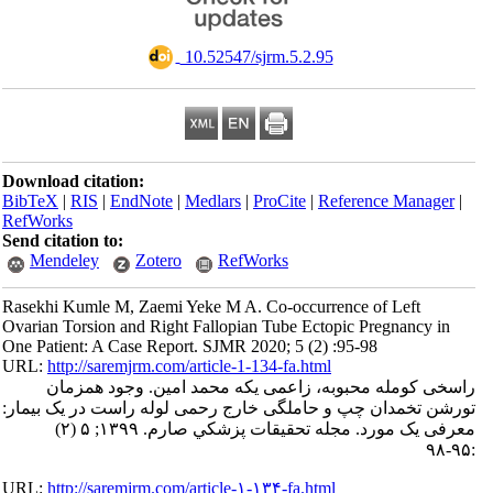
‎ 10.52547/sjrm.5.2.95
Download citation:
BibTeX
|
RIS
|
EndNote
|
Medlars
|
ProCite
|
Reference Manager
|
RefWorks
Send citation to:
Mendeley
Zotero
RefWorks
Rasekhi Kumle M, Zaemi Yeke M A. Co-occurrence of Left
Ovarian Torsion and Right Fallopian Tube Ectopic Pregnancy in
One Patient: A Case Report. SJMR 2020; 5 (2) :95-98
URL:
http://saremjrm.com/article-1-134-fa.html
راسخی کومله محبوبه، زاعمی یکه محمد امین. وجود همزمان
تورشن تخمدان چپ و حاملگی خارج رحمی لوله راست در یک بیمار:
معرفی یک مورد. مجله تحقيقات پزشكي صارم. ۱۳۹۹; ۵ (۲)
:۹۵-۹۸
URL:
http://saremjrm.com/article-۱-۱۳۴-fa.html