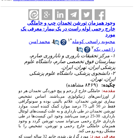
وجود همزمان تورشن تخمدان چپ و حاملگی
خارج رحمی لوله راست در یک بیمار: معرفی یک
مورد
۱
*
محبوبه راسخی کومله
،
محمد امین
۲
زاعمی یکه
۱- مرکز تحقیقات باروری و ناباروری صارم،
بیمارستان فوق تخصصی صارم، دانشگاه علوم
پزشکی ایران، تهران، ایران.
۲- دانشجوی پزشکی، دانشگاه علوم پزشکی
ایران، تهران.
چکیده:
(۸۴۶۹ مشاهده)
مقدمه:
حاملگی خارج از رحم و پیچ خوردگی تخمدان هر دو
از اورژانس‌های
ژنیکولوژی می‌باشند
. اساس تشخیص
بیماری تورشن تخمدان، علائم بالینی بوده و سونوگرافی
فقط در 50 الی 75 درصد موارد کمک کننده است. موارد
تورشن تخمدان در طی بارداری و به علت کیست‌های لوتئال
بارداری، 30-25 درصد می‌باشد. وجود این کیست‌ها در طی
بارداری خارج رحمی می‌تواند سبب تورشن گردد و وجود
همزمان حاملگی خارج رحمی و تورشن، تشخیص را با
مشکل روبه رو می کند.
معرفی مورد:
مورد گزارش شده، خانم 32 ساله است که