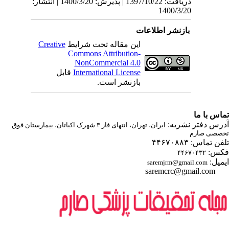
دریافت: 1397/10/22 | پذیرش: 1400/3/20 | انتشار:
1400/3/20
بازنشر اطلاعات
این مقاله تحت شرایط
Creative
Commons Attribution-
NonCommercial 4.0
International License
قابل
بازنشر است.
اس با ما
رس دفتر نشریه:
ایران، تهران، انتهای فاز ۳ شهرک اکباتان، بیمارستان فوق
صصی صارم
ن تماس: ۴۴۶۷۰۸۸۳
س:
۴۴۶۷۰۴۳۲
میل:
saremjrm@gmail.com
saremcrc@gmail.com