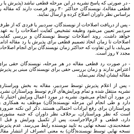
- در صورتی که پاسخ نشریه در این مرحله قطعی نباشد (پذیرش یا رد
قطعی مقاله)، نویسندگان حداکثر ۳۰ روز فرصت دارند که مقاله را
براساس نظر داوران اصلاح کرده و ارسال نمایند.
- پس از دریافت اصلاحات از نویسندگان، سردبیر یا فردی که از طرف
سردبیر تعیین می‌شود وظیفه تشخیص کفایت اصلاحات را به عهده
خواهد داشت. روند اصلاحات توسط نویسندگان و بررسی کفایت
اصلاحات تا زمان اتخاذ تصمیم قطعی برای پذیرش یا رد مقاله ادامه
می‌یابد، با این تفاوت که حداکثر زمان نویسندگان برای انجام اصلاحات
مجدد ۷ روز است.
- در صورت رد قطعی مقاله در هر مرحله، نویسندگان حقی برای
اعتراض ندارند و زمان بررسی حقی برای نویسندگان مبنی بر پذیرش
مقاله ایشان ایجاد نمی‌نماید.
- پس از اعلام پذیرش توسط سردبیر، مقاله به بخش ویراستاری
نشریه منتقل شده و تمام ویرایش‌های لازم توسط ویراستاران نشریه
در مورد آن انجام می‌شود. نشریه در مورد اعمال ویرایش اختیار تام
دارد و طی انجام این مرحله نویسنده(گان) موظف به همکاری با
ویراستاران برای رفع ایرادات احتمالی هستند. ذکر این نکته ضروری
است که نظر ویراستاران، برخلاف نظر داوران که جنبه مشورتی
دارد، قطعی و لازم‌الاجراست. پس از تکمیل ویرایش و قبل از
صفحه‌بندی، نسخه نهایی به تایید نویسنده رابط می‌رسد. عدم پذیرش
نسخه نهایی توسط نویسنده(گان) به معنی انصراف از انتشار مقاله