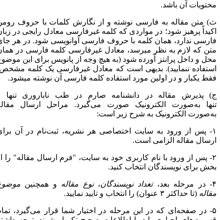
حتویات آن باشد.
) متن مقاله به فارسی نوشته و از نگارش کلمات با حروف رومن
کیداً پرهیز شود؛ در مواردی که کلمه غیرفارسی معادل رایجی در زبان
ارسی ندارد، همان کلمه با حروف فارسی آوانویسی شود. در هر جای
تن که لازم به نظر می­رسد، معادل غیرفارسی کلمه فارسی در همان
حل و داخل پرانتز آورده شود (به هیچ وجه از پانویس برای این موضوع
ستفاده ننمایید). بدیهی است که معادل غیرفارسی یک کلمه­ مشخص،
قط یک­بار و در اولین مورد استفاده کلمه فارسی آن نوشته می­شود.
) پذیرش مقاله در دانشنامه صارم در طب ناباروری تنها و
نها به‌صورت الکترونیک صورت می­‌گیرد. مراحل ارسال مقاله
ه‌صورت الکترونیک به شرح زیر است:
۱- پس از ورود به سایت اختصاصی هر نشریه، ثبت‌نام در آن برای
رسال مقاله الزامی است.
۲- پس از ورود با نام کاربری خود به سایت، "فرم ارسال مقاله" را از
خش برای نویسندگان انتخاب کنید.
له بعد،
تعداد نویسندگان
،
نوع مقاله
و همچنین
موضوع
قاله
(تا حداکثر ۳ عنوان) را انتخاب و تایید نمایید.
۵- در صفحه‌ای که در این مرحله در اختیار شما قرار می‌گیرد، تمام
سمت‌های اجباری باید با اطلاعات صحیح تکمیل شوند. توجه داشته