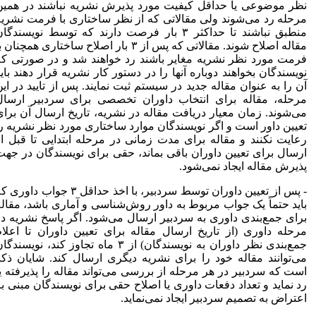
نظر موضوعی یا حداقل کیفیت مورد پذیرش نشریه نباشند در همین
مرحله رد می‌شوند ولی مقالاتی که از نظر ساختاری با فرمت نشریه
منطبق نباشند تا حداکثر ۳ بار فرصت دارند که توسط نویسندگان
مقاله اصلاح شوند. مقالاتی که پس از ۳ بار اصلاح ساختاری همچنان با
فرمت مورد نظر نشریه مغایر باشند رد خواهند شد و در صورتی که
نویسندگان بخواهند دوباره آنها را در دستور کار نشریه قرار دهند باید
آن را به عنوان مقاله جدید در سیستم ثبت نمایند. پس از تایید در این
مرحله، مقاله برای انتخاب داوران تخصصی برای سردبیر ارسال
می‌شوند. زمان معیار دریافت مقاله در نشریه، تاریخ ارسال آن برای
تعیین داور است و اگر نویسندگان موارد ساختاری مورد نظر نشریه را
رعایت نکنند و مقاله برای مدت زمانی در مرحله ابتدایی تا قبل از
ارسال برای تعیین داوران باقی بماند، حقی برای نویسندگان در جهت
پذیرش مقاله ایجاد نمی‌شود.
- پس از تعیین داوران توسط سردبیر، با اخذ حداقل ۳ جواب داوری که
باید حتماً یک جواب مربوط به داور روش‌شناسی و آماری باشد، مقاله
برای جمع‌بندی داوری به سردبیر ارسال می‌شود. اگر پاسخ نشریه در
مرحله داوری (از تاریخ ارسال مقاله برای تعیین داوران تا اعلام
جمع‌بندی نظر داوران به نویسندگان) از ۳ ماه تجاوز کند، نویسندگان
می‌توانند مقاله خود را برای نشریه دیگری ارسال کند. شایان ذکر
است که سردبیر در هر مرحله از بررسی می‌تواند مقاله را پذیرفته یا
رد نماید و تعداد دفعات داوری یا اصلاح حقی برای نویسندگان مبنی بر
اعتراض به تصمیم سردبیر ایجاد نمی‌نماید.