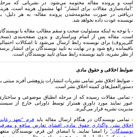
است و پرونده مقاله مختومه می‌شود. در نشریاتی که مرحله
"آماده‌سازی مقالات برای انتشار" آنها مشمول هزینه است، هزینه
دریافتی در صورت مختومه‌شدن پرونده مقاله- به هر دلیل- به
نویسنده عودت داده نخواهد شد.
- با توجه به اینکه مسئولیت صحت و سقم مطالب مقاله با نویسندگان
است، مقاله پس از اتمام ویراستاری و بدون صفحه‌بندی (نسخه
گلی‌پروف) برای نویسنده رابط ارسال می‌شود تا اشکالات احتمالی
باقیمانده رفع شود و در نهایت به تایید نویسندگان برای انتشار برسد.
از نظر نشریه، تایید نویسنده رابط مبنای تایید نویسندگان است.
ضوابط اخلاقی و حقوق مادی
- ضوابط اخلاق نشر تمامی نشریات انتشارات پژوهشی آفرند مبتنی بر
دستورالعمل‌های کمیته اخلاق نشر است.
- تمامی مقالات رسیده که از مرحله انطباق موضوعی و ساختاری
عبور نمایند مورد داوری همتراز توسط داورانی خارج از سیستم
مدیریت نشریه قرار می‌گیرند.
- تمامی نویسندگان در هنگام ارسال مقاله باید
فرم
"تعهد رعایت
اخلاق نشر، واگذاری حقوق مادی، افشای تعارض منافع و معرفی
نویسندگان"
را امضا نمایند. با امضای این فرم، نویسندگان متعهد
می‌شوند که "مقاله ارسالی در هیچ نشریه‌ای در حال بررسی نیست و