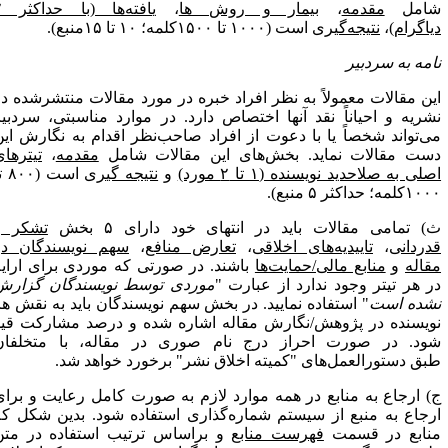
امل
مقدمه
،
بیمار و روش­ ها
،
یافته‌ها (با حداکثر ۲
یاگرام)
،
نتیجه‌گیری
است (۱۰۰۰ تا ۱۵۰۰کلمه؛ ۱۰ تا ۱۵منبع).
امه به سردبیر
ین مقالات معمولاً به نظر افراد خبره در مورد مقالات منتشرشده در
شریه و احیاناً نقد آنها اختصاص دارد. در موارد مناسبتی، سردبیر
ی‌تواند شخصاً یا با دعوت از افراد صاحب‌نظر اقدام به نگارش این
ست مقالات نماید. بخش‌های این مقالات شامل
مقدمه
،
تیترهای
لی به صلاحدید نویسنده (۱ تا ۲ مورد)
و
نتیجه­ گیری
است (۸۰۰ تا
کلمه؛ حداکثر ۵ منبع).
) تمامی مقالات باید در انتهای خود دارای ۵ بخش
تشکر و
دردانی
،
تاییدیه‌های اخلاقی
،
تعارض منافع
،
سهم نویسندگان در
قاله
و
منابع مالی/حمایت‌ها
باشند. در صورتی که موردی برای ارایه
ر هر تیتر وجود ندارد از عبارت "
موردی توسط نویسندگان گزارش
شده است
" استفاده نمایید. در بخش سهم نویسندگان باید به نقش هر
ویسنده در پژوهش/نگارش مقاله اشاره شده و درصد مشارکت قید
ود. در صورت احراز درج نام صوری در مقاله، با متخلفان
بق دستورالعمل‌های "کمیته اخلاق نشر" برخورد خواهد شد.
) ارجاع به منابع در همه موارد لازم به­ صورت کامل رعایت و برای
رجاع به منبع از سیستم شماره­‌گذاری استفاده شود. بدین شکل که
نابع در قسمت
فهرست منابع
و براساس ترتیب استفاده در متن