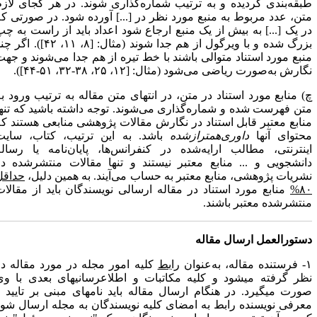
بقه­‌بندی گردیده و به ترتیب شمار­ه‌­گذاری شوند. در هر کجای لازم
تن، عدد مربوط به منبع مورد نظر در [...] آورده شود. در صورتی که
ر یک [...] به بیش از یک منبع ارجاع شود اعداد باید از راست به چپ
بزرگ شده و با ویرگول از هم جدا شوند (مثال: [۸، ۱۱، ۴۲]). اگر چند
نبع مورد استناد متوالی باشند با خط تیره از هم جدا می‌شوند و جهت
ارش به‌صورت ریاضی می‌شود (مثال: [۱۲، ۲۵، ۳۸-۳۲، ۵۱-۴۴]).
) منابع مورد استناد در متن، در انتهای متن مقاله به ترتیب ورود به
تن فهرست شده و شماره‌گذاری می‌شوند. توجه داشته باشید که تنها
نابع معتبر قابل استناد در نگارش مقالات پژوهشی منابعی هستند که
حتوای آنها
داوری‌همتراز‌شده
باشد. به این ترتیب، کتاب، سایت
ینترنتی، مطالب ارایه‌شده در کنفرانس‌ها، پایان‌نامه یا رساله
انشجویی و ... منابع معتبر نیستند و تنها مقالات منتشرشده در
شریات پژوهشی، منابع معتبر به حساب می‌آیند. به همین دلیل،
حداقل
۸۰
منابع مورد استناد در مقاله ارسالی نویسندگان باید از مقالات
نتشرشده معتبر باشند.
ستورالعمل ارسال مقاله
ه، به‌عنوان
رابط
کلیه امور مجله در مورد مقاله در
ظر گرفته می­شود و کلیه مکاتبات و اطلاع­رسانی­های بعدی با وی
ورت می­گیرد. در هنگام ارسال مقاله باید نامه­ای مبنی بر تایید و
عرفی نویسنده رابط به امضای کلیه نویسندگان به مجله ارسال شود