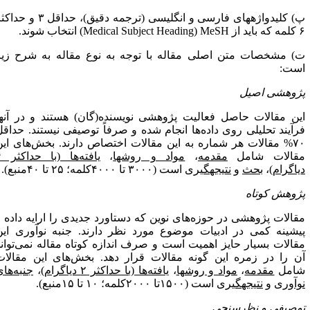
پ) کلیدواژه­های فارسی و انگلیسی (ترجمه دقیق)، حداقل ۳ و حداکثر
باید از
MeSH
(
Medical Subject Heading
) انتخاب شوند.
) مشخصات متن اصلی مقاله با توجه به نوع مقاله به شرح زیر
ست:
ژوهشی اصیل
ین مقالات حاصل فعالیت پژوهشی نویسنده(گان) هستند و در آنها
رآیند تحلیلی روی داده‌ها انجام شده و صرفاً توصیفی نیستند. حداقل
۷۰% مقالات هر شماره به این مقالات اختصاص دارند. بخش‌های این
قالات شامل
مقدمه
،
مواد و روش­ها
،
یافته‌ها (با حداکثر ۴
یاگرام)
،
بحث
و
نتیجه­گیری
است (۳۰۰۰ تا ۴۰۰۰کلمه؛ ۲۵ تا ۴۰منبع).
ژوهش کوتاه
قالات پژوهشی در حوزه‌های نوین که دستاورد جدیدی را ارایه داده و
یشینه کمی در ادبیات موضوع مورد نظر دارند. جنبه نوآوری این
قالات بسیار حایز اهمیت است و صرف اندازه کوتاه مقاله نمی‌تواند
ن را در زمره این گونه مقالات قرار دهد. بخش‌های این مقالات
امل
مقدمه
،
مواد و روش­ها
،
یافته‌ها (با حداکثر ۲ دیاگرام)
،
جنبه‌های
وآوری
و
نتیجه­گیری
است (۱۵۰۰تا ۲۰۰۰کلمه؛ ۱۰ تا ۱۵منبع).
وصیفی و نظرسنجی