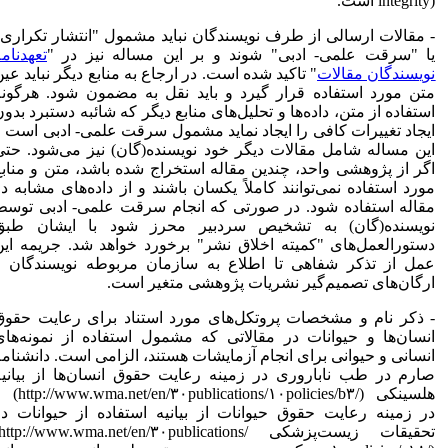
integrity)
است.
- مقالات ارسالی از طرف نویسندگان نباید مشمول "انتشار تکراری"
یا "سرقت علمی- ادبی" شوند و بر این مساله نیز در "
تعهدنامه
نویسندگان مقالات
" تاکید شده است. در ارجاع به منابع دیگر نباید عین
متن مورد استفاده قرار گیرد و باید نقل به مضمون شود. هرگونه
استفاده از متن، داده‌ها و تحلیل‌های منابع دیگر که شائبه دستبرد بدون
ایجاد تغییرات کافی را ایجاد نماید مشمول سرقت علمی- ادبی است و
این مساله شامل مقالات دیگر خود نویسنده(گان) نیز می‌شود. حتی
اگر از پژوهشی واحد، چندین مقاله استخراج شده باشد، متن و منابع
مورد استفاده نمی‌توانند کاملاً یکسان باشند و از داده‌های مشابه در
مقاله استفاده شود. در صورتی که انجام سرقت علمی- ادبی توسط
نویسنده(گان) به تشخیص سردبیر محرز شود با ایشان طبق
دستورالعمل‌های "کمیته اخلاق نشر" برخورد خواهد شد. جریمه این
عمل از تذکر شفاهی تا اطلاع به سازمان مربوطه نویسندگان و
ارگان‌های تصمیم‌گیر نشریات پژوهشی متغیر است.
- ذکر نام و مشخصات پروتکل‌های مورد استناد برای رعایت حقوق
انسان‌ها و حیوانات در مقالاتی که مشمول استفاده از نمونه‌های
انسانی و حیوانی برای انجام آزمایشات هستند، الزامی است. دانشنامه
صارم در طب ناباروری در زمینه رعایت حقوق انسان‌ها از بیانیه
هلسینکی
(http://www.wma.net/en/۳۰publications/۱۰policies/b۳/)
و
در زمینه رعایت حقوق حیوانات از بیانیه استفاده از حیوانات در
تحقیقات زیست‌پزشکی
(http://www.wma.net/en/۳۰publications/