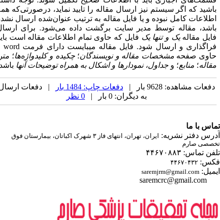
اشید که اگر سیستم
نیز ارسال مقاله را تایید نماید، درصورتی‌که همه
طلاعات کامل نبوده و یا فایل
مقاله به ترتیب عنوان‌شده ارسال نشده
اشد، مقاله توسط مدیر سایت برگشت داده
می‌شود. برای ارسال
ایل مقاله
یک و تنها یک
فایل که حاوی تمام اطلاعات مقاله است باید
راگذاری و ارسال شود. فایل مقاله می­بایست دارای فرمت
word
و
اوی صفحه
مشخصات مقاله و نویسندگان
؛
چکیده و کلیدواژه‌ها
؛
متن
قاله
؛
منابع
؛ و
جداول، نمودارها و اشکال به همراه توضیحات آنها
باشد.
فعات مشاهده: 9628 بار |
دفعات چاپ: 1484 بار
| دفعات ارسال
به دیگران: 0 بار |
0 نظر
اس با ما
رس دفتر نشریه:
ایران، تهران، انتهای فاز ۳ شهرک اکباتان، بیمارستان فوق
صصی صارم
ن تماس: ۴۴۶۷۰۸۸۳
س:
۴۴۶۷۰۴۳۲
میل:
saremjrm@gmail.com
saremcrc@gmail.com