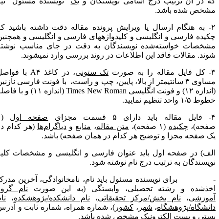
ه در آن ترتیب درج اسامی نویسنگان و
یک
"نویسنده مسئول" نیز
شخص شده باشد.
۲- به هنگام ارسال یا ویرایش پرونده مقاله دقت داشته باشید که
کیده فارسی و انگلیسی و کلیدواژه­های فارسی و انگلیسی و همچنین
شخصات خواسته‌شده نویسندگان به دقت در جای مناسب نوشته
وند. مقالات فاقد این اطلاعات در روند بررسی وارد نمی­شوند.
 را به صورت
تک­ ستونی
، در کاغذ
A۴
با فواصل
مساوی ۳ سانتیمتر از بالا، پایین، چپ و راست، با فونت فارسی نازنین
دازه ۱۲) و فونت انگلیسی
Times New Roman
(اندازه ۱۱) و با فاصله
ط ۱/۵ واحد تنظیم نمایید.
رای ۵ قسمت مجزای
صفحه اول
(۱
فحه)،
چکیده
(۱ صفحه)،
متن مقاله
،
منابع
و
دیاگرام‌ها
(هر کدام در
ک صفحه مجزا و توضیح هر کدام در همان صفحه) باشد.
لف) در صفحه اول باید عنوان فارسی و انگلیسی و مشخصات کلیه
ویسندگان به ترتیب درج نام نوشته شود.
 برای نویسنده مسئول باید نام، نام­خانوادگی، آخرین مدرک
خذشده و رشته تحصیلی، وابستگی (به این صورت
نام گروه
موزشی
،
نام بخش/مرکز تحقیقاتی
،
نام دانشکده/پژوهشکده
،
نام
انشگاه/پژوهشگاه
،
شهر
،
کشور
)، شماره همراه، شماره ثابت و آدرس
ستی و پست الکترونیک مشخص شده باشد.