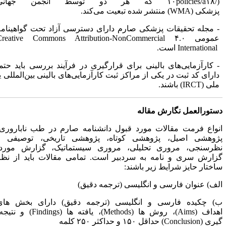
۱۰policies/a۱۸/)
که هر دو توسط انجمن جهانی
پزشکی
(WMA)
منتشر شده تبعیت می‌کند.
- مجله تحقیقات پزشکی صارم دارای دسترسی آزاد تحت گواهینامه
عمومی
Creative Commons Attribution-NonCommercial ۴.۰
International
است.
- کارآزمایی‌های بالینی برای قرارگیری در فرآیند بررسی باید حتماً
دارای کد ثبت در یکی از مراکز ثبت کارآزمایی‌های بالینی بین‌المللی یا
ملی
(IRCT)
باشند.
ستورالعمل نگارش مقاله
نواع فرمت مقالات مورد قبول دانشنامه صارم در طب ناباروری؛
ژوهشی اصیل، پژوهشی کوتاه، پژوهشی تاریخی، توصیفی و
ظرسنجی، مروری تحلیلی، مروری سیستماتیک، گزارش مورد،
زارش سری و نامه به سردبیر است. تمامی مقالات باید از نظر
اختار حایز شرایط زیر باشند:
لف) عنوان فارسی و انگلیسی (ترجمه دقیق)
) چکیده فارسی و انگلیسی (ترجمه دقیق) دارای بخش­ های
هداف
(Aims)
، روش­ ها
(Methods)
، یافته­ ها
(Findings)
و نتیجه­
یری
(Conclusion)
حداقل ۱۵۰ و حداکثر ۲۵۰ کلمه