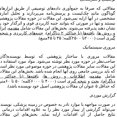
قالاتی که صرفا به جمع‌آوری داده‌های توصیفی از طریق ابزارهای
وناگون مانند چک‌لیست و پرسش‌نامه می‌پردازند و تحلیل آماری
شخصی در آنها ارایه نمی‌شود. این مقالات در حوزه مقالات پژوهشی
یستند و تنها در صورتی که بتوانند جنبه کاربردی قوی و اثرگذار خود را
شان دهند پذیرفته می‌شوند. بخش‌های این مقالات شامل
مقدمه
،
ابزار
 روش­ ها
،
یافته‌ها (با حداکثر ۲ دیاگرام)
،
جنبه‌های کاربردی
و
نتیجه­
یری
است (۲۰۰۰تا ۲۵۰۰کلمه؛ ۳۵ تا ۴۵منبع).
روری سیستماتیک
قالات مروری با ساختار پژوهشی که توسط نویسنده(گان)
احب‌نظر در حوزه مورد نظر نوشته می‌شود. مواد مورد استفاده در
ین مقالات، سایر مقالات پژوهشی در حوزه موضوعی مورد نظر است
ه باید بررسی جامعی روی آنها انجام شده باشد. بخش‌های این مقالات
امل
مقدمه
،
اطلاعات و روش ­ها
،
یافته‌ها (با حداکثر ۱
یاگرام)
،
بحث
و
نتیجه­ گیری
است (۴۰۰۰ تا ۶۰۰۰کلمه؛ ۵۰ تا ۶۰منبع
اقل ۵ عنوان آن مقالات پژوهشی اصیل خود نویسنده باشد).
زارش موردی
ر صورت مواجهه با موارد نادر به خصوص در زمینه پزشکی، نویسنده
ی‌تواند گزارشی از بیمار مورد نظر را به علاوه اقدامات درمانی و
تایج حاصل از آن اقدامات ارایه نماید. بخش‌های این مقالات