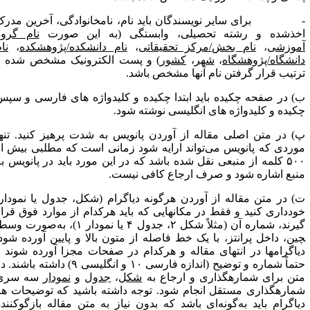
 برای سایر نویسندگان باید نام، نام­خانوادگی، آخرین مدرک
خذشده و رشته تحصیلی، وابستگی (به این صورت
نام گروه
موزشی
،
نام بخش/مرکز تحقیقاتی
،
نام دانشکده/پژوهشکده
،
نام
انشگاه/پژوهشگاه
،
شهر
،
کشور
) و پست الکترونیک مشخص شده و
رتیب قرار گرفتن نام آنها مشخص باشد.
) در صفحه چکیده باید ابتدا چکیده و کلیدواژه­ های فارسی و سپس
کیده و کلیدواژه­ های انگلیسی نوشته شود.
) در متن اصلی مقاله از آوردن پانویس به شدت پرهیز کنید. تنها
وردی که پانویس می‌تواند ارایه شود زمانی است که مطلبی بیش از
۵۰۰ کلمه از منبعی نقل شده باشد که در این مورد باید در پانویس به
نبع اشاره شود و صرف ارجاع کافی نیست.
) در متن مقاله از آوردن هرگونه دیاگرام (شکل، جدول یا نمودار)
ودداری کنید و فقط در مکان­هایی که باید هرکدام از موارد فوق قرار
گیرند، شماره آن (مثلاً شکل ۲، جدول ۴ یا نمودار ۱)، به‌صورت وسط­
ین، داخل پرانتز، با یک خط فاصله از متون بالا و پایین آورده شود.
یاگرام­ها در انتهای مقاله و هرکدام در صفحات مجزا آورده شوند و
حتماً شماره و توضیح (اندازه فارسی ۱۰ و انگلیسی ۹) داشته باشند. در
تن برای شماره­گذاری و ارجاع به
شکل
،
جدول
و
نمودار
سه سری
ماره­گذاری مستقل انجام شود. توجه داشته باشید که توضیحات هر
یاگرام باید به‌گونه‌ای باشد که بدون نیاز به متن مقاله بازگوکننده