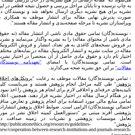
به چاپ نرسیده و تا پایان مراحل بررسی و حصول نتیجه قطعی در این
نشریه برای هیچ نشریه دیگری ارسال نخواهد شد و نویسندگان در
صورت پذیرش نهایی مقاله برای انتشار موظف به همکاری با
ویراستاران نشریه تا مرحله صفحه‌بندی و انتشار مقاله هستند".
- نویسنده(گان) تمامی حقوق مادی ناشی از انتشار مقاله (نه حقوق
مادی ناشی از محتوای مقاله) را به نشریه واگذار می‌نمایند و نشریه
در فروش نسخه‌های کاغذی به هر تعداد، انتشار و فروش الکترونیک
مقاله در سایت نشریه و انتشار الکترونیک مقاله در نمایه‌های مختلف
اختیار تام دارد و حقوق مادی حاصل از آن منحصراً در اختیار نشریه
است. تمامی نویسنده‌(گان) با امضای
"تعهدنامه نویسندگان
مقالات"
بر این حق نشریه صحه می‌گذارند.
- تمامی نویسنده(گان) مقالات موظف به رعایت "
پروتکل‌های اخلاق
پژوهش
" طی کلیه مراحل انجام پژوهش هستند و می‌بایست کلیه
تاییدیه‌های حرفه‌ای و اخلاقی لازم برای انجام هر پژوهش را اخذ نموده
و در هنگام ارسال مقاله در اختیار نشریه قرار دهند. همچنین، اعلام
تمامی منابع مالی مورد استفاده برای انجام پژوهش و تعارض منافع
احتمالی نویسنده(گان) الزامی است. ضوابط اخلاق پژوهش انتشارات
پژوهشی آفرند مبتنی بر "دستورالعمل کمیته اخلاق نشر در مورد
تعامل موسسات پژوهشی و نشریات در زمینه صداقت در
پژوهش"
(http://publicationethics.org/resources/guidelines-
new/cooperation-between-research-institutions-and-journals-research-