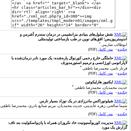
نقش سلول‌های بنیادی مزانشیمی در درمان سندرم آشرمن و
ندومتریوزیس؛ افق‌های نوین در طب بازساختی تولیدمثلی
*
بوطالب صارمی
کیده
-
متن کامل
(PDF)
حاملگی خارج رحمی کورنوال پاره‌شده: یک مورد نادر درمان‌شده با
اپاراتومی اورژانسی و ترمیم استورمدورف
*
رناز نامی، محمدرضا ناطقی
کیده
-
متن کامل
(PDF)
ایکتیوز هارلیکوئین
*
دیث محمدیان، محمدرضا ناطقی
کیده
-
متن کامل
(PDF)
شیلوتوراکس مادرزادی در یک نوزاد بسیار نارس
یما صالحی، زهره عابدینی، حدیث محمدیان، مریم صنایع نادری، محمدرضا ناطقی
کیده
-
متن کامل
(PDF)
مدیریت کوریوآمنیونیت حاد نکروزان همراه با پان‌واسکولیت بند ناف:
زارش یک مورد