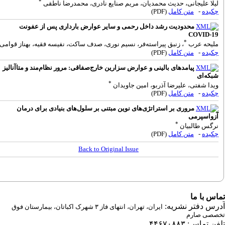
*
یلا علیجانی، حدیث محمدیان، مریم صنایع نادری، محمدرضا ناطقی
کیده
-
متن کامل
(PDF)
محدودیت رشد داخل رحمی و سایر عوارض بارداری پس از عفونت
COVID-1
*
لیحه عرب
، زنبق پیراسته‌فر، نسیم نوری، صدف ساکت، نفیسه فقیه، بهناز قوامی
کیده
-
متن کامل
(PDF)
پیامدهای بالینی و عوارض سزارین خارج‌صفاقی: مرور نظام‌مند و متاآنالیز
بکه‌ای
*
یدا شفتی، علیرضا آذربو، امین جاویدان
کیده
-
متن کامل
(PDF)
مروری بر استراتژی‌های نوین مبتنی بر سلول‌های بنیادی برای درمان
زواسپرمی
*
رگس طالبیان
کیده
-
متن کامل
(PDF)
Back to Original Issue
س با ما
رس دفتر نشریه:
ایران، تهران، انتهای فاز ۳ شهرک اکباتان، بیمارستان فوق
صصی صارم
 تماس: ۴۴۶۷۰۸۸۳