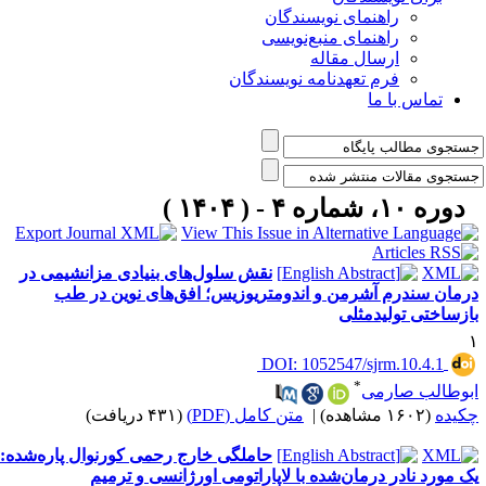
راهنمای نویسندگان
راهنمای منبع‌نویسی
ارسال مقاله
فرم تعهدنامه نویسندگان
تماس با ما
دوره ۱۰، شماره ۴ - ( ۱۴۰۴ )
نقش سلول‌های بنیادی مزانشیمی در
رمان سندرم آشرمن و اندومتریوزیس؛ افق‌های نوین در طب
ازساختی تولیدمثلی
‎ DOI: 1052547/sjrm.10.4.1
*
بوطالب صارمی
کیده
(۱۶۰۲ مشاهده)
|
متن کامل (PDF)
(۴۳۱ دریافت)
حاملگی خارج رحمی کورنوال پاره‌شده:
ک مورد نادر درمان‌شده با لاپاراتومی اورژانسی و ترمیم