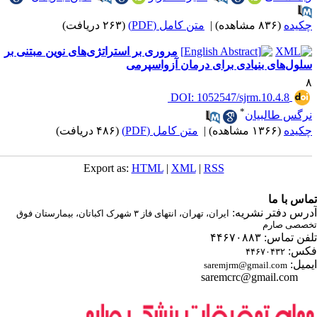
کیده
(۸۳۶ مشاهده)
|
متن کامل (PDF)
(۲۶۳ دریافت)
مروری بر استراتژی‌های نوین مبتنی بر
لول‌های بنیادی برای درمان آزواسپرمی
‎ DOI: 1052547/sjrm.10.4.8
*
رگس طالبیان
کیده
(۱۳۶۶ مشاهده)
|
متن کامل (PDF)
(۴۸۶ دریافت)
Export as:
HTML
|
XML
|
RSS
اس با ما
رس دفتر نشریه:
ایران، تهران، انتهای فاز ۳ شهرک اکباتان، بیمارستان فوق
صصی صارم
ن تماس: ۴۴۶۷۰۸۸۳
س:
۴۴۶۷۰۴۳۲
میل:
saremjrm@gmail.com
saremcrc@gmail.com