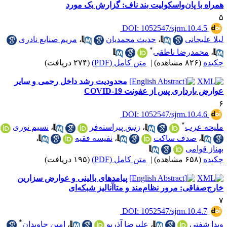
مراه با پان‌واسکولیت بند ناف: گزارش یک مورد
‎ DOI: 1052547/sjrm.10.4.5
یلا علیجانی
،
حدیث محمدیان
،
مریم صنایع نادری
*
،
محمدرضا ناطقی
کیده
(۸۲۶ مشاهده)
|
متن کامل (PDF)
(۲۷۴ دریافت)
محدودیت رشد داخل رحمی و سایر
وارض بارداری پس از عفونت COVID-19
‎ DOI: 1052547/sjrm.10.4.6
*
لیحه عرب
،
زنبق پیراسته‌فر
،
نسیم نوری
،
صدف ساکت
،
نفیسه فقیه
،
هناز قوامی
کیده
(۶۵۸ مشاهده)
|
متن کامل (PDF)
(۱۹۵ دریافت)
پیامدهای بالینی و عوارض سزارین
ارج‌صفاقی: مرور نظام‌مند و متاآنالیز شبکه‌ای
‎ DOI: 1052547/sjrm.10.4.7
*
یدا شفتی
،
علیرضا آذربو
،
امین جاویدان