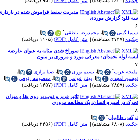
کیده
(۳۸۴۰ مشاهده)
|
متن کامل (PDF)
(۹۵۲ دریافت)
مدیریت سقط فراموش شده در بارداری
ه قلو: گزارش موردی
*
یما گیتی
،
محمدرضا ناطقی
کیده
(۴۷۴۷ مشاهده)
|
متن کامل (PDF)
(۱۱۰۵ دریافت)
سوراخ شدن مثانه به عنوان عارضه
بسه لوله تخمدان: معرفی مورد و مروری بر متون
*
لیحه عرب
،
نسیم نوری
،
صبا بزازی
،
وشین امجدی
،
بهناز قوامی
،
معصومه رئوفی
کیده
(۲۸۵۷ مشاهده)
|
متن کامل (PDF)
(۱۴۵۷ دریافت)
تاثیر فریز و ذوب بر روی بقا و میزان
حرک در اسپرم انسان: یک مطالعه مروری
*
رگس طالبیان
کیده
(۶۸۰۸ مشاهده)
|
متن کامل (PDF)
(۲۴۵۶ دریافت)