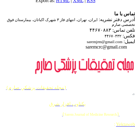
Export as:
HTML
|
XML
|
RSS
اس با ما
رس دفتر نشریه:
ایران، تهران، انتهای فاز ۳ شهرک اکباتان، بیمارستان فوق
صصی صارم
ن تماس: ۴۴۶۷۰۸۸۳
س:
۴۴۶۷۰۴۳۲
میل:
saremjrm@gmail.com
saremcrc@gmail.com
یه حقوق این وب سایت متعلق به
{مجله تحقيقات پزشكي صارم}
 باشد.
احی و برنامه نویسی :
یکتاوب افزار شرق
{
}
© 202
Sarem Journal of Medicine Research
Designed & Developed by
:
Yektaw