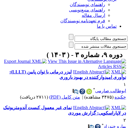
راهنمای نویسندگان
راهنمای منبع‌نویسی
ارسال مقاله
فرم تعهدنامه نویسندگان
تماس با ما
دوره ۹، شماره ۳ - ( ۱۴۰۳ )
لیزر درمانی با توان پایین (LLLT):
وآوری امیدوارکننده در بهبود باروری
*
بوطالب صارمی
کیده
(۳۴۷۵ مشاهده)
|
متن کامل (PDF)
(۲۷۱۱ دریافت)
نمای غیر معمول کیست آندومتریوتیک
ر لاپاراسکوپی: گزارش موردی
*
هاره خندزاد