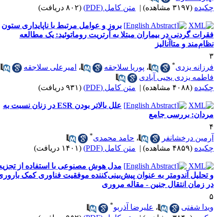
کیده
(۳۱۹۷ مشاهده)
|
متن کامل (PDF)
(۸۰۲ دریافت)
بروز و عوامل مرتبط با ناپایداری ستون
قرات گردنی در بیماران مبتلا به آرتریت روماتوئید: یک مطالعه
ظام‌مند و متاآنالیز
*
رزانه یزدی
،
پوریا سلاجقه
،
امیرعلی سلاجقه
،
اطمه یزدی یحیی آبادی
کیده
(۴۰۸۸ مشاهده)
|
متن کامل (PDF)
(۹۳۱ دریافت)
علل بالاتر بودن ESR در زنان نسبت به
ردان: بررسی جامع
*
رمین درخشانفر
،
حامد محمدی
کیده
(۴۸۵۹ مشاهده)
|
متن کامل (PDF)
(۱۴۰۱ دریافت)
مدل هوش مصنوعی با استفاده از تجزیه
 تحلیل آندومتر به عنوان پیش‌بینی‌کننده موفقیت فناوری کمک باروری
ر زمان انتقال جنین - مقاله مروری
*
یدا شفتی
،
علیرضا آذربو