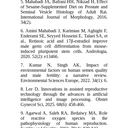
5. Mahabadi JA, Bafrani HH, Nikzad H, Effect
of Sesame-Supplemented Diet on Prostate and
Seminal Vesicle Histology of Adult Rat.
International Journal of Morphology, 2016.
34(2).
6. Amini Mahabadi J, Karimian M, Aghighi F,
Enderami SE, Seyyed Hosseini E, Talaei SA, et
al., Retinoic acid and 17β-estradiol improve
male germ cell differentiation from mouse-
induced pluripotent stem cells. Andrologia,
2020. 52(2): e13466.
7. Kumar N, Singh AK, Impact of
environmental factors on human semen quality
and male fertility: a narrative review.
Environmental Sciences Europe, 2022. 34(1): 6.
8. Lee D, Innovations in assisted reproductive
technology through the advances in artificial
intelligence and image processing. Obstet
Gynecol Sci, 2025. 68(6): 458-466.
9. Agarwal A, Saleh RA, Bedaiwy MA, Role
of reactive oxygen species in the
pathophysiology of human reproduction.