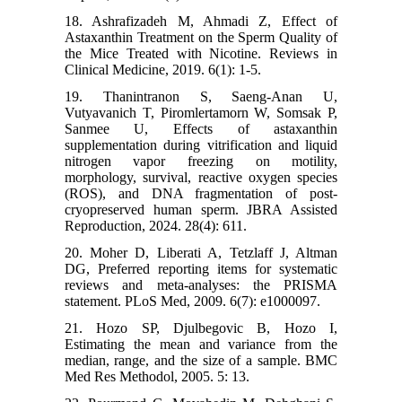
18. Ashrafizadeh M, Ahmadi Z, Effect of
Astaxanthin Treatment on the Sperm Quality of
the Mice Treated with Nicotine. Reviews in
Clinical Medicine, 2019. 6(1): 1-5.
19. Thanintranon S, Saeng-Anan U,
Vutyavanich T, Piromlertamorn W, Somsak P,
Sanmee U, Effects of astaxanthin
supplementation during vitrification and liquid
nitrogen vapor freezing on motility,
morphology, survival, reactive oxygen species
(ROS), and DNA fragmentation of post-
cryopreserved human sperm. JBRA Assisted
Reproduction, 2024. 28(4): 611.
20. Moher D, Liberati A, Tetzlaff J, Altman
DG, Preferred reporting items for systematic
reviews and meta-analyses: the PRISMA
statement. PLoS Med, 2009. 6(7): e1000097.
21. Hozo SP, Djulbegovic B, Hozo I,
Estimating the mean and variance from the
median, range, and the size of a sample. BMC
Med Res Methodol, 2005. 5: 13.