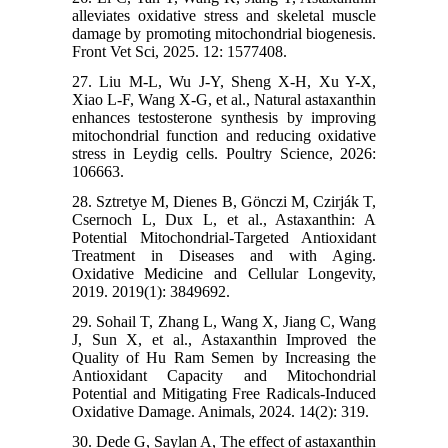
alleviates oxidative stress and skeletal muscle
damage by promoting mitochondrial biogenesis.
Front Vet Sci, 2025. 12: 1577408.
27. Liu M-L, Wu J-Y, Sheng X-H, Xu Y-X,
Xiao L-F, Wang X-G, et al., Natural astaxanthin
enhances testosterone synthesis by improving
mitochondrial function and reducing oxidative
stress in Leydig cells. Poultry Science, 2026:
106663.
28. Sztretye M, Dienes B, Gönczi M, Czirják T,
Csernoch L, Dux L, et al., Astaxanthin: A
Potential Mitochondrial-Targeted Antioxidant
Treatment in Diseases and with Aging.
Oxidative Medicine and Cellular Longevity,
2019. 2019(1): 3849692.
29. Sohail T, Zhang L, Wang X, Jiang C, Wang
J, Sun X, et al., Astaxanthin Improved the
Quality of Hu Ram Semen by Increasing the
Antioxidant Capacity and Mitochondrial
Potential and Mitigating Free Radicals-Induced
Oxidative Damage. Animals, 2024. 14(2): 319.
30. Dede G, Saylan A, The effect of astaxanthin