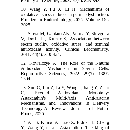
Fertility and Sterility, 2003. 79(4): 829-843.
10. Wang Y, Fu X, Li H, Mechanisms of
oxidative stress-induced sperm dysfunction.
Frontiers in Endocrinology, 2025. Volume 16 -
2025.
11. Shiva M, Gautam AK, Verma Y, Shivgotra
V, Doshi H, Kumar S, Association between
sperm quality, oxidative stress, and seminal
antioxidant activity. Clinical Biochemistry,
2011. 44(4): 319-324.
12. Kowalczyk A, The Role of the Natural
Antioxidant Mechanism in Sperm Cells.
Reproductive Sciences, 2022. 29(5): 1387-
1394.
13. Sun C, Liu Z, Li Y, Wang J, Jiang Y, Zhao
C, Beyond Antioxidant Monotony:
Astaxanthin's Multi-Axis Anti-Ageing
Mechanisms, and Innovations in Delivery
Technology-A Review. Journal of Future
Foods, 2025.
14. Ali S, Kumar A, Liao Z, Iddrisu L, Cheng
Y, Wang Y, et al., Astaxanthin: The king of