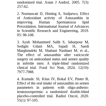
randomized trial. Asian J Androl, 2005. 7(3):
257-62.
2. Nurmawati D, Hinting A, Sudjarwo, Effect
of Antioxidant activity of Astaxanthin in
improving Human Spermatozoa lipid
Peroxidation. International Journal of Advances
in Scientific Research and Engineering, 2019.
05: 98-108.
3. Ayub Mohammed Salih S, Jabarpour M,
Sedighi Gilani MA, Sajadi H, Saedi
Marghmaleki M, Shabani Nashtaei M, et al.,
The effect of astaxanthin after varicocele
surgery on antioxidant status and semen quality
in infertile men: A triple-blind randomized
clinical trial. Food Sci Nutr, 2024. 12(10):
7977-7988.
4. Kumalic SI, Klun IV, Bokal EV, Pinter B,
Effect of the oral intake of astaxanthin on semen
parameters in patients with oligo-astheno-
teratozoospermia: a randomized double-blind
placebo-controlled trial. Radiol Oncol, 2020.
55(1): 97-105.