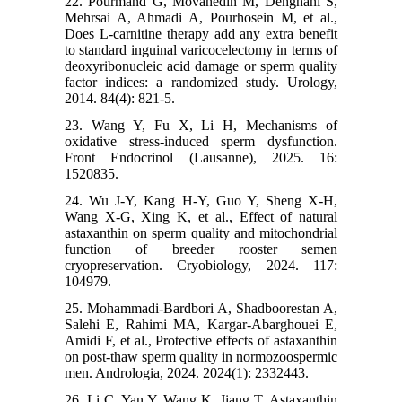
22. Pourmand G, Movahedin M, Dehghani S,
Mehrsai A, Ahmadi A, Pourhosein M, et al.,
Does L-carnitine therapy add any extra benefit
to standard inguinal varicocelectomy in terms of
deoxyribonucleic acid damage or sperm quality
factor indices: a randomized study. Urology,
2014. 84(4): 821-5.
23. Wang Y, Fu X, Li H, Mechanisms of
oxidative stress-induced sperm dysfunction.
Front Endocrinol (Lausanne), 2025. 16:
1520835.
24. Wu J-Y, Kang H-Y, Guo Y, Sheng X-H,
Wang X-G, Xing K, et al., Effect of natural
astaxanthin on sperm quality and mitochondrial
function of breeder rooster semen
cryopreservation. Cryobiology, 2024. 117:
104979.
25. Mohammadi-Bardbori A, Shadboorestan A,
Salehi E, Rahimi MA, Kargar-Abarghouei E,
Amidi F, et al., Protective effects of astaxanthin
on post‐thaw sperm quality in normozoospermic
men. Andrologia, 2024. 2024(1): 2332443.
26. Li C, Yan Y, Wang K, Jiang T, Astaxanthin