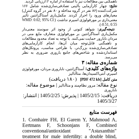
ارزیابی گردید.
I²
ناهمگنی بین مطالعات نیز با استفاده از آماره
نتایج:
چهار کارآزمایی بالینی تصادفی‌سازی‌شده شامل ۱۶۶
شرکت‌کننده (۸۶ نفر در گروه مداخله و ۸۰ نفر در گروه کنترل)
معیارهای ورود را احراز کردند. مکمل‌یاری آستاگزانتین تأثیر
WMD: 0.02; 95% CI:
معنی‌داری بر مورفولوژی اسپرم نداشت (
).
-0.51, 0.55
نتیجه‌گیری:
شواهد کنونی از وجود اثر سودمند معنی‌دار
مکمل‌یاری آستاگزانتین بر مورفولوژی متعارف مایع منی در
مردان نابارور حمایت نمی‌کنند. با توجه به تعداد محدود مطالعات
و ناهمگنی قابل‌توجه میان آن‌ها، انجام کارآزمایی‌های
تصادفی‌سازی‌شده بزرگ‌تر، با طراحی مناسب، پروتکل‌های
استانداردشده و شاخص‌های جامع باروری ضروری به نظر
می‌رسد.
شماره‌ی مقاله: ۳
واژه‌های کلیدی:
آستاگزانتین، ناباروری مردان، مورفولوژی
اسپرم، آنتی‌اکسیدان‌ها، متاآنالیز
(۱۸۰ دریافت)
[PDF 472 kb]
متن کامل
نوع مقاله:
| موضوع مقاله:
مرور نظام‌مند و متاآنالیز
ناباروری
دریافت: 1405/2/15 | پذیرش: 1405/2/25 | انتشار:
1405/3/27
فهرست منابع
1. Comhaire FH, El Garem Y, Mahmoud A,
Eertmans F, Schoonjans F, Combined
conventional/antioxidant "Astaxanthin"
treatment for male infertility: a double blind,