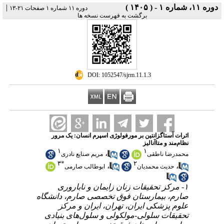
|
دوره ۱۱، شماره ۱ - ( ۱۴۰۵ )
دوره ۱۱ شماره ۱ صفحات ۲۱-۱۳
برگشت به فهرست نسخه ها
‎ DOI: 1052547/sjrm.11.1.3
اثرات آستاگزانتین بر مورفولوژی اسپرم انسان: یک مرور
نظام‌مند و متاآنالیز
۱
۱
،
محمدرضا ناطقی
مریم صنایع نادری
۳
*
۲
،
،
حدیث محمدیان
ابوطالب صارمی
۱- مرکز تحقیقات زنان زایمان و ناباروری
صارم، بیمارستان فوق تخصصی صارم، دانشگاه
علوم پزشکی ایران، تهران، ایران و مرکز
تحقیقات سلولی-مولکولی و سلول‌های بنیادی