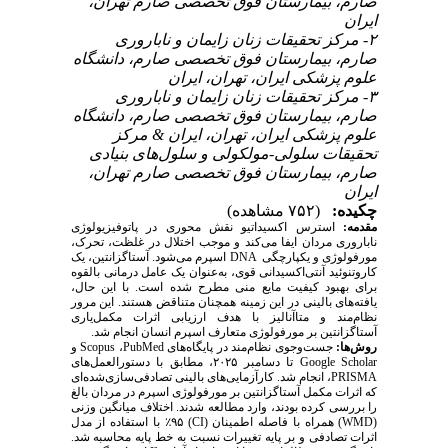
صارم، بیمارستان فوق تخصصی صارم تهران،
ایران
۲- مرکز تحقیقات زنان زایمان و ناباروری
صارم، بیمارستان فوق تخصصی صارم، دانشگاه
علوم پزشکی ایران، تهران، ایران
۳- مرکز تحقیقات زنان زایمان و ناباروری
صارم، بیمارستان فوق تخصصی صارم، دانشگاه
علوم پزشکی ایران، تهران، ایران & مرکز
تحقیقات سلولی-مولکولی و سلول‌های بنیادی
صارم، بیمارستان فوق تخصصی صارم تهران،
ایران
چکیده:
(۷۵۲ مشاهده)
مقدمه:
استرس اکسیداتیو نقش محوری در پاتوفیزیولوژی
ناباروری مردان ایفا می‌کند و موجب اختلال در غلظت، تحرک،
اسپرم می‌شود. آستاگزانتین، یک
DNA
مورفولوژی و یکپارچگی
کاروتنوئید آنتی‌اکسیدانی قوی، به‌عنوان یک عامل درمانی بالقوه
برای بهبود کیفیت مایع منی مطرح شده است. با این حال،
یافته‌های بالینی در این زمینه همچنان متناقض هستند. این مرور
نظام‌مند و متاآنالیز با هدف ارزیابی اثرات مکمل‌یاری
آستاگزانتین بر مورفولوژی متعارف اسپرم انسان انجام شد.
و
Scopus
،
PubMed
جست‌وجوی نظام‌مند در پایگاه‌های
روش‌ها:
تا دسامبر ۲۰۲۵، مطابق با دستورالعمل‌های
Google Scholar
، انجام شد. کارآزمایی‌های بالینی تصادفی‌سازی‌شده‌ای
PRISMA
که اثرات مکمل آستاگزانتین بر مورفولوژی اسپرم در مردان بالغ
را بررسی کرده بودند، وارد مطالعه شدند. اختلاف میانگین وزنی
با استفاده از مدل
٪
) ۹۵
CI
) همراه با فاصله اطمینان (
WMD
(
اثرات تصادفی و بر پایه تغییرات نسبت به خط پایه محاسبه شد.