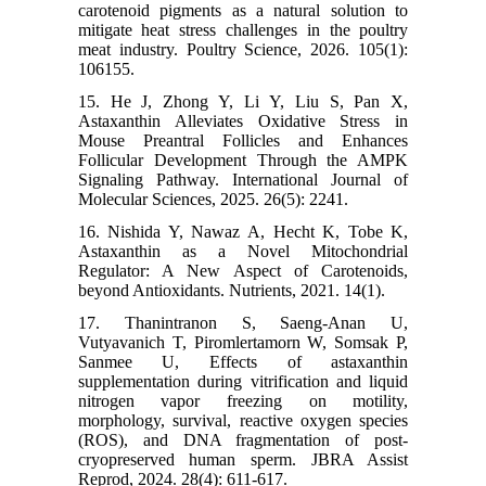
carotenoid pigments as a natural solution to
mitigate heat stress challenges in the poultry
meat industry. Poultry Science, 2026. 105(1):
106155.
15. He J, Zhong Y, Li Y, Liu S, Pan X,
Astaxanthin Alleviates Oxidative Stress in
Mouse Preantral Follicles and Enhances
Follicular Development Through the AMPK
Signaling Pathway. International Journal of
Molecular Sciences, 2025. 26(5): 2241.
16. Nishida Y, Nawaz A, Hecht K, Tobe K,
Astaxanthin as a Novel Mitochondrial
Regulator: A New Aspect of Carotenoids,
beyond Antioxidants. Nutrients, 2021. 14(1).
17. Thanintranon S, Saeng-Anan U,
Vutyavanich T, Piromlertamorn W, Somsak P,
Sanmee U, Effects of astaxanthin
supplementation during vitrification and liquid
nitrogen vapor freezing on motility,
morphology, survival, reactive oxygen species
(ROS), and DNA fragmentation of post-
cryopreserved human sperm. JBRA Assist
Reprod, 2024. 28(4): 611-617.