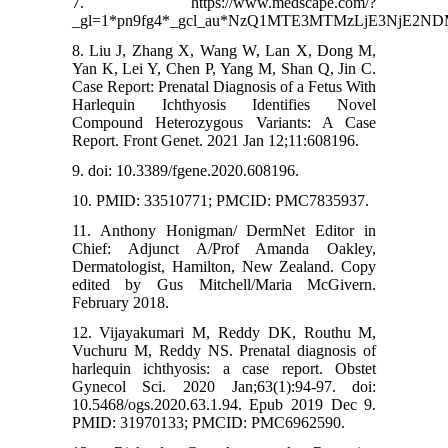
7. https://www.medscape.com/?
_gl=1*pn9fg4*_gcl_au*NzQ1MTE3MTMzLjE3NjE2N
8. Liu J, Zhang X, Wang W, Lan X, Dong M,
Yan K, Lei Y, Chen P, Yang M, Shan Q, Jin C.
Case Report: Prenatal Diagnosis of a Fetus With
Harlequin Ichthyosis Identifies Novel
Compound Heterozygous Variants: A Case
Report. Front Genet. 2021 Jan 12;11:608196.
9. doi: 10.3389/fgene.2020.608196.
10. PMID: 33510771; PMCID: PMC7835937.
11. Anthony Honigman/ DermNet Editor in
Chief: Adjunct A/Prof Amanda Oakley,
Dermatologist, Hamilton, New Zealand. Copy
edited by Gus Mitchell/Maria McGivern.
February 2018.
12. Vijayakumari M, Reddy DK, Routhu M,
Vuchuru M, Reddy NS. Prenatal diagnosis of
harlequin ichthyosis: a case report. Obstet
Gynecol Sci. 2020 Jan;63(1):94-97. doi:
10.5468/ogs.2020.63.1.94. Epub 2019 Dec 9.
PMID: 31970133; PMCID: PMC6962590.