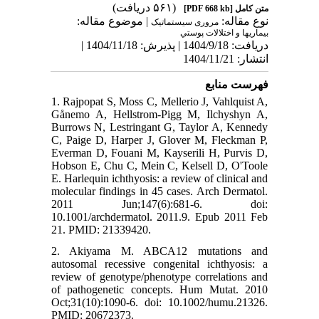
(۵۶۱ دریافت)
[PDF 668 kb]
متن کامل
نوع مقاله:
| موضوع مقاله:
مروری سیستماتيک
بيماريها و اختلالات پوستي
دریافت: 1404/9/18 | پذیرش: 1404/11/18 |
انتشار: 1404/11/21
فهرست منابع
1. Rajpopat S, Moss C, Mellerio J, Vahlquist A,
Gånemo A, Hellstrom-Pigg M, Ilchyshyn A,
Burrows N, Lestringant G, Taylor A, Kennedy
C, Paige D, Harper J, Glover M, Fleckman P,
Everman D, Fouani M, Kayserili H, Purvis D,
Hobson E, Chu C, Mein C, Kelsell D, O'Toole
E. Harlequin ichthyosis: a review of clinical and
molecular findings in 45 cases. Arch Dermatol.
2011 Jun;147(6):681-6. doi:
10.1001/archdermatol. 2011.9. Epub 2011 Feb
21. PMID: 21339420.
2. Akiyama M. ABCA12 mutations and
autosomal recessive congenital ichthyosis: a
review of genotype/phenotype correlations and
of pathogenetic concepts. Hum Mutat. 2010
Oct;31(10):1090-6. doi: 10.1002/humu.21326.
PMID: 20672373.