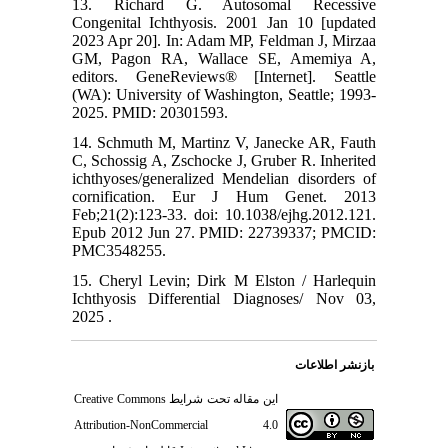
13. Richard G. Autosomal Recessive
Congenital Ichthyosis. 2001 Jan 10 [updated
2023 Apr 20]. In: Adam MP, Feldman J, Mirzaa
GM, Pagon RA, Wallace SE, Amemiya A,
editors. GeneReviews® [Internet]. Seattle
(WA): University of Washington, Seattle; 1993-
2025. PMID: 20301593.
14. Schmuth M, Martinz V, Janecke AR, Fauth
C, Schossig A, Zschocke J, Gruber R. Inherited
ichthyoses/generalized Mendelian disorders of
cornification. Eur J Hum Genet. 2013
Feb;21(2):123-33. doi: 10.1038/ejhg.2012.121.
Epub 2012 Jun 27. PMID: 22739337; PMCID:
PMC3548255.
15. Cheryl Levin; Dirk M Elston / Harlequin
Ichthyosis Differential Diagnoses/ Nov 03,
2025 .
بازنشر اطلاعات
Creative Commons
این مقاله تحت شرایط
Attribution-NonCommercial 4.0