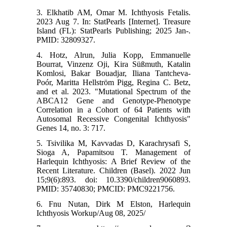
3. Elkhatib AM, Omar M. Ichthyosis Fetalis.
2023 Aug 7. In: StatPearls [Internet]. Treasure
Island (FL): StatPearls Publishing; 2025 Jan-.
PMID: 32809327.
4. Hotz, Alrun, Julia Kopp, Emmanuelle
Bourrat, Vinzenz Oji, Kira Süßmuth, Katalin
Komlosi, Bakar Bouadjar, Iliana Tantcheva-
Poór, Maritta Hellström Pigg, Regina C. Betz,
and et al. 2023. "Mutational Spectrum of the
ABCA12 Gene and Genotype-Phenotype
Correlation in a Cohort of 64 Patients with
Autosomal Recessive Congenital Ichthyosis"
Genes 14, no. 3: 717.
5. Tsivilika M, Kavvadas D, Karachrysafi S,
Sioga A, Papamitsou T. Management of
Harlequin Ichthyosis: A Brief Review of the
Recent Literature. Children (Basel). 2022 Jun
15;9(6):893. doi: 10.3390/children9060893.
PMID: 35740830; PMCID: PMC9221756.
6. Fnu Nutan, Dirk M Elston, Harlequin
Ichthyosis Workup/Aug 08, 2025/