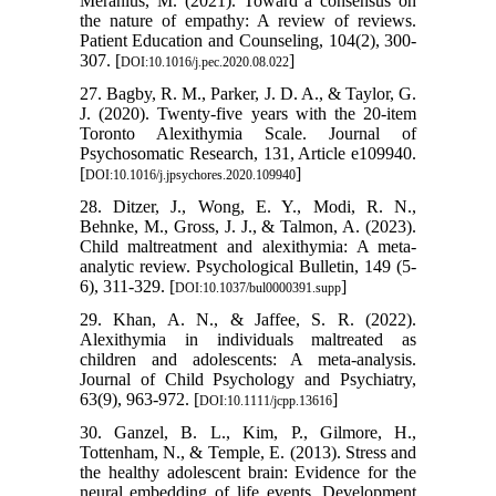
Meranius, M. (2021). Toward a consensus on
the nature of empathy: A review of reviews.
Patient Education and Counseling, 104(2), 300-
307. [
]
DOI:10.1016/j.pec.2020.08.022
27. Bagby, R. M., Parker, J. D. A., & Taylor, G.
J. (2020). Twenty-five years with the 20-item
Toronto Alexithymia Scale. Journal of
Psychosomatic Research, 131, Article e109940.
[
]
DOI:10.1016/j.jpsychores.2020.109940
28. Ditzer, J., Wong, E. Y., Modi, R. N.,
Behnke, M., Gross, J. J., & Talmon, A. (2023).
Child maltreatment and alexithymia: A meta-
analytic review. Psychological Bulletin, 149 (5-
6), 311-329. [
]
DOI:10.1037/bul0000391.supp
29. Khan, A. N., & Jaffee, S. R. (2022).
Alexithymia in individuals maltreated as
children and adolescents: A meta-analysis.
Journal of Child Psychology and Psychiatry,
63(9), 963-972. [
]
DOI:10.1111/jcpp.13616
30. Ganzel, B. L., Kim, P., Gilmore, H.,
Tottenham, N., & Temple, E. (2013). Stress and
the healthy adolescent brain: Evidence for the
neural embedding of life events. Development