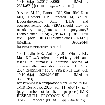
10.1016/j.plefa.2017.03.006] [Medline:
28314621] [
]
DOI:10.1016/j.plefa.2017.03.006
9. Amza M, Haj Hamoud BH, Sima RM, Dinu
MD, Gorecki GP, Popescu M, et al.
Docosahexaenoic Acid (DHA) and
ecosapentaenoic acid (EPA)-should they be
mandatory supplements in pregnancy?
Biomedicines. 2024;12(7):1471. [FREE Full
text] [doi: 10.3390/biomedicines12071471]
[Medline: 39062044]
[
]
DOI:10.3390/biomedicines12071471
10. Dicklin MR, Anthony JC, Winters BL,
Maki KC. ω-3 polyunsaturated fatty acid status
testing in humans: a narrative review of
commercially available options. J Nutr.
2024;154(5):1487-1504. [FREE Full text] [doi:
10.1016/j.tjnut.2024.03.015] [Medline:
38522783]
https://www.researchprotocols.org/2025/1/e60417
JMIR Res Protoc 2025 | vol. 14 | e60417 | p. 7
(page number not for citation purposes) JMIR
RESEARCH PROTOCOLS Lim et al
XSL•FO RenderX [
]
DOI:10.1016/j.tjnut.2024.03.015