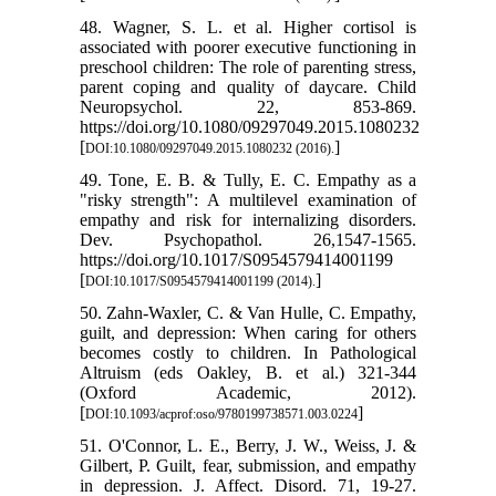
48. Wagner, S. L. et al. Higher cortisol is
associated with poorer executive functioning in
preschool children: The role of parenting stress,
parent coping and quality of daycare. Child
Neuropsychol. 22, 853-869.
https://doi.org/10.1080/09297049.2015.1080232
[
]
DOI:10.1080/09297049.2015.1080232 (2016).
49. Tone, E. B. & Tully, E. C. Empathy as a
"risky strength": A multilevel examination of
empathy and risk for internalizing disorders.
Dev. Psychopathol. 26,1547-1565.
https://doi.org/10.1017/S0954579414001199
[
]
DOI:10.1017/S0954579414001199 (2014).
50. Zahn-Waxler, C. & Van Hulle, C. Empathy,
guilt, and depression: When caring for others
becomes costly to children. In Pathological
Altruism (eds Oakley, B. et al.) 321-344
(Oxford Academic, 2012).
[
]
DOI:10.1093/acprof:oso/9780199738571.003.0224
51. O'Connor, L. E., Berry, J. W., Weiss, J. &
Gilbert, P. Guilt, fear, submission, and empathy
in depression. J. Affect. Disord. 71, 19-27.