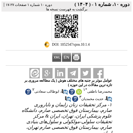
|
دوره ۱۰، شماره ۱ - ( ۱۴۰۴ )
دوره ۱۰ شماره ۱ صفحات ۲۷-۱۷
برگشت به فهرست نسخه ها
‎ DOI: 1052547/sjrm.10.1.4
عوامل موثر بر جنبه های مختلف هوش ( یک مطالعه مروری بر
تازه ترین مقالات در این حوزه )
۲
۱
*
،
محمدرضا ناطقی
ابوطالب سعادتی
۳
،
حدیث محمدیان
۱- مرکز تحقیقات زنان زایمان و ناباروری
صارم، بیمارستان فوق تخصصی صارم، دانشگاه
علوم پزشکی ایران، تهران، ایران & مرکز
تحقیقات سلولی-مولکولی و سلول‌های بنیادی
صارم، بیمارستان فوق تخصصی صارم تهران،
ایران