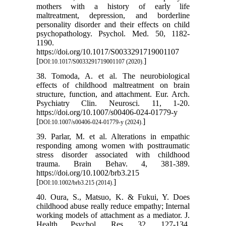
mothers with a history of early life
maltreatment, depression, and borderline
personality disorder and their effects on child
psychopathology. Psychol. Med. 50, 1182-
1190.
https://doi.org/10.1017/S0033291719001107
[
]
DOI:10.1017/S0033291719001107 (2020).
38. Tomoda, A. et al. The neurobiological
effects of childhood maltreatment on brain
structure, function, and attachment. Eur. Arch.
Psychiatry Clin. Neurosci. 11, 1-20.
https://doi.org/10.1007/s00406-024-01779-y
[
]
DOI:10.1007/s00406-024-01779-y (2024).
39. Parlar, M. et al. Alterations in empathic
responding among women with posttraumatic
stress disorder associated with childhood
trauma. Brain Behav. 4, 381-389.
https://doi.org/10.1002/brb3.215
[
]
DOI:10.1002/brb3.215 (2014).
40. Oura, S., Matsuo, K. & Fukui, Y. Does
childhood abuse really reduce empathy; Internal
working models of attachment as a mediator. J.
Health Psychol. Res. 32, 127-134.