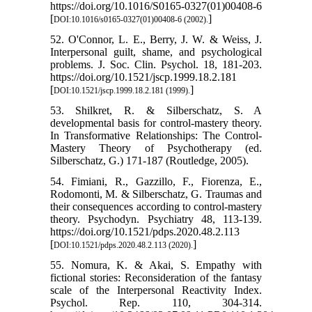
https://doi.org/10.1016/S0165-0327(01)00408-6
[
]
DOI:10.1016/s0165-0327(01)00408-6 (2002).
52. O'Connor, L. E., Berry, J. W. & Weiss, J.
Interpersonal guilt, shame, and psychological
problems. J. Soc. Clin. Psychol. 18, 181-203.
https://doi.org/10.1521/jscp.1999.18.2.181
[
]
DOI:10.1521/jscp.1999.18.2.181 (1999).
53. Shilkret, R. & Silberschatz, S. A
developmental basis for control-mastery theory.
In Transformative Relationships: The Control-
Mastery Theory of Psychotherapy (ed.
Silberschatz, G.) 171-187 (Routledge, 2005).
54. Fimiani, R., Gazzillo, F., Fiorenza, E.,
Rodomonti, M. & Silberschatz, G. Traumas and
their consequences according to control-mastery
theory. Psychodyn. Psychiatry 48, 113-139.
https://doi.org/10.1521/pdps.2020.48.2.113
[
]
DOI:10.1521/pdps.2020.48.2.113 (2020).
55. Nomura, K. & Akai, S. Empathy with
fictional stories: Reconsideration of the fantasy
scale of the Interpersonal Reactivity Index.
Psychol. Rep. 110, 304-314.