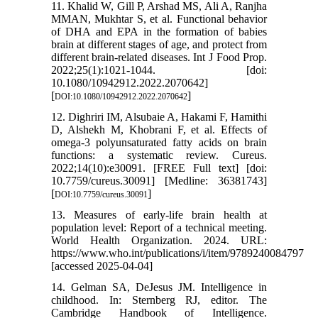
11. Khalid W, Gill P, Arshad MS, Ali A, Ranjha
MMAN, Mukhtar S, et al. Functional behavior
of DHA and EPA in the formation of babies
brain at different stages of age, and protect from
different brain-related diseases. Int J Food Prop.
2022;25(1):1021-1044. [doi:
10.1080/10942912.2022.2070642]
[
]
DOI:10.1080/10942912.2022.2070642
12. Dighriri IM, Alsubaie A, Hakami F, Hamithi
D, Alshekh M, Khobrani F, et al. Effects of
omega-3 polyunsaturated fatty acids on brain
functions: a systematic review. Cureus.
2022;14(10):e30091. [FREE Full text] [doi:
10.7759/cureus.30091] [Medline: 36381743]
[
]
DOI:10.7759/cureus.30091
13. Measures of early-life brain health at
population level: Report of a technical meeting.
World Health Organization. 2024. URL:
https://www.who.int/publications/i/item/9789240084797
[accessed 2025-04-04]
14. Gelman SA, DeJesus JM. Intelligence in
childhood. In: Sternberg RJ, editor. The
Cambridge Handbook of Intelligence.