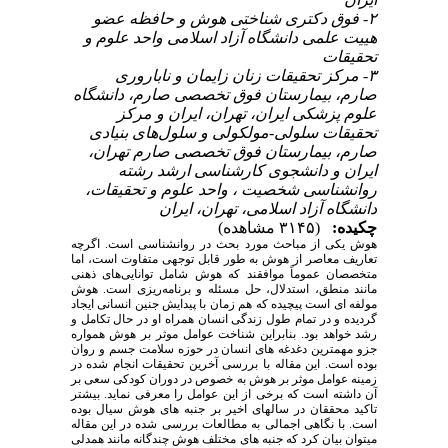
۲- فوق دکتری شناختی هوش و حافظه عضو
هییت علمی دانشگاه آزاد اسلامی واحد علوم و
تحقیقات
۳- مرکز تحقیقات زنان زایمان و ناباروری
صارم، بیمارستان فوق تخصصی صارم، دانشگاه
علوم پزشکی ایران، تهران، ایران و مرکز
تحقیقات سلولی-مولکولی و سلول‌های بنیادی
صارم، بیمارستان فوق تخصصی صارم تهران،
ایران و دانشجوی کارشناسی ارشد رشته
روانشناسی شخصیت ، واحد علوم و تحقیقات،
دانشگاه آزاد اسلامی، تهران، ایران
چکیده:
(۳۱۴۵ مشاهده)
هوش یکی از مباحث مورد بحث در روانشناسی است. اگرچه
تعاریف معاصر از هوش به طور قابل توجهی متفاوت است، اما
متخصصان عموماً موافقند که هوش شامل توانایی‌های ذهنی
مانند منطق، استدلال، حل مسئله و برنامه‌ریزی است.
هوش
مولفه ای است پیچیده که هم زمان با پیدایش جنین انسانی ایجاد
گردیده و در تمام طول زندگی انسان همراه او در حال تکامل و
رشد خواهد بود. بنابراین شناخت عوامل موثر بر هوش همواره
جزو مهمترین دغدغه های انسان در حوزه سلامت جسم و روان
بوده است. این مقاله با بررسی آخرین تحقیقات انجام شده در
زمینه عوامل موثر بر هوش به خصوص در دوران کودکی سعی بر
آن داشته است که برخی از این عوامل را معرفی نماید.
بیشتر
تاکید محققان در سالهای اخیر بر جنبه های هوش سیال بوده
است. با نگاهی اجمالی به مطالعات بررسی شده در این مقاله
میتوان بیان کرد که جنبه های مختلف هوش چندگانه مانند همدلی