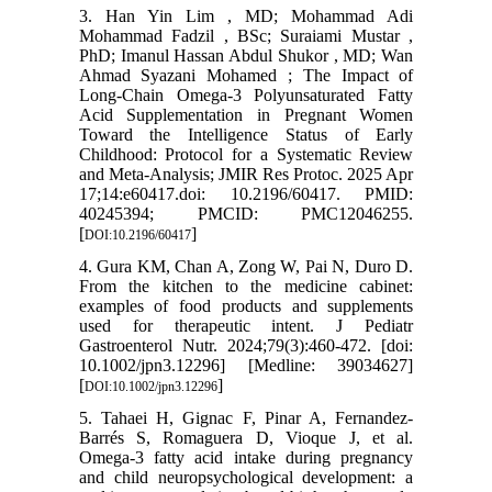
3. Han Yin Lim , MD; Mohammad Adi
Mohammad Fadzil , BSc; Suraiami Mustar ,
PhD; Imanul Hassan Abdul Shukor , MD; Wan
Ahmad Syazani Mohamed ; The Impact of
Long-Chain Omega-3 Polyunsaturated Fatty
Acid Supplementation in Pregnant Women
Toward the Intelligence Status of Early
Childhood: Protocol for a Systematic Review
and Meta-Analysis; JMIR Res Protoc. 2025 Apr
17;14:e60417.doi: 10.2196/60417. PMID:
40245394; PMCID: PMC12046255.
[
]
DOI:10.2196/60417
4. Gura KM, Chan A, Zong W, Pai N, Duro D.
From the kitchen to the medicine cabinet:
examples of food products and supplements
used for therapeutic intent. J Pediatr
Gastroenterol Nutr. 2024;79(3):460-472. [doi:
10.1002/jpn3.12296] [Medline: 39034627]
[
]
DOI:10.1002/jpn3.12296
5. Tahaei H, Gignac F, Pinar A, Fernandez-
Barrés S, Romaguera D, Vioque J, et al.
Omega-3 fatty acid intake during pregnancy
and child neuropsychological development: a