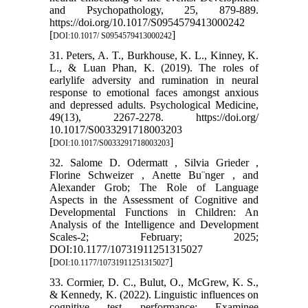
and Psychopathology, 25, 879-889.
https://doi.org/10.1017/S0954579413000242
[
]
DOI:10.1017/ S0954579413000242
31. Peters, A. T., Burkhouse, K. L., Kinney, K.
L., & Luan Phan, K. (2019). The roles of
earlylife adversity and rumination in neural
response to emotional faces amongst anxious
and depressed adults. Psychological Medicine,
49(13), 2267-2278. https://doi.org/
10.1017/S0033291718003203
[
]
DOI:10.1017/S0033291718003203
32. Salome D. Odermatt , Silvia Grieder ,
Florine Schweizer , Anette Bu¨nger , and
Alexander Grob; The Role of Language
Aspects in the Assessment of Cognitive and
Developmental Functions in Children: An
Analysis of the Intelligence and Development
Scales-2; February; 2025;
DOI:10.1177/10731911251315027
[
]
DOI:10.1177/10731911251315027
33. Cormier, D. C., Bulut, O., McGrew, K. S.,
& Kennedy, K. (2022). Linguistic influences on
cognitive test performance: Examinee