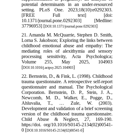
potential determinants in an under-resourced
setting. PLoS One. 2023;18(10):e0292303.
[FREE Full text] [doi:
10.1371/journal.pone.0292303] [Medline:
37796953] [
]
DOI:10.1371/journal.pone.0292303
21. Amanda M. McQuarrie, Stephen D. Smith,
Lorna S. Jakobson; Exploring the links between
childhood emotional abuse and empathy: The
mediating roles of alexithymia and sensory
processing sensitivity, Acta Psychologica;
Volume 255, May 2025, 104903
[
]
DOI:10.1016/j.actpsy.2025.104903
22. Bernstein, D., & Fink, L. (1998). Childhood
trauma questionnaire. A retrospective self-report
questionnaire and manual. The Psychological
Corporation. Bernstein, D. P., Stein, J. A.,
Newcomb, M. D., Walker, E., Pogge, D.,
Ahluvalia, T., … Zule, W. (2003).
Development and validation of a brief screening
version of the childhood trauma questionnaire.
Child Abuse & Neglect, 27, 169-190.
https://doi. org/10.1016/S0145-2134(02)00541-
0 [
]
DOI:10.1016/S0145-2134(02)00541-0