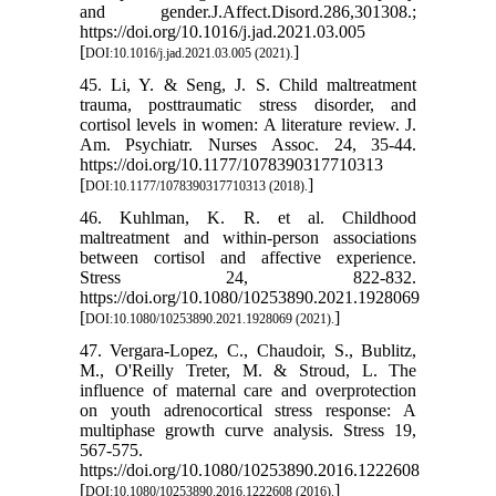
and gender.J.Affect.Disord.286,301308.;
https://doi.org/10.1016/j.jad.2021.03.005
[
]
DOI:10.1016/j.jad.2021.03.005 (2021).
45. Li, Y. & Seng, J. S. Child maltreatment
trauma, posttraumatic stress disorder, and
cortisol levels in women: A literature review. J.
Am. Psychiatr. Nurses Assoc. 24, 35-44.
https://doi.org/10.1177/1078390317710313
[
]
DOI:10.1177/1078390317710313 (2018).
46. Kuhlman, K. R. et al. Childhood
maltreatment and within-person associations
between cortisol and affective experience.
Stress 24, 822-832.
https://doi.org/10.1080/10253890.2021.1928069
[
]
DOI:10.1080/10253890.2021.1928069 (2021).
47. Vergara-Lopez, C., Chaudoir, S., Bublitz,
M., O'Reilly Treter, M. & Stroud, L. The
influence of maternal care and overprotection
on youth adrenocortical stress response: A
multiphase growth curve analysis. Stress 19,
567-575.
https://doi.org/10.1080/10253890.2016.1222608
[
]
DOI:10.1080/10253890.2016.1222608 (2016).