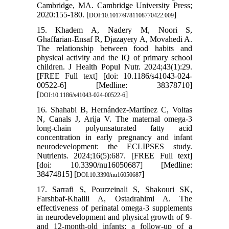
Cambridge, MA. Cambridge University Press;
2020:155-180. [
]
DOI:10.1017/9781108770422.009
15. Khadem A, Nadery M, Noori S,
Ghaffarian-Ensaf R, Djazayery A, Movahedi A.
The relationship between food habits and
physical activity and the IQ of primary school
children. J Health Popul Nutr. 2024;43(1):29.
[FREE Full text] [doi: 10.1186/s41043-024-
00522-6] [Medline: 38378710]
[
]
DOI:10.1186/s41043-024-00522-6
16. Shahabi B, Hernández-Martínez C, Voltas
N, Canals J, Arija V. The maternal omega-3
long-chain polyunsaturated fatty acid
concentration in early pregnancy and infant
neurodevelopment: the ECLIPSES study.
Nutrients. 2024;16(5):687. [FREE Full text]
[doi: 10.3390/nu16050687] [Medline:
38474815] [
]
DOI:10.3390/nu16050687
17. Sarrafi S, Pourzeinali S, Shakouri SK,
Farshbaf-Khalili A, Ostadrahimi A. The
effectiveness of perinatal omega-3 supplements
in neurodevelopment and physical growth of 9-
and 12-month-old infants: a follow-up of a