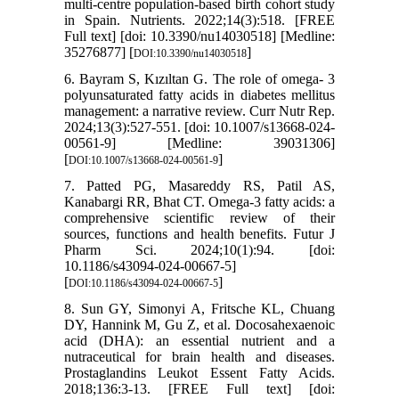
multi-centre population-based birth cohort study
in Spain. Nutrients. 2022;14(3):518. [FREE
Full text] [doi: 10.3390/nu14030518] [Medline:
35276877] [
]
DOI:10.3390/nu14030518
6. Bayram S, Kızıltan G. The role of omega- 3
polyunsaturated fatty acids in diabetes mellitus
management: a narrative review. Curr Nutr Rep.
2024;13(3):527-551. [doi: 10.1007/s13668-024-
00561-9] [Medline: 39031306]
[
]
DOI:10.1007/s13668-024-00561-9
7. Patted PG, Masareddy RS, Patil AS,
Kanabargi RR, Bhat CT. Omega-3 fatty acids: a
comprehensive scientific review of their
sources, functions and health benefits. Futur J
Pharm Sci. 2024;10(1):94. [doi:
10.1186/s43094-024-00667-5]
[
]
DOI:10.1186/s43094-024-00667-5
8. Sun GY, Simonyi A, Fritsche KL, Chuang
DY, Hannink M, Gu Z, et al. Docosahexaenoic
acid (DHA): an essential nutrient and a
nutraceutical for brain health and diseases.
Prostaglandins Leukot Essent Fatty Acids.
2018;136:3-13. [FREE Full text] [doi: