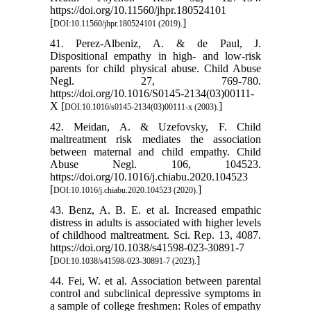
https://doi.org/10.11560/jhpr.180524101
[
]
DOI:10.11560/jhpr.180524101 (2019).
41. Perez-Albeniz, A. & de Paul, J.
Dispositional empathy in high- and low-risk
parents for child physical abuse. Child Abuse
Negl. 27, 769-780.
https://doi.org/10.1016/S0145-2134(03)00111-
X [
]
DOI:10.1016/s0145-2134(03)00111-x (2003).
42. Meidan, A. & Uzefovsky, F. Child
maltreatment risk mediates the association
between maternal and child empathy. Child
Abuse Negl. 106, 104523.
https://doi.org/10.1016/j.chiabu.2020.104523
[
]
DOI:10.1016/j.chiabu.2020.104523 (2020).
43. Benz, A. B. E. et al. Increased empathic
distress in adults is associated with higher levels
of childhood maltreatment. Sci. Rep. 13, 4087.
https://doi.org/10.1038/s41598-023-30891-7
[
]
DOI:10.1038/s41598-023-30891-7 (2023).
44. Fei, W. et al. Association between parental
control and subclinical depressive symptoms in
a sample of college freshmen: Roles of empathy