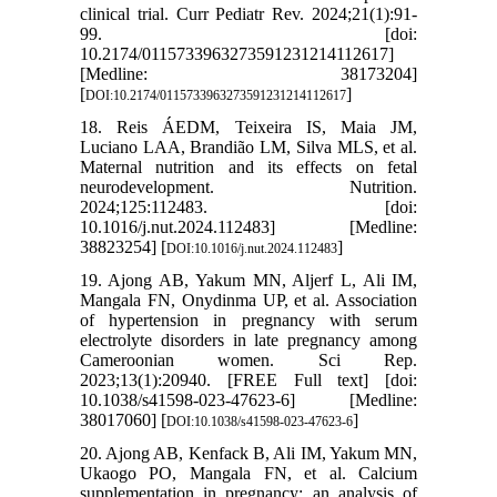
clinical trial. Curr Pediatr Rev. 2024;21(1):91-
99. [doi:
10.2174/0115733963273591231214112617]
[Medline: 38173204]
[
]
DOI:10.2174/0115733963273591231214112617
18. Reis ÁEDM, Teixeira IS, Maia JM,
Luciano LAA, Brandião LM, Silva MLS, et al.
Maternal nutrition and its effects on fetal
neurodevelopment. Nutrition.
2024;125:112483. [doi:
10.1016/j.nut.2024.112483] [Medline:
38823254] [
]
DOI:10.1016/j.nut.2024.112483
19. Ajong AB, Yakum MN, Aljerf L, Ali IM,
Mangala FN, Onydinma UP, et al. Association
of hypertension in pregnancy with serum
electrolyte disorders in late pregnancy among
Cameroonian women. Sci Rep.
2023;13(1):20940. [FREE Full text] [doi:
10.1038/s41598-023-47623-6] [Medline:
38017060] [
]
DOI:10.1038/s41598-023-47623-6
20. Ajong AB, Kenfack B, Ali IM, Yakum MN,
Ukaogo PO, Mangala FN, et al. Calcium
supplementation in pregnancy: an analysis of