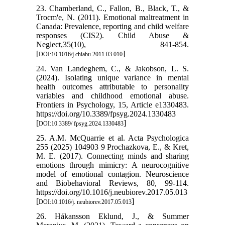
23. Chamberland, C., Fallon, B., Black, T., &
Trocm'e, N. (2011). Emotional maltreatment in
Canada: Prevalence, reporting and child welfare
responses (CIS2). Child Abuse &
Neglect,35(10), 841-854.
[
]
DOI:10.1016/j.chiabu.2011.03.010
24. Van Landeghem, C., & Jakobson, L. S.
(2024). Isolating unique variance in mental
health outcomes attributable to personality
variables and childhood emotional abuse.
Frontiers in Psychology, 15, Article e1330483.
https://doi.org/10.3389/fpsyg.2024.1330483
[
]
DOI:10.3389/ fpsyg.2024.1330483
25. A.M. McQuarrie et al. Acta Psychologica
255 (2025) 104903 9 Prochazkova, E., & Kret,
M. E. (2017). Connecting minds and sharing
emotions through mimicry: A neurocognitive
model of emotional contagion. Neuroscience
and Biobehavioral Reviews, 80, 99-114.
https://doi.org/10.1016/j.neubiorev.2017.05.013
[
]
DOI:10.1016/j. neubiorev.2017.05.013
26. Håkansson Eklund, J., & Summer