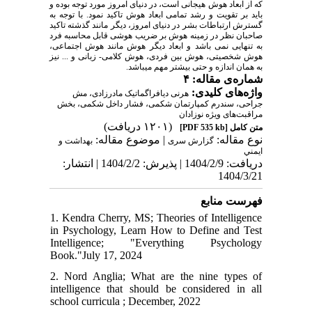
که از ابعاد هوش هیجانی است، در دنیای امروز مورد توجه بوده و
باید بر تقویت و رشد تمامی ابعاد هوش تاکید نمود. با توجه به
گسترش ارتباطات بشر در دنیای امروز، دیگر مانند گذشته تاکید
صاحبان نظر در زمینه هوش بر ضریب هوشی قابل محاسبه فرد
به تنهایی نمی باشد و ابعاد دیگر هوش مانند هوش اجتماعی،
هوش شخصیتی، هوش بین فردی، هوش کلامی- زبانی و ... نیز
به همان اندازه و حتی بیشتر مهم میباشد.
شماره‌ی مقاله: ۴
واژه‌های کلیدی:
هرنی دیافراگماتیک مادرزادی، مش
جراحی، سندرم کمپارتمان شکمی، فشار داخل شکمی، بخش
مراقبت‌های ویژه نوزادان
(۱۲۰۱ دریافت)
[PDF 535 kb]
متن کامل
نوع مقاله:
| موضوع مقاله:
گزارش سری
بهداشت و
ايمني
دریافت: 1404/2/9 | پذیرش: 1404/2/2 | انتشار:
1404/3/21
فهرست منابع
1. Kendra Cherry, MS; Theories of Intelligence
in Psychology, Learn How to Define and Test
Intelligence; "Everything Psychology
Book."July 17, 2024
2. Nord Anglia; What are the nine types of
intelligence that should be considered in all
school curricula ; December, 2022