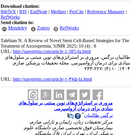
Download citation:
BibTeX
|
RIS
|
EndNote
|
Medlars
|
ProCite
|
Reference Manager
|
RefWorks
Send citation to:
Mendeley
Zotero
RefWorks
Talebian N. A Review of Novel Stem Cell-Based Strategies for The
Treatment of Azoospermia. SJMR 2025; 10 (4) : 8
URL:
http://saremjrm.com/article-1-385-fa.html
طالبیان نرگس. مروری بر استراتژی‌های نوین مبتنی بر سلول‌های
بنیادی برای درمان آزواسپرمی. مجله تحقيقات پزشكي صارم.
۱۴۰۴; ۱۰ (۴) :۲۲۷-۲۳۳
URL:
http://saremjrm.com/article-۱-۳۸۵-fa.html
مروری بر استراتژی‌های نوین مبتنی بر سلول‌های
بنیادی برای درمان آزواسپرمی
*
نرگس طالبیان
مرکز تحقیقات زنان، زایمان و نازایی صارم،
بیمارستان فوق تخصصی صارم، دانشگاه علوم
پزشکی ایران، تهران، ایران & آزمایشگاه