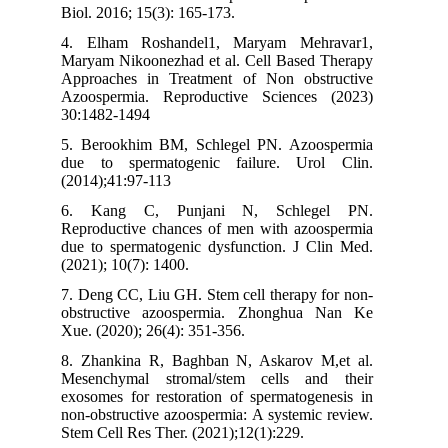
Biol. 2016; 15(3): 165-173.
4. Elham Roshandel1, Maryam Mehravar1,
Maryam Nikoonezhad et al. Cell Based Therapy
Approaches in Treatment of Non obstructive
Azoospermia. Reproductive Sciences (2023)
30:1482-1494
5. Berookhim BM, Schlegel PN. Azoospermia
due to spermatogenic failure. Urol Clin.
(2014);41:97-113
6. Kang C, Punjani N, Schlegel PN.
Reproductive chances of men with azoospermia
due to spermatogenic dysfunction. J Clin Med.
(2021); 10(7): 1400.
7. Deng CC, Liu GH. Stem cell therapy for non-
obstructive azoospermia. Zhonghua Nan Ke
Xue. (2020); 26(4): 351-356.
8. Zhankina R, Baghban N, Askarov M,et al.
Mesenchymal stromal/stem cells and their
exosomes for restoration of spermatogenesis in
non-obstructive azoospermia: A systemic review.
Stem Cell Res Ther. (2021);12(1):229.