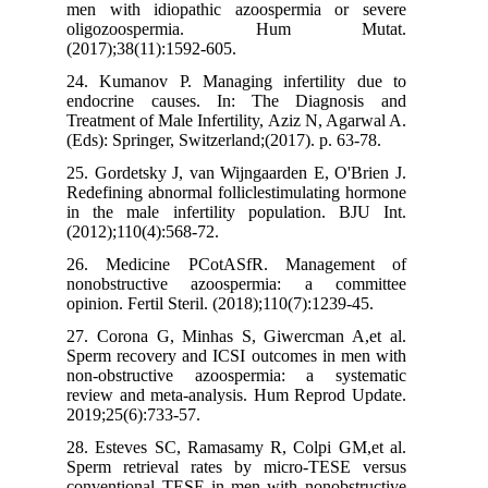
men with idiopathic azoospermia or severe
oligozoospermia. Hum Mutat.
(2017);38(11):1592-605.
24. Kumanov P. Managing infertility due to
endocrine causes. In: The Diagnosis and
Treatment of Male Infertility, Aziz N, Agarwal A.
(Eds): Springer, Switzerland;(2017). p. 63-78.
25. Gordetsky J, van Wijngaarden E, O'Brien J.
Redefining abnormal folliclestimulating hormone
in the male infertility population. BJU Int.
(2012);110(4):568-72.
26. Medicine PCotASfR. Management of
nonobstructive azoospermia: a committee
opinion. Fertil Steril. (2018);110(7):1239-45.
27. Corona G, Minhas S, Giwercman A,et al.
Sperm recovery and ICSI outcomes in men with
non-obstructive azoospermia: a systematic
review and meta-analysis. Hum Reprod Update.
2019;25(6):733-57.
28. Esteves SC, Ramasamy R, Colpi GM,et al.
Sperm retrieval rates by micro-TESE versus
conventional TESE in men with nonobstructive