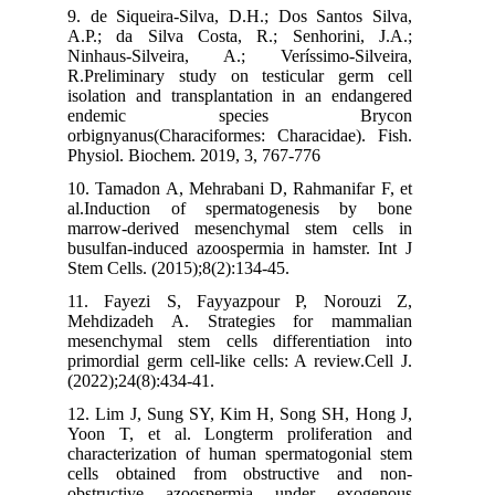
9. de Siqueira-Silva, D.H.; Dos Santos Silva,
A.P.; da Silva Costa, R.; Senhorini, J.A.;
Ninhaus-Silveira, A.; Veríssimo-Silveira,
R.Preliminary study on testicular germ cell
isolation and transplantation in an endangered
endemic species Brycon
orbignyanus(Characiformes: Characidae). Fish.
Physiol. Biochem. 2019, 3, 767-776
10. Tamadon A, Mehrabani D, Rahmanifar F, et
al.Induction of spermatogenesis by bone
marrow-derived mesenchymal stem cells in
busulfan-induced azoospermia in hamster. Int J
Stem Cells. (2015);8(2):134-45.
11. Fayezi S, Fayyazpour P, Norouzi Z,
Mehdizadeh A. Strategies for mammalian
mesenchymal stem cells differentiation into
primordial germ cell-like cells: A review.Cell J.
(2022);24(8):434-41.
12. Lim J, Sung SY, Kim H, Song SH, Hong J,
Yoon T, et al. Longterm proliferation and
characterization of human spermatogonial stem
cells obtained from obstructive and non-
obstructive azoospermia under exogenous