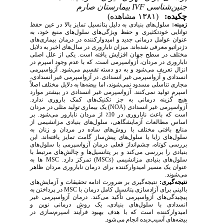
جنین‌شناسی IVF بیمارستان صارم
چکیده:
(۱۳۸۱ مشاهده)
زمینه:
سلول‌های بنیادی به دلیل پتانسیل تمایز بالا در عین حفظ
توانایی خودتکثیری و حفظ ویژگی‌های سلول‌های منبع خود، به
عنوان عوامل درمانی جدید و امیدوارکننده در درمان بیماری‌های
میزان ناباروری در سال‌های اخیر به دلایل
.
دژنراتیو معرفی شده‌اند
مختلف در سطح جهان افزایش
یافته است. یکی از علل اصلی
که با عدم وجود اسپرم در
.
ناباروری در مردان، آزواسپرمی است
انزال تعریف می‌شود و به دو دسته تقسیم می‌شود. آزواسپرمی
انسدادی و آزواسپرمی غیر انسدادی. در آزواسپرمی غیر انسدادی،
مجاری تناسلی مسدود نمی‌شوند، اما بیضه‌ها به دلایل مختلف اصلاً
اسپرم تولید نمی‌کنند. آزواسپرمی غیر انسدادی در بیشتر موارد
هیچ گزینه درمانی به جز تکنیک‌های کمک باروری ندارد.
) یک بیماری تولید مثلی در مردان
NOA
آزواسپرمی غیر انسدادی (
از مردان نابارور می‌شود. بر
٪
است که باعث ناباروری در 10
اساس مطالعات آزمایشگاهی، سلول‌های بنیادی مزانشیمی از
منابع بافتی مختلف با روش‌های ساده در مردان و زنان به
سلول‌های زایا یا سلول‌های پیش‌ساز گامت تمایز یافته‌اند. این
بررسی کوتاه، چشم‌انداز فعلی درمان آزواسپرمی با سلول‌های
بنیادی را بررسی می‌کند و بر پتانسیل‌ها و چالش‌های مرتبط با
ها به
MSC
) تمرکز دارد.
MSCs
سلول‌های بنیادی مزانشیمی (
عنوان یک مسیر امیدوارکننده برای درمان ناباروری مردان ظاهر
می‌شوند.
نتیجه‌گیری:
نتیجه‌گیری بر ضرورت ادامه تحقیقات و آزمایش‌های
در پرداختن به
MSC
بالینی برای آزادسازی پتانسیل کامل درمان با
پیچیدگی‌های آزواسپرمی تأکید می‌کند. درمان آزواسپرمی غیر
انسدادی با سلول‌های بنیادی، یک روش درمانی نوین و
امیدوارکننده است که با هدف بهبود فرآیند اسپرم‌سازی در
.
بیضه‌های آسیب‌دیده انجام می‌شود