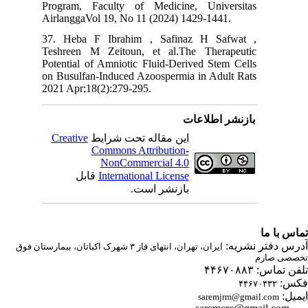
Program, Faculty of Medicine, Universitas
AirlanggaVol 19, No 11 (2024) 1429-1441.
37. Heba F Ibrahim , Safinaz H Safwat ,
Teshreen M Zeitoun, et al.The Therapeutic
Potential of Amniotic Fluid-Derived Stem Cells
on Busulfan-Induced Azoospermia in Adult Rats
2021 Apr;18(2):279-295.
بازنشر اطلاعات
Creative
این مقاله تحت شرایط
Commons Attribution-
NonCommercial 4.0
قابل
International License
بازنشر است.
اس با ما
درس دفتر نشریه
ایران، تهران، انتهای فاز ۳ شهرک اکباتان، بیمارستان فوق
صصی صارم
ن تماس: ۴۴۶۷۰۸۸۳
کس
۴۴۶۷۰۴۳۲
یمیل
saremjrm@gmail.com