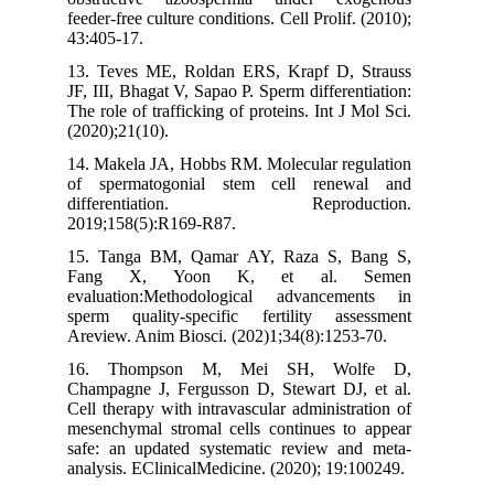
feeder-free culture conditions. Cell Prolif. (2010);
43:405-17.
13. Teves ME, Roldan ERS, Krapf D, Strauss
JF, III, Bhagat V, Sapao P. Sperm differentiation:
The role of trafficking of proteins. Int J Mol Sci.
(2020);21(10).
14. Makela JA, Hobbs RM. Molecular regulation
of spermatogonial stem cell renewal and
differentiation. Reproduction.
2019;158(5):R169-R87.
15. Tanga BM, Qamar AY, Raza S, Bang S,
Fang X, Yoon K, et al. Semen
evaluation:Methodological advancements in
sperm quality-specific fertility assessment
Areview. Anim Biosci. (202)1;34(8):1253-70.
16. Thompson M, Mei SH, Wolfe D,
Champagne J, Fergusson D, Stewart DJ, et al.
Cell therapy with intravascular administration of
mesenchymal stromal cells continues to appear
safe: an updated systematic review and meta-
analysis. EClinicalMedicine. (2020); 19:100249.