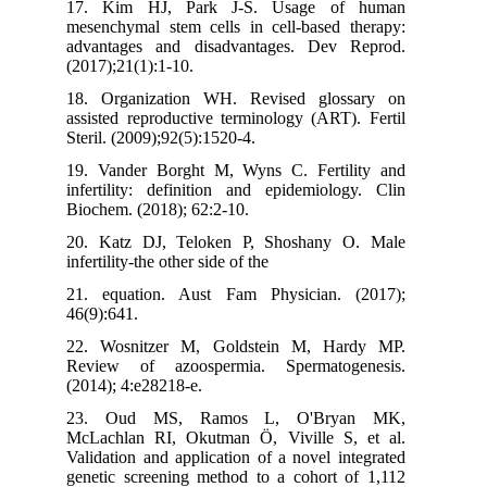
17. Kim HJ, Park J-S. Usage of human
mesenchymal stem cells in cell-based therapy:
advantages and disadvantages. Dev Reprod.
(2017);21(1):1-10.
18. Organization WH. Revised glossary on
assisted reproductive terminology (ART). Fertil
Steril. (2009);92(5):1520-4.
19. Vander Borght M, Wyns C. Fertility and
infertility: definition and epidemiology. Clin
Biochem. (2018); 62:2-10.
20. Katz DJ, Teloken P, Shoshany O. Male
infertility-the other side of the
21. equation. Aust Fam Physician. (2017);
46(9):641.
22. Wosnitzer M, Goldstein M, Hardy MP.
Review of azoospermia. Spermatogenesis.
(2014); 4:e28218-e.
23. Oud MS, Ramos L, O'Bryan MK,
McLachlan RI, Okutman Ö, Viville S, et al.
Validation and application of a novel integrated
genetic screening method to a cohort of 1,112