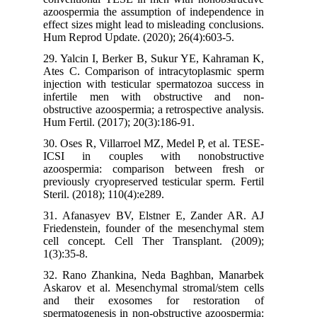
azoospermia the assumption of independence in
effect sizes might lead to misleading conclusions.
Hum Reprod Update. (2020); 26(4):603-5.
29. Yalcin I, Berker B, Sukur YE, Kahraman K,
Ates C. Comparison of intracytoplasmic sperm
injection with testicular spermatozoa success in
infertile men with obstructive and non-
obstructive azoospermia; a retrospective analysis.
Hum Fertil. (2017); 20(3):186-91.
30. Oses R, Villarroel MZ, Medel P, et al. TESE-
ICSI in couples with nonobstructive
azoospermia: comparison between fresh or
previously cryopreserved testicular sperm. Fertil
Steril. (2018); 110(4):e289.
31. Afanasyev BV, Elstner E, Zander AR. AJ
Friedenstein, founder of the mesenchymal stem
cell concept. Cell Ther Transplant. (2009);
1(3):35-8.
32. Rano Zhankina, Neda Baghban, Manarbek
Askarov et al. Mesenchymal stromal/stem cells
and their exosomes for restoration of
spermatogenesis in non-obstructive azoospermia: