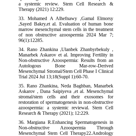
a systemic review. Stem Cell Research &
Therapy (2021) 12:229.
33. Mohamed A Alhefnawy ,Gamal Elmorsy
,Sayed Bakry,et al. Evaluation of human bone
marrow mesenchymal stem cells in the treatment
of non obstructive azoospermia 2024 Mar 7;
96(1):12285.
34. Rano Zhankina ,Ulanbek Zhanbyrbekuly ,
Manarbek Askarov et al. Improving Fertility in
Non-obstructive Azoospermia: Results from an
Autologous Bone Mar-row-Derived
Mesenchymal Stromal/Stem Cell Phase I Clinical
Trial 2024 Jul 13;18(Suppl 1):60-70.
35. Rano Zhankina, Neda Baghban, Manarbek
Askarov , Dana Saipiyeva ,et al. Mesenchymal
stromal/stem cells and their exosomes for
restoration of spermatogenesis in non-obstructive
azoospermia: a systemic reviewal. Stem Cell
Research & Therapy (2021); 12:229.
36. Margiana R.Enhancing Spermatogenesis in
Non-obstructive Azoospermia Through
Mesenchymal Stem Cell Therapy22.Andrology