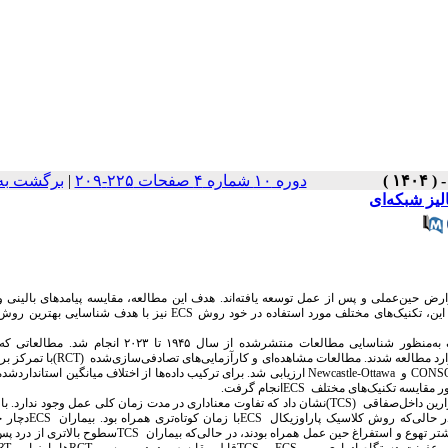
برگشت به
|
دوره ۱۰ شماره ۴ صفحات ۲۲۵-۲۰۹
لیز شبکه‌ای
رض حین‌عملی و پس از عمل توسعه یافته‌اند. هدف این مطالعه، مقایسه پیامدهای بالینی 
نیز با هدف شناسایی بهترین روش
ECS
) این، تکنیک‌های مختلف مورد استفاده در خود روش
در پایگاه‌های داده الکترونیک به‌منظور شناسایی مطالعات منتشرشده از سال ۱۹۴۵ تا ۲۰۲۳
با تمرکز بر
(RCT)
وارد مطالعه شدند. مطالعات مشاهده‌ای و کارآزمایی‌های تصادفی‌سازی‌شده
ارزیابی شد. برای ترکیب داده‌ها از اختلاف میانگین استانداردشده
Newcastle-Ottawa
و
CONS
.
انجام گرفت
ECS
ور مقایسه تکنیک‌های مختلف
نشان داد که تفاوت معناداری در مدت زمان کلی عمل وجود ندارد. با،
(TCS)
رین داخل‌صفاقی
دچار خ
ECS
با زمان کوتاه‌تری همراه بود. بیماران
ECS
ر حالی‌که روش کلاسیک پاراوزیکال
سطوح بالاتری از درد پ
TCS
تر تهوع و استفراغ حین عمل همراه بودند، در حالی‌که بیماران
RT
ها، ارزیابی
RCT
قابل مقایسه بود. در بررسی
TCS
و
ECS
 عفونت دستگاه ادراری بین