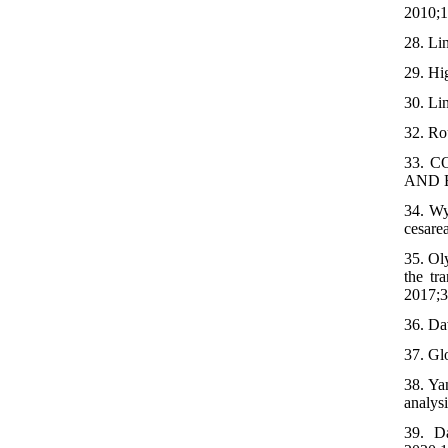
2010;1
28. Li
29. Hi
30. Li
32. Ro
33. 
AND E
34. Wy
cesare
35. Ol
the tr
2017;3
36. Da
37. Gl
38. Ya
analys
39. D