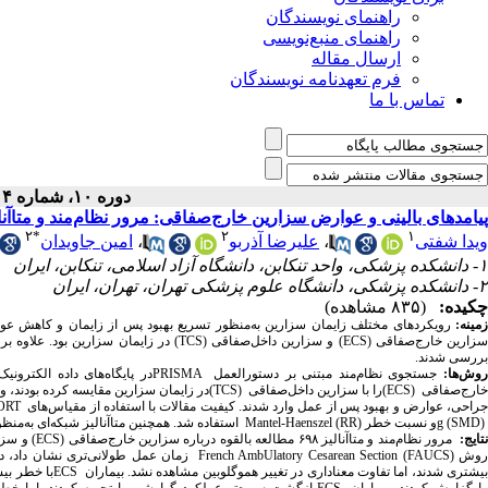
راهنمای نویسندگان
راهنمای منبع‌نویسی
ارسال مقاله
فرم تعهدنامه نویسندگان
تماس با ما
دوره ۱۰، شماره ۴ - ( ۱۴۰۴ )
پیامدهای بالینی و عوارض سزارین خارج‌صفاقی: مرور نظام‌مند و متاآنا
۲
*
۲
۱
امین جاویدان
،
علیرضا آذربو
،
ویدا شفتی
۱- دانشکده پزشکی، واحد تنکابن، دانشگاه آزاد اسلامی، تنکابن، ایران
۲- دانشکده پزشکی، دانشگاه علوم پزشکی تهران، تهران، ایران
چکیده:
(۸۳۵ مشاهده)
زمینه
رویکردهای مختلف زایمان سزارین به‌منظور تسریع بهبود پس از زایمان و کاهش عوا
در زایمان سزارین بود. علاوه بر 
TCS
) و سزارین داخل‌صفاقی (
ECS
سزارین خارج‌صفاقی 
بررسی شدند.
PRISMA
جستجوی نظام‌مند مبتنی بر دستورالعمل
روش‌ها
در زایمان سزارین مقایسه کرده بودند، 
(TCS)
را با سزارین داخل‌صفاقی
(ECS)
ارج‌صفاقی
ORT
راحی، عوارض و بهبود پس از عمل وارد شدند. کیفیت مقالات با استفاده از مقیاس‌های
استفاده شد. همچنین متاآنالیز شبکه‌ای به‌منظ
Mantel-Haenszel (RR)
و نسبت خطر
g (SMD)
و سزا
(ECS)
مرور نظام‌مند و متاآنالیز ۶۹۸ مطالعه بالقوه درباره سزارین خارج‌صفاقی
نتایج
زمان عمل طولانی‌تری نشان داد، د
French AmbUlatory Cesarean Section (FAUCS)
وش
با خطر بیش
ECS
یشتری شدند، اما تفاوت معناداری در تغییر هموگلوبین مشاهده نشد. بیماران
بازگشت سریع‌تر عملکرد گوارشی را تجربه کردند، اما خطر
ECS
ا گزارش کردند. بیماران