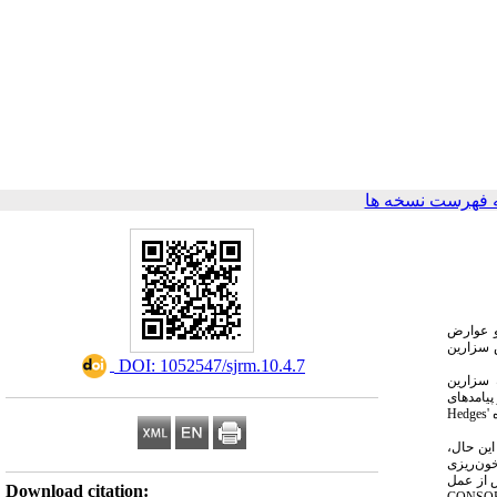
 فهرست نسخه ها
و عوارض
 سزارین
‎ DOI: 1052547/sjrm.10.4.7
 انجام شد. مطالعاتی که سزارین
 پیامدهای
Hedges'
 این حال
ون‌ریزی
س از عمل
Download citation:
CONSO