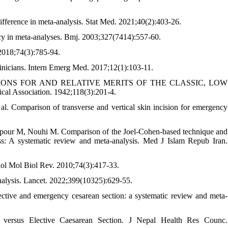
ifference in meta-analysis. Stat Med. 2021;40(2):403-26.
y in meta-analyses. Bmj. 2003;327(7414):557-60.
 2018;74(3):785-94.
linicians. Intern Emerg Med. 2017;12(1):103-11.
TIONS FOR AND RELATIVE MERITS OF THE CLASSIC, LOW
Association. 1942;118(3):201-4.
. Comparison of transverse and vertical skin incision for emergency
our M, Nouhi M. Comparison of the Joel-Cohen-based technique and
ness: A systematic review and meta-analysis. Med J Islam Repub Iran.
biol Mol Biol Rev. 2010;74(3):417-33.
 analysis. Lancet. 2022;399(10325):629-55.
ective and emergency cesarean section: a systematic review and meta-
versus Elective Caesarean Section. J Nepal Health Res Counc.