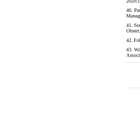
2020;1
40. Pa
Manage
41. So
Obstet
42. Fo
43. Wa
Associ