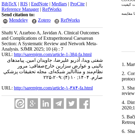
BibTeX
|
RIS
|
EndNote
|
Medlars
|
ProCite
|
تاً بالا و یکنواخت کیفیت
Reference Manager
|
RefWorks
ا مقایسه
Send citation to:
Mendeley
Zotero
RefWorks
Shafti V, Azarboo A, Javidan A. Clinical Outcomes
and Complications of Extraperitoneal Caesarean
Section: A Systematic Review and Network Meta-
Analysis. SJMR 2025; 10 (4) : 7
URL:
http://saremjrm.com/article-1-384-fa.html
شفتی ویدا، آذربو علیرضا، جاویدان امین. پیامدهای
1. Mar
بالینی و عوارض سزارین خارج‌صفاقی: مرور
نظام‌مند و متاآنالیز شبکه‌ای. مجله تحقيقات پزشكي
2. Cor
صارم. ۱۴۰۴; ۱۰ (۴) :۲۰۹-۲۲۵
protoc
3. Sha
URL:
http://saremjrm.com/article-۱-۳۸۴-fa.html
review
4. Dim
2020;1
5. Bač
Retros
6. Sha