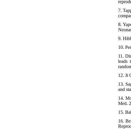
reprod
7. Tap
compar
8. Yap
Neonat
9. Hib
10. Pe
11. Di
leads 
random
12. Ji
13. Sa
and st
14. Mo
Med. 2
15. Bab
16. Beb
Reprod