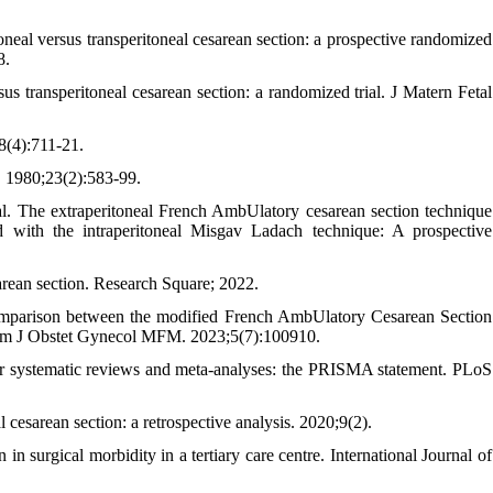
neal versus transperitoneal cesarean section: a prospective randomized
8.
s transperitoneal cesarean section: a randomized trial. J Matern Fetal
8(4):711-21.
l. 1980;23(2):583-99.
 The extraperitoneal French AmbUlatory cesarean section technique
 with the intraperitoneal Misgav Ladach technique: A prospective
sarean section. Research Square; 2022.
Comparison between the modified French AmbUlatory Cesarean Section
. Am J Obstet Gynecol MFM. 2023;5(7):100910.
for systematic reviews and meta-analyses: the PRISMA statement. PLoS
 cesarean section: a retrospective analysis. 2020;9(2).
in surgical morbidity in a tertiary care centre. International Journal of