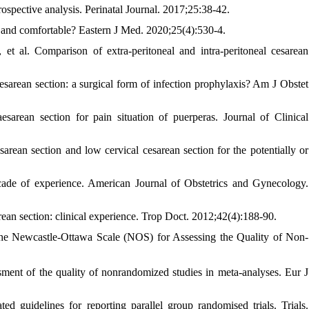
rospective analysis. Perinatal Journal. 2017;25:38-42.
e and comfortable? Eastern J Med. 2020;25(4):530-4.
t al. Comparison of extra-peritoneal and intra-peritoneal cesarean
arean section: a surgical form of infection prophylaxis? Am J Obstet
sarean section for pain situation of puerperas. Journal of Clinical
arean section and low cervical cesarean section for the potentially or
cade of experience. American Journal of Obstetrics and Gynecology.
an section: clinical experience. Trop Doct. 2012;42(4):188-90.
The Newcastle-Ottawa Scale (NOS) for Assessing the Quality of Non-
ssment of the quality of nonrandomized studies in meta-analyses. Eur J
idelines for reporting parallel group randomised trials. Trials.