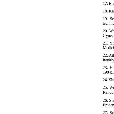
17. Ere
18. Ka
19. Se
techni
20. Wa
Gyneco
21. Yi
Medici
22. At
frankl
23. Ha
1984;1
24. Sh
25. We
Random
26. St
Epidem
27. Sc