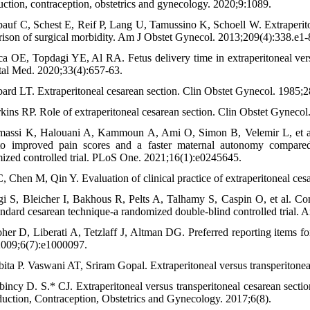
uction, contraception, obstetrics and gynecology. 2020;9:1089.
pauf C, Schest E, Reif P, Lang U, Tamussino K, Schoell W. Extraperito
ison of surgical morbidity. Am J Obstet Gynecol. 2013;209(4):338.e1-
ca OE, Topdagi YE, Al RA. Fetus delivery time in extraperitoneal versu
al Med. 2020;33(4):657-63.
bard LT. Extraperitoneal cesarean section. Clin Obstet Gynecol. 1985;2
rkins RP. Role of extraperitoneal cesarean section. Clin Obstet Gyneco
massi K, Halouani A, Kammoun A, Ami O, Simon B, Velemir L, et al.
to improved pain scores and a faster maternal autonomy compared
ized controlled trial. PLoS One. 2021;16(1):e0245645.
 C, Chen M, Qin Y. Evaluation of clinical practice of extraperitoneal ce
gi S, Bleicher I, Bakhous R, Pelts A, Talhamy S, Caspin O, et al. 
andard cesarean technique-a randomized double-blind controlled trial
her D, Liberati A, Tetzlaff J, Altman DG. Preferred reporting items 
009;6(7):e1000097.
ita P. Vaswani AT, Sriram Gopal. Extraperitoneal versus transperitoneal
incy D. S.* CJ. Extraperitoneal versus transperitoneal cesarean section 
uction, Contraception, Obstetrics and Gynecology. 2017;6(8).