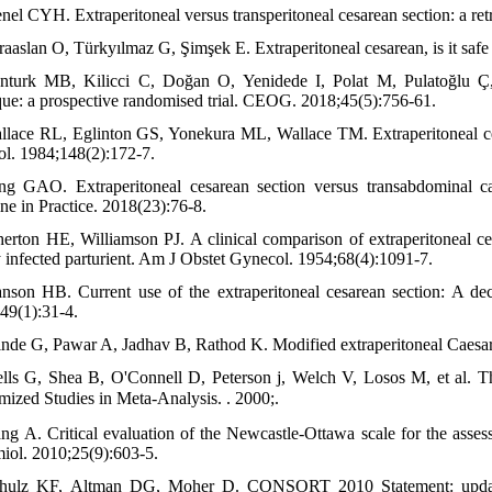
nel CYH. Extraperitoneal versus transperitoneal cesarean section: a ret
raaslan O, Türkyılmaz G, Şimşek E. Extraperitoneal cesarean, is it saf
nturk MB, Kilicci C, Doğan O, Yenidede I, Polat M, Pulatoğlu Ç, e
que: a prospective randomised trial. CEOG. 2018;45(5):756-61.
llace RL, Eglinton GS, Yonekura ML, Wallace TM. Extraperitoneal ces
l. 1984;148(2):172-7.
ng GAO. Extraperitoneal cesarean section versus transabdominal cae
ne in Practice. 2018(23):76-8.
herton HE, Williamson PJ. A clinical comparison of extraperitoneal ces
y infected parturient. Am J Obstet Gynecol. 1954;68(4):1091-7.
nson HB. Current use of the extraperitoneal cesarean section: A de
49(1):31-4.
inde G, Pawar A, Jadhav B, Rathod K. Modified extraperitoneal Caesare
lls G, Shea B, O'Connell D, Peterson j, Welch V, Losos M, et al. 
ized Studies in Meta-Analysis. ᅟ. 2000;ᅟ.
ang A. Critical evaluation of the Newcastle-Ottawa scale for the asse
iol. 2010;25(9):603-5.
hulz KF, Altman DG, Moher D. CONSORT 2010 Statement: updated gu