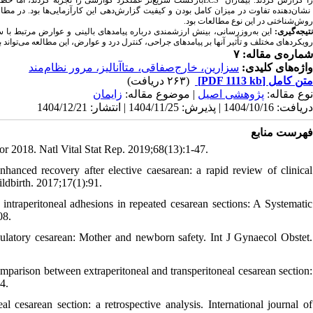
.
روش‌شناختی در این نوع مطالعات بود
نتیجه‌گیری
این به‌روزرسانی، بینش ارزشمندی درباره پیامدهای بالینی و عوارض مرتبط با 
رویکردهای مختلف و تأثیر آنها بر پیامدهای جراحی، کنترل درد و عوارض، این مطالعه می‌تواند به 
شماره‌ی مقاله: ۷
واژه‌های کلیدی:
سزارین، خارج‌صفاقی، متاآنالیز، مرور نظام‌مند
(۲۶۳ دریافت)
[PDF 1113 kb]
متن کامل
نوع مقاله:
پژوهشی اصيل
| موضوع مقاله:
زايمان
دریافت: 1404/10/16 | پذیرش: 1404/11/25 | انتشار: 1404/12/21
فهرست منابع
r 2018. Natl Vital Stat Rep. 2019;68(13):1-47.
anced recovery after elective caesarean: a rapid review of clinical
ldbirth. 2017;17(1):91.
traperitoneal adhesions in repeated cesarean sections: A Systematic
08.
atory cesarean: Mother and newborn safety. Int J Gynaecol Obstet.
mparison between extraperitoneal and transperitoneal cesarean section:
4.
sarean section: a retrospective analysis. International journal of