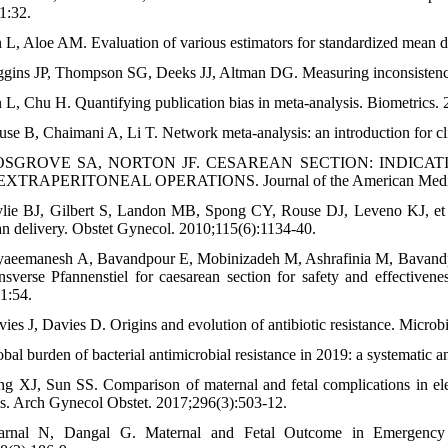
1:32.
n L, Aloe AM. Evaluation of various estimators for standardized mean d
ggins JP, Thompson SG, Deeks JJ, Altman DG. Measuring inconsistenc
n L, Chu H. Quantifying publication bias in meta-analysis. Biometrics.
use B, Chaimani A, Li T. Network meta-analysis: an introduction for c
COSGROVE SA, NORTON JF. CESAREAN SECTION: INDICA
XTRAPERITONEAL OPERATIONS. Journal of the American Medical 
lie BJ, Gilbert S, Landon MB, Spong CY, Rouse DJ, Leveno KJ, et al
an delivery. Obstet Gynecol. 2010;115(6):1134-40.
yaeemanesh A, Bavandpour E, Mobinizadeh M, Ashrafinia M, Bavandp
ansverse Pfannenstiel for caesarean section for safety and effective
1:54.
vies J, Davies D. Origins and evolution of antibiotic resistance. Micro
obal burden of bacterial antimicrobial resistance in 2019: a systematic
ng XJ, Sun SS. Comparison of maternal and fetal complications in el
is. Arch Gynecol Obstet. 2017;296(3):503-12.
arnal N, Dangal G. Maternal and Fetal Outcome in Emergency 