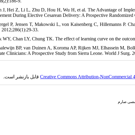
8(2):186-9.
n J, Hei Z, Li L, Zhu D, Hou H, Wu H, et al. The Advantage of Impl
ment During Elective Cesarean Delivery: A Prospective Randomized C
ergel P, Jensen T, Makowski L, von Kaisenberg C, Hillemanns P. Chara
. 2012;286(1):29-33.
k WY, Chan LY, Chung TK. The effect of learning curve on the outcom
alewijn BP, van Duinen A, Koroma AP, Rijken MJ, Elhassein M, Bolk
ate Clinicians: A Prospective Study from Sierra Leone. World J Surg.
قابل بازنشر است.
Creative Commons Attribution-NonCommercial 4.0