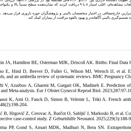
نشان‌دهنده تفاوت در میزان کامل بودن و کیفیت گزارش‌دهی این کارآزمایی‌ها بود. در مطالعات مشاهده‌ای، اغلب امتیاز ۸ یا ۹ دریافت کردند که نشان‌دهنده سطح نسب
سزارین خارج‌صفاقی در اختیار متخصصان بالینی و پژوهشگران حوزه باروری قرار می‌دهد. ب
.
تصمیم‌گیری بالینی آگاهانه‌تر و بهبود بالقوه مراقبت از بیماران کمک کند
tin JA, Hamilton BE, Osterman MJK, Driscoll AK. Births: Final Data fo
so E, Hind D, Beever D, Fuller G, Wilson MJ, Wrench IJ, et al. Enh
ols, and an umbrella review of systematic reviews. BMC Pregnancy Chi
fti V, Azarboo A, Ghaemi M, Gargari OK, Madineh E. Prediction of in
 and Meta-analysis. Eur J Obstet Gynecol Reprod Biol. 2023;287:97-1
assi K, Ami O, Fauck D, Simon B, Velemir L, Triki A. French ambul
48(2):198-204.
ić B, Hrgović Z, Cerovac A, Barčot O, Sabljić J, Markoski B, et al. Co
pective case-control study. Z Geburtshilfe Neonatol. 2025;229(3):188-9
rma PP, Gond S, Ansari MDK, Madhuri N, Bera SN. Extraperitoneal ce