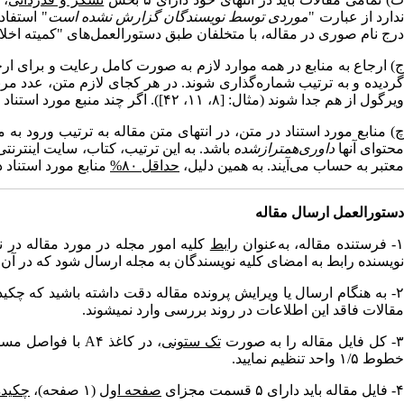
ندارد از عبارت "
موردی توسط نویسندگان گزارش نشده است
" استفاد
درج نام صوری در مقاله، با متخلفان طبق دستورالعمل‌های "کمیته اخل
) ارجاع به منابع در همه موارد لازم به­ صورت کامل رعایت و برای ا
گردیده و به ترتیب شمار­ه‌­گذاری شوند. در هر کجای لازم متن، عدد مرب
ویرگول از هم جدا شوند (مثال: [۸، ۱۱، ۴۲]). اگر چند منبع مورد استناد متوالی باشند با خط تیره از هم جدا می‌شوند و جهت نگارش به‌صورت ریاضی می‌شود (مثال: [۱۲، ۲۵، ۳۸-۳۲، ۵۱-۴۴]).
چ) منابع مورد استناد در متن، در انتهای متن مقاله به ترتیب ورود ب
حتوای آنها
داوری‌همتراز‌شده
باشد. به این ترتیب، کتاب، سایت اینترنتی
معتبر به حساب می‌آیند. به همین دلیل،
حداقل ۸۰%
منابع مورد استناد 
دستورالعمل ارسال مقاله
- فرستنده مقاله، به‌عنوان
رابط
کلیه امور مجله در مورد مقاله در نظ
نویسنده رابط به امضای کلیه نویسندگان به مجله ارسال شود که در آن
۲- به هنگام ارسال یا ویرایش پرونده مقاله دقت داشته باشید که 
مقالات فاقد این اطلاعات در روند بررسی وارد نمی­شوند.
- کل فایل مقاله را به صورت
تک­ ستونی
، در کاغذ
A۴
با فواصل مساوی ۳ سانتیمتر از بالا، پایین، چپ و راست، با فونت فارسی نازنین (ا
خطوط ۱/۵ واحد تنظیم نمایید.
۴- فایل مقاله باید دارای ۵ قسمت مجزای
صفحه اول
(۱ صفحه)،
چکیده