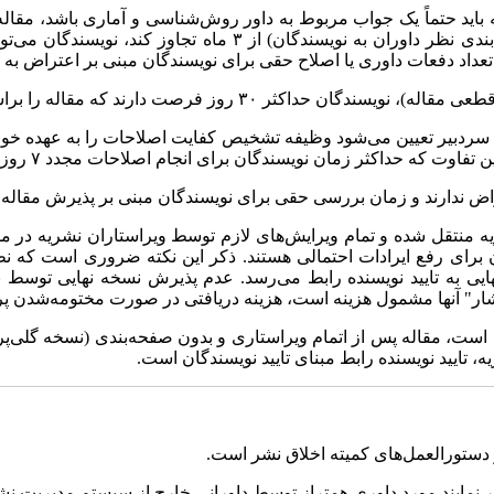
 توسط سردبیر، با اخذ حداقل ۳ جواب داوری که باید حتماً یک جواب مربوط به داور روش‌شناس
مرحله داوری (از تاریخ ارسال مقاله برای تعیین داوران تا اعلام ج
و تعداد دفعات داوری یا اصلاح حقی برای نویسندگان مبنی بر اعتراض به ت
 مقاله را براساس نظر داوران اصلاح کرده و ارسال نمایند.
ف سردبیر تعیین می‌شود وظیفه تشخیص کفایت اصلاحات را به عهده خ
فاوت که حداکثر زمان نویسندگان برای انجام اصلاحات مجدد ۷ روز است.
 ندارند و زمان بررسی حقی برای نویسندگان مبنی بر پذیرش مقاله ایش
منتقل شده و تمام ویرایش‌های لازم توسط ویراستاران نشریه در مورد
 برای رفع ایرادات احتمالی هستند. ذکر این نکته ضروری است که ن
ایی به تایید نویسنده رابط می‌رسد. عدم پذیرش نسخه نهایی توسط ن
ار" آنها مشمول هزینه است، هزینه دریافتی در صورت مختومه‌شدن پرون
است، مقاله پس از اتمام ویراستاری و بدون صفحه‌بندی (نسخه گلی‌پرو
ه، تایید نویسنده رابط مبنای تایید نویسندگان است.
دستورالعمل‌های کمیته اخلاق نشر است.
نمایند مورد داوری همتراز توسط داورانی خارج از سیستم مدیریت نشر