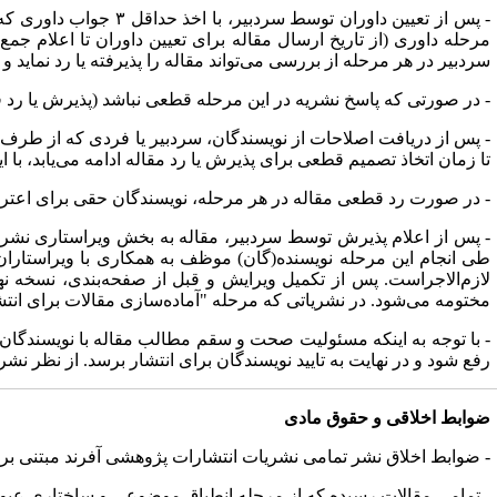
- پس از تعیین داوران
سردبیر در هر مرحله از بررسی می‌تواند مقاله را پذیرفته یا رد نماید 
- در صورتی که پاسخ نشریه در این مرحله قطعی نباشد (پذیرش یا رد قطعی مقاله)، نویسندگان حداکثر ۳۰ روز فرصت دارند که
- پس از دریافت اصلاحات از نویسندگان، سردبیر یا فردی که از طر
تا زمان اتخاذ تصمیم قطعی برای پذیرش یا رد مقاله ادامه می‌یابد، با این ت
- در صورت رد قطعی مقاله در هر مرحله، نویسندگان حقی برای اعتراض
- پس از اعلام پذیرش توسط سردبیر، مقاله به بخش ویراستاری نشریه 
طی انجام این مرحله نویسنده(گان) موظف به همکاری با ویراستاران
لازم‌الاجراست. پس از تکمیل ویرایش و قبل از صفحه‌بندی، نسخه نه
مختومه می‌شود. در نشریاتی که مرحله "آماده‌سازی مقالات برای انتش
- با توجه به اینکه مسئولیت صحت و سقم مطالب مقاله با نویسندگان 
رفع شود و در نهایت به تایید نویسندگان برای انتشار برسد. از نظر نشری
ضوابط اخلاقی و حقوق مادی
- ضوابط اخلاق نشر تمامی نشریات انتشارات پژوهشی آفرند مبتنی بر 
- تمامی مقالات رسیده که از مرحله انطباق موضوعی و ساختاری عبور 