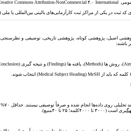
عمومی
reative Commons Attribution-NonCommercial ۴.۰ International
ی کد ثبت در یکی از مراکز ثبت کارآزمایی‌های بالینی بین‌المللی یا ملی
)
پژوهشی اصیل، پژوهشی کوتاه، پژوهشی تاریخی، توصیفی و نظرسنج
 باشند:
(Aim
، روش­ ها
(Methods)
، یافته­ ها
(Findings)
و نتیجه­ گیری
Conclusion)
MeSH
(
Medical Subject Heading
) انتخاب شوند.
این مقا
ه­گیری
است (۳۰۰۰ تا ۴۰۰۰کلمه؛ ۲۵ تا ۴۰منبع).
یشینه کمی در ادبیات موضوع مورد نظر دارند. جنبه نوآوری این مقالات 