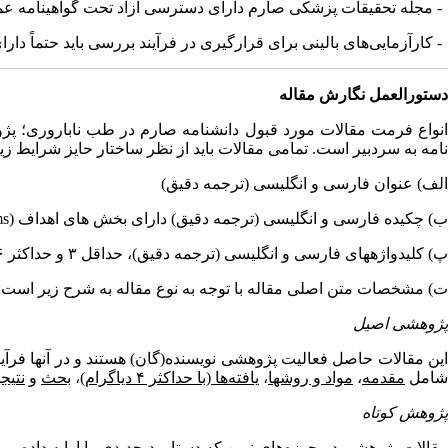
- مجله تحقیقات پزشکی صارم دارای دسترسی آزاد تحت گواهینامه 
- کارآزمایی‌های بالینی برای قرارگیری در فرآیند بررسی باید حتماً دارا
دستورالعمل نگارش مقاله
انواع فرمت مقالات مورد قبول دانشنامه صارم در طب ناباروری؛ 
نامه به سردبیر است. تمامی مقالات باید از نظر ساختار حایز شرایط زیر
الف) عنوان فارسی و انگلیسی (ترجمه دقیق)
ب) چکیده فارسی و انگلیسی (ترجمه دقیق) دارای بخش­ های اهداف
s)
پ) کلیدواژه­های فارسی و انگلیسی (ترجمه دقیق)، حداقل ۳ و حداکثر ۶ کلمه که باید از
ت) مشخصات متن اصلی مقاله با توجه به نوع مقاله به شرح زیر است:
پژوهشی اصیل
شامل
مقدمه
،
مواد و روش­ها
،
یافته‌ها (با حداکثر ۴ دیاگرام)
،
بحث
و
نتیج
پژوهش کوتاه
مقالات پژوهشی در حوزه‌های نوین که دستاورد جدیدی را ارایه داده و پ