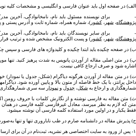
الف) در صفحه اول باید عنوان فارسی و انگلیسی و مشخصات کلیه نویس
 برای نویسنده مسئول باید نام، نام­خانوادگی، آخرین مدرک
پژوهشگاه
،
شهر
،
کشور
)، شماره همراه، شماره ثابت و آدرس پستی و
 برای سایر نویسندگان باید نام، نام­خانوادگی، آخرین مدرک
پژوهشگاه
،
شهر
،
کشور
) و پست الکترونیک مشخص شده و ترتیب قرار 
ب) در صفحه چکیده باید ابتدا چکیده و کلیدواژه­ های فارسی و سپس چکی
اشاره شود و صرف ارجاع کافی نیست.
شماره­گذاری و ارجاع به
شکل
،
جدول
و
نمودار
سه سری شماره­گذاری مست
ث) متن مقاله به فارسی نوشته و از نگارش کلمات با حروف رومن اکی
متن که لازم به نظر می­رسد، معادل غیرفارسی کلمه فارسی در همان م
فقط یک­بار و در اولین مورد استفاده کلمه فارسی آن نوشته می­شود.
ج) پذیرش مقاله در دانشنامه صارم در طب ناباروری تنها و تنها به‌ص
۱- پس از ورود به سایت اختصاصی هر نشریه، ثبت‌نام در آن برای ارسال مقاله الزامی است.