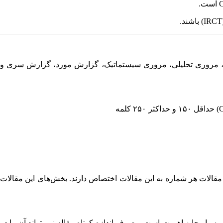
C
است.
(IRCT
باشند.
ی، مروری تحلیلی، مروری سیستماتیک، گزارش مورد، گزارش سری و
(
حداقل ۱۵۰ و حداکثر ۲۵۰ کلمه
لات حاصل فعالیت پژوهشی نویسنده(گان) هستند و در آنها فرآیند تحلیلی روی داده‌ها انجام شده و صرفاً توصیفی نیستند. حداقل ۷۰% مقالات هر شماره به این مقالات اختصاص دارند. بخش‌های این مقالات
بسیار حایز اهمیت است و صرف اندازه کوتاه مقاله نمی‌تواند آن را در