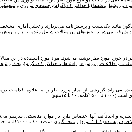
واد و روش­ها
،
یافته‌ها (با حداکثر ۲ دیاگرام)
،
جنبه‌های نوآوری
و
نتیجه­گی
اگون مانند چک‌لیست و پرسش‌نامه می‌پردازند و تحلیل آماری مشخصی د
هند پذیرفته می‌شوند. بخش‌های این مقالات شامل
مقدمه
،
ابزار و روش­ ه
در حوزه مورد نظر نوشته می‌شود. مواد مورد استفاده در این مقا
قدمه
،
اطلاعات و روش ­ها
،
یافته‌ها (با حداکثر ۱ دیاگرام)
،
بحث
و
نتیج
 می‌تواند گزارشی از بیمار مورد نظر را به علاوه اقدامات درمان
ی
است (۱۰۰۰ تا ۱۵۰۰کلمه؛ ۱۰ تا ۱۵منبع).
شریه و احیاناً نقد آنها اختصاص دارد. در موارد مناسبتی، سردبیر می
یسنده (۱ تا ۲ مورد)
و
نتیجه­ گیری
است (۸۰۰ تا ۱۰۰۰کلمه؛ حداکثر ۵ منبع).
تاییدیه‌های اخلاقی
،
تعارض منافع
،
سهم نویسندگان در مقاله
و
منابع م