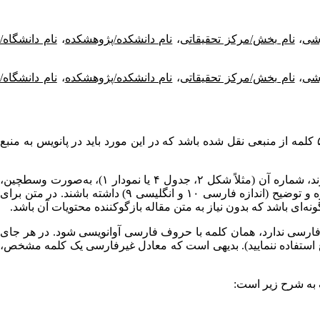
زشی
،
نام بخش/مرکز تحقیقاتی
،
نام دانشکده/پژوهشکده
،
نام دانشگاه/
زشی
،
نام بخش/مرکز تحقیقاتی
،
نام دانشکده/پژوهشکده
،
نام دانشگاه/
پ) در متن اصلی مقاله از آوردن پانویس به شدت پرهیز کنید. تنها موردی که پانویس می‌تواند ارایه شود زمانی است که مطلبی بیش از ۵۰۰ کلمه از منبعی نقل شده باشد که در این مورد باید در پانویس به منبع
ت) در متن مقاله از آوردن هرگونه دیاگرام (شکل، جدول یا نمودار) خودداری کنید و فقط در مکان­هایی که باید هرکدام از موارد فوق قرار گیرند، شماره آن (مثلاً شکل ۲، جدول ۴ یا نمودار ۱)، به‌صورت وسط­چین،
داخل پرانتز، با یک خط فاصله از متون بالا و پایین آورده شود. دیاگرام­ها در انتهای مقاله و هرکدام در صفحات مجزا آورده شوند و حتماً شماره و توضیح (اندازه فارسی ۱۰ و انگلیسی ۹) داشته باشند. در متن برای
‌ای باشد که بدون نیاز به متن مقاله بازگوکننده محتویات آن باشد.
 فارسی ندارد، همان کلمه با حروف فارسی آوانویسی شود. در هر جای
ع استفاده ننمایید). بدیهی است که معادل غیرفارسی یک کلمه­ مشخص،
ک به شرح زیر است: