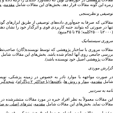
زمره این گونه مقالات قرار دهد. بخش‌های این مقالات شامل
مقدمه
،
م
توصیفی و نظرسنجی
مقالاتی که صرفا به جمع‌آوری داده‌های توصیفی از طریق ابزارهای گون
نها در صورتی که بتوانند جنبه کاربردی قوی و اثرگذار خود را نشان د
(۲۰۰۰تا ۲۵۰۰کلمه؛ ۳۵ تا ۴۵منبع).
مروری سیستماتیک
مقالات مروری با ساختار پژوهشی که توسط نویسنده(گان) صاحب‌نظر 
ررسی جامعی روی آنها انجام شده باشد. بخش‌های این مقالات شامل
م
مقالات پژوهشی اصیل خود نویسنده باشد).
گزارش موردی
در صورت مواجهه با موارد نادر به خصوص در زمینه پزشکی، نویسنده
شامل
مقدمه
،
بیمار و روش­ ها
،
یافته‌ها (با حداکثر ۲ دیاگرام)
،
نتیجه‌گیر
نامه به سردبیر
این مقالات معمولاً به نظر افراد خبره در مورد مقالات منتشرشده در ن
مقالات نماید. بخش‌های این مقالات شامل
مقدمه
،
تیترهای اصلی به صلاحدید نو
) تمامی مقالات باید در انتهای خود دارای ۵ بخش
تشکر و قدردانی
،