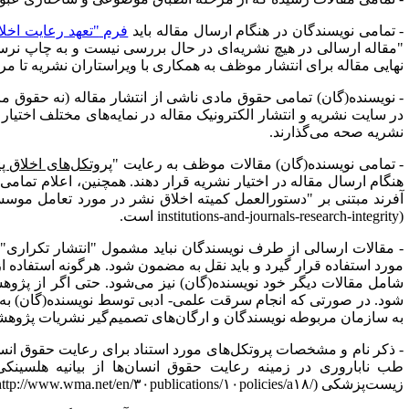
- تمامی نویسندگان در هنگام ارسال مقاله باید
فرم
"تعهد رعایت اخل
"مقاله ارسالی در هیچ نشریه‌ای در حال بررسی نیست و به چاپ نرس
نهایی مقاله برای انتشار موظف به همکاری با ویراستاران نشریه تا مر
- نویسنده(گان) تمامی حقوق مادی ناشی از انتشار مقاله (نه حقوق ما
در سایت نشریه و انتشار الکترونیک مقاله در نمایه‌های مختلف اختیار
نشریه صحه می‌گذارند.
- تمامی نویسنده(گان) مقالات موظف به رعایت "
پروتکل‌های اخلاق 
هنگام ارسال مقاله در اختیار نشریه قرار دهند. همچنین، اعلام تما
آفرند مبتنی بر "دستورالعمل کمیته اخلاق نشر در مورد تعامل م
institutions-and-journals-research-integrity)
است.
- مقالات ارسالی از طرف نویسندگان نباید مشمول "انتشار تکراری" ی
مورد استفاده قرار گیرد و باید نقل به مضمون شود. هرگونه استفاده از
شامل مقالات دیگر خود نویسنده(گان) نیز می‌شود. حتی اگر از پژوهشی 
شود. در صورتی که انجام سرقت علمی- ادبی توسط نویسنده(گان) به 
به سازمان مربوطه نویسندگان و ارگان‌های تصمیم‌گیر نشریات پژوه
- ذکر نام و مشخصات پروتکل‌های مورد استناد برای رعایت حقوق انسان
طب ناباروری در زمینه رعایت حقوق انسان‌ها از بیانیه هلسینک
زیست‌پزشکی
http://www.wma.net/en/۳۰publications/۱۰policies/a۱۸/)