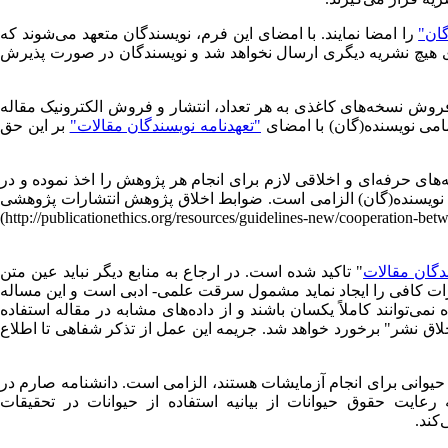
ان"
را امضا نمایند. با امضای این فرم، نویسندگان متعهد می‌شوند که
ای هیچ نشریه دیگری ارسال نخواهد شد و نویسندگان در صورت پذیرش
 فروش نسخه‌های کاغذی به هر تعداد، انتشار و فروش الکترونیک مقاله
امی نویسنده‌(گان) با امضای
"تعهدنامه نویسندگان مقالات"
بر این حق
های حرفه‌ای و اخلاقی لازم برای انجام هر پژوهش را اخذ نموده و در
الی نویسنده(گان) الزامی است. ضوابط اخلاق پژوهش انتشارات پژوهشی
(http://publicationethics.org/resources/guidelines-new/cooperation-bet
دگان مقالات
" تاکید شده است. در ارجاع به منابع دیگر نباید عین متن
غییرات کافی را ایجاد نماید مشمول سرقت علمی- ادبی است و این مساله
‌توانند کاملاً یکسان باشند و از داده‌های مشابه در مقاله استفاده
ق نشر" برخورد خواهد شد. جریمه این عمل از تذکر شفاهی تا اطلاع
 حیوانی برای انجام آزمایشات هستند، الزامی است. دانشنامه صارم در
رعایت حقوق حیوانات از بیانیه استفاده از حیوانات در تحقیقات
کند.