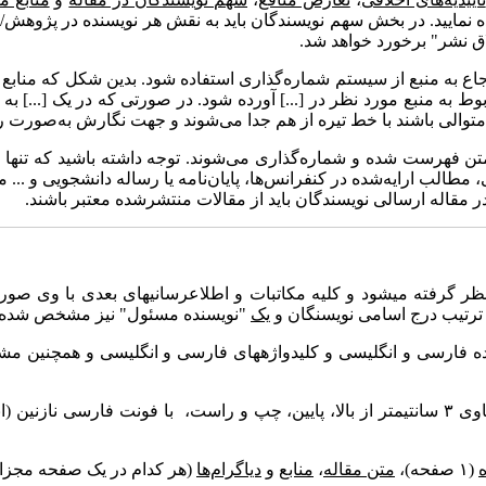
ه نمایید. در بخش سهم نویسندگان باید به نقش هر نویسنده در پژوه
اق نشر" برخورد خواهد شد.
رجاع به منبع از سیستم شماره­‌گذاری استفاده شود. بدین شکل که منا
وط به منبع مورد نظر در [...] آورده شود. در صورتی که در یک [...] ب
ه متن فهرست شده و شماره‌گذاری می‌شوند. توجه داشته باشید که تنها
، مطالب ارایه‌شده در کنفرانس‌ها، پایان‌نامه یا رساله دانشجویی و ...
در مقاله ارسالی نویسندگان باید از مقالات منتشرشده معتبر باشند.
ر گرفته می­شود و کلیه مکاتبات و اطلاع­رسانی­های بعدی با وی صورت 
 ترتیب درج اسامی نویسنگان و
یک
"نویسنده مسئول" نیز مشخص شده 
چکیده فارسی و انگلیسی و کلیدواژه­های فارسی و انگلیسی و همچنین
ندازه ۱۲) و فونت انگلیسی
(۱ صفحه)،
متن مقاله
،
منابع
و
دیاگرام‌ها
(هر کدام در یک صفحه مجزا 