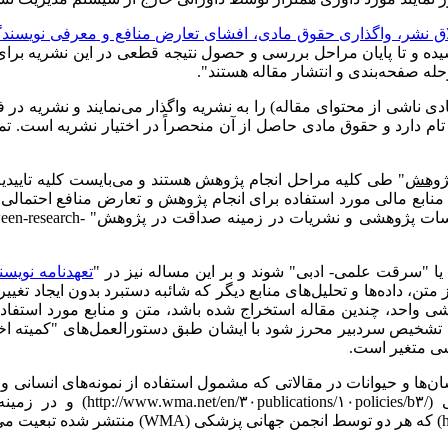
اق نشر، واگذاری حقوق مادی، افشای تعارض منافع و معرفی نویسندگ
یده و تا پایان مراحل بررسی و حصول نتیجه قطعی در این نشریه بر
حله صفحه‌بندی و انتشار مقاله هستند".
دی ناشی از محتوای مقاله) را به نشریه واگذار می‌نمایند و نشریه در
 تام دارد و حقوق مادی حاصل از آن منحصراً در اختیار نشریه است. تم
پژوهش
" طی کلیه مراحل انجام پژوهش هستند و می‌بایست کلیه تاییدیه‌
می منابع مالی مورد استفاده برای انجام پژوهش و تعارض منافع احتم
وسسات پژوهشی و نشریات در زمینه صداقت در پژوهش"
ween-research-
ا "سرقت علمی- ادبی" شوند و بر این مساله نیز در "
تعهدنامه نویسن
 متن، داده‌ها و تحلیل‌های منابع دیگر که شائبه دستبرد بدون ایجاد ت
واحد، چندین مقاله استخراج شده باشد، متن و منابع مورد استفاده نمی
تشخیص سردبیر محرز شود با ایشان طبق دستورالعمل‌های "کمیته اخلا
شی متغیر است.
‌ها و حیوانات در مقالاتی که مشمول استفاده از نمونه‌های انسانی و
ی
(http://www.wma.net/en/۳۰publications/۱۰policies/b۳/)
و در زمینه 
(
که هر دو توسط انجمن جهانی پزشکی
(WMA)
منتشر شده تبعیت می‌