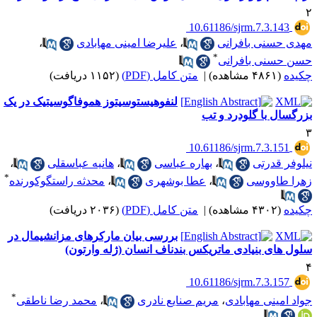
‎ 10.61186/sjrm.7.3.143
هدی حسنی بافرانی
،
علیرضا امینی مهابادی
،
*
سن حسنی بافرانی
کیده
(۴۸۶۱ مشاهده)
|
متن کامل (PDF)
(۱۱۵۲ دریافت)
لنفوهیستوسیتوز هموفاگوسیتیک در یک
زرگسال با گلودرد و تب
‎ 10.61186/sjrm.7.3.151
یلوفر قدرتی
،
بهاره عباسی
،
هانیه عباسقلی
،
*
هرا طاووسی
،
عطا بوشهری
،
محدثه راستگوکورنده
کیده
(۴۳۰۲ مشاهده)
|
متن کامل (PDF)
(۲۰۳۶ دریافت)
بررسی بیان مارکرهای مزانشیمال در
لول های بنیادی ماتریکس بندناف انسان (ژله وارتون)
‎ 10.61186/sjrm.7.3.157
*
واد امینی مهابادی
،
مریم صنایع نادری
،
محمد رضا ناطقی