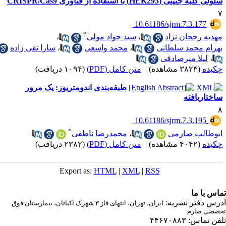
لی کلیه جنینی (HEK293) با استفاده از فناوری CRISPR/Cas9
‎ 10.61186/sjrm.7.3.177
*
هدیه رجحان نژاد
،
سید جواد مولی
،
هرام محمد سلطانی
،
محمد واسعی
،
سارا تقی زاده
،
لیلا میرصادقی
کیده
(۳۸۲۴ مشاهده)
|
متن کامل (PDF)
(۱۰۹۴ دریافت)
طبقه‌بندی اندومتریوز: یک مرور
اختاریافته
‎ 10.61186/sjrm.7.3.195
*
بوطالب صارمی
،
محمدرضا ناطقی
کیده
(۴۰۴۲ مشاهده)
|
متن کامل (PDF)
(۲۳۸۲ دریافت)
Export as:
HTML
|
XML
|
RSS
اس با ما
رس دفتر نشریه:
ایران، تهران، انتهای فاز ۳ شهرک اکباتان، بیمارستان فوق
صصی صارم
ن تماس: ۴۴۶۷۰۸۸۳