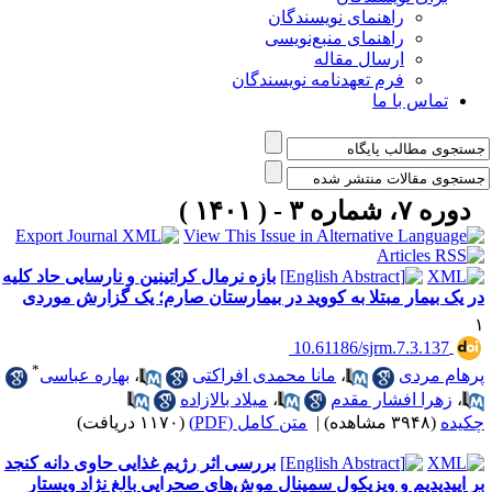
راهنمای نویسندگان
راهنمای منبع‌نویسی
ارسال مقاله
فرم تعهدنامه نویسندگان
تماس با ما
دوره ۷، شماره ۳ - ( ۱۴۰۱ )
بازه نرمال کراتینین و نارسایی حاد کلیه
ر یک بیمار مبتلا به کووید در بیمارستان صارم؛ یک گزارش موردی
‎ 10.61186/sjrm.7.3.137
*
رهام مردی
،
مانا محمدی افراکتی
،
بهاره عباسی
،
زهرا افشار مقدم
،
میلاد بالازاده
کیده
(۳۹۴۸ مشاهده)
|
متن کامل (PDF)
(۱۱۷۰ دریافت)
بررسی اثر رژیم غذایی حاوی دانه کنجد
ر اپیدیدیم و ویزیکول سمینال موش‌های صحرایی بالغ نژاد ویستار