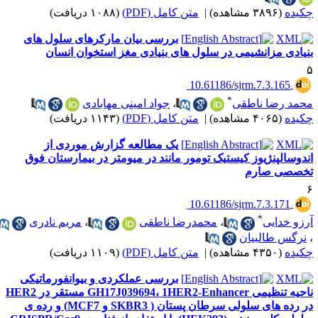
کیده
(۳۸۹۶ مشاهده)
|
متن کامل (PDF)
(۱۰۸۸ دریافت)
بررسی بیان مارکرهای سلول های
نیادی مزانشیمی در سلول های بنیادی مغز استخوان انسان
‎ 10.61186/sjrm.7.3.165
*
حمد رضا ناطقی
،
جواد امینی مهابادی
کیده
(۴۰۶۵ مشاهده)
|
متن کامل (PDF)
(۱۱۴۳ دریافت)
یک مطالعه گزارش موردی از
ندوسالپنژیوز کیستیک تومور مانند در میومتر در بیمارستان فوق
خصصی صارم
‎ 10.61186/sjrm.7.3.171
*
رزو خدایی
،
محمدرضا ناطقی
،
مریم نادری
نرگس طالبیان
کیده
(۴۳۵۰ مشاهده)
|
متن کامل (PDF)
(۱۱۰۹ دریافت)
بررسی عملکردی و بیوانفورماتیکی
ناحیه تنظیمی GH17J039694، 1HER2-Enhancer مستقر در HER2
در رده های سلولی سرطان پستان ( SKBR3 و MCF7) و رده ی