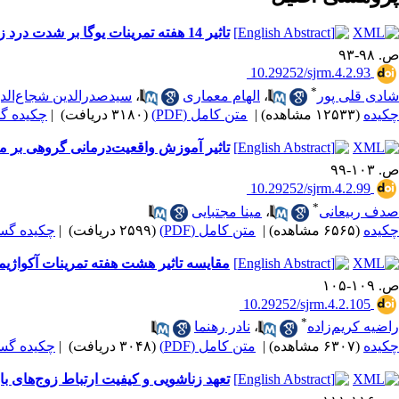
تاثیر 14 هفته تمرینات یوگا بر شدت درد زایمان و پیامدهای بارداری در زنان نخست‌زا
ص. ۹۸-۹۳
‎ 10.29252/sjrm.4.2.93
*
شادی قلی پور
،
الهام معماری
،
سیدصدرالدین شجاع‌الد
چکیده
(۱۲۵۳۳ مشاهده)
|
متن کامل (PDF)
(۳۱۸۰ دریافت)
|
چکیده گست
تاثیر آموزش واقعیت‌درمانی گروهی بر م
ص. ۱۰۳-۹۹
‎ 10.29252/sjrm.4.2.99
*
صدف ربیعانی
،
مینا مجتبایی
چکیده
(۶۵۶۵ مشاهده)
|
متن کامل (PDF)
(۲۵۹۹ دریافت)
|
چکیده گسترد
مقایسه تاثیر هشت هفته تمرینات آکواژیمن
ص. ۱۰۹-۱۰۵
‎ 10.29252/sjrm.4.2.105
*
راضیه کریم‌زاده
،
نادر رهنما
چکیده
(۶۳۰۷ مشاهده)
|
متن کامل (PDF)
(۳۰۴۸ دریافت)
|
چکیده گسترد
تعهد زناشویی و کیفیت ارتباط زوج‌های بار