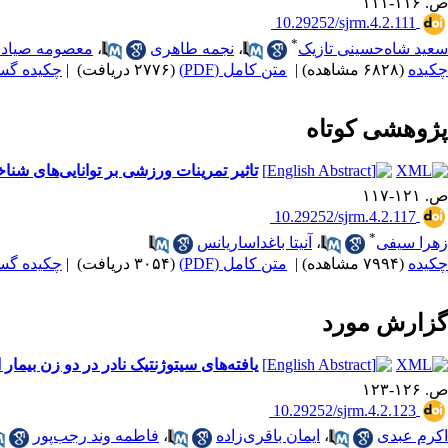
ص. ۱۱۶-۱۱۱
‎ 10.29252/sjrm.4.2.111
*
سعید شاه‌حسینی‌ تازیک
،
نجمه طاهری
،
معصومه صیاد
چکیده
(۶۸۲۸ مشاهده)
|
متن کامل (PDF)
(۲۷۷۶ دریافت)
|
چکیده گسترد
پژوهشی کوتاه
تاثیر تمرینات ورزشی بر توانایی‌های شناخ
ص. ۱۲۱-۱۱۷
‎ 10.29252/sjrm.4.2.117
*
زهرا سیفی
،
آنیتا باغداساریانس
چکیده
(۷۹۹۴ مشاهده)
|
متن کامل (PDF)
(۳۰۵۴ دریافت)
|
چکیده گسترد
گزارش مورد
یافته‌های سیتوژنتیک نادر در دو زن بیمار
ص. ۱۲۶-۱۲۳
‎ 10.29252/sjrm.4.2.123
اکرم عبدی
،
ایمان باقری‌زاده
،
فاطمه وند رجب‌پور