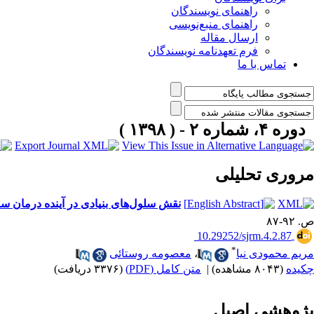
راهنمای نویسندگان
راهنمای منبع‌نویسی
ارسال مقاله
فرم تعهدنامه نویسندگان
تماس با ما
دوره ۴، شماره ۲ - ( ۱۳۹۸ )
مروری تحليلی
نقش سلول‌های بنیادی در آینده درمان 
ص. ۹۲-۸۷
‎ 10.29252/sjrm.4.2.87
*
مریم محمودی نیا
،
معصومه روستائی
چکیده
(۸۰۴۳ مشاهده)
|
متن کامل (PDF)
(۳۳۷۶ دریافت)
پژوهشی اصيل