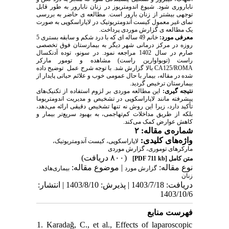
ناباروری شود. شیوع اندومتریوز در زنان نابارور به طور قابل
توجهی بیشتر از زنان بارور است. مطالعه ی حاضر به بررسی
نمای غیر معمول کیست آندومتریوتیک در لاپاراسکوپی به صورت
یک مطالعه ی گزارش موردی پرداخت.
معرفی مورد:
خانم 49 ساله ای که با درد شکم و سابقه بستری 5
روزه در مرکز درمانی شهر دیگر به بیمارستان فوق تخصصی
صارم در سال 1402 مراجعه نمود. در سونو، توده آدنکسال
راست (توبواوارین راست) مشاهده و تومور مارکر
بالا گزارش شد. با توجه شرح عمل توضیح داده
CA125/ROMA
شده در مقاله، بیمار با حال عمومی خوب و علائم حیاتی پایدار از
بیمارستان ترخیص گردید.
نتیجه گیری:
این مطالعه موردی بر لزوم استفاده از تکنیک‌های
پیشرفته مانند لاپاراسکوپی در تشخیص و مدیریت اندومتریوما
تأکید دارد، زیرا این روش نه تنها تشخیص دقیقی ارائه می‌دهد،
بلکه از طریق مداخلات کم‌تهاجمی، به بهبود سریع‌تر بیمار و
کاهش عوارض کمک می‌کند.
شماره‌ی مقاله: ۲
واژه‌های کلیدی:
لاپاراسکوپی، کیست آندومتریوتیک،
مارکرهای توموری، گزارش موردی
(۸۰۰ دریافت)
[PDF 711 kb]
متن کامل
نوع مقاله:
| موضوع مقاله:
گزارش مورد
بيماری‌های
زنان
دریافت: 1403/7/18 | پذیرش: 1403/8/10 | انتشار:
1403/10/6
فهرست منابع
1. Karadağ, C., et al., Effects of laparoscopic