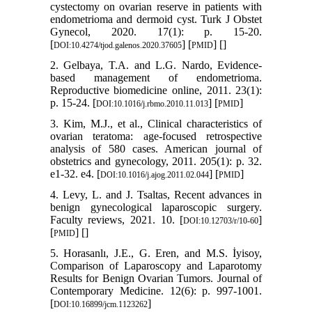
cystectomy on ovarian reserve in patients with
endometrioma and dermoid cyst. Turk J Obstet
Gynecol, 2020. 17(1): p. 15-20.
[
] [
] [
]
DOI:10.4274/tjod.galenos.2020.37605
PMID
2. Gelbaya, T.A. and L.G. Nardo, Evidence-
based management of endometrioma.
Reproductive biomedicine online, 2011. 23(1):
p. 15-24. [
] [
]
DOI:10.1016/j.rbmo.2010.11.013
PMID
3. Kim, M.J., et al., Clinical characteristics of
ovarian teratoma: age-focused retrospective
analysis of 580 cases. American journal of
obstetrics and gynecology, 2011. 205(1): p. 32.
e1-32. e4. [
] [
]
DOI:10.1016/j.ajog.2011.02.044
PMID
4. Levy, L. and J. Tsaltas, Recent advances in
benign gynecological laparoscopic surgery.
Faculty reviews, 2021. 10. [
]
DOI:10.12703/r/10-60
[
] [
]
PMID
5. Horasanlı, J.E., G. Eren, and M.S. İyisoy,
Comparison of Laparoscopy and Laparotomy
Results for Benign Ovarian Tumors. Journal of
Contemporary Medicine. 12(6): p. 997-1001.
[
]
DOI:10.16899/jcm.1123262