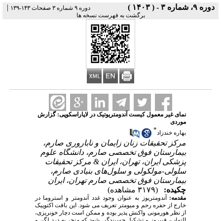
|
دوره ۹، شماره ۳ - ( ۱۴۰۳ )
دوره ۹ شماره ۳ صفحات ۱۴۳-۱۳۹
برگشت به فهرست نسخه ها
نمای غیر معمول کیست آندومتریوتیک در لاپاراسکوپی: گزارش
موردی
*
بهاره خندزاد
مرکز تحقیقات زنان زایمان و ناباروری صارم،
بیمارستان فوق تخصصی صارم، دانشگاه علوم
پزشکی ایران، تهران، ایران & مرکز تحقیقات
سلولی-مولکولی و سلول‌های بنیادی صارم،
بیمارستان فوق تخصصی صارم تهران، ایران
چکیده:
(۳۱۷۹ مشاهده)
مقدمه:
آندومتریوز به عنوان وجود غدد آندومتر و استروما در
خارج از حفره رحم و میومتر تعریف می شود. این بافت اکتوپیک
از نظر هورمونی واکنش پذیر بوده و ممکن است دچار خونریزی،
التهاب، فیبروز و تشکیل چسبندگی شود که منجر به درد لگن و