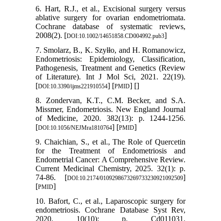
6. Hart, R.J., et al., Excisional surgery versus
ablative surgery for ovarian endometriomata.
Cochrane database of systematic reviews,
2008(2). [
]
DOI:10.1002/14651858.CD004992.pub3
7. Smolarz, B., K. Szyłło, and H. Romanowicz,
Endometriosis: Epidemiology, Classification,
Pathogenesis, Treatment and Genetics (Review
of Literature). Int J Mol Sci, 2021. 22(19).
[
] [
] [
]
DOI:10.3390/ijms221910554
PMID
8. Zondervan, K.T., C.M. Becker, and S.A.
Missmer, Endometriosis. New England Journal
of Medicine, 2020. 382(13): p. 1244-1256.
[
] [
]
DOI:10.1056/NEJMra1810764
PMID
9. Chaichian, S., et al., The Role of Quercetin
for the Treatment of Endometriosis and
Endometrial Cancer: A Comprehensive Review.
Current Medicinal Chemistry, 2025. 32(1): p.
74-86. [
]
DOI:10.2174/0109298673269733230921092509
[
]
PMID
10. Bafort, C., et al., Laparoscopic surgery for
endometriosis. Cochrane Database Syst Rev,
2020. 10(10): p. Cd011031.