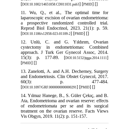
[
] [
] [
]
DOI:10.1002/14651858.CD011031.pub3
PMID
11. Wu, Q., et al., The optimal time for
laparoscopic excision of ovarian endometrioma:
a prospective randomized controlled trial.
Reprod Biol Endocrinol, 2023. 21(1): p. 59.
[
] [
] [
]
DOI:10.1186/s12958-023-01109-2
PMID
12. Unlü, C. and G. Yıldırım, Ovarian
cystectomy in endometriomas: Combined
approach. J Turk Ger Gynecol Assoc, 2014.
15(3): p. 177-89. [
]
DOI:10.5152/jtgga.2014.1111
[
] [
]
PMID
13. Zanelotti, A. and A.H. Decherney, Surgery
and Endometriosis. Clin Obstet Gynecol, 2017.
60(3): p. 477-484.
[
] [
] [
]
DOI:10.1097/GRF.0000000000000291
PMID
14. Yılmaz Hanege, B., S. Güler Çekıç, and B.
Ata, Endometrioma and ovarian reserve: effects
of endometriomata per se and its surgical
treatment on the ovarian reserve. Facts Views
Vis Obgyn, 2019. 11(2): p. 151-157.