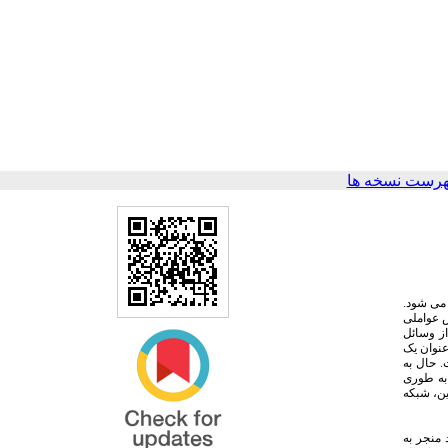
هرست نسخه ها
 می شود.
س عواملی
از وسائل
عنوان یک
. حال به
 به طوری
ین، شبکه
 منجر به