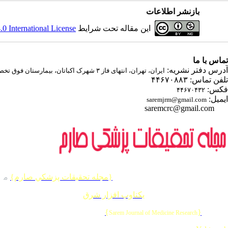
بازنشر اطلاعات
این مقاله تحت شرایط
 International License
تماس با ما
آدرس دفتر نشریه:
ایران، تهران، انتهای فاز ۳ شهرک اکباتان، بیمارستان فوق تخصصی صارم
تلفن تماس: ۴۴۶۷۰۸۸۳
فکس:
۴۴۶۷۰۴۳۲
ایمیل:
saremjrm@gmail.com
saremcrc@gmail.com
کلیه حقوق این وب سایت متعلق به
{مجله تحقيقات پزشكي صارم}
م
ی
طراحی و برنامه نویسی :
یکتاوب افزار شرق
{
}
© 2026 CC BY-NC 4.0 |
Sarem Journal of Medicine Research