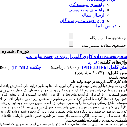
راهنمای نویسندگان
راهنمای منبع‌نویسی
ارسال مقاله
فرم تعهدنامه نویسندگان
تماس با ما
دوره ۴، شماره ۱ - ( ۱۳۹۸ )
سخن نخست: داده کاوی گامی ارزنده در جهت تولید علم
واژه‌های کلیدی:
ندارد
متن کامل
[PDF 301 kb]
(۱۸۰۰ دریافت)
|
چکیده (HTML)
(4961 مشاهده)
متن کامل:
(۱۱۲۳ مشاهده)
سخن نخست
داده کاوی گامی ارزنده در جهت تولید علم
از دو دهه پیش توانایی بشر جهت تولید و گرد آوری داده ها به طور فزاینده ای گسترش یافته
این روند مستلزم فرآیند پیچیده تفکیک، ورود، ذخیره و استخراج به عنوان یک عامل اصلی و 
نظیر استفاده از بارکد برای فرآورده های تجاری، کاربری رایانه در کسب و کار و پیشه، فنآو
جمع آوری داده ها گرفته تا اسکن کردن متون و تصاویر تا سنجش از راه دور ماهواره ای- در داد
سیستم اطلاع رسانی جهانی، ما را به سوی انبوهی از داده ها سوق می دهد و به تبع آن رشد ا
کارگیری تکنولوژی به صورت هوشمند می تواند زمینه تسهیل دسترسی به اطلاعات و زمینه تبدی
که دانش به صورت ضمنی در پایگاه داده های عظیم و مخازن بزرگ ذخیره شده و داده کاوی به
های عصبی، آمار، شناسایی الگو، سیستم های مبتنی بر دانش، حصول دانش، بازیابی اطلاعات،
داده­کاوی در حوزه پزشکی (بهداشت و درمان)
در این حوزه نیز به تاسی از سایر علوم، فرآیند ذکر شده متداول است به طوری که استخراج ا