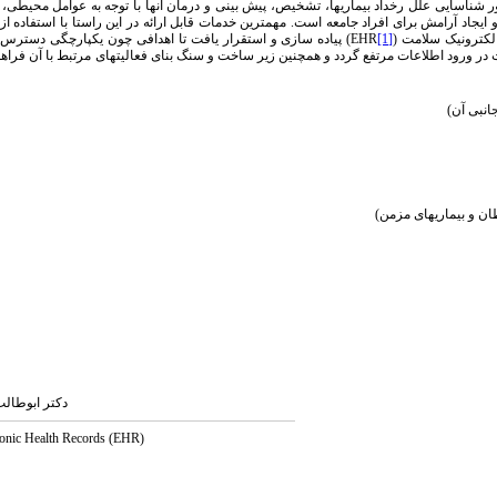
 شناسایی علل رخداد بیماری­ها، تشخیص، پیش بینی و درمان آنها با توجه به عوامل محیطی، د
جاد آرامش برای افراد جامعه است. مهمترین خدمات قابل ارائه در این راستا با استفاده از
لکترونیک سلامت (
[1]
EHR
) پیاده سازی و استقرار یافت تا اهدافی چون یکپارچگی دسترس 
ر ورود اطلاعات مرتفع گردد و همچنین زیر ساخت و سنگ بنای فعالیت­های مرتبط با آن فراهم
انبی آن)
ان و بیماریهای مزمن)
دکتر ابوطال
ronic Health Records (EHR)