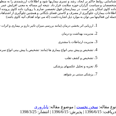
شناسایی روابط حاکم بر ایجاد، رشد و تسری بیماری­ها شود و اطلاعات ارزشمندی را به منظور
متخصصان و سیاست گزاران حوزه سلامت قرار داد. نتیجه این مساله به معنی افزایش عمر و ای
اده کاوی امکان پذیر است. در بیمارستان فوق تخصصی صارم با رویکرد داده کاوی پرونده ا
اطلاعات بیماران، جلوگیری از مصرف و کاستن فضای بایگانی و همچنین جلوگیری از اشتباهات د
جمله این فعالیتها می توان به موارد ذیل اشاره داشت (که می تواند اهداف آتیه کاوی باشد):
ارزیابی اثر بخشی درمان (مانند بررسی میزان تاثیر دارو بر بیماری و اثرات ج
مدیریت بهداشت و درمان
مدیریت ارتباطات با مشتری
تشخیص و پیش بینی انواع بیماری ها (مانند: تشخیص یا پیش بینی انواع سرط
تشخیص و کشف تقلب
تجزیه و تحلیل عکس­های پزشکی
پزشکی مبتنی بر شواهد
نوع مقاله:
سخن نخست
| موضوع مقاله:
ناباروری
دریافت: 1396/6/15 | پذیرش: 1396/6/15 | انتشار: 1398/3/25