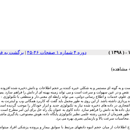
دوره ۴ شماره ۱ صفحات ۴۶-۴۵
|
برگشت به ف
 است و به گونه ای مستمر و به شکلی خیره کننده بر حجم اطلاعات و دانش ذخیره شده افزوده
بی نقص و در عین سهولت و سرعت است و می تواند زمینه بهینه ای از دانش را فراهم سازد. پ
ری علوم، خدمات و اطلاع رسانی دولتی، می تواند رابطه ای معنی دار و منطقی با تکنولوژی - 
ه پردازی داشته باشد. از این روی به طور مجمل باید گفت که کاربرد همگانی وب و اینترنت به 
نفجاری در داده های ذخیره شده نیاز به تکنولوژی جدید و ابزار خودکار را موجب گردیده است
ل داده ها به دانش را فراهم سازد. داده کاوی به عنوان یک راه حل برای این امر مطرح است
 طور همزمان از چندین رشته علمی نظیر تکنولوژی پایگاه داده، هوش مصنوعی، یادگیری ماش
 محاسبات سرعت بالا و بازنمایی بصری بهره می برد.
طلاعات از میان حجم انبوه داده­های مرتبط با سوابق بیمار و پرونده پزشکی افراد می­تواند