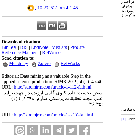
ر اختیار
 روش­های
‎ 10.29252/sjrm.4.1.45
پذیری به
 گردد از
Download citation:
BibTeX
|
RIS
|
EndNote
|
Medlars
|
ProCite
|
Reference Manager
|
RefWorks
Send citation to:
Mendeley
Zotero
RefWorks
Editorial: Data mining as a valuable Step in the
applied science production. SJMR 2019; 4 (1) :45-46
URL:
http://saremjrm.com/article-1-112-fa.html
سخن نخست: داده کاوی گامی ارزنده در جهت تولید
علم. مجله تحقيقات پزشكي صارم. ۱۳۹۸; ۴ (۱)
:۴۵-۴۶
ب صارمی
URL:
http://saremjrm.com/article-۱-۱۱۲-fa.html
[1]
Elect